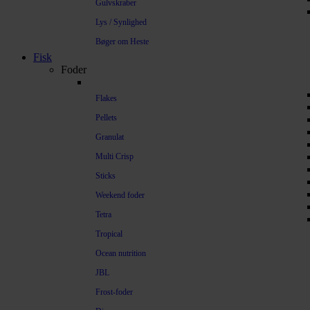
Gulvskraber
Lys / Synlighed
Bøger om Heste
Fisk
Foder
Flakes
Pellets
Granulat
Multi Crisp
Sticks
Weekend foder
Tetra
Tropical
Ocean nutrition
JBL
Frost-foder