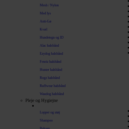
Mesh / Nylon
Med lys
Anti-Gø
Kvæl
Hundetegn og ID
Alac halsbånd
Ezydog halsbånd
Fenriz halsbånd
Hunter halsbånd
Rogz halsbånd
Ruffwear halsbånd
Waudog halsbånd
Pleje og Hygiejne
Lopper og utøj
Shampoo
Balsam