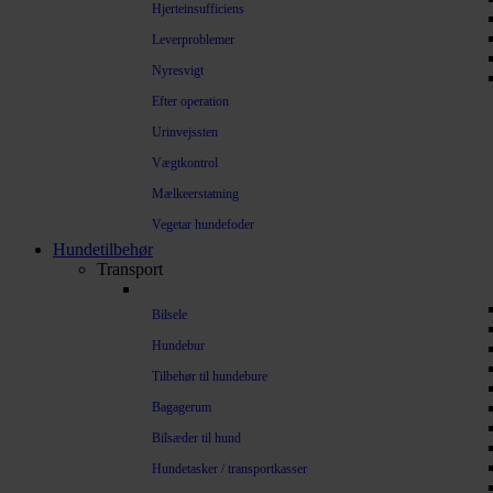
Hjerteinsufficiens
Leverproblemer
Nyresvigt
Efter operation
Urinvejssten
Vægtkontrol
Mælkeerstatning
Vegetar hundefoder
Hundetilbehør
Transport
Bilsele
Hundebur
Tilbehør til hundebure
Bagagerum
Bilsæder til hund
Hundetasker / transportkasser