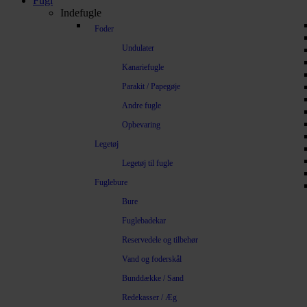
Fugl
Indefugle
Foder
Undulater
Kanariefugle
Parakit / Papegøje
Andre fugle
Opbevaring
Legetøj
Legetøj til fugle
Fuglebure
Bure
Fuglebadekar
Reservedele og tilbehør
Vand og foderskål
Bunddække / Sand
Redekasser / Æg