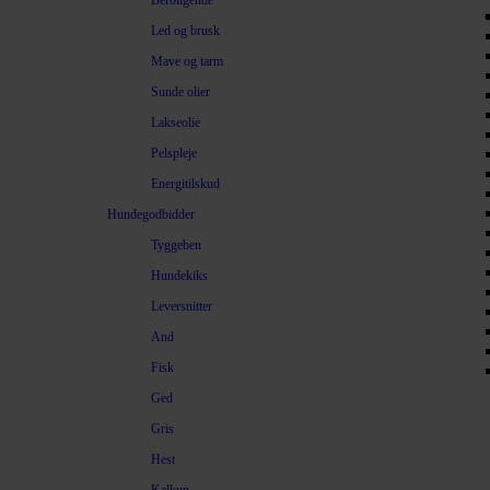
Beroligende
Led og brusk
Mave og tarm
Sunde olier
Lakseolie
Pelspleje
Energitilskud
Hundegodbidder
Tyggeben
Hundekiks
Leversnitter
And
Fisk
Ged
Gris
Hest