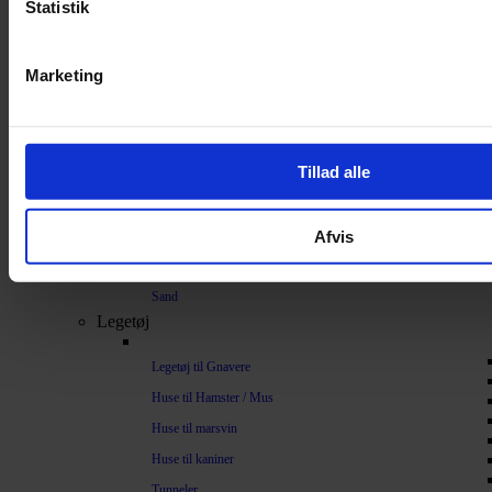
Statistik
Bundlag / Strøelse
Papirstrøelse
Marketing
Hamp
Savsmuld
Bark
Tillad alle
Bommuld
Spelt
Afvis
Træpiller
Vat
Sand
Legetøj
Legetøj til Gnavere
Huse til Hamster / Mus
Huse til marsvin
Huse til kaniner
Tunneler