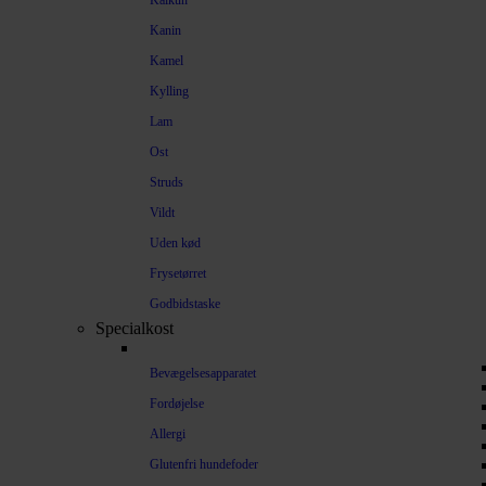
Kalkun
Kanin
Kamel
Kylling
Lam
Ost
Struds
Vildt
Uden kød
Frysetørret
Godbidstaske
Specialkost
Bevægelsesapparatet
Fordøjelse
Allergi
Glutenfri hundefoder