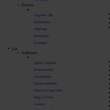
Diverse
Fnugruller / Hår
Klistermærker
Nøgleringe
Hundetrappe
Kravlegård
Kat
Kattemad
Applaws kattefoder
Bozita kattefoder
Catit kattefoder
Chicopee kattefoder
Edgard og Cooper foder
Happy Cat foder
Leonardo