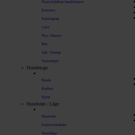
Ekstra holdbare hundebamser
Kastearm
Kastelegetøj
Latex
Plys / Bamser
Reb
Spil / Strategi
Snusetæppe
Hundetegn
Runde
Kødben
Hjerte
Hundedør / Låge
Hundedør
Isoleret hundedør
Hundelåge