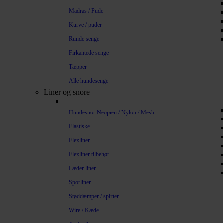
Madras / Pude
Kurve / puder
Runde senge
Firkantede senge
Tæpper
Alle hundesenge
Liner og snore
Hundesnor Neopren / Nylon / Mesh
Elastiske
Flexliner
Flexliner tilbehør
Læder liner
Sporliner
Støddæmper / splitter
Wire / Kæde