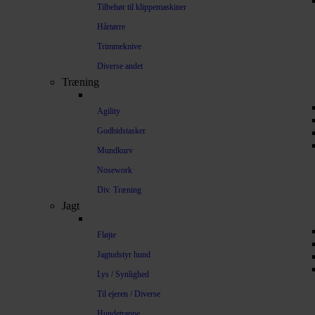
Tilbehør til klippemaskiner
Hårtørre
Trimmeknive
Diverse andet
Træning
Agility
Godbidstasker
Mundkurv
Nosework
Div. Træning
Jagt
Fløjte
Jagtudstyr hund
Lys / Synlighed
Til ejeren / Diverse
Hundetrappe