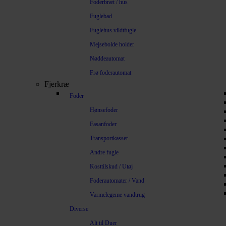
Foderbræt / hus
Fuglebad
Fuglehus vildtfugle
Mejsebolde holder
Nøddeautomat
Frø foderautomat
Fjerkræ
Foder
Hønsefoder
Fasanfoder
Transportkasser
Andre fugle
Kosttilskud / Utøj
Foderautomater / Vand
Varmelegeme vandtrug
Diverse
Alt til Duer