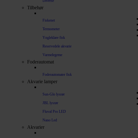
Diverse
Tilbehør
Fiskenet
Termometer
Yngleklare fisk
Reservedele akvarie
Varmelegeme
Foderautomat
Foderautomater fisk
Akvarie lamper
Sun-Glo lysrør
JBL lysrør
Fluval Pro LED
Nano Led
Akvarier