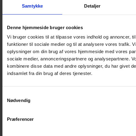
Samtykke
Detaljer
Musebur
Hamsterbur
Denne hjemmeside bruger cookies
Kaninbur
Vi bruger cookies til at tilpasse vores indhold og annoncer, til
Rottebur
funktioner til sociale medier og til at analysere vores trafik. 
Marsvinebur
oplysninger om din brug af vores hjemmeside med vores part
Løbegård
sociale medier, annonceringspartnere og analysepartnere. V
Overdækning løbegård
kombinere disse data med andre oplysninger, du har givet de
Indretning til bure
indsamlet fra din brug af deres tjenester.
Legepladser til bure
Senge til gnavere
Samtykkevalg
Stiger til bure
Nødvendig
Reservedele til bure
Clips til bure
Præferencer
Transportkasse
Strøelse og bundlag