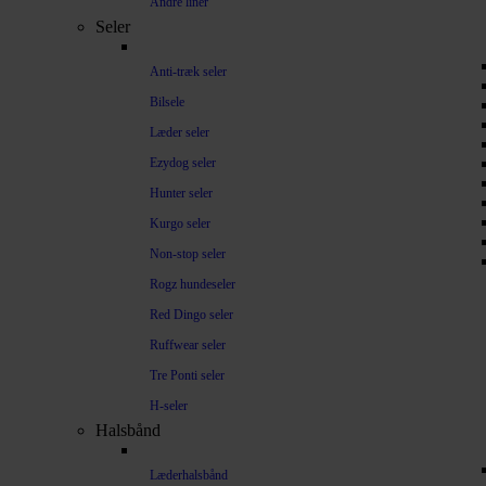
Andre liner
Seler
Anti-træk seler
Bilsele
Læder seler
Ezydog seler
Hunter seler
Kurgo seler
Non-stop seler
Rogz hundeseler
Red Dingo seler
Ruffwear seler
Tre Ponti seler
H-seler
Halsbånd
Læderhalsbånd