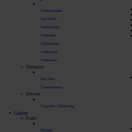
Foderautomater
Slowfeeder
Vandfontæne
Foderskåle
Skålunderlag
Foderspand
Foderskovl
Transport
Kat i bilen
Transportkasser
Diverse
Fnugruller / Hårfjerning
Gnaver
Foder
Hamster