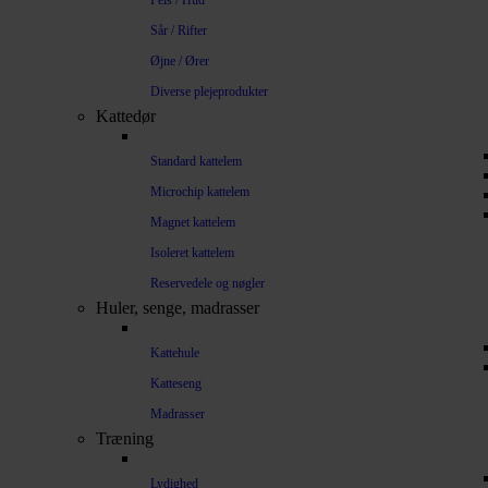
Pels / Hud
Sår / Rifter
Øjne / Ører
Diverse plejeprodukter
Kattedør
Standard kattelem
Microchip kattelem
Magnet kattelem
Isoleret kattelem
Reservedele og nøgler
Huler, senge, madrasser
Kattehule
Katteseng
Madrasser
Træning
Lydighed