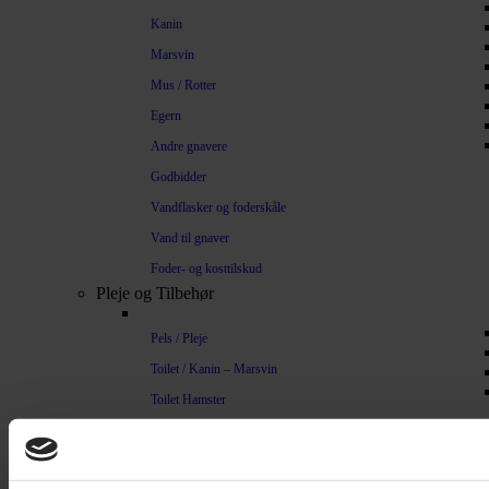
Kanin
Marsvin
Mus / Rotter
Egern
Andre gnavere
Godbidder
Vandflasker og foderskåle
Vand til gnaver
Foder- og kosttilskud
Pleje og Tilbehør
Pels / Pleje
Toilet / Kanin – Marsvin
Toilet Hamster
Børste / Kam
Shampoo
Bure