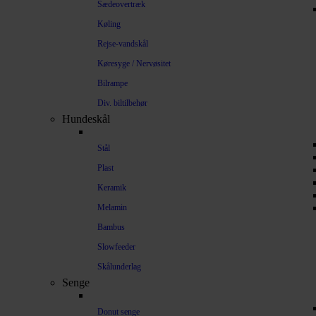
Sædeovertræk
Køling
Rejse-vandskål
Køresyge / Nervøsitet
Bilrampe
Div. biltilbehør
Hundeskål
Stål
Plast
Keramik
Melamin
Bambus
Slowfeeder
Skålunderlag
Senge
Donut senge