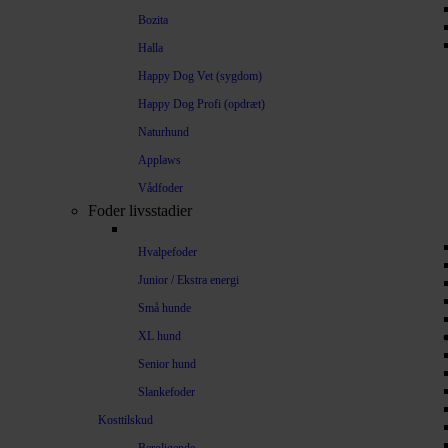
Bozita
Halla
Happy Dog Vet (sygdom)
Happy Dog Profi (opdræt)
Naturhund
Applaws
Vådfoder
Foder livsstadier
Hvalpefoder
Junior / Ekstra energi
Små hunde
XL hund
Senior hund
Slankefoder
Kosttilskud