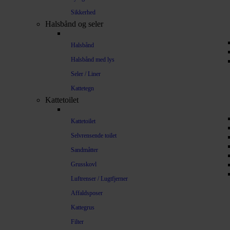
Sikkerhed
Halsbånd og seler
Halsbånd
Halsbånd med lys
Seler / Liner
Kattetegn
Kattetoilet
Kattetoilet
Selvrensende toilet
Sandmåtter
Grusskovl
Luftrenser / Lugtfjerner
Affaldsposer
Kattegrus
Filter