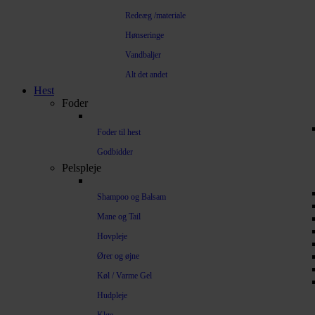
Redeæg /materiale
Hønseringe
Vandbaljer
Alt det andet
Hest
Foder
Foder til hest
Godbidder
Pelspleje
Shampoo og Balsam
Mane og Tail
Hovpleje
Ører og øjne
Køl / Varme Gel
Hudpleje