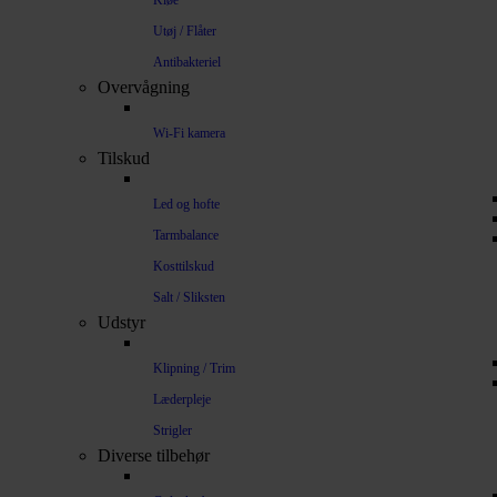
Kløe
Utøj / Flåter
Antibakteriel
Overvågning
Wi-Fi kamera
Tilskud
Led og hofte
Tarmbalance
Kosttilskud
Salt / Sliksten
Udstyr
Klipning / Trim
Læderpleje
Strigler
Diverse tilbehør