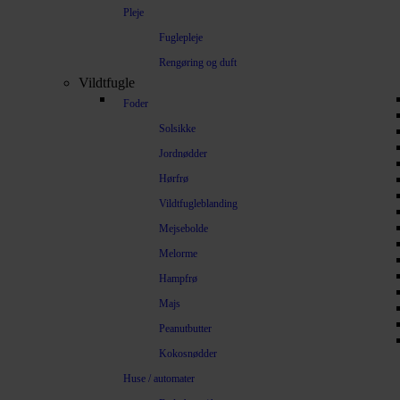
Pleje
Fuglepleje
Rengøring og duft
Vildtfugle
Foder
Solsikke
Jordnødder
Hørfrø
Vildtfugleblanding
Mejsebolde
Melorme
Hampfrø
Majs
Peanutbutter
Kokosnødder
Huse / automater