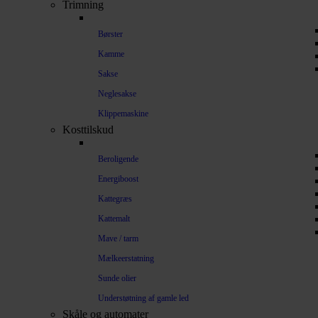
Trimning
Børster
Kamme
Sakse
Neglesakse
Klippemaskine
Kosttilskud
Beroligende
Energiboost
Kattegræs
Kattemalt
Mave / tarm
Mælkeerstatning
Sunde olier
Understøtning af gamle led
Skåle og automater