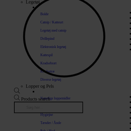
Legetøj
Bolde
Catnip / Katteurt
Legetøj med catnip
Drillepind
Elektronisk legetøj
Kattespil
Kradsebræt
Kradsetræ
Diverse legetøj
Lopper og Pels
Naturlige loppemidler
Products search
Shampoo / Balsam
Hygiejne
Tænder / Ånde