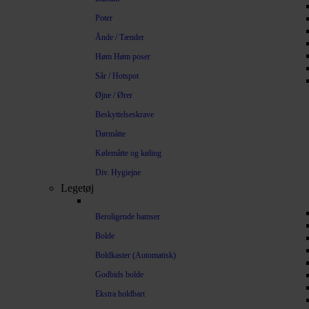
Poter
Ånde / Tænder
Høm Høm poser
Sår / Hotspot
Øjne / Ører
Beskyttelseskrave
Dørmåtte
Kølemåtte og køling
Div. Hygiejne
Legetøj
Beroligende bamser
Bolde
Boldkaster (Automatisk)
Godbids bolde
Ekstra holdbart