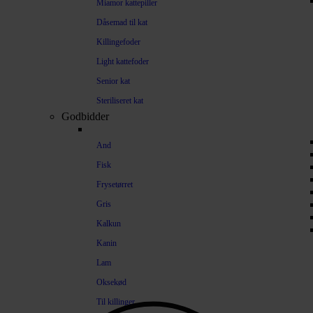
Miamor kattepiller
Dåsemad til kat
Killingefoder
Light kattefoder
Senior kat
Steriliseret kat
Godbidder
And
Fisk
Frysetørret
Gris
Kalkun
Kanin
Lam
Oksekød
Til killinger