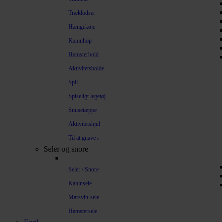
Træklodser
Hængekøje
Kaninhop
Hamsterbold
Aktivitetsbolde
Spil
Spiseligt legetøj
Snusetæppe
Aktivitetshjul
Til at gnave i
Seler og snore
Seler / Snore
Kaninsele
Marsvin-sele
Hamstersele