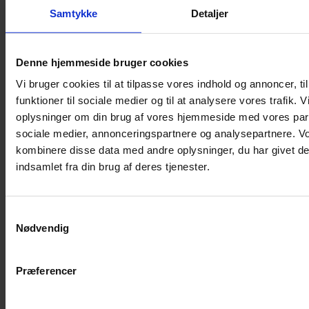
Samtykke
Detaljer
Musebur
Hamsterbur
Denne hjemmeside bruger cookies
Kaninbur
Vi bruger cookies til at tilpasse vores indhold og annoncer, til
Rottebur
funktioner til sociale medier og til at analysere vores trafik. 
Marsvinebur
oplysninger om din brug af vores hjemmeside med vores part
Løbegård
sociale medier, annonceringspartnere og analysepartnere. V
Overdækning løbegård
kombinere disse data med andre oplysninger, du har givet de
Indretning til bure
indsamlet fra din brug af deres tjenester.
Legepladser til bure
Senge til gnavere
Samtykkevalg
Stiger til bure
Nødvendig
Reservedele til bure
Clips til bure
Præferencer
Transportkasse
Strøelse og bundlag