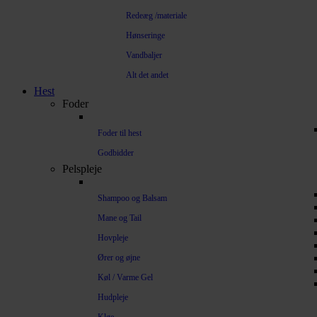
Redeæg /materiale
Hønseringe
Vandbaljer
Alt det andet
Hest
Foder
Foder til hest
Godbidder
Pelspleje
Shampoo og Balsam
Mane og Tail
Hovpleje
Ører og øjne
Køl / Varme Gel
Hudpleje