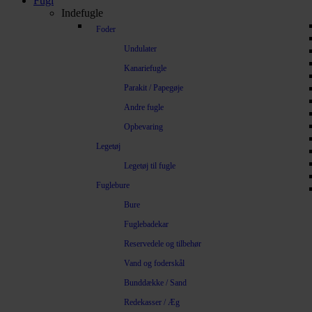
Fugl
Indefugle
Foder
Undulater
Kanariefugle
Parakit / Papegøje
Andre fugle
Opbevaring
Legetøj
Legetøj til fugle
Fuglebure
Bure
Fuglebadekar
Reservedele og tilbehør
Vand og foderskål
Bunddække / Sand
Redekasser / Æg