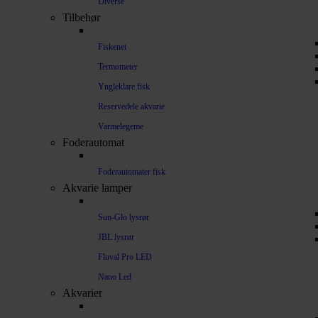
Diverse
Tilbehør
Fiskenet
Termometer
Yngleklare fisk
Reservedele akvarie
Varmelegeme
Foderautomat
Foderautomater fisk
Akvarie lamper
Sun-Glo lysrør
JBL lysrør
Fluval Pro LED
Nano Led
Akvarier