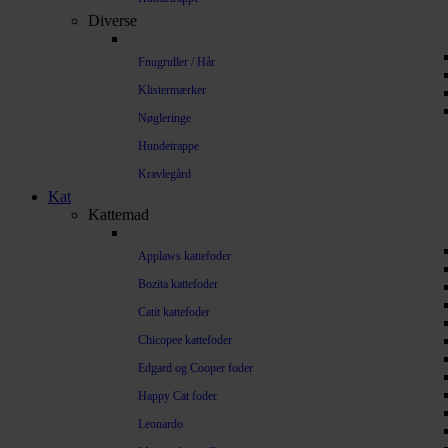
Diverse
Fnugruller / Hår
Klistermærker
Nøgleringe
Hundetrappe
Kravlegård
Kat
Kattemad
Applaws kattefoder
Bozita kattefoder
Catit kattefoder
Chicopee kattefoder
Edgard og Cooper foder
Happy Cat foder
Leonardo