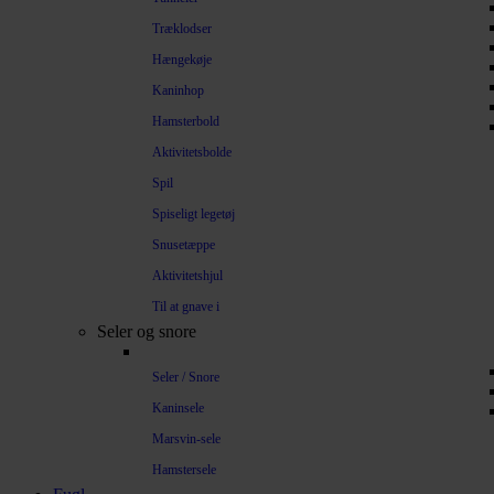
Træklodser
Hængekøje
Kaninhop
Hamsterbold
Aktivitetsbolde
Spil
Spiseligt legetøj
Snusetæppe
Aktivitetshjul
Til at gnave i
Seler og snore
Seler / Snore
Kaninsele
Marsvin-sele
Hamstersele