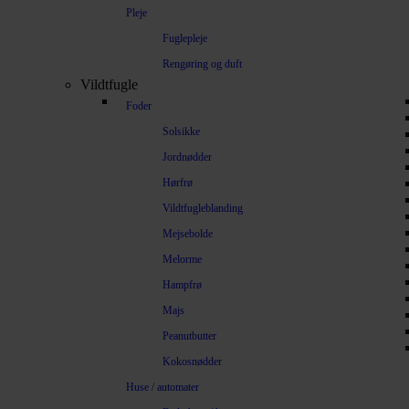
Pleje
Fuglepleje
Rengøring og duft
Vildtfugle
Foder
Solsikke
Jordnødder
Hørfrø
Vildtfugleblanding
Mejsebolde
Melorme
Hampfrø
Majs
Peanutbutter
Kokosnødder
Huse / automater