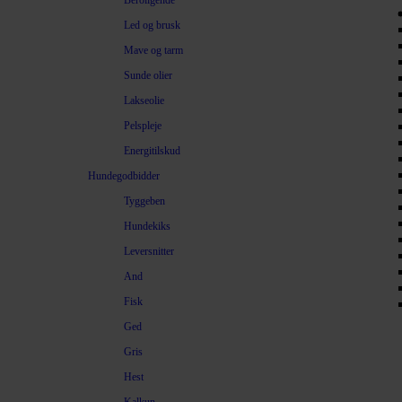
Beroligende
Led og brusk
Mave og tarm
Sunde olier
Lakseolie
Pelspleje
Energitilskud
Hundegodbidder
Tyggeben
Hundekiks
Leversnitter
And
Fisk
Ged
Gris
Hest