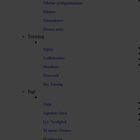
Tilbehør til klippemaskiner
Hårtørre
Trimmeknive
Diverse andet
Træning
Agility
Godbidstasker
Mundkurv
Nosework
Div. Træning
Jagt
Fløjte
Jagtudstyr hund
Lys / Synlighed
Til ejeren / Diverse
Hundetrappe