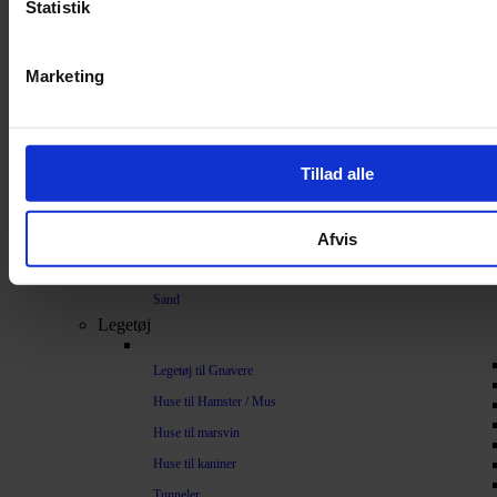
Statistik
Bundlag / Strøelse
Papirstrøelse
Marketing
Hamp
Savsmuld
Bark
Tillad alle
Bommuld
Spelt
Afvis
Træpiller
Vat
Sand
Legetøj
Legetøj til Gnavere
Huse til Hamster / Mus
Huse til marsvin
Huse til kaniner
Tunneler