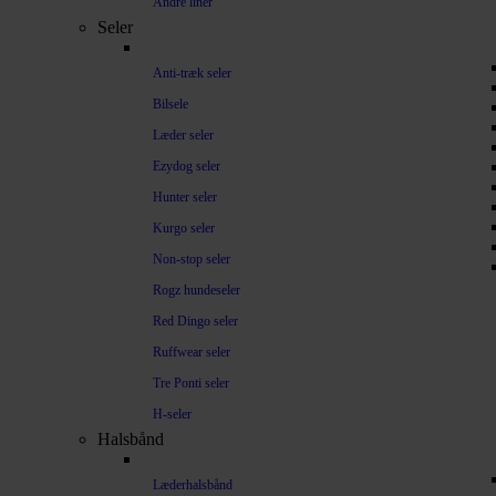
Andre liner
Seler
Anti-træk seler
Bilsele
Læder seler
Ezydog seler
Hunter seler
Kurgo seler
Non-stop seler
Rogz hundeseler
Red Dingo seler
Ruffwear seler
Tre Ponti seler
H-seler
Halsbånd
Læderhalsbånd