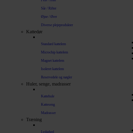
Pels / Hud
Sår / Rifter
Øjne / Ører
Diverse plejeprodukter
Kattedør
Standard kattelem
Microchip kattelem
Magnet kattelem
Isoleret kattelem
Reservedele og nøgler
Huler, senge, madrasser
Kattehule
Katteseng
Madrasser
Træning
Lydighed