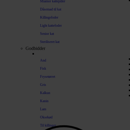
Miamor kattepiller
Dåsemad til kat
Killingefoder
Light kattefoder
Senior kat
Steriliseret kat
Godbidder
And
Fisk
Frysetørret
Gris
Kalkun
Kanin
Lam
Oksekød
Til killinger