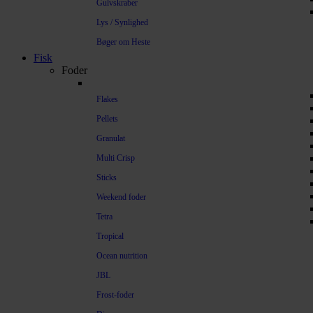
Gulvskraber
Lys / Synlighed
Bøger om Heste
Fisk
Foder
Flakes
Pellets
Granulat
Multi Crisp
Sticks
Weekend foder
Tetra
Tropical
Ocean nutrition
JBL
Frost-foder