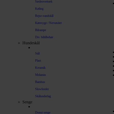
Sædeovertræk
Køling
Rejse-vandskål
Køresyge / Nervøsitet
Bilrampe
Div. biltilbehør
Hundeskål
Stål
Plast
Keramik
Melamin
Bambus
Slowfeeder
Skålunderlag
Senge
Donut senge