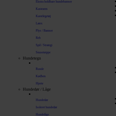
Ekstra holdbare hundebamser
Kastearm
Kastelegetøj
Latex
Plys / Bamser
Reb
Spil / Strategi
Snusetæppe
Hundetegn
Runde
Kødben
Hjerte
Hundedør / Låge
Hundedør
Isoleret hundedør
Hundelåge