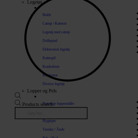
Legetøj
Bolde
Catnip / Katteurt
Legetøj med catnip
Drillepind
Elektronisk legetøj
Kattespil
Kradsebræt
Kradsetræ
Diverse legetøj
Lopper og Pels
Naturlige loppemidler
Products search
Shampoo / Balsam
Hygiejne
Tænder / Ånde