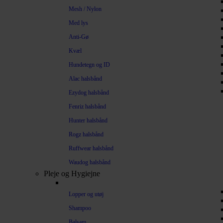
Mesh / Nylon
Med lys
Anti-Gø
Kvæl
Hundetegn og ID
Alac halsbånd
Ezydog halsbånd
Fenriz halsbånd
Hunter halsbånd
Rogz halsbånd
Ruffwear halsbånd
Waudog halsbånd
Pleje og Hygiejne
Lopper og utøj
Shampoo
Balsam