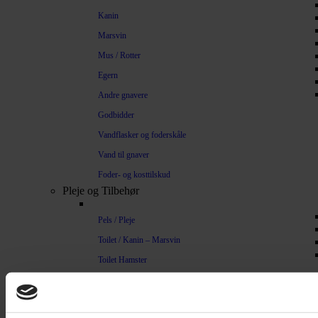
Kanin
Marsvin
Mus / Rotter
Egern
Andre gnavere
Godbidder
Vandflasker og foderskåle
Vand til gnaver
Foder- og kosttilskud
Pleje og Tilbehør
Pels / Pleje
Toilet / Kanin – Marsvin
Toilet Hamster
Børste / Kam
Shampoo
Bure