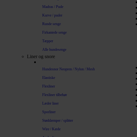
Madras / Pude
Kurve / puder
Runde senge
Firkantede senge
Tæpper
Alle hundesenge
Liner og snore
Hundesnor Neopren / Nylon / Mesh
Elastiske
Flexliner
Flexliner tilbehør
Læder liner
Sporliner
Støddæmper / splitter
Wire / Kæde