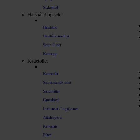
Sikkerhed
Halsbånd og seler
Halsbånd
Halsbånd med lys
Seler / Liner
Kattetegn
Kattetoilet
Kattetoilet
Selvrensende toilet
Sandmåtter
Grusskovl
Luftrenser / Lugtfjerner
Affaldsposer
Kattegrus
Filter