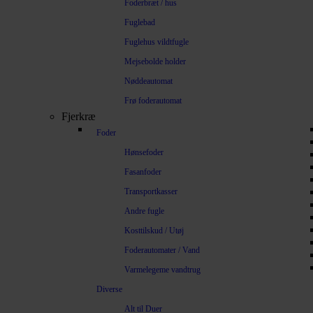
Foderbræt / hus
Fuglebad
Fuglehus vildtfugle
Mejsebolde holder
Nøddeautomat
Frø foderautomat
Fjerkræ
Foder
Hønsefoder
Fasanfoder
Transportkasser
Andre fugle
Kosttilskud / Utøj
Foderautomater / Vand
Varmelegeme vandtrug
Diverse
Alt til Duer