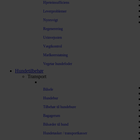
Hjerteinsufficiens
Leverproblemer
Nyresvigt
Regenerering
Urinvejssten
Vægtkontrol
Mælkeerstatning
Vegetar hundefoder
Hundetilbehør
Transport
Bilsele
Hundebur
Tilbehør til hundebure
Bagagerum
Bilsæder til hund
Hundetasker / transportkasser