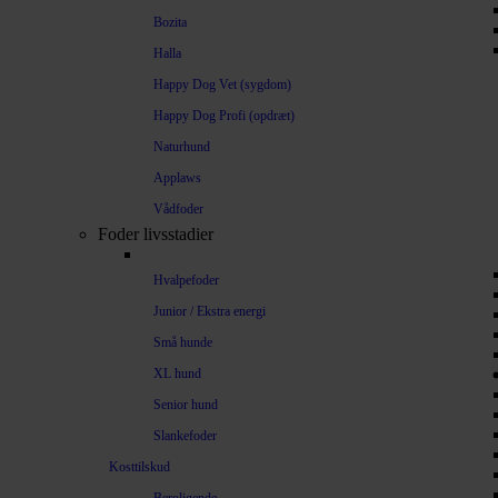
Bozita
Halla
Happy Dog Vet (sygdom)
Happy Dog Profi (opdræt)
Naturhund
Applaws
Vådfoder
Foder livsstadier
Hvalpefoder
Junior / Ekstra energi
Små hunde
XL hund
Senior hund
Slankefoder
Kosttilskud