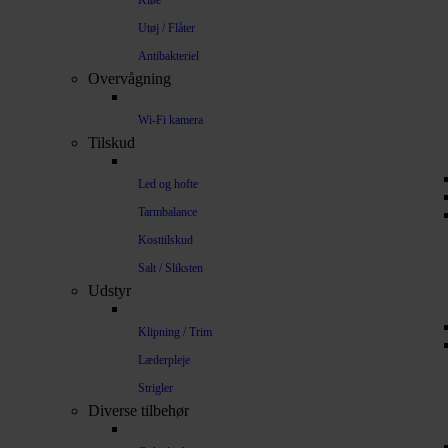
Kløe
Utøj / Flåter
Antibakteriel
Overvågning
Wi-Fi kamera
Tilskud
Led og hofte
Tarmbalance
Kosttilskud
Salt / Sliksten
Udstyr
Klipning / Trim
Læderpleje
Strigler
Diverse tilbehør