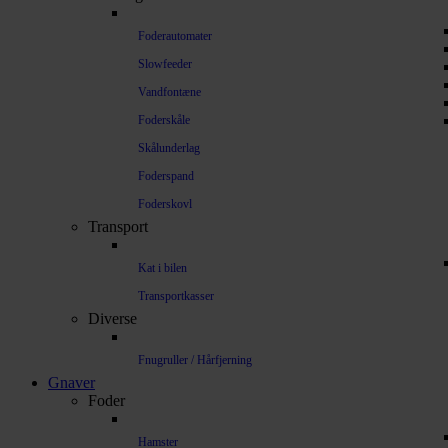
Foderautomater
Slowfeeder
Vandfontæne
Foderskåle
Skålunderlag
Foderspand
Foderskovl
Transport
Kat i bilen
Transportkasser
Diverse
Fnugruller / Hårfjerning
Gnaver
Foder
Hamster