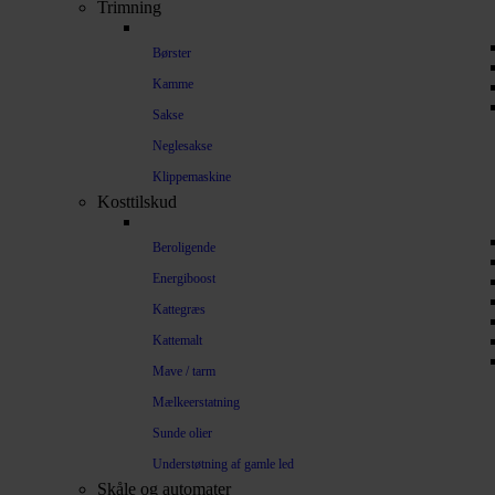
Trimning
Børster
Kamme
Sakse
Neglesakse
Klippemaskine
Kosttilskud
Beroligende
Energiboost
Kattegræs
Kattemalt
Mave / tarm
Mælkeerstatning
Sunde olier
Understøtning af gamle led
Skåle og automater