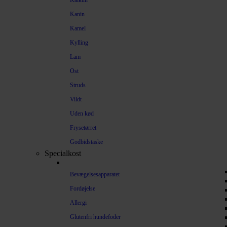
Kalkun
Kanin
Kamel
Kylling
Lam
Ost
Struds
Vildt
Uden kød
Frysetørret
Godbidstaske
Specialkost
Bevægelsesapparatet
Fordøjelse
Allergi
Glutenfri hundefoder