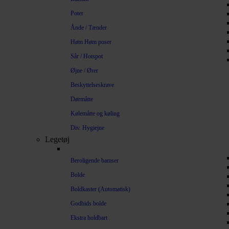
Poter
Ånde / Tænder
Høm Høm poser
Sår / Hotspot
Øjne / Ører
Beskyttelseskrave
Dørmåtte
Kølemåtte og køling
Div. Hygiejne
Legetøj
Beroligende bamser
Bolde
Boldkaster (Automatisk)
Godbids bolde
Ekstra holdbart