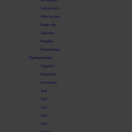
Beroligende
Led og brusk
Mave og tarm
Sunde olier
Lakseolie
Pelspleje
Energitilskud
Hundegodbidder
Tyggeben
Hundekiks
Leversnitter
And
Fisk
Ged
Gris
Hest