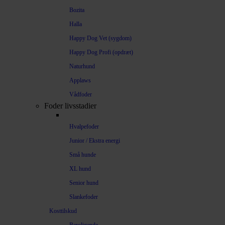
Bozita
Halla
Happy Dog Vet (sygdom)
Happy Dog Profi (opdræt)
Naturhund
Applaws
Vådfoder
Foder livsstadier
Hvalpefoder
Junior / Ekstra energi
Små hunde
XL hund
Senior hund
Slankefoder
Kosttilskud