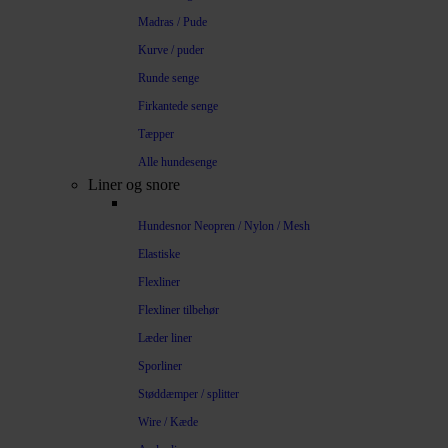
Madras / Pude
Kurve / puder
Runde senge
Firkantede senge
Tæpper
Alle hundesenge
Liner og snore
Hundesnor Neopren / Nylon / Mesh
Elastiske
Flexliner
Flexliner tilbehør
Læder liner
Sporliner
Støddæmper / splitter
Wire / Kæde