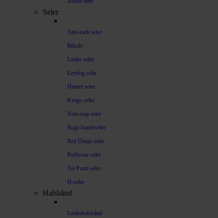
Andre liner
Seler
Anti-træk seler
Bilsele
Læder seler
Ezydog seler
Hunter seler
Kurgo seler
Non-stop seler
Rogz hundeseler
Red Dingo seler
Ruffwear seler
Tre Ponti seler
H-seler
Halsbånd
Læderhalsbånd