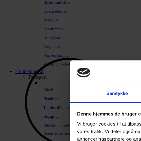
Hjerteinsufficiens
Leverproblemer
Nyresvigt
Regenerering
Urinvejssten
Vægtkontrol
Mælkeerstatning
Vegetar hundefoder
Hundetilbehør
Transport
Bilsele
Samtykke
Hundebur
Tilbehør til hundebure
Denne hjemmeside bruger c
Bagagerum
Vi bruger cookies til at tilpas
Bilsæder til hund
vores trafik. Vi deler også 
Hundetasker / transportkasser
annonceringspartnere og anal