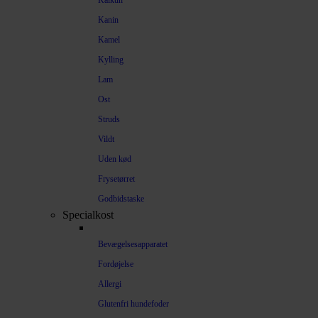
Kalkun
Kanin
Kamel
Kylling
Lam
Ost
Struds
Vildt
Uden kød
Frysetørret
Godbidstaske
Specialkost
Bevægelsesapparatet
Fordøjelse
Allergi
Glutenfri hundefoder