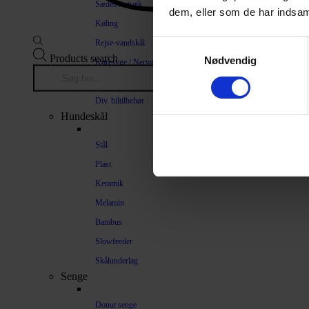
Sædeovertræk
dem, eller som de har indsaml
Køling
Rejse-vandskål
Samtykkevalg
Products search
Nødvendig
Køresyge / Nervøsitet
Bilrampe
Div. biltilbehør
Hundeskål
Stål
Plast
Keramik
Melamin
Bambus
Slowfeeder
Skålunderlag
Senge
Donut senge