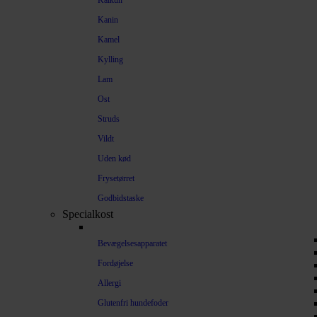
Kalkun
Kanin
Kamel
Kylling
Lam
Ost
Struds
Vildt
Uden kød
Frysetørret
Godbidstaske
Specialkost
Bevægelsesapparatet
Fordøjelse
Allergi
Glutenfri hundefoder