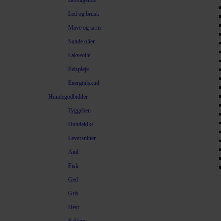
Beroligende
Led og brusk
Mave og tarm
Sunde olier
Lakseolie
Pelspleje
Energitilskud
Hundegodbidder
Tyggeben
Hundekiks
Leversnitter
And
Fisk
Ged
Gris
Hest