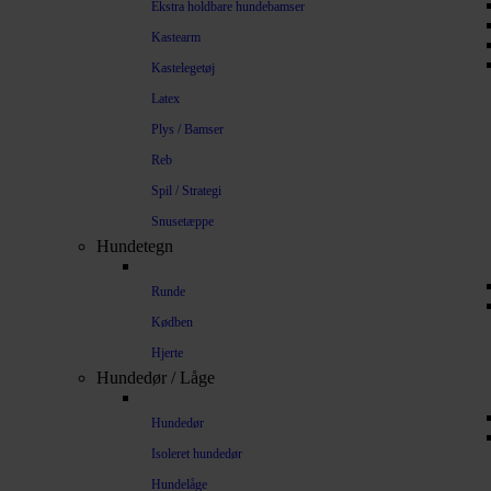
Ekstra holdbare hundebamser
Kastearm
Kastelegetøj
Latex
Plys / Bamser
Reb
Spil / Strategi
Snusetæppe
Hundetegn
Runde
Kødben
Hjerte
Hundedør / Låge
Hundedør
Isoleret hundedør
Hundelåge