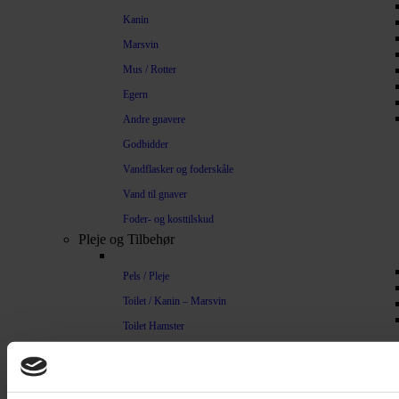
Kanin
Marsvin
Mus / Rotter
Egern
Andre gnavere
Godbidder
Vandflasker og foderskåle
Vand til gnaver
Foder- og kosttilskud
Pleje og Tilbehør
Pels / Pleje
Toilet / Kanin – Marsvin
Toilet Hamster
Børste / Kam
Shampoo
Bure