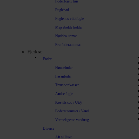
Foderbræt / hus
Fuglebad
Fuglehus vildtfugle
Mejsebolde holder
Nøddeautomat
Frø foderautomat
Fjerkræ
Foder
Hønsefoder
Fasanfoder
Transportkasser
Andre fugle
Kosttilskud / Utøj
Foderautomater / Vand
Varmelegeme vandtrug
Diverse
Alt til Duer