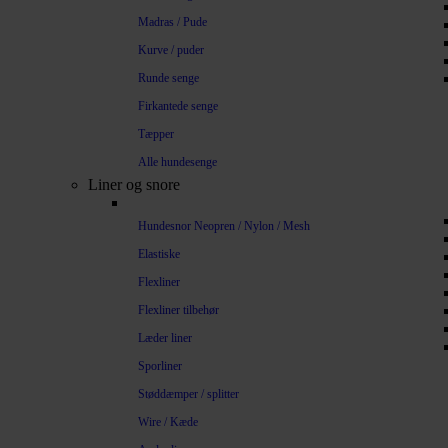
Madras / Pude
Kurve / puder
Runde senge
Firkantede senge
Tæpper
Alle hundesenge
Liner og snore
Hundesnor Neopren / Nylon / Mesh
Elastiske
Flexliner
Flexliner tilbehør
Læder liner
Sporliner
Støddæmper / splitter
Wire / Kæde