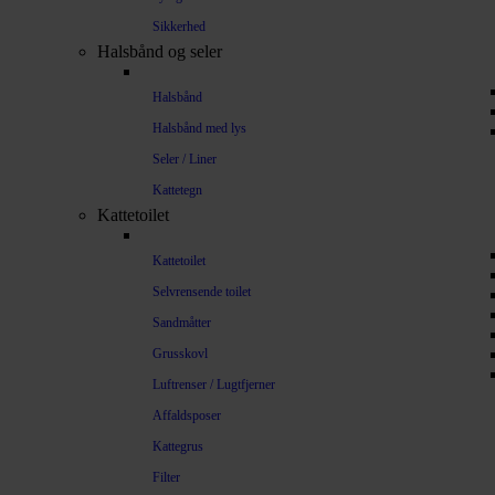
Sikkerhed
Halsbånd og seler
Halsbånd
Halsbånd med lys
Seler / Liner
Kattetegn
Kattetoilet
Kattetoilet
Selvrensende toilet
Sandmåtter
Grusskovl
Luftrenser / Lugtfjerner
Affaldsposer
Kattegrus
Filter