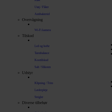
Kløe
Utøj / Flåter
Antibakteriel
Overvågning
Wi-Fi kamera
Tilskud
Led og hofte
Tarmbalance
Kosttilskud
Salt / Sliksten
Udstyr
Klipning / Trim
Læderpleje
Strigler
Diverse tilbehør