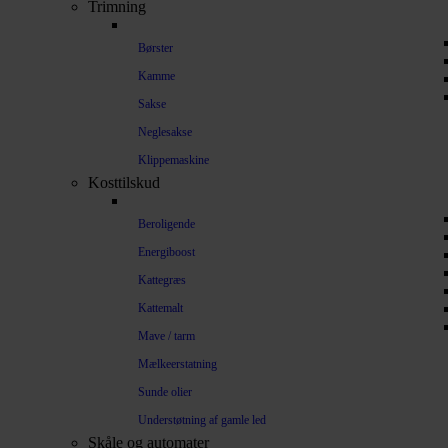
Trimning
Børster
Kamme
Sakse
Neglesakse
Klippemaskine
Kosttilskud
Beroligende
Energiboost
Kattegræs
Kattemalt
Mave / tarm
Mælkeerstatning
Sunde olier
Understøtning af gamle led
Skåle og automater