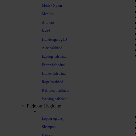
Mesh / Nylon
Med lys
Anti-Gø
Kvæl
Hundetegn og ID
Alac halsbånd
Ezydog halsbånd
Fenriz halsbånd
Hunter halsbånd
Rogz halsbånd
Ruffwear halsbånd
Waudog halsbånd
Pleje og Hygiejne
Lopper og utøj
Shampoo
Balsam