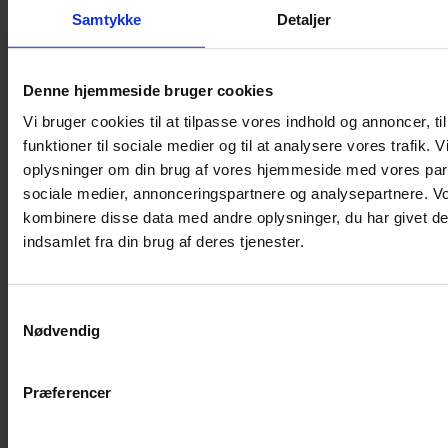
Samtykke
Detaljer
Musebur
Hamsterbur
Denne hjemmeside bruger cookies
Kaninbur
Vi bruger cookies til at tilpasse vores indhold og annoncer, til
Rottebur
funktioner til sociale medier og til at analysere vores trafik. 
Marsvinebur
oplysninger om din brug af vores hjemmeside med vores part
Løbegård
sociale medier, annonceringspartnere og analysepartnere. V
Overdækning løbegård
kombinere disse data med andre oplysninger, du har givet de
Indretning til bure
indsamlet fra din brug af deres tjenester.
Legepladser til bure
Senge til gnavere
Samtykkevalg
Stiger til bure
Nødvendig
Reservedele til bure
Clips til bure
Præferencer
Transportkasse
Strøelse og bundlag