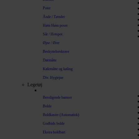
Poter
Ånde / Tænder
Høm Høm poser
Sår / Hotspot
Øjne / Ører
Beskyttelseskrave
Dørmåtte
Kølemåtte og køling
Div. Hygiejne
Legetøj
Beroligende bamser
Bolde
Boldkaster (Automatisk)
Godbids bolde
Ekstra holdbart