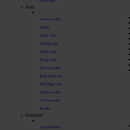
Andre liner
Seler
Anti-træk seler
Bilsele
Læder seler
Ezydog seler
Hunter seler
Kurgo seler
Non-stop seler
Rogz hundeseler
Red Dingo seler
Ruffwear seler
Tre Ponti seler
H-seler
Halsbånd
Læderhalsbånd