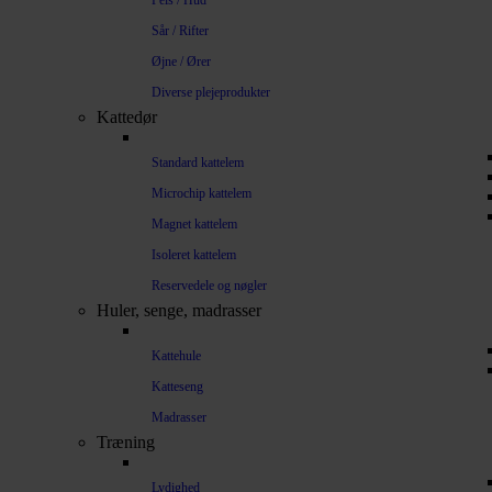
Pels / Hud
Sår / Rifter
Øjne / Ører
Diverse plejeprodukter
Kattedør
Standard kattelem
Microchip kattelem
Magnet kattelem
Isoleret kattelem
Reservedele og nøgler
Huler, senge, madrasser
Kattehule
Katteseng
Madrasser
Træning
Lydighed