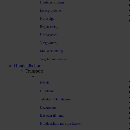
Hjerteinsufficiens
Leverproblemer
Nyresvigt
Regenerering
Urinvejssten
Vægtkontrol
Mælkeerstatning
Vegetar hundefoder
Hundetilbehør
Transport
Bilsele
Hundebur
Tilbehør til hundebure
Bagagerum
Bilsæder til hund
Hundetasker / transportkasser