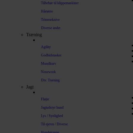
Tilbehør til klippemaskiner
Hårtørre
Trimmeknive
Diverse andet
Træning
Agility
Godbidstasker
Mundkurv
Nosework
Div. Træning
Jagt
Fløjte
Jagtudstyr hund
Lys / Synlighed
Til ejeren / Diverse
Hundetrappe