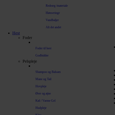
Redeæg /materiale
Hønseringe
Vandbaljer
Alt det andet
Hest
Foder
Foder til hest
Godbidder
Pelspleje
Shampoo og Balsam
Mane og Tail
Hovpleje
Ører og øjne
Køl / Varme Gel
Hudpleje