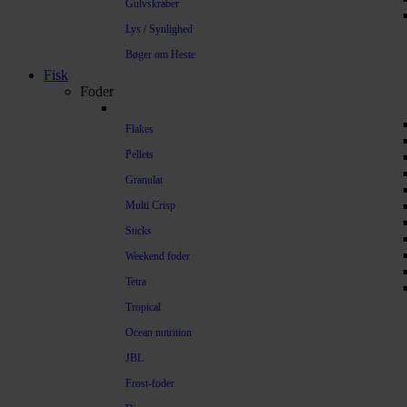
Gulvskraber
Lys / Synlighed
Bøger om Heste
Fisk
Foder
Flakes
Pellets
Granulat
Multi Crisp
Sticks
Weekend foder
Tetra
Tropical
Ocean nutrition
JBL
Frost-foder