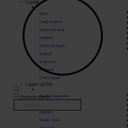
Legetøj
Bolde
Catnip / Katteurt
Legetøj med catnip
Drillepind
Elektronisk legetøj
Kattespil
Kradsebræt
Kradsetræ
Diverse legetøj
Lopper og Pels
Naturlige loppemidler
Products search
Shampoo / Balsam
Hygiejne
Tænder / Ånde