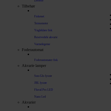
Diverse
Tilbehør
Fiskenet
Termometer
Yngleklare fisk
Reservedele akvarie
Varmelegeme
Foderautomat
Foderautomater fisk
Akvarie lamper
Sun-Glo lysrør
JBL lysrør
Fluval Pro LED
Nano Led
Akvarier