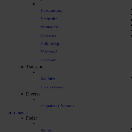
Foderautomater
Slowfeeder
Vandfontæne
Foderskåle
Skålunderlag
Foderspand
Foderskovl
Transport
Kat i bilen
Transportkasser
Diverse
Fnugruller / Hårfjerning
Gnaver
Foder
Hamster