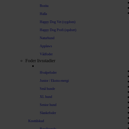
Bozita
Halla
Happy Dog Vet (sygdom)
Happy Dog Profi (opdræt)
Naturhund
Applaws
Vådfoder
Foder livsstadier
Hvalpefoder
Junior / Ekstra energi
Små hunde
XL hund
Senior hund
Slankefoder
Kosttilskud