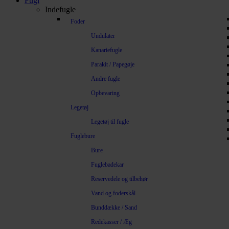
Fugl
Indefugle
Foder
Undulater
Kanariefugle
Parakit / Papegøje
Andre fugle
Opbevaring
Legetøj
Legetøj til fugle
Fuglebure
Bure
Fuglebadekar
Reservedele og tilbehør
Vand og foderskål
Bunddække / Sand
Redekasser / Æg