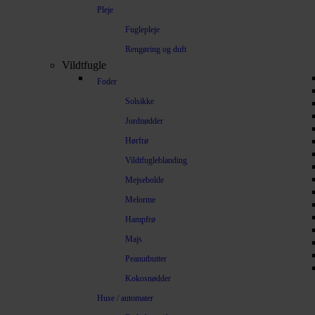
Pleje
Fuglepleje
Rengøring og duft
Vildtfugle
Foder
Solsikke
Jordnødder
Hørfrø
Vildtfugleblanding
Mejsebolde
Melorme
Hampfrø
Majs
Peanutbutter
Kokosnødder
Huse / automater