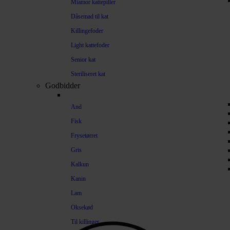
Miamor kattepiller
Dåsemad til kat
Killingefoder
Light kattefoder
Senior kat
Steriliseret kat
Godbidder
And
Fisk
Frysetørret
Gris
Kalkun
Kanin
Lam
Oksekød
Til killinger