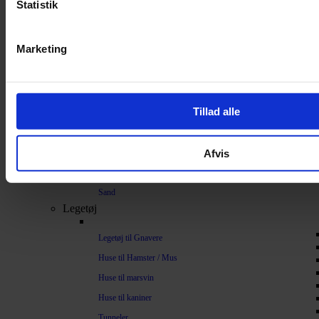
Statistik
Bundlag / Strøelse
Papirstrøelse
Marketing
Hamp
Savsmuld
Bark
Tillad alle
Bommuld
Spelt
Afvis
Træpiller
Vat
Sand
Legetøj
Legetøj til Gnavere
Huse til Hamster / Mus
Huse til marsvin
Huse til kaniner
Tunneler