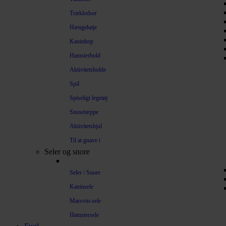
Træklodser
Hængekøje
Kaninhop
Hamsterbold
Aktivitetsbolde
Spil
Spiseligt legetøj
Snusetæppe
Aktivitetshjul
Til at gnave i
Seler og snore
Seler / Snore
Kaninsele
Marsvin-sele
Hamstersele