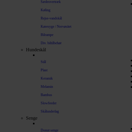
Sædeovertræk
Køling
Rejse-vandskål
Køresyge / Nervøsitet
Bilrampe
Div. biltilbehør
Hundeskål
Stål
Plast
Keramik
Melamin
Bambus
Slowfeeder
Skålunderlag
Senge
Donut senge