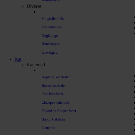
Diverse
Fnugruller / Hår
Klistermærker
Nøgleringe
Hundetrappe
Kravlegård
Kat
Kattemad
Applaws kattefoder
Bozita kattefoder
Catit kattefoder
Chicopee kattefoder
Edgard og Cooper foder
Happy Cat foder
Leonardo