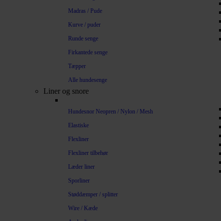
Madras / Pude
Kurve / puder
Runde senge
Firkantede senge
Tæpper
Alle hundesenge
Liner og snore
Hundesnor Neopren / Nylon / Mesh
Elastiske
Flexliner
Flexliner tilbehør
Læder liner
Sporliner
Støddæmper / splitter
Wire / Kæde