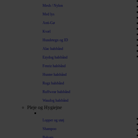
Mesh / Nylon
Med lys
Anti-Gø
Kvæl
Hundetegn og ID
Alac halsbånd
Ezydog halsbånd
Fenriz halsbånd
Hunter halsbånd
Rogz halsbånd
Ruffwear halsbånd
Waudog halsbånd
Pleje og Hygiejne
Lopper og utøj
Shampoo
Balsam