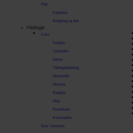
Pleje
Fuglepleje
Rengøring og duft
Vildtfugle
Foder
Solsikke
Jordnødder
Hørfrø
Vildtfugleblanding
Mejsebolde
Melorme
Hampfrø
Majs
Peanutbutter
Kokosnødder
Huse / automater