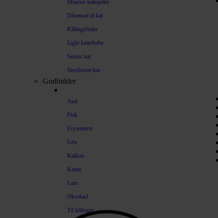
Miamor kattepiller
Dåsemad til kat
Killingefoder
Light kattefoder
Senior kat
Steriliseret kat
Godbidder
And
Fisk
Frysetørret
Gris
Kalkun
Kanin
Lam
Oksekød
Til killinger