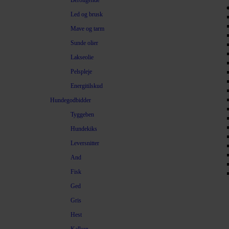
Beroligende
Led og brusk
Mave og tarm
Sunde olier
Lakseolie
Pelspleje
Energitilskud
Hundegodbidder
Tyggeben
Hundekiks
Leversnitter
And
Fisk
Ged
Gris
Hest