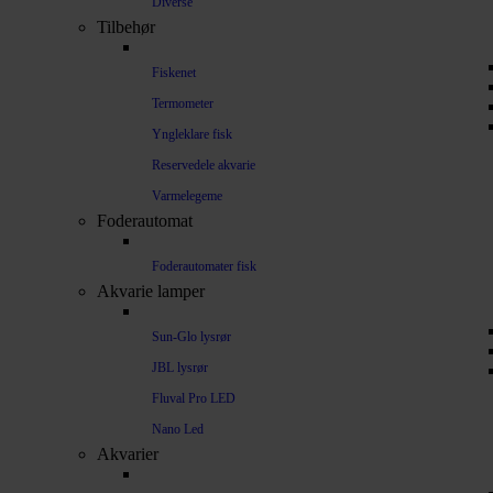
Diverse
Tilbehør
Fiskenet
Termometer
Yngleklare fisk
Reservedele akvarie
Varmelegeme
Foderautomat
Foderautomater fisk
Akvarie lamper
Sun-Glo lysrør
JBL lysrør
Fluval Pro LED
Nano Led
Akvarier