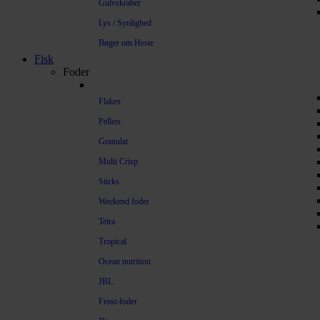
Gulvskraber
Lys / Synlighed
Bøger om Heste
Fisk
Foder
Flakes
Pellets
Granulat
Multi Crisp
Sticks
Weekend foder
Tetra
Tropical
Ocean nutrition
JBL
Frost-foder