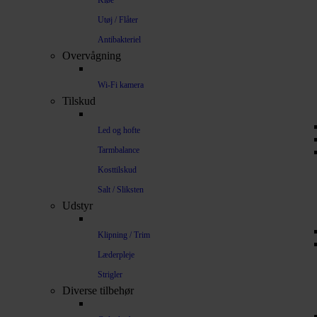
Kløe
Utøj / Flåter
Antibakteriel
Overvågning
Wi-Fi kamera
Tilskud
Led og hofte
Tarmbalance
Kosttilskud
Salt / Sliksten
Udstyr
Klipning / Trim
Læderpleje
Strigler
Diverse tilbehør