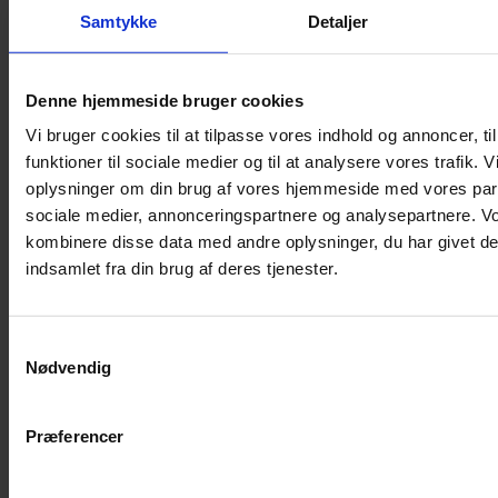
Samtykke
Detaljer
Musebur
Hamsterbur
Denne hjemmeside bruger cookies
Kaninbur
Vi bruger cookies til at tilpasse vores indhold og annoncer, til
Rottebur
funktioner til sociale medier og til at analysere vores trafik. 
Marsvinebur
oplysninger om din brug af vores hjemmeside med vores part
Løbegård
sociale medier, annonceringspartnere og analysepartnere. V
Overdækning løbegård
kombinere disse data med andre oplysninger, du har givet de
Indretning til bure
indsamlet fra din brug af deres tjenester.
Legepladser til bure
Senge til gnavere
Samtykkevalg
Stiger til bure
Nødvendig
Reservedele til bure
Clips til bure
Præferencer
Transportkasse
Strøelse og bundlag