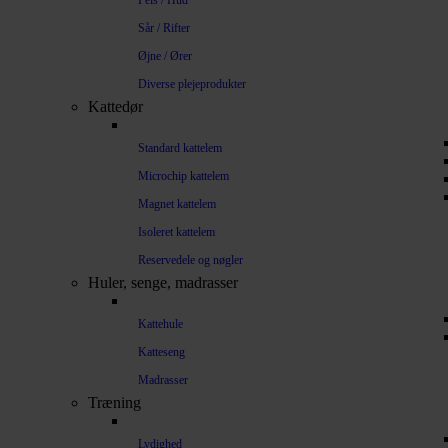
Pels / Hud
Sår / Rifter
Øjne / Ører
Diverse plejeprodukter
Kattedør
Standard kattelem
Microchip kattelem
Magnet kattelem
Isoleret kattelem
Reservedele og nøgler
Huler, senge, madrasser
Kattehule
Katteseng
Madrasser
Træning
Lydighed