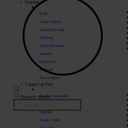
Legetøj
Bolde
Catnip / Katteurt
Legetøj med catnip
Drillepind
Elektronisk legetøj
Kattespil
Kradsebræt
Kradsetræ
Diverse legetøj
Lopper og Pels
Naturlige loppemidler
Products search
Shampoo / Balsam
Hygiejne
Tænder / Ånde