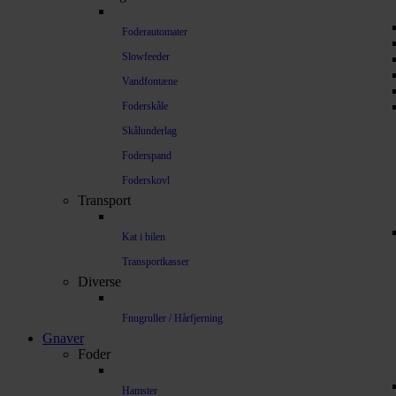
Foderautomater
Slowfeeder
Vandfontæne
Foderskåle
Skålunderlag
Foderspand
Foderskovl
Transport
Kat i bilen
Transportkasser
Diverse
Fnugruller / Hårfjerning
Gnaver
Foder
Hamster