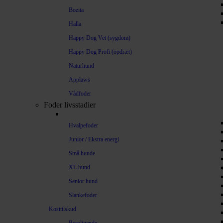
Bozita
Halla
Happy Dog Vet (sygdom)
Happy Dog Profi (opdræt)
Naturhund
Applaws
Vådfoder
Foder livsstadier
Hvalpefoder
Junior / Ekstra energi
Små hunde
XL hund
Senior hund
Slankefoder
Kosttilskud