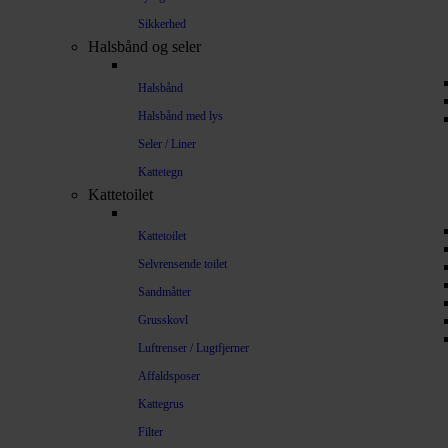
Sikkerhed
Halsbånd og seler
Halsbånd
Halsbånd med lys
Seler / Liner
Kattetegn
Kattetoilet
Kattetoilet
Selvrensende toilet
Sandmåtter
Grusskovl
Luftrenser / Lugtfjerner
Affaldsposer
Kattegrus
Filter