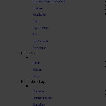
Ekstra holdbare hundebamser
Kastearm
Kastelegetøj
Latex
Plys / Bamser
Reb
Spil / Strategi
Snusetæppe
Hundetegn
Runde
Kødben
Hjerte
Hundedør / Låge
Hundedør
Isoleret hundedør
Hundelåge