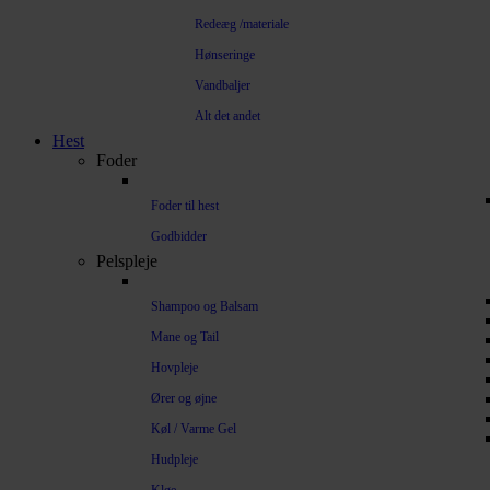
Redeæg /materiale
Hønseringe
Vandbaljer
Alt det andet
Hest
Foder
Foder til hest
Godbidder
Pelspleje
Shampoo og Balsam
Mane og Tail
Hovpleje
Ører og øjne
Køl / Varme Gel
Hudpleje