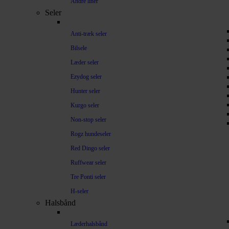
Andre liner
Seler
Anti-træk seler
Bilsele
Læder seler
Ezydog seler
Hunter seler
Kurgo seler
Non-stop seler
Rogz hundeseler
Red Dingo seler
Ruffwear seler
Tre Ponti seler
H-seler
Halsbånd
Læderhalsbånd