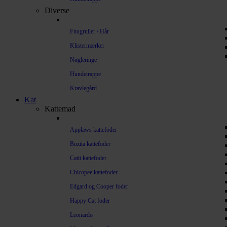
Diverse
Fnugruller / Hår
Klistermærker
Nøgleringe
Hundetrappe
Kravlegård
Kat
Kattemad
Applaws kattefoder
Bozita kattefoder
Catit kattefoder
Chicopee kattefoder
Edgard og Cooper foder
Happy Cat foder
Leonardo