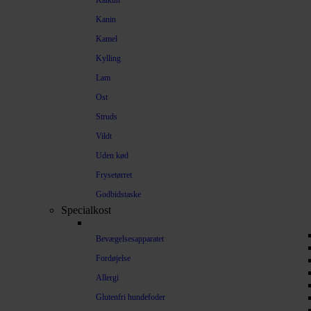
Kalkun
Kanin
Kamel
Kylling
Lam
Ost
Struds
Vildt
Uden kød
Frysetørret
Godbidstaske
Specialkost
Bevægelsesapparatet
Fordøjelse
Allergi
Glutenfri hundefoder