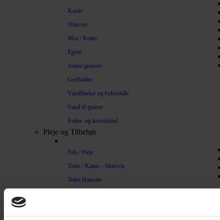
Kanin
Marsvin
Mus / Rotter
Egern
Andre gnavere
Godbidder
Vandflasker og foderskåle
Vand til gnaver
Foder- og kosttilskud
Pleje og Tilbehør
Pels / Pleje
Toilet / Kanin – Marsvin
Toilet Hamster
Børste / Kam
Shampoo
Bure