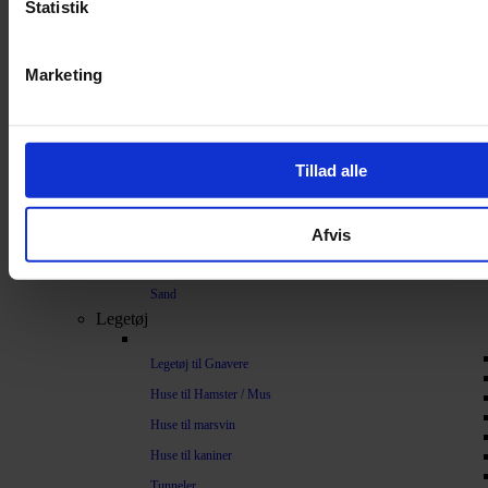
Statistik
Bundlag / Strøelse
Papirstrøelse
Marketing
Hamp
Savsmuld
Bark
Tillad alle
Bommuld
Spelt
Afvis
Træpiller
Vat
Sand
Legetøj
Legetøj til Gnavere
Huse til Hamster / Mus
Huse til marsvin
Huse til kaniner
Tunneler