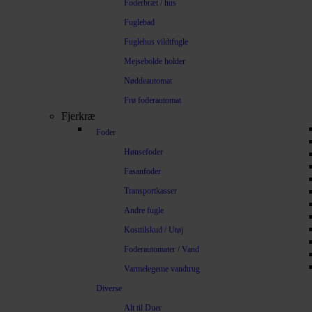
Foderbræt / hus
Fuglebad
Fuglehus vildtfugle
Mejsebolde holder
Nøddeautomat
Frø foderautomat
Fjerkræ
Foder
Hønsefoder
Fasanfoder
Transportkasser
Andre fugle
Kosttilskud / Utøj
Foderautomater / Vand
Varmelegeme vandtrug
Diverse
Alt til Duer