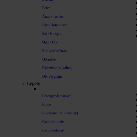
Poter
Ånde / Tænder
Høm Høm poser
Sår / Hotspot
Øjne / Ører
Beskyttelseskrave
Dørmåtte
Kølemåtte og køling
Div. Hygiejne
Legetøj
Beroligende bamser
Bolde
Boldkaster (Automatisk)
Godbids bolde
Ekstra holdbart