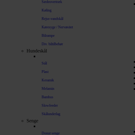
Sædeovertræk
Køling
Rejse-vandskål
Køresyge / Nervøsitet
Bilrampe
Div. biltilbehør
Hundeskål
Stål
Plast
Keramik
Melamin
Bambus
Slowfeeder
Skålunderlag
Senge
Donut senge