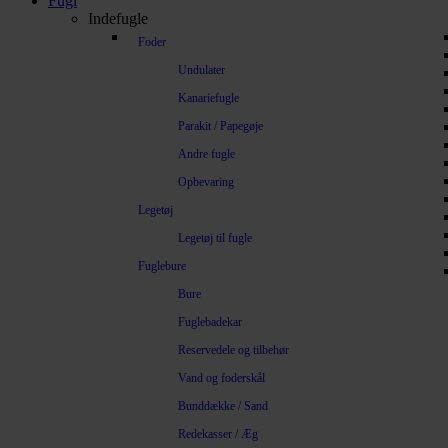
Fugl
Indefugle
Foder
Undulater
Kanariefugle
Parakit / Papegøje
Andre fugle
Opbevaring
Legetøj
Legetøj til fugle
Fuglebure
Bure
Fuglebadekar
Reservedele og tilbehør
Vand og foderskål
Bunddække / Sand
Redekasser / Æg