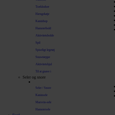
Træklodser
Hængekøje
Kaninhop
Hamsterbold
Aktivitetsbolde
Spil
Spiseligt legetøj
Snusetæppe
Aktivitetshjul
Til at gnave i
Seler og snore
Seler / Snore
Kaninsele
Marsvin-sele
Hamstersele