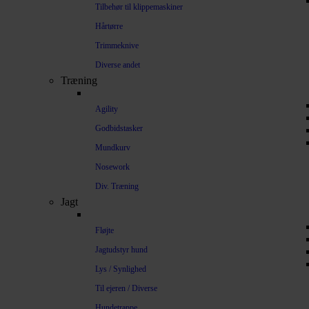
Tilbehør til klippemaskiner
Hårtørre
Trimmeknive
Diverse andet
Træning
Agility
Godbidstasker
Mundkurv
Nosework
Div. Træning
Jagt
Fløjte
Jagtudstyr hund
Lys / Synlighed
Til ejeren / Diverse
Hundetrappe