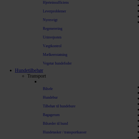
Hjerteinsufficiens
Leverproblemer
Nyresvigt
Regenerering
Urinvejssten
Vægtkontrol
Mælkeerstatning
Vegetar hundefoder
Hundetilbehør
Transport
Bilsele
Hundebur
Tilbehør til hundebure
Bagagerum
Bilsæder til hund
Hundetasker / transportkasser