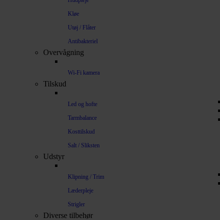
Hudpleje
Kløe
Utøj / Flåter
Antibakteriel
Overvågning
Wi-Fi kamera
Tilskud
Led og hofte
Tarmbalance
Kosttilskud
Salt / Sliksten
Udstyr
Klipning / Trim
Læderpleje
Strigler
Diverse tilbehør