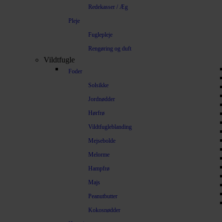
Redekasser / Æg
Pleje
Fuglepleje
Rengøring og duft
Vildtfugle
Foder
Solsikke
Jordnødder
Hørfrø
Vildtfugleblanding
Mejsebolde
Melorme
Hampfrø
Majs
Peanutbutter
Kokosnødder