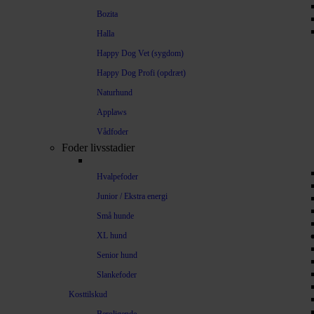
Bozita
Halla
Happy Dog Vet (sygdom)
Happy Dog Profi (opdræt)
Naturhund
Applaws
Vådfoder
Foder livsstadier
Hvalpefoder
Junior / Ekstra energi
Små hunde
XL hund
Senior hund
Slankefoder
Kosttilskud