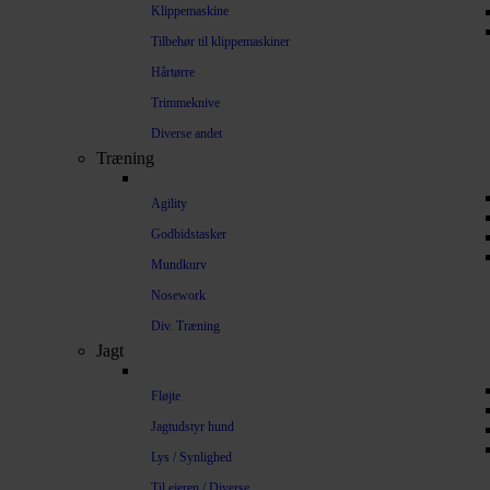
Klippemaskine
Tilbehør til klippemaskiner
Hårtørre
Trimmeknive
Diverse andet
Træning
Agility
Godbidstasker
Mundkurv
Nosework
Div. Træning
Jagt
Fløjte
Jagtudstyr hund
Lys / Synlighed
Til ejeren / Diverse