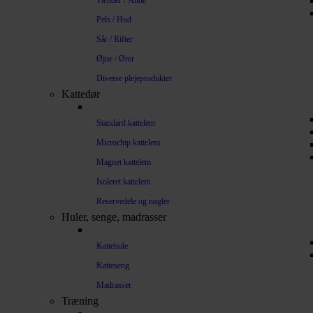
Tænder / Ånde
Pels / Hud
Sår / Rifter
Øjne / Ører
Diverse plejeprodukter
Kattedør
Standard kattelem
Microchip kattelem
Magnet kattelem
Isoleret kattelem
Reservedele og nøgler
Huler, senge, madrasser
Kattehule
Katteseng
Madrasser
Træning