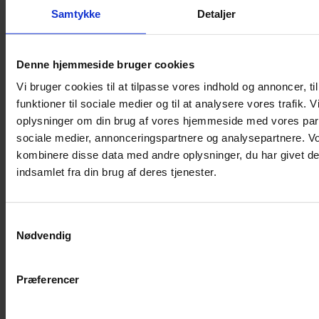
Shampoo
Samtykke
Detaljer
Bure
Musebur
Denne hjemmeside bruger cookies
Hamsterbur
Vi bruger cookies til at tilpasse vores indhold og annoncer, til
Kaninbur
funktioner til sociale medier og til at analysere vores trafik. 
Rottebur
oplysninger om din brug af vores hjemmeside med vores part
Marsvinebur
sociale medier, annonceringspartnere og analysepartnere. V
Løbegård
kombinere disse data med andre oplysninger, du har givet de
Overdækning løbegård
indsamlet fra din brug af deres tjenester.
Indretning til bure
Legepladser til bure
Samtykkevalg
Senge til gnavere
Nødvendig
Stiger til bure
Reservedele til bure
Præferencer
Clips til bure
Transportkasse