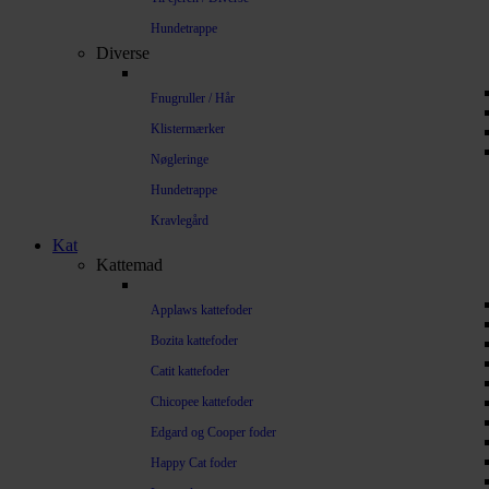
Hundetrappe
Diverse
Fnugruller / Hår
Klistermærker
Nøgleringe
Hundetrappe
Kravlegård
Kat
Kattemad
Applaws kattefoder
Bozita kattefoder
Catit kattefoder
Chicopee kattefoder
Edgard og Cooper foder
Happy Cat foder