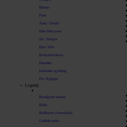
Balsam
Poter
Ånde / Tænder
Høm Høm poser
Sår / Hotspot
Øjne / Ører
Beskyttelseskrave
Dørmåtte
Kølemåtte og køling
Div. Hygiejne
Legetøj
Beroligende bamser
Bolde
Boldkaster (Automatisk)
Godbids bolde