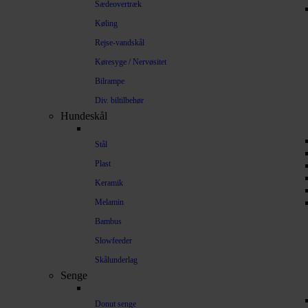
Sædeovertræk
Køling
Rejse-vandskål
Køresyge / Nervøsitet
Bilrampe
Div. biltilbehør
Hundeskål
Stål
Plast
Keramik
Melamin
Bambus
Slowfeeder
Skålunderlag
Senge
Donut senge