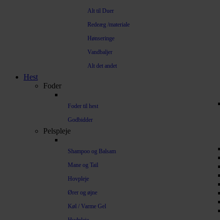
Alt til Duer
Redeæg /materiale
Hønseringe
Vandbaljer
Alt det andet
Hest
Foder
Foder til hest
Godbidder
Pelspleje
Shampoo og Balsam
Mane og Tail
Hovpleje
Ører og øjne
Køl / Varme Gel