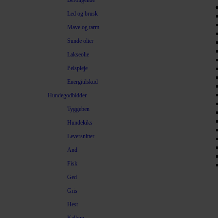
Beroligende
Led og brusk
Mave og tarm
Sunde olier
Lakseolie
Pelspleje
Energitilskud
Hundegodbidder
Tyggeben
Hundekiks
Leversnitter
And
Fisk
Ged
Gris
Hest