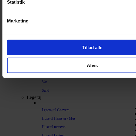
Strøelse og bundlag
Statistik
Bundlag / Strøelse
Marketing
Papirstrøelse
Hamp
Savsmuld
Tillad alle
Bark
Bommuld
Afvis
Spelt
Træpiller
Vat
Sand
Legetøj
Legetøj til Gnavere
Huse til Hamster / Mus
Huse til marsvin
Huse til kaniner