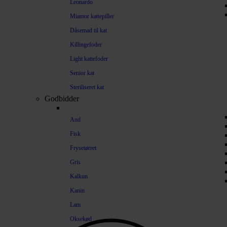
Leonardo
Miamor kattepiller
Dåsemad til kat
Killingefoder
Light kattefoder
Senior kat
Steriliseret kat
Godbidder
And
Fisk
Frysetørret
Gris
Kalkun
Kanin
Lam
Oksekød