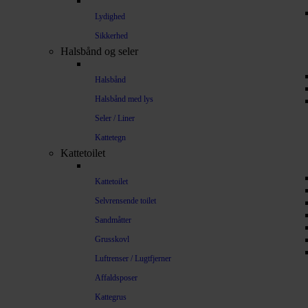
Lydighed
Sikkerhed
Halsbånd og seler
Halsbånd
Halsbånd med lys
Seler / Liner
Kattetegn
Kattetoilet
Kattetoilet
Selvrensende toilet
Sandmåtter
Grusskovl
Luftrenser / Lugtfjerner
Affaldsposer
Kattegrus