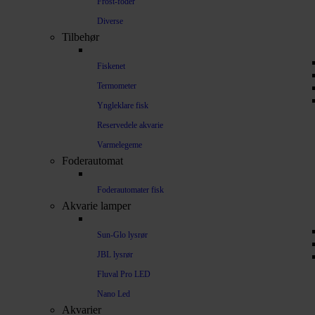
Frost-foder
Diverse
Tilbehør
Fiskenet
Termometer
Yngleklare fisk
Reservedele akvarie
Varmelegeme
Foderautomat
Foderautomater fisk
Akvarie lamper
Sun-Glo lysrør
JBL lysrør
Fluval Pro LED
Nano Led
Akvarier