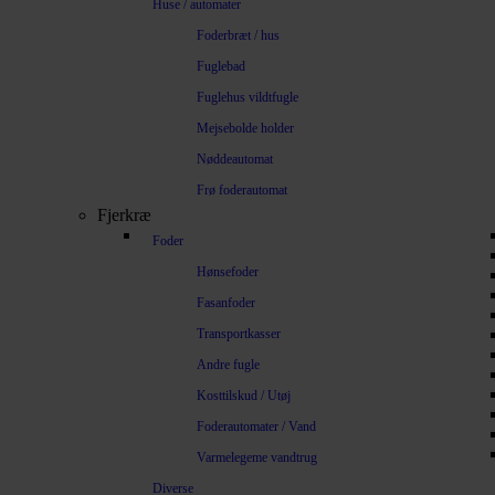
Huse / automater
Foderbræt / hus
Fuglebad
Fuglehus vildtfugle
Mejsebolde holder
Nøddeautomat
Frø foderautomat
Fjerkræ
Foder
Hønsefoder
Fasanfoder
Transportkasser
Andre fugle
Kosttilskud / Utøj
Foderautomater / Vand
Varmelegeme vandtrug
Diverse