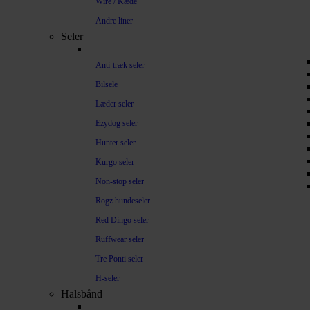
Wire / Kæde
Andre liner
Seler
Anti-træk seler
Bilsele
Læder seler
Ezydog seler
Hunter seler
Kurgo seler
Non-stop seler
Rogz hundeseler
Red Dingo seler
Ruffwear seler
Tre Ponti seler
H-seler
Halsbånd