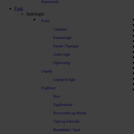
Hamstersele
Fugl
Indefugle
Foder
Undulater
Kanariefugle
Parakit / Papegøje
Andre fugle
Opbevaring
Legetøj
Legetøj til fugle
Fuglebure
Bure
Fuglebadekar
Reservedele og tilbehør
Vand og foderskål
Bunddække / Sand