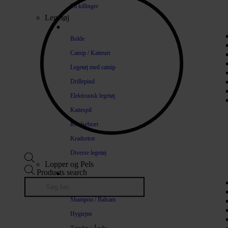
Til killinger
Legetøj
Bolde
Catnip / Katteurt
Legetøj med catnip
Drillepind
Elektronisk legetøj
Kattespil
Kradsebræt
Kradsetræ
Diverse legetøj
Lopper og Pels
Products search
Naturlige loppemidler
Shampoo / Balsam
Hygiejne