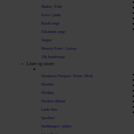
Madras / Pude
Kurve / puder
Runde senge
Firkantede senge
Tæpper
Memory Foam – Luksus
Alle hundesenge
Liner og snore
Hundesnor Neopren / Nylon / Mesh
Elastiske
Flexliner
Flexliner tilbehør
Læder liner
Sporliner
Støddæmper / splitter