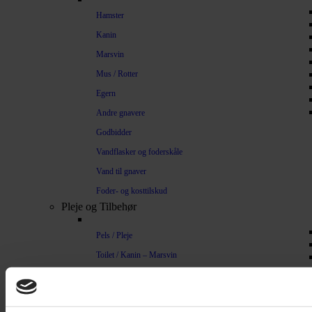
Hamster
Kanin
Marsvin
Mus / Rotter
Egern
Andre gnavere
Godbidder
Vandflasker og foderskåle
Vand til gnaver
Foder- og kosttilskud
Pleje og Tilbehør
Pels / Pleje
Toilet / Kanin – Marsvin
Toilet Hamster
Børste / Kam