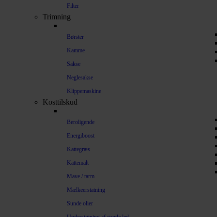
Filter
Trimning
Børster
Kamme
Sakse
Neglesakse
Klippemaskine
Kosttilskud
Beroligende
Energiboost
Kattegræs
Kattemalt
Mave / tarm
Mælkeerstatning
Sunde olier