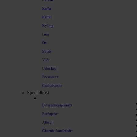
Kalkun
Kanin
Kamel
Kylling
Lam
Ost
Struds
Vildt
Uden kød
Frysetørret
Godbidstaske
Specialkost
Bevægelsesapparatet
Fordøjelse
Allergi
Glutenfri hundefoder