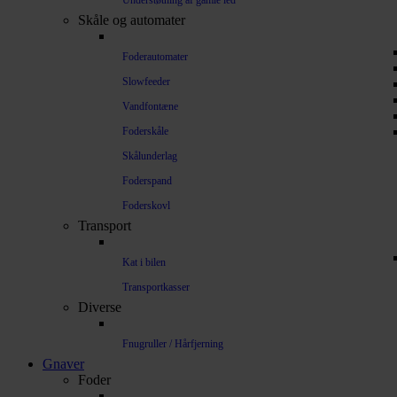
Understøtning af gamle led
Skåle og automater
Foderautomater
Slowfeeder
Vandfontæne
Foderskåle
Skålunderlag
Foderspand
Foderskovl
Transport
Kat i bilen
Transportkasser
Diverse
Fnugruller / Hårfjerning
Gnaver
Foder