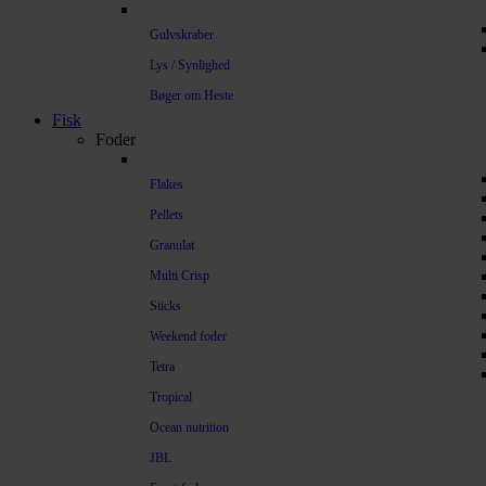
Gulvskraber
Lys / Synlighed
Bøger om Heste
Fisk
Foder
Flakes
Pellets
Granulat
Multi Crisp
Sticks
Weekend foder
Tetra
Tropical
Ocean nutrition
JBL