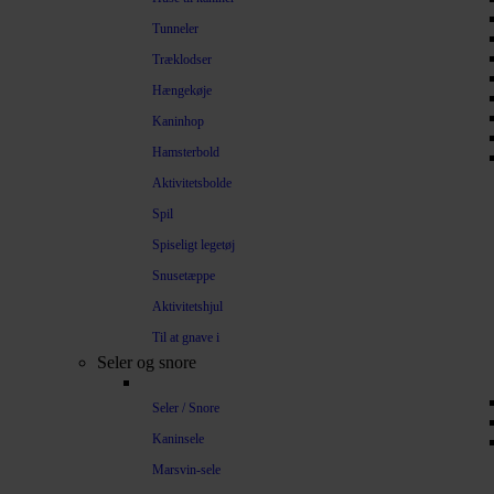
Tunneler
Træklodser
Hængekøje
Kaninhop
Hamsterbold
Aktivitetsbolde
Spil
Spiseligt legetøj
Snusetæppe
Aktivitetshjul
Til at gnave i
Seler og snore
Seler / Snore
Kaninsele
Marsvin-sele