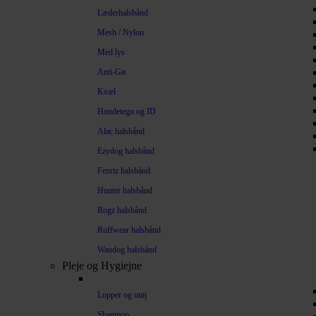
Læderhalsbånd
Mesh / Nylon
Med lys
Anti-Gø
Kvæl
Hundetegn og ID
Alac halsbånd
Ezydog halsbånd
Fenriz halsbånd
Hunter halsbånd
Rogz halsbånd
Ruffwear halsbånd
Waudog halsbånd
Pleje og Hygiejne
Lopper og utøj
Shampoo