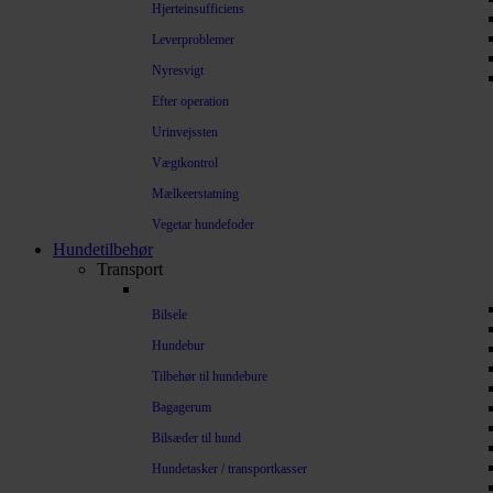
Hjerteinsufficiens
Leverproblemer
Nyresvigt
Efter operation
Urinvejssten
Vægtkontrol
Mælkeerstatning
Vegetar hundefoder
Hundetilbehør
Transport
Bilsele
Hundebur
Tilbehør til hundebure
Bagagerum
Bilsæder til hund
Hundetasker / transportkasser