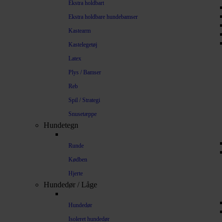
Ekstra holdbart
Ekstra holdbare hundebamser
Kastearm
Kastelegetøj
Latex
Plys / Bamser
Reb
Spil / Strategi
Snusetæppe
Hundetegn
Runde
Kødben
Hjerte
Hundedør / Låge
Hundedør
Isoleret hundedør