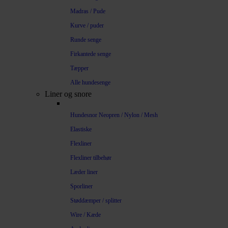
Madras / Pude
Kurve / puder
Runde senge
Firkantede senge
Tæpper
Alle hundesenge
Liner og snore
Hundesnor Neopren / Nylon / Mesh
Elastiske
Flexliner
Flexliner tilbehør
Læder liner
Sporliner
Støddæmper / splitter
Wire / Kæde