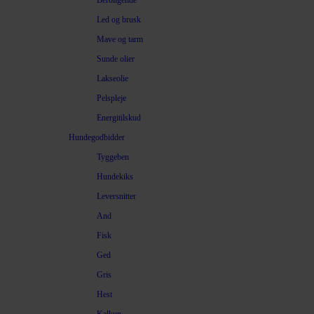
Beroligende
Led og brusk
Mave og tarm
Sunde olier
Lakseolie
Pelspleje
Energitilskud
Hundegodbidder
Tyggeben
Hundekiks
Leversnitter
And
Fisk
Ged
Gris
Hest