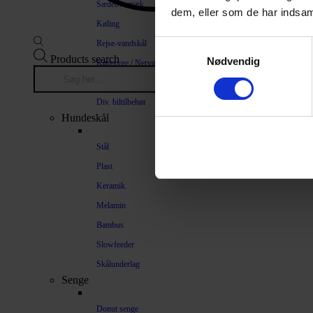
Sædeovertræk
dem, eller som de har indsaml
Køling
Rejse-vandskål
Samtykkevalg
Products search
Nødvendig
Køresyge / Nervøsitet
Bilrampe
Div. biltilbehør
Hundeskål
Stål
Plast
Keramik
Melamin
Bambus
Slowfeeder
Skålunderlag
Senge
Donut senge