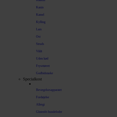
Kalkun
Kanin
Kamel
Kylling
Lam
Ost
Struds
Vildt
Uden kød
Frysetørret
Godbidstaske
Specialkost
Bevægelsesapparatet
Fordøjelse
Allergi
Glutenfri hundefoder