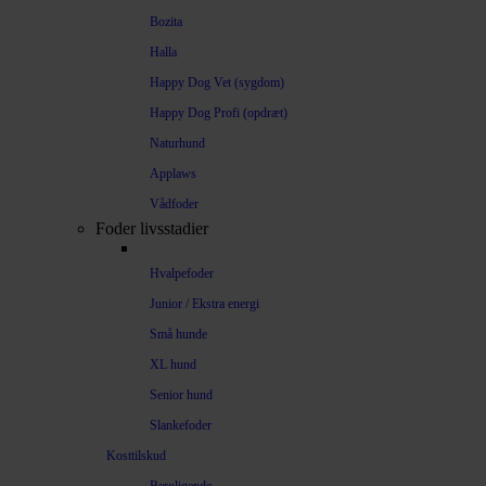
Bozita
Halla
Happy Dog Vet (sygdom)
Happy Dog Profi (opdræt)
Naturhund
Applaws
Vådfoder
Foder livsstadier
Hvalpefoder
Junior / Ekstra energi
Små hunde
XL hund
Senior hund
Slankefoder
Kosttilskud