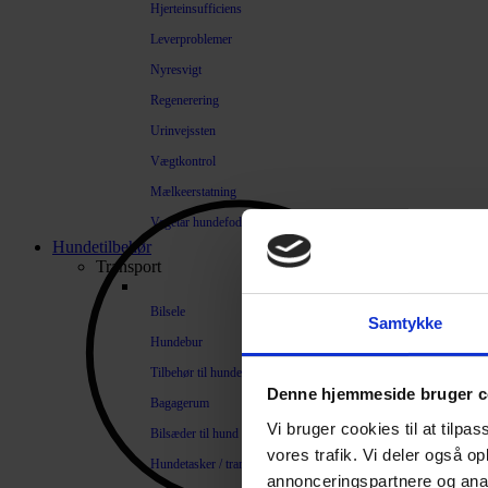
Hjerteinsufficiens
Leverproblemer
Nyresvigt
Regenerering
Urinvejssten
Vægtkontrol
Mælkeerstatning
Vegetar hundefoder
Hundetilbehør
Transport
Bilsele
Samtykke
Hundebur
Tilbehør til hundebure
Denne hjemmeside bruger c
Bagagerum
Vi bruger cookies til at tilpas
Bilsæder til hund
vores trafik. Vi deler også 
Hundetasker / transportkasser
annonceringspartnere og anal