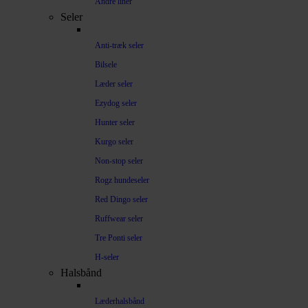
Andre liner
Seler
Anti-træk seler
Bilsele
Læder seler
Ezydog seler
Hunter seler
Kurgo seler
Non-stop seler
Rogz hundeseler
Red Dingo seler
Ruffwear seler
Tre Ponti seler
H-seler
Halsbånd
Læderhalsbånd