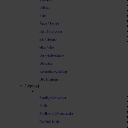
Balsam
Poter
Ånde / Tænder
Høm Høm poser
Sår / Hotspot
Øjne / Ører
Beskyttelseskrave
Dørmåtte
Kølemåtte og køling
Div. Hygiejne
Legetøj
Beroligende bamser
Bolde
Boldkaster (Automatisk)
Godbids bolde