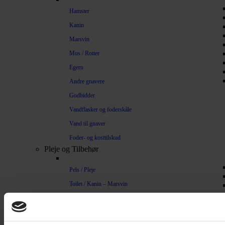
Hamster
Kanin
Marsvin
Mus / Rotter
Egern
Andre gnavere
Godbidder
Vandflasker og foderskåle
Vand til gnaver
Foder- og kosttilskud
Pleje og Tilbehør
Pels / Pleje
Toilet / Kanin – Marsvin
Toilet Hamster
Børste / Kam