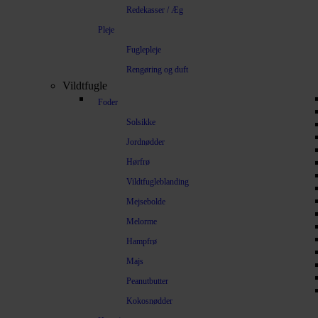
Redekasser / Æg
Pleje
Fuglepleje
Rengøring og duft
Vildtfugle
Foder
Solsikke
Jordnødder
Hørfrø
Vildtfugleblanding
Mejsebolde
Melorme
Hampfrø
Majs
Peanutbutter
Kokosnødder