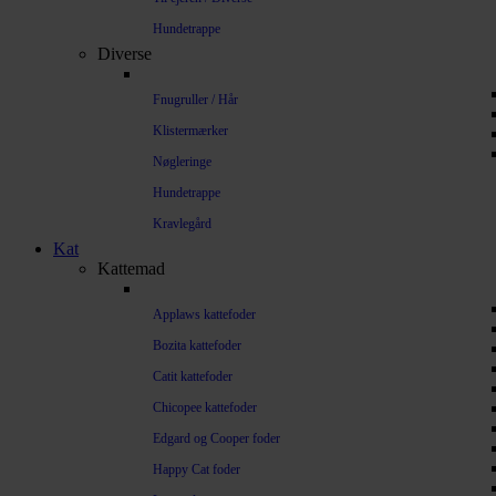
Hundetrappe
Diverse
Fnugruller / Hår
Klistermærker
Nøgleringe
Hundetrappe
Kravlegård
Kat
Kattemad
Applaws kattefoder
Bozita kattefoder
Catit kattefoder
Chicopee kattefoder
Edgard og Cooper foder
Happy Cat foder