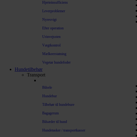
Hjerteinsufficiens
Leverproblemer
Nyresvigt
Efter operation
Urinvejssten
Vægtkontrol
Mælkeerstatning
Vegetar hundefoder
Hundetilbehør
Transport
Bilsele
Hundebur
Tilbehør til hundebure
Bagagerum
Bilsæder til hund
Hundetasker / transportkasser