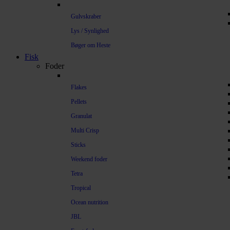
Gulvskraber
Lys / Synlighed
Bøger om Heste
Fisk
Foder
Flakes
Pellets
Granulat
Multi Crisp
Sticks
Weekend foder
Tetra
Tropical
Ocean nutrition
JBL