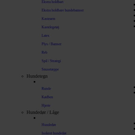
Ekstra holdbart
Ekstra holdbare hundebamser
Kastearm
Kastelegetøj
Latex
Plys / Bamser
Reb
Spil / Strategi
Snusetæppe
Hundetegn
Runde
Kødben
Hjerte
Hundedør / Låge
Hundedør
Isoleret hundedør