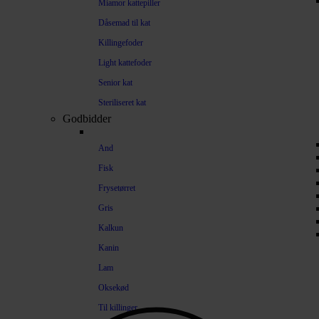
Miamor kattepiller
Dåsemad til kat
Killingefoder
Light kattefoder
Senior kat
Steriliseret kat
Godbidder
And
Fisk
Frysetørret
Gris
Kalkun
Kanin
Lam
Oksekød
Til killinger