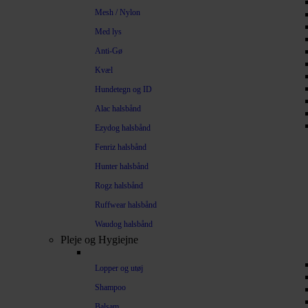
Mesh / Nylon
Med lys
Anti-Gø
Kvæl
Hundetegn og ID
Alac halsbånd
Ezydog halsbånd
Fenriz halsbånd
Hunter halsbånd
Rogz halsbånd
Ruffwear halsbånd
Waudog halsbånd
Pleje og Hygiejne
Lopper og utøj
Shampoo
Balsam