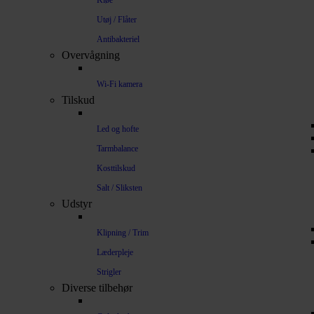
Kløe
Utøj / Flåter
Antibakteriel
Overvågning
Wi-Fi kamera
Tilskud
Led og hofte
Tarmbalance
Kosttilskud
Salt / Sliksten
Udstyr
Klipning / Trim
Læderpleje
Strigler
Diverse tilbehør