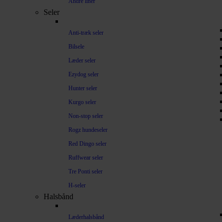
Andre liner
Seler
Anti-træk seler
Bilsele
Læder seler
Ezydog seler
Hunter seler
Kurgo seler
Non-stop seler
Rogz hundeseler
Red Dingo seler
Ruffwear seler
Tre Ponti seler
H-seler
Halsbånd
Læderhalsbånd