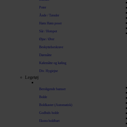
Poter
Ånde / Tænder
Høm Høm poser
Sår / Hotspot
Øjne / Ører
Beskyttelseskrave
Dørmåtte
Kølemåtte og køling
Div. Hygiejne
Legetøj
Beroligende bamser
Bolde
Boldkaster (Automatisk)
Godbids bolde
Ekstra holdbart