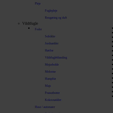
Pleje
Fuglepleje
Rengøring og duft
Vildtfugle
Foder
Solsikke
Jordnødder
Hørfrø
Vildtfugleblanding
Mejsebolde
Melorme
Hampfrø
Majs
Peanutbutter
Kokosnødder
Huse / automater