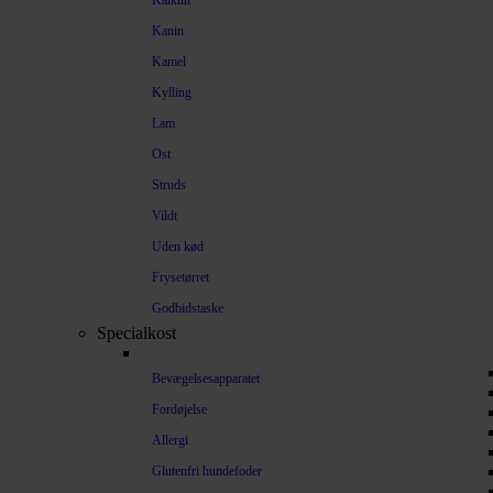
Kalkun
Kanin
Kamel
Kylling
Lam
Ost
Struds
Vildt
Uden kød
Frysetørret
Godbidstaske
Specialkost
Bevægelsesapparatet
Fordøjelse
Allergi
Glutenfri hundefoder