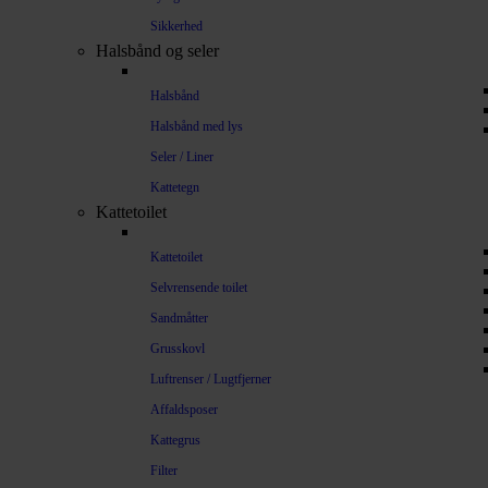
Sikkerhed
Halsbånd og seler
Halsbånd
Halsbånd med lys
Seler / Liner
Kattetegn
Kattetoilet
Kattetoilet
Selvrensende toilet
Sandmåtter
Grusskovl
Luftrenser / Lugtfjerner
Affaldsposer
Kattegrus
Filter