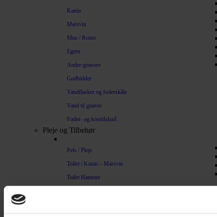
Kanin
Marsvin
Mus / Rotter
Egern
Andre gnavere
Godbidder
Vandflasker og foderskåle
Vand til gnaver
Foder- og kosttilskud
Pleje og Tilbehør
Pels / Pleje
Toilet / Kanin – Marsvin
Toilet Hamster
Børste / Kam
Shampoo
Bure