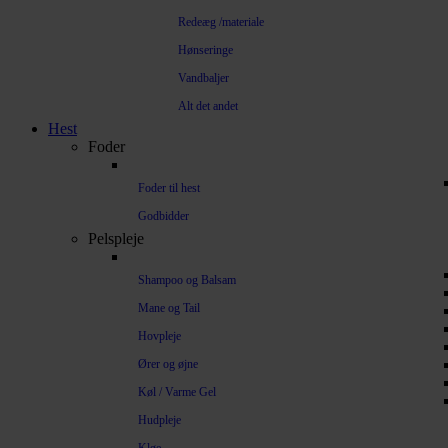
Redeæg /materiale
Hønseringe
Vandbaljer
Alt det andet
Hest
Foder
Foder til hest
Godbidder
Pelspleje
Shampoo og Balsam
Mane og Tail
Hovpleje
Ører og øjne
Køl / Varme Gel
Hudpleje