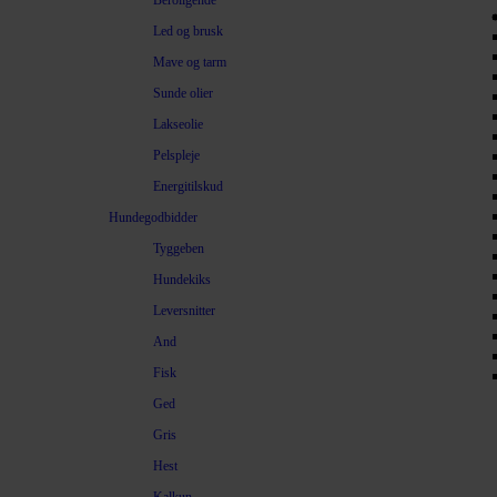
Beroligende
Led og brusk
Mave og tarm
Sunde olier
Lakseolie
Pelspleje
Energitilskud
Hundegodbidder
Tyggeben
Hundekiks
Leversnitter
And
Fisk
Ged
Gris
Hest