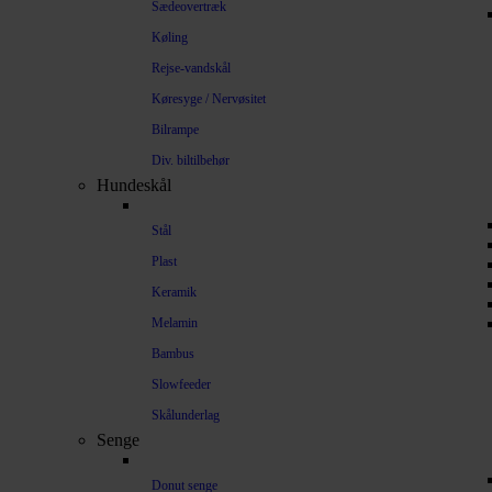
Sædeovertræk
Køling
Rejse-vandskål
Køresyge / Nervøsitet
Bilrampe
Div. biltilbehør
Hundeskål
Stål
Plast
Keramik
Melamin
Bambus
Slowfeeder
Skålunderlag
Senge
Donut senge