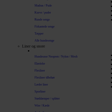
Madras / Pude
Kurve / puder
Runde senge
Firkantede senge
Tæpper
Alle hundesenge
Liner og snore
Hundesnor Neopren / Nylon / Mesh
Elastiske
Flexliner
Flexliner tilbehør
Læder liner
Sporliner
Støddæmper / splitter
Wire / Kæde