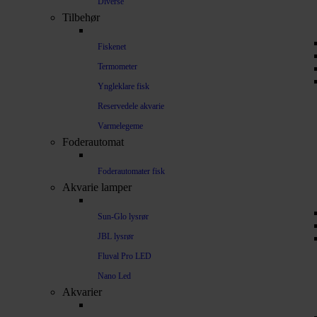
Diverse
Tilbehør
Fiskenet
Termometer
Yngleklare fisk
Reservedele akvarie
Varmelegeme
Foderautomat
Foderautomater fisk
Akvarie lamper
Sun-Glo lysrør
JBL lysrør
Fluval Pro LED
Nano Led
Akvarier