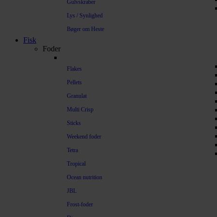
Gulvskraber
Lys / Synlighed
Bøger om Heste
Fisk
Foder
Flakes
Pellets
Granulat
Multi Crisp
Sticks
Weekend foder
Tetra
Tropical
Ocean nutrition
JBL
Frost-foder