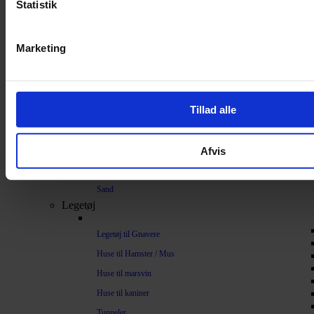
Statistik
Bundlag / Strøelse
Papirstrøelse
Marketing
Hamp
Savsmuld
Bark
Tillad alle
Bommuld
Spelt
Afvis
Træpiller
Vat
Sand
Legetøj
Legetøj til Gnavere
Huse til Hamster / Mus
Huse til marsvin
Huse til kaniner
Tunneler