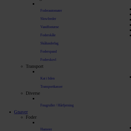
Foderautomater
Slowfeeder
Vandfontæne
Foderskåle
Skålunderlag
Foderspand
Foderskovl
Transport
Kat i bilen
Transportkasser
Diverse
Fnugruller / Hårfjerning
Gnaver
Foder
Hamster