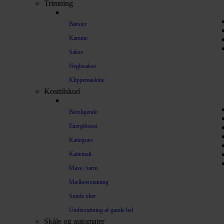
Trimning
Børster
Kamme
Sakse
Neglesakse
Klippemaskine
Kosttilskud
Beroligende
Energiboost
Kattegræs
Kattemalt
Mave / tarm
Mælkeerstatning
Sunde olier
Understøtning af gamle led
Skåle og automater