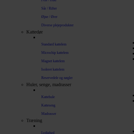
Pels / Hud
Sår / Rifter
Øjne / Ører
Diverse plejeprodukter
Kattedør
Standard kattelem
Microchip kattelem
Magnet kattelem
Isoleret kattelem
Reservedele og nøgler
Huler, senge, madrasser
Kattehule
Katteseng
Madrasser
Træning
Lydighed