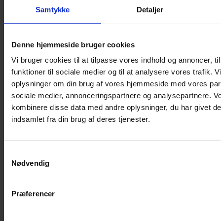
Samtykke
Detaljer
Musebur
Hamsterbur
Denne hjemmeside bruger cookies
Kaninbur
Vi bruger cookies til at tilpasse vores indhold og annoncer, til
Rottebur
funktioner til sociale medier og til at analysere vores trafik. 
Marsvinebur
oplysninger om din brug af vores hjemmeside med vores part
Løbegård
sociale medier, annonceringspartnere og analysepartnere. V
Overdækning løbegård
kombinere disse data med andre oplysninger, du har givet de
Indretning til bure
indsamlet fra din brug af deres tjenester.
Legepladser til bure
Senge til gnavere
Samtykkevalg
Stiger til bure
Nødvendig
Reservedele til bure
Clips til bure
Præferencer
Transportkasse
Strøelse og bundlag