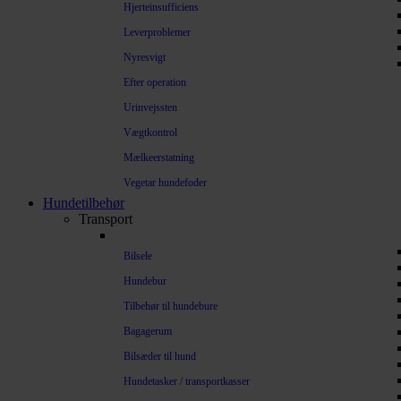
Hjerteinsufficiens
Leverproblemer
Nyresvigt
Efter operation
Urinvejssten
Vægtkontrol
Mælkeerstatning
Vegetar hundefoder
Hundetilbehør
Transport
Bilsele
Hundebur
Tilbehør til hundebure
Bagagerum
Bilsæder til hund
Hundetasker / transportkasser