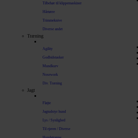
Tilbehør til klippemaskiner
Hårtørre
Trimmeknive
Diverse andet
Træning
Agility
Godbidstasker
Mundkurv
Nosework
Div. Træning
Jagt
Fløjte
Jagtudstyr hund
Lys / Synlighed
Til ejeren / Diverse
Hundetrappe