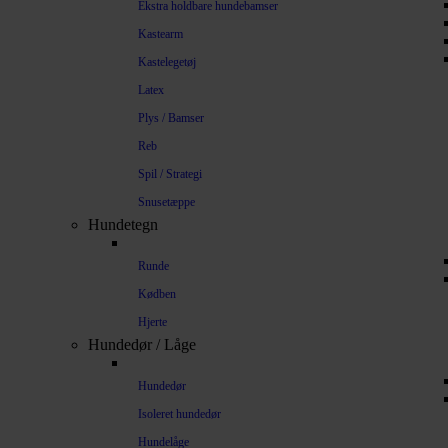
Ekstra holdbare hundebamser
Kastearm
Kastelegetøj
Latex
Plys / Bamser
Reb
Spil / Strategi
Snusetæppe
Hundetegn
Runde
Kødben
Hjerte
Hundedør / Låge
Hundedør
Isoleret hundedør
Hundelåge