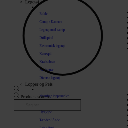
Legetøj
Bolde
Catnip / Katteurt
Legetøj med catnip
Drillepind
Elektronisk legetøj
Kattespil
Kradsebræt
Kradsetræ
Diverse legetøj
Lopper og Pels
Naturlige loppemidler
Products search
Shampoo / Balsam
Hygiejne
Tænder / Ånde