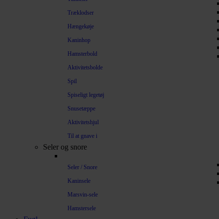
Træklodser
Hængekøje
Kaninhop
Hamsterbold
Aktivitetsbolde
Spil
Spiseligt legetøj
Snusetæppe
Aktivitetshjul
Til at gnave i
Seler og snore
Seler / Snore
Kaninsele
Marsvin-sele
Hamstersele