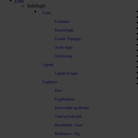
Fugl
Indefugle
Foder
Undulater
Kanariefugle
Parakit / Papegøje
Andre fugle
Opbevaring
Legetøj
Legetøj til fugle
Fuglebure
Bure
Fuglebadekar
Reservedele og tilbehør
Vand og foderskål
Bunddække / Sand
Redekasser / Æg