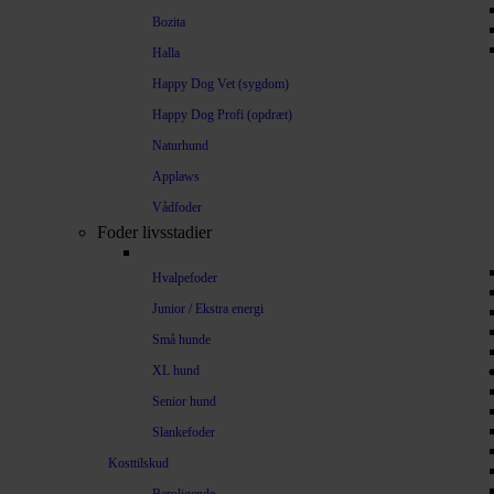
Bozita
Halla
Happy Dog Vet (sygdom)
Happy Dog Profi (opdræt)
Naturhund
Applaws
Vådfoder
Foder livsstadier
Hvalpefoder
Junior / Ekstra energi
Små hunde
XL hund
Senior hund
Slankefoder
Kosttilskud