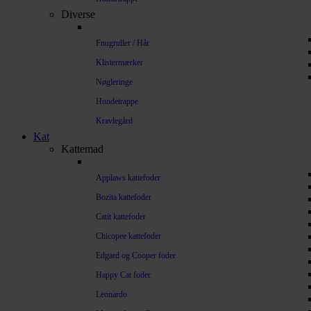
Diverse
Fnugruller / Hår
Klistermærker
Nøgleringe
Hundetrappe
Kravlegård
Kat
Kattemad
Applaws kattefoder
Bozita kattefoder
Catit kattefoder
Chicopee kattefoder
Edgard og Cooper foder
Happy Cat foder
Leonardo