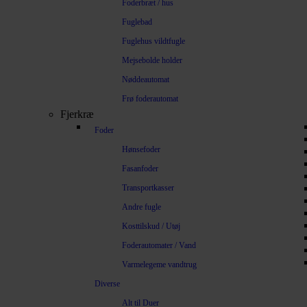
Foderbræt / hus
Fuglebad
Fuglehus vildtfugle
Mejsebolde holder
Nøddeautomat
Frø foderautomat
Fjerkræ
Foder
Hønsefoder
Fasanfoder
Transportkasser
Andre fugle
Kosttilskud / Utøj
Foderautomater / Vand
Varmelegeme vandtrug
Diverse
Alt til Duer