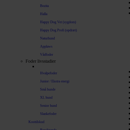
Bozita
Halla
Happy Dog Vet (sygdom)
Happy Dog Profi (opdræt)
Naturhund
Applaws
Vådfoder
Foder livsstadier
Hvalpefoder
Junior / Ekstra energi
Små hunde
XL hund
Senior hund
Slankefoder
Kosttilskud