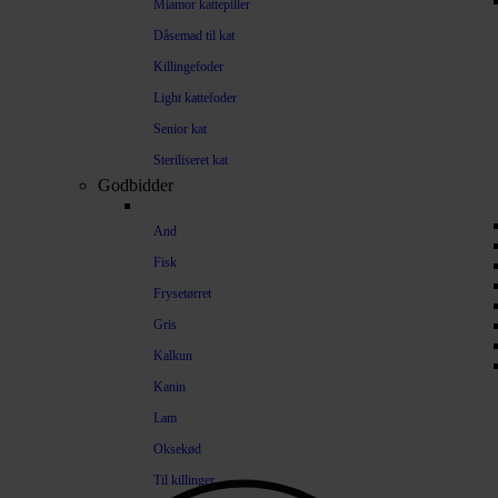
Miamor kattepiller
Dåsemad til kat
Killingefoder
Light kattefoder
Senior kat
Steriliseret kat
Godbidder
And
Fisk
Frysetørret
Gris
Kalkun
Kanin
Lam
Oksekød
Til killinger