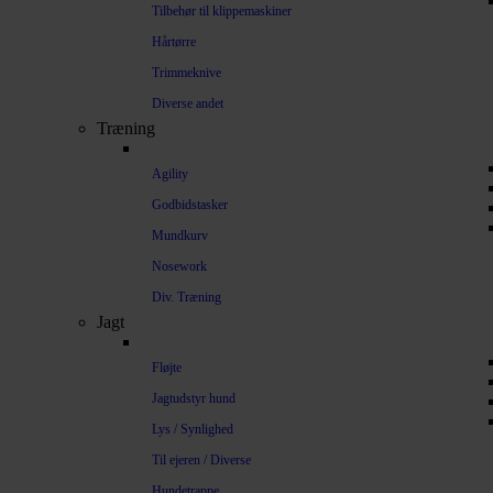
Tilbehør til klippemaskiner
Hårtørre
Trimmeknive
Diverse andet
Træning
Agility
Godbidstasker
Mundkurv
Nosework
Div. Træning
Jagt
Fløjte
Jagtudstyr hund
Lys / Synlighed
Til ejeren / Diverse
Hundetrappe