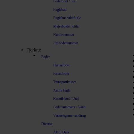
Foderbræt / hus
Fuglebad
Fuglehus vildtfugle
Mejsebolde holder
Nøddeautomat
Frø foderautomat
Fjerkræ
Foder
Hønsefoder
Fasanfoder
Transportkasser
Andre fugle
Kosttilskud / Utøj
Foderautomater / Vand
Varmelegeme vandtrug
Diverse
Alt til Duer