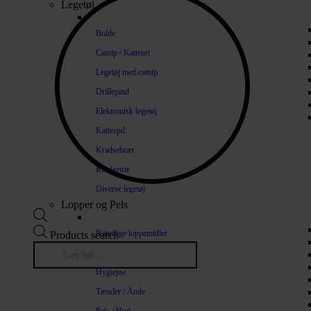
Legetøj
Bolde
Catnip / Katteurt
Legetøj med catnip
Drillepind
Elektronisk legetøj
Kattespil
Kradsebræt
Kradsetræ
Diverse legetøj
Lopper og Pels
Naturlige loppemidler
Products search
Shampoo / Balsam
Hygiejne
Tænder / Ånde