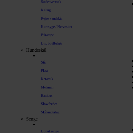
Sædeovertræk
Køling
Rejse-vandskål
Køresyge / Nervøsitet
Bilrampe
Div. biltilbehør
Hundeskål
Stål
Plast
Keramik
Melamin
Bambus
Slowfeeder
Skålunderlag
Senge
Donut senge