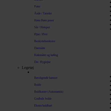
Poter
Ånde / Tænder
Høm Høm poser
Sår / Hotspot
Øjne / Ører
Beskyttelseskrave
Dørmåtte
Kølemåtte og køling
Div. Hygiejne
Legetøj
Beroligende bamser
Bolde
Boldkaster (Automatisk)
Godbids bolde
Ekstra holdbart