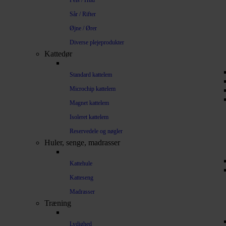
Pels / Hud
Sår / Rifter
Øjne / Ører
Diverse plejeprodukter
Kattedør
Standard kattelem
Microchip kattelem
Magnet kattelem
Isoleret kattelem
Reservedele og nøgler
Huler, senge, madrasser
Kattehule
Katteseng
Madrasser
Træning
Lydighed