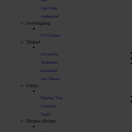
Kløe
Utøj / Flåter
Antibakteriel
Overvågning
Wi-Fi kamera
Tilskud
Led og hofte
Tarmbalance
Kosttilskud
Salt / Sliksten
Udstyr
Klipning / Trim
Læderpleje
Strigler
Diverse tilbehør