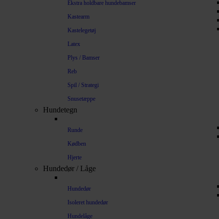
Ekstra holdbare hundebamser
Kastearm
Kastelegetøj
Latex
Plys / Bamser
Reb
Spil / Strategi
Snusetæppe
Hundetegn
Runde
Kødben
Hjerte
Hundedør / Låge
Hundedør
Isoleret hundedør
Hundelåge