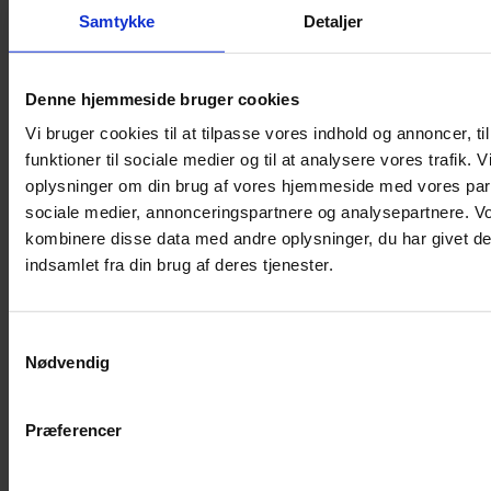
Samtykke
Detaljer
Musebur
Hamsterbur
Denne hjemmeside bruger cookies
Kaninbur
Vi bruger cookies til at tilpasse vores indhold og annoncer, til
Rottebur
funktioner til sociale medier og til at analysere vores trafik. 
Marsvinebur
oplysninger om din brug af vores hjemmeside med vores part
Løbegård
sociale medier, annonceringspartnere og analysepartnere. V
Overdækning løbegård
kombinere disse data med andre oplysninger, du har givet de
Indretning til bure
indsamlet fra din brug af deres tjenester.
Legepladser til bure
Senge til gnavere
Samtykkevalg
Stiger til bure
Nødvendig
Reservedele til bure
Clips til bure
Præferencer
Transportkasse
Strøelse og bundlag