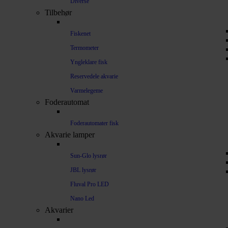
Diverse
Tilbehør
Fiskenet
Termometer
Yngleklare fisk
Reservedele akvarie
Varmelegeme
Foderautomat
Foderautomater fisk
Akvarie lamper
Sun-Glo lysrør
JBL lysrør
Fluval Pro LED
Nano Led
Akvarier