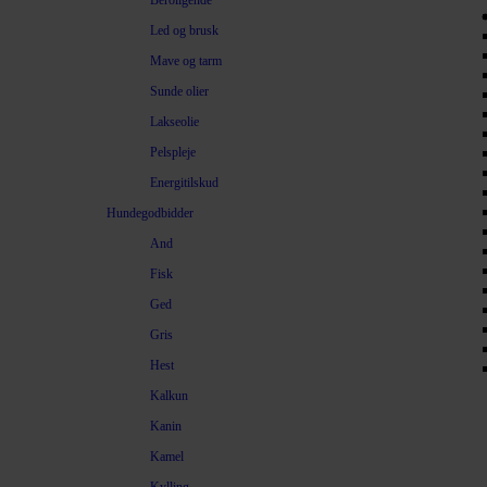
Beroligende
Led og brusk
Mave og tarm
Sunde olier
Lakseolie
Pelspleje
Energitilskud
Hundegodbidder
And
Fisk
Ged
Gris
Hest
Kalkun
Kanin
Kamel