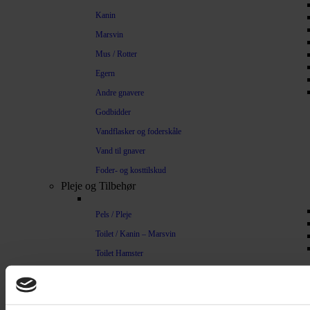
Kanin
Marsvin
Mus / Rotter
Egern
Andre gnavere
Godbidder
Vandflasker og foderskåle
Vand til gnaver
Foder- og kosttilskud
Pleje og Tilbehør
Pels / Pleje
Toilet / Kanin – Marsvin
Toilet Hamster
Børste / Kam
Shampoo
Bure