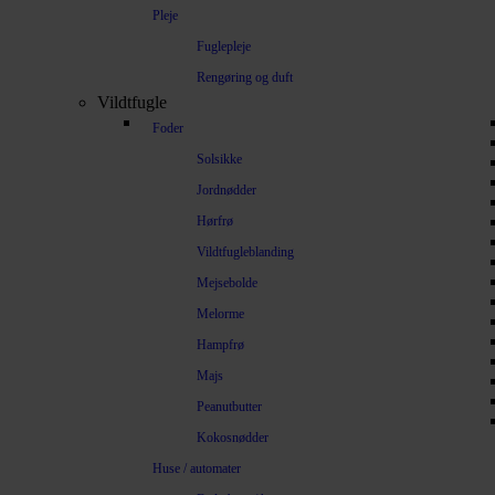
Pleje
Fuglepleje
Rengøring og duft
Vildtfugle
Foder
Solsikke
Jordnødder
Hørfrø
Vildtfugleblanding
Mejsebolde
Melorme
Hampfrø
Majs
Peanutbutter
Kokosnødder
Huse / automater