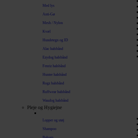
Med lys
Anti-Gø
Mesh / Nylon
Kvæl
Hundetegn og ID
Alac halsbånd
Ezydog halsbånd
Fenriz halsbånd
Hunter halsbånd
Rogz halsbånd
Ruffwear halsbånd
Waudog halsbånd
Pleje og Hygiejne
Lopper og utøj
Shampoo
Balsam