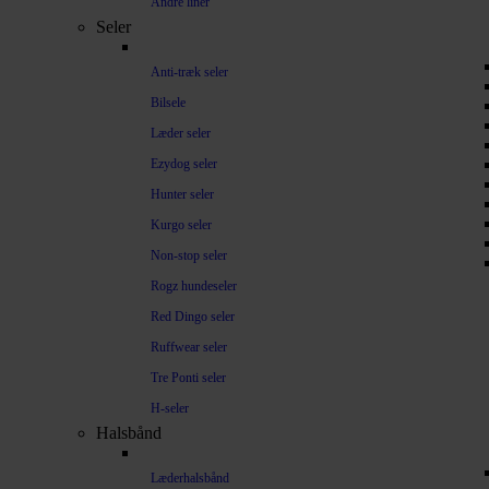
Andre liner
Seler
Anti-træk seler
Bilsele
Læder seler
Ezydog seler
Hunter seler
Kurgo seler
Non-stop seler
Rogz hundeseler
Red Dingo seler
Ruffwear seler
Tre Ponti seler
H-seler
Halsbånd
Læderhalsbånd