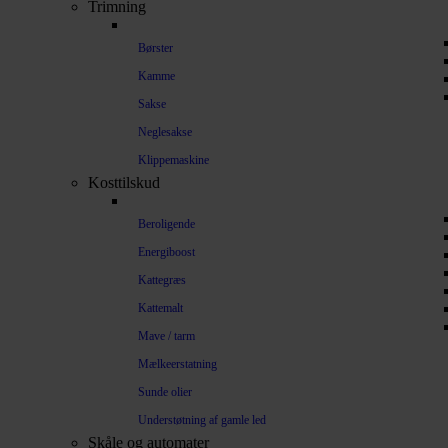
Trimning
Børster
Kamme
Sakse
Neglesakse
Klippemaskine
Kosttilskud
Beroligende
Energiboost
Kattegræs
Kattemalt
Mave / tarm
Mælkeerstatning
Sunde olier
Understøtning af gamle led
Skåle og automater