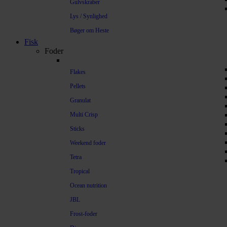
Gulvskraber
Lys / Synlighed
Bøger om Heste
Fisk
Foder
Flakes
Pellets
Granulat
Multi Crisp
Sticks
Weekend foder
Tetra
Tropical
Ocean nutrition
JBL
Frost-foder