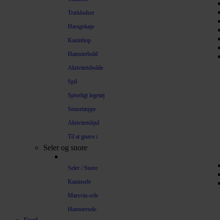
Træklodser
Hængekøje
Kaninhop
Hamsterbold
Aktivitetsbolde
Spil
Spiseligt legetøj
Snusetæppe
Aktivitetshjul
Til at gnave i
Seler og snore
Seler / Snore
Kaninsele
Marsvin-sele
Hamstersele