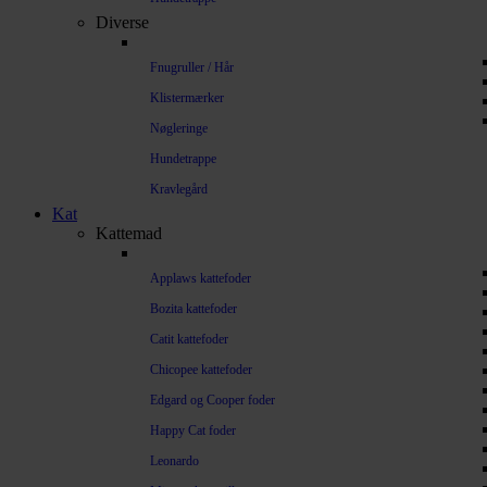
Diverse
Fnugruller / Hår
Klistermærker
Nøgleringe
Hundetrappe
Kravlegård
Kat
Kattemad
Applaws kattefoder
Bozita kattefoder
Catit kattefoder
Chicopee kattefoder
Edgard og Cooper foder
Happy Cat foder
Leonardo