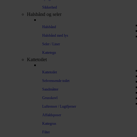
Sikkerhed
Halsbånd og seler
Halsbånd
Halsbånd med lys
Seler / Liner
Kattetegn
Kattetoilet
Kattetoilet
Selvrensende toilet
Sandmåtter
Grusskovl
Luftrenser / Lugtfjerner
Affaldsposer
Kattegrus
Filter