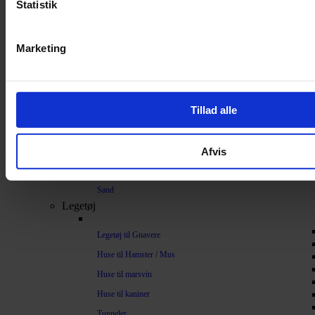
Statistik
Bundlag / Strøelse
Papirstrøelse
Marketing
Hamp
Savsmuld
Bark
Tillad alle
Bommuld
Spelt
Afvis
Træpiller
Vat
Sand
Legetøj
Legetøj til Gnavere
Huse til Hamster / Mus
Huse til marsvin
Huse til kaniner
Tunneler