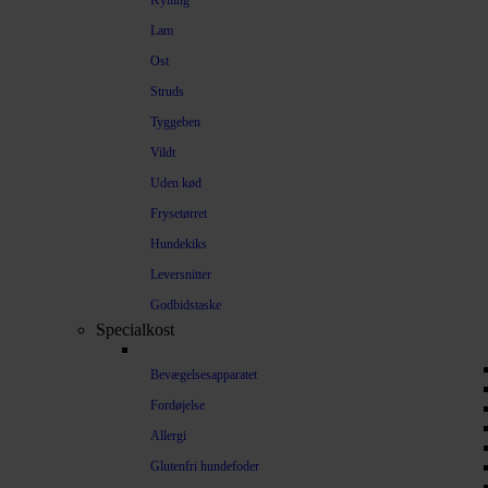
Kylling
Lam
Ost
Struds
Tyggeben
Vildt
Uden kød
Frysetørret
Hundekiks
Leversnitter
Godbidstaske
Specialkost
Bevægelsesapparatet
Fordøjelse
Allergi
Glutenfri hundefoder