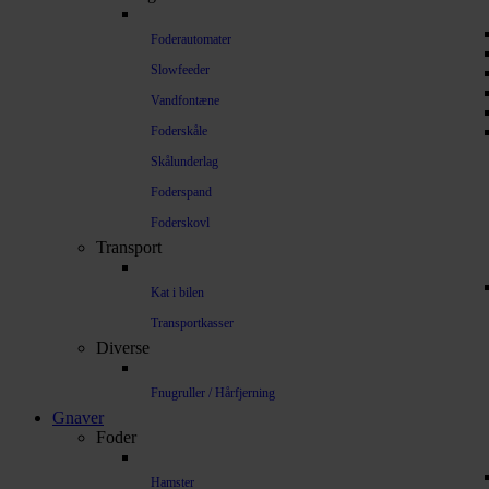
Foderautomater
Slowfeeder
Vandfontæne
Foderskåle
Skålunderlag
Foderspand
Foderskovl
Transport
Kat i bilen
Transportkasser
Diverse
Fnugruller / Hårfjerning
Gnaver
Foder
Hamster