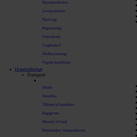
Hjerteinsufficiens
Leverproblemer
Nyresvigt
Regenerering
Urinvejssten
Vægtkontrol
Mælkeerstatning
Vegetar hundefoder
Hundetilbehør
Transport
Bilsele
Hundebur
Tilbehør til hundebure
Bagagerum
Bilsæder til hund
Hundetasker / transportkasser