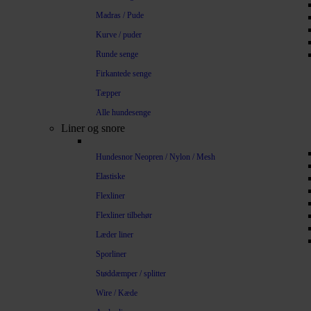
Madras / Pude
Kurve / puder
Runde senge
Firkantede senge
Tæpper
Alle hundesenge
Liner og snore
Hundesnor Neopren / Nylon / Mesh
Elastiske
Flexliner
Flexliner tilbehør
Læder liner
Sporliner
Støddæmper / splitter
Wire / Kæde