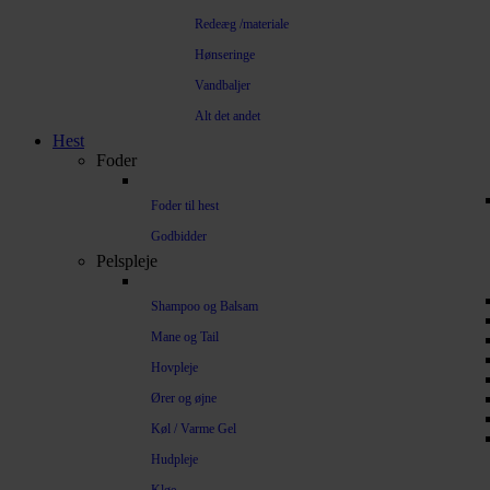
Redeæg /materiale
Hønseringe
Vandbaljer
Alt det andet
Hest
Foder
Foder til hest
Godbidder
Pelspleje
Shampoo og Balsam
Mane og Tail
Hovpleje
Ører og øjne
Køl / Varme Gel
Hudpleje