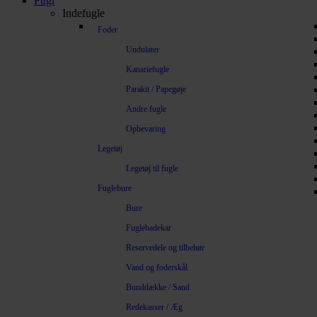
Fugl
Indefugle
Foder
Undulater
Kanariefugle
Parakit / Papegøje
Andre fugle
Opbevaring
Legetøj
Legetøj til fugle
Fuglebure
Bure
Fuglebadekar
Reservedele og tilbehør
Vand og foderskål
Bunddække / Sand
Redekasser / Æg