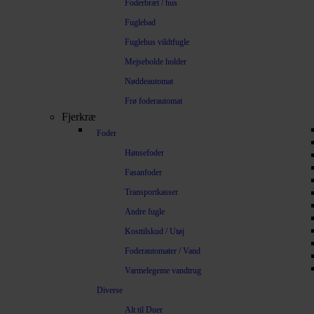
Foderbræt / hus
Fuglebad
Fuglehus vildtfugle
Mejsebolde holder
Nøddeautomat
Frø foderautomat
Fjerkræ
Foder
Hønsefoder
Fasanfoder
Transportkasser
Andre fugle
Kosttilskud / Utøj
Foderautomater / Vand
Varmelegeme vandtrug
Diverse
Alt til Duer