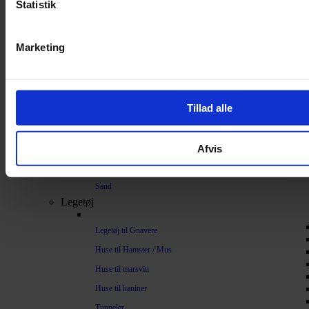
Statistik
Bundlag / Strøelse
Papirstrøelse
Marketing
Hamp
Savsmuld
Bark
Tillad alle
Bommuld
Spelt
Afvis
Træpiller
Vat
Sand
Legetøj
Legetøj til Gnavere
Huse til Hamster / Mus
Huse til marsvin
Huse til kaniner
Tunneler