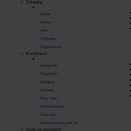
Trimning
Børster
Kamme
Sakse
Neglesakse
Klippemaskine
Kosttilskud
Beroligende
Energiboost
Kattegræs
Kattemalt
Mave / tarm
Mælkeerstatning
Sunde olier
Understøtning af gamle led
Skåle og automater