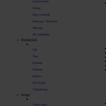
Sædeovertræk
Køling
Rejse-vandskål
Køresyge / Nervøsitet
Bilrampe
Div. biltilbehør
Hundeskål
Stål
Plast
Keramik
Melamin
Bambus
Slowfeeder
Skålunderlag
Senge
Donut senge