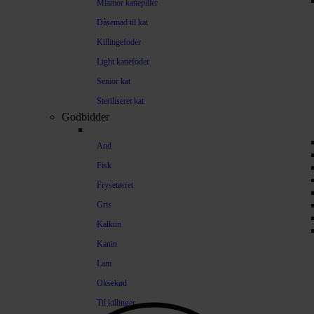
Miamor kattepiller
Dåsemad til kat
Killingefoder
Light kattefoder
Senior kat
Steriliseret kat
Godbidder
And
Fisk
Frysetørret
Gris
Kalkun
Kanin
Lam
Oksekød
Til killinger