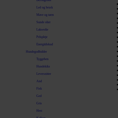
Beroligende
Led og brusk
Mave og tarm
Sunde olier
Lakseolie
Pelspleje
Energitilskud
Hundegodbidder
Tyggeben
Hundekiks
Leversnitter
And
Fisk
Ged
Gris
Hest