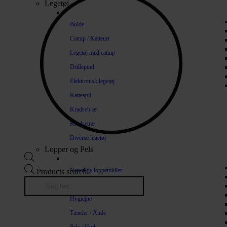
Legetøj
Bolde
Catnip / Katteurt
Legetøj med catnip
Drillepind
Elektronisk legetøj
Kattespil
Kradsebræt
Kradsetræ
Diverse legetøj
Lopper og Pels
Naturlige loppemidler
Products search
Shampoo / Balsam
Hygiejne
Tænder / Ånde