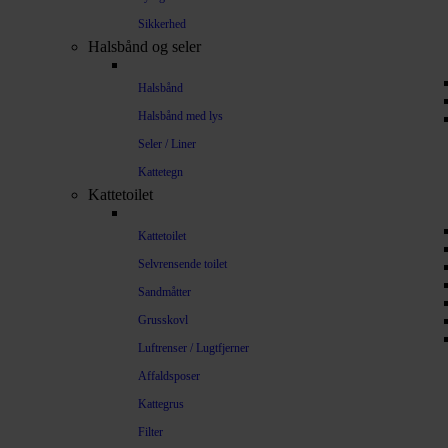
Sikkerhed
Halsbånd og seler
Halsbånd
Halsbånd med lys
Seler / Liner
Kattetegn
Kattetoilet
Kattetoilet
Selvrensende toilet
Sandmåtter
Grusskovl
Luftrenser / Lugtfjerner
Affaldsposer
Kattegrus
Filter