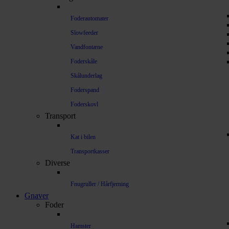
Foderautomater
Slowfeeder
Vandfontæne
Foderskåle
Skålunderlag
Foderspand
Foderskovl
Transport
Kat i bilen
Transportkasser
Diverse
Fnugruller / Hårfjerning
Gnaver
Foder
Hamster