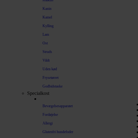
Kalkun
Kanin
Kamel
Kylling
Lam
Ost
Struds
Vildt
Uden kød
Frysetørret
Godbidstaske
Specialkost
Bevægelsesapparatet
Fordøjelse
Allergi
Glutenfri hundefoder