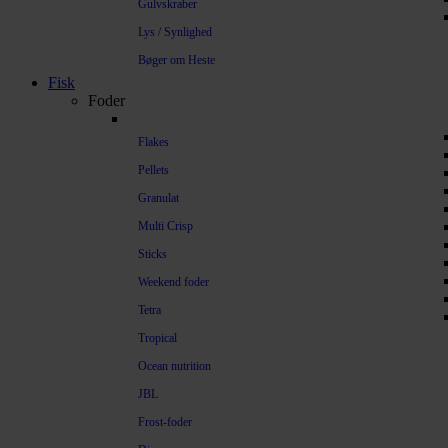
Gulvskraber
Lys / Synlighed
Bøger om Heste
Fisk
Foder
Flakes
Pellets
Granulat
Multi Crisp
Sticks
Weekend foder
Tetra
Tropical
Ocean nutrition
JBL
Frost-foder