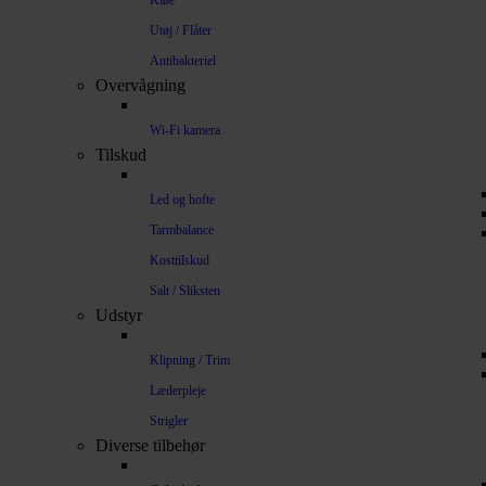
Kløe
Utøj / Flåter
Antibakteriel
Overvågning
Wi-Fi kamera
Tilskud
Led og hofte
Tarmbalance
Kosttilskud
Salt / Sliksten
Udstyr
Klipning / Trim
Læderpleje
Strigler
Diverse tilbehør