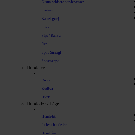
Ekstra holdbare hundebamser
Kastearm
Kastelegetøj
Latex
Plys / Bamser
Reb
Spil / Strategi
Snusetæppe
Hundetegn
Runde
Kødben
Hjerte
Hundedør / Låge
Hundedør
Isoleret hundedør
Hundelåge