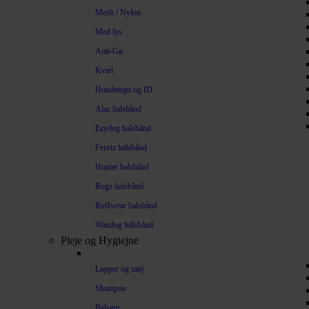
Mesh / Nylon
Med lys
Anti-Gø
Kvæl
Hundetegn og ID
Alac halsbånd
Ezydog halsbånd
Fenriz halsbånd
Hunter halsbånd
Rogz halsbånd
Ruffwear halsbånd
Waudog halsbånd
Pleje og Hygiejne
Lopper og utøj
Shampoo
Balsam