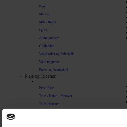
Kanin
Marsvin
Mus / Rotter
Egern
Andre gnavere
Godbidder
Vandflasker og foderskåle
Vand til gnaver
Foder- og kosttilskud
Pleje og Tilbehør
Pels / Pleje
Toilet / Kanin – Marsvin
Toilet Hamster
Børste / Kam
Shampoo
Bure