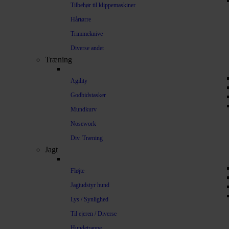
Tilbehør til klippemaskiner
Hårtørre
Trimmeknive
Diverse andet
Træning
Agility
Godbidstasker
Mundkurv
Nosework
Div. Træning
Jagt
Fløjte
Jagtudstyr hund
Lys / Synlighed
Til ejeren / Diverse
Hundetrappe