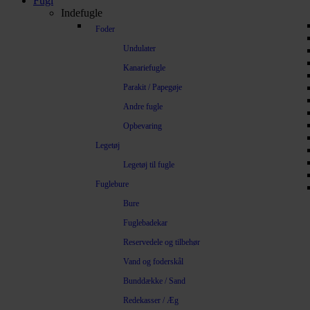
Fugl
Indefugle
Foder
Undulater
Kanariefugle
Parakit / Papegøje
Andre fugle
Opbevaring
Legetøj
Legetøj til fugle
Fuglebure
Bure
Fuglebadekar
Reservedele og tilbehør
Vand og foderskål
Bunddække / Sand
Redekasser / Æg