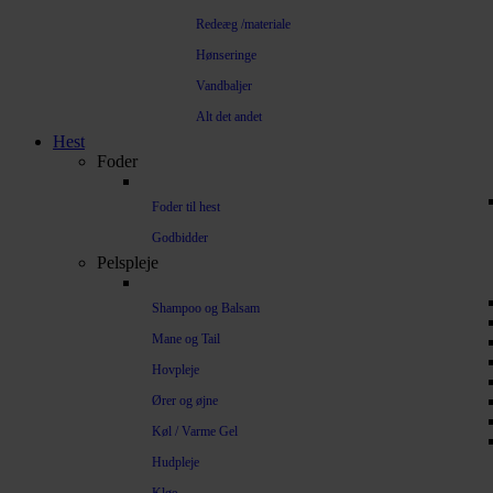
Redeæg /materiale
Hønseringe
Vandbaljer
Alt det andet
Hest
Foder
Foder til hest
Godbidder
Pelspleje
Shampoo og Balsam
Mane og Tail
Hovpleje
Ører og øjne
Køl / Varme Gel
Hudpleje