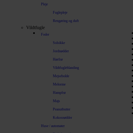
Pleje
Fuglepleje
Rengøring og duft
Vildtfugle
Foder
Solsikke
Jordnødder
Hørfrø
Vildtfugleblanding
Mejsebolde
Melorme
Hampfrø
Majs
Peanutbutter
Kokosnødder
Huse / automater