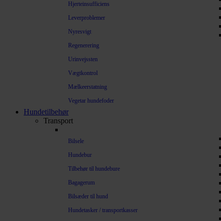
Hjerteinsufficiens
Leverproblemer
Nyresvigt
Regenerering
Urinvejssten
Vægtkontrol
Mælkeerstatning
Vegetar hundefoder
Hundetilbehør
Transport
Bilsele
Hundebur
Tilbehør til hundebure
Bagagerum
Bilsæder til hund
Hundetasker / transportkasser