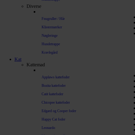
Diverse
Fnugruller / Hår
Klistermærker
Nøgleringe
Hundetrappe
Kravlegård
Kat
Kattemad
Applaws kattefoder
Bozita kattefoder
Catit kattefoder
Chicopee kattefoder
Edgard og Cooper foder
Happy Cat foder
Leonardo