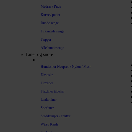
Madras / Pude
Kurve / puder
Runde senge
Firkantede senge
Tæpper
Alle hundesenge
Liner og snore
Hundesnor Neopren / Nylon / Mesh
Elastiske
Flexliner
Flexliner tilbehør
Læder liner
Sporliner
Støddæmper / splitter
Wire / Kæde