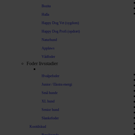
Bozita
Halla
Happy Dog Vet (sygdom)
Happy Dog Profi (opdræt)
Naturhund
Applaws
Vådfoder
Foder livsstadier
Hvalpefoder
Junior / Ekstra energi
Små hunde
XL hund
Senior hund
Slankefoder
Kosttilskud