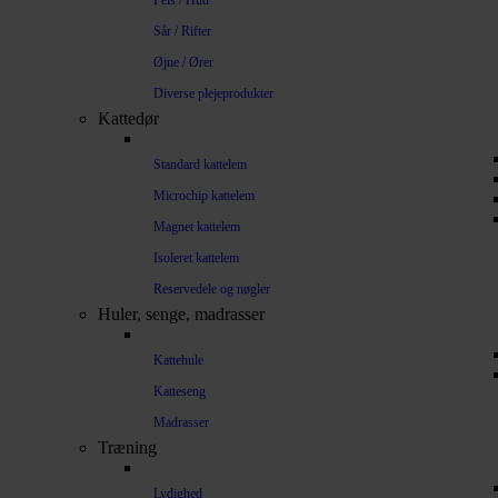
Pels / Hud
Sår / Rifter
Øjne / Ører
Diverse plejeprodukter
Kattedør
Standard kattelem
Microchip kattelem
Magnet kattelem
Isoleret kattelem
Reservedele og nøgler
Huler, senge, madrasser
Kattehule
Katteseng
Madrasser
Træning
Lydighed