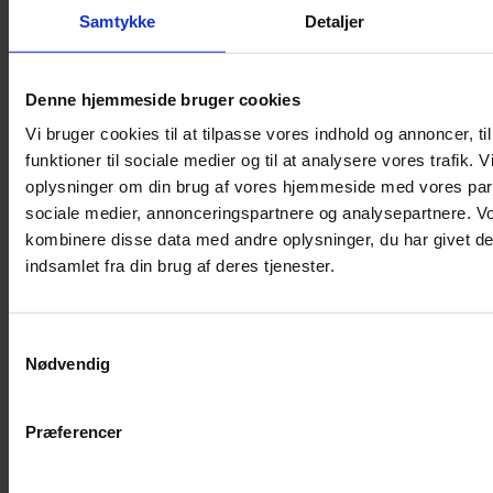
Samtykke
Detaljer
Musebur
Hamsterbur
Denne hjemmeside bruger cookies
Kaninbur
Vi bruger cookies til at tilpasse vores indhold og annoncer, til
Rottebur
funktioner til sociale medier og til at analysere vores trafik. 
Marsvinebur
oplysninger om din brug af vores hjemmeside med vores part
Løbegård
sociale medier, annonceringspartnere og analysepartnere. V
Overdækning løbegård
kombinere disse data med andre oplysninger, du har givet de
Indretning til bure
indsamlet fra din brug af deres tjenester.
Legepladser til bure
Senge til gnavere
Samtykkevalg
Stiger til bure
Nødvendig
Reservedele til bure
Clips til bure
Præferencer
Transportkasse
Strøelse og bundlag