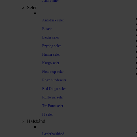
Andre liner
Seler
Anti-træk seler
Bilsele
Læder seler
Ezydog seler
Hunter seler
Kurgo seler
Non-stop seler
Rogz hundeseler
Red Dingo seler
Ruffwear seler
Tre Ponti seler
H-seler
Halsbånd
Læderhalsbånd