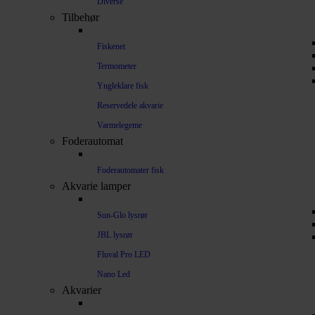
Diverse
Tilbehør
Fiskenet
Termometer
Yngleklare fisk
Reservedele akvarie
Varmelegeme
Foderautomat
Foderautomater fisk
Akvarie lamper
Sun-Glo lysrør
JBL lysrør
Fluval Pro LED
Nano Led
Akvarier