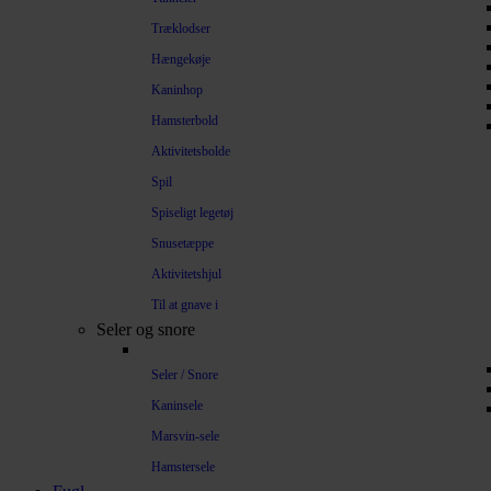
Træklodser
Hængekøje
Kaninhop
Hamsterbold
Aktivitetsbolde
Spil
Spiseligt legetøj
Snusetæppe
Aktivitetshjul
Til at gnave i
Seler og snore
Seler / Snore
Kaninsele
Marsvin-sele
Hamstersele