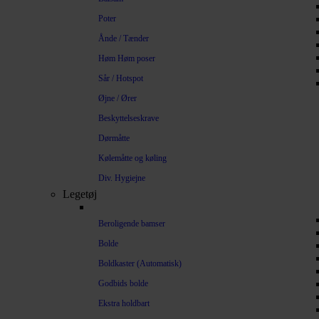
Poter
Ånde / Tænder
Høm Høm poser
Sår / Hotspot
Øjne / Ører
Beskyttelseskrave
Dørmåtte
Kølemåtte og køling
Div. Hygiejne
Legetøj
Beroligende bamser
Bolde
Boldkaster (Automatisk)
Godbids bolde
Ekstra holdbart