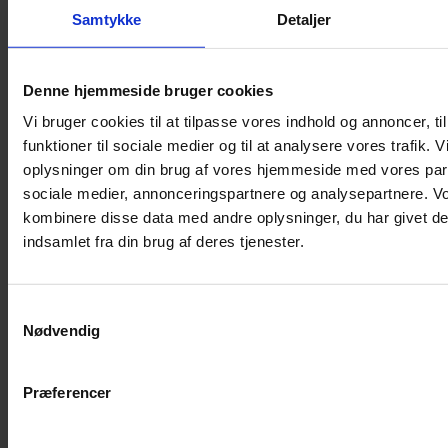
Kaninbur
Samtykke
Detaljer
Rottebur
Marsvinebur
Denne hjemmeside bruger cookies
Løbegård
Vi bruger cookies til at tilpasse vores indhold og annoncer, til
Overdækning løbegård
funktioner til sociale medier og til at analysere vores trafik. 
Indretning til bure
oplysninger om din brug af vores hjemmeside med vores part
Legepladser til bure
sociale medier, annonceringspartnere og analysepartnere. V
Senge til gnavere
kombinere disse data med andre oplysninger, du har givet de
Stiger til bure
indsamlet fra din brug af deres tjenester.
Reservedele til bure
Clips til bure
Samtykkevalg
Transportkasse
Nødvendig
Strøelse og bundlag
Bundlag / Strøelse
Præferencer
Papirstrøelse
Hamp