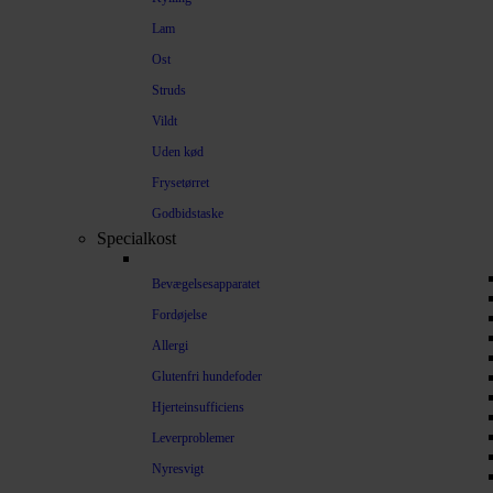
Lam
Ost
Struds
Vildt
Uden kød
Frysetørret
Godbidstaske
Specialkost
Bevægelsesapparatet
Fordøjelse
Allergi
Glutenfri hundefoder
Hjerteinsufficiens
Leverproblemer
Nyresvigt