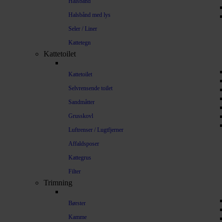
Halsbånd
Halsbånd med lys
Seler / Liner
Kattetegn
Kattetoilet
Kattetoilet
Selvrensende toilet
Sandmåtter
Grusskovl
Luftrenser / Lugtfjerner
Affaldsposer
Kattegrus
Filter
Trimning
Børster
Kamme