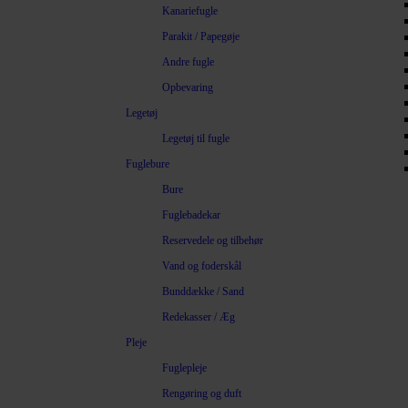
Kanariefugle
Parakit / Papegøje
Andre fugle
Opbevaring
Legetøj
Legetøj til fugle
Fuglebure
Bure
Fuglebadekar
Reservedele og tilbehør
Vand og foderskål
Bunddække / Sand
Redekasser / Æg
Pleje
Fuglepleje
Rengøring og duft