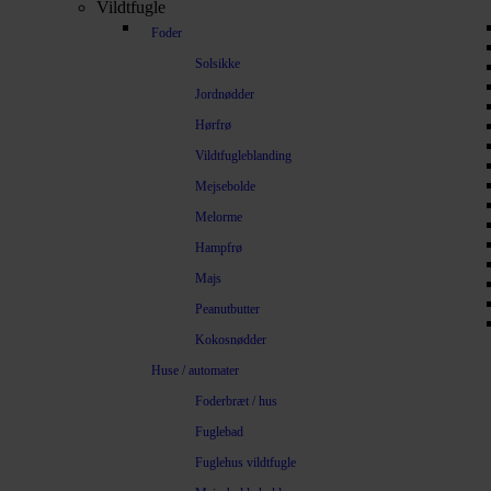
Vildtfugle
Foder
Solsikke
Jordnødder
Hørfrø
Vildtfugleblanding
Mejsebolde
Melorme
Hampfrø
Majs
Peanutbutter
Kokosnødder
Huse / automater
Foderbræt / hus
Fuglebad
Fuglehus vildtfugle