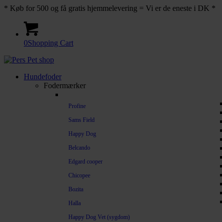
* Køb for 500 og få gratis hjemmelevering = Vi er de eneste i DK *
0
Shopping Cart
Hundefoder
Fodermærker
Profine
Sams Field
Happy Dog
Belcando
Edgard cooper
Chicopee
Bozita
Halla
Happy Dog Vet (sygdom)