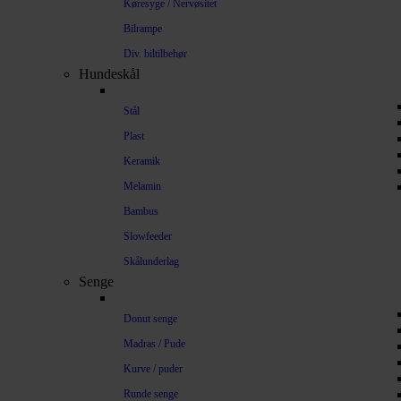
Køresyge / Nervøsitet
Bilrampe
Div. biltilbehør
Hundeskål
Stål
Plast
Keramik
Melamin
Bambus
Slowfeeder
Skålunderlag
Senge
Donut senge
Madras / Pude
Kurve / puder
Runde senge