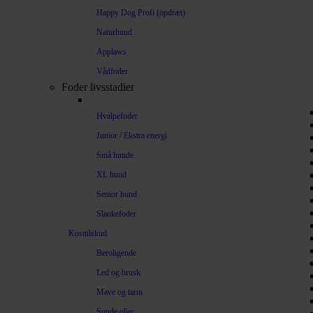
Happy Dog Profi (opdræt)
Naturhund
Applaws
Vådfoder
Foder livsstadier
Hvalpefoder
Junior / Ekstra energi
Små hunde
XL hund
Senior hund
Slankefoder
Kosttilskud
Beroligende
Led og brusk
Mave og tarm
Sunde olier