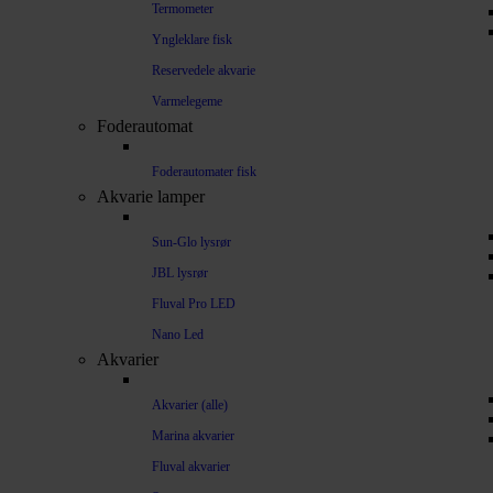
Termometer
Yngleklare fisk
Reservedele akvarie
Varmelegeme
Foderautomat
Foderautomater fisk
Akvarie lamper
Sun-Glo lysrør
JBL lysrør
Fluval Pro LED
Nano Led
Akvarier
Akvarier (alle)
Marina akvarier
Fluval akvarier