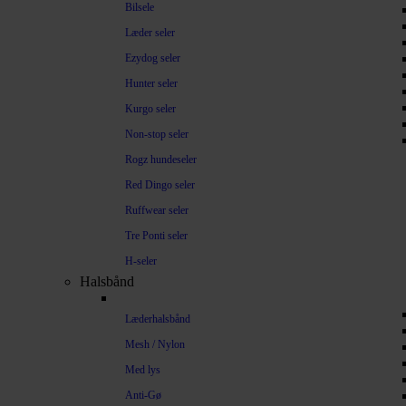
Bilsele
Læder seler
Ezydog seler
Hunter seler
Kurgo seler
Non-stop seler
Rogz hundeseler
Red Dingo seler
Ruffwear seler
Tre Ponti seler
H-seler
Halsbånd
Læderhalsbånd
Mesh / Nylon
Med lys
Anti-Gø