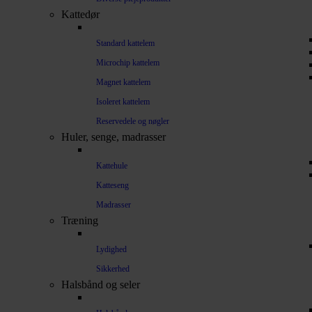
Kattedør
Standard kattelem
Microchip kattelem
Magnet kattelem
Isoleret kattelem
Reservedele og nøgler
Huler, senge, madrasser
Kattehule
Katteseng
Madrasser
Træning
Lydighed
Sikkerhed
Halsbånd og seler