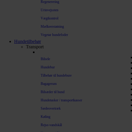
Regenerering
Urinvejssten
Vægtkontrol
Mælkeerstatning
Vegetar hundefoder
Hundetilbehør
Transport
Bilsele
Hundebur
Tilbehør til hundebure
Bagagerum
Bilsæder til hund
Hundetasker / transportkasser
Sædeovertræk
Køling
Rejse-vandskål