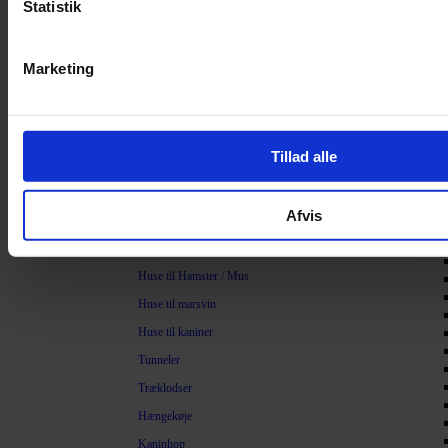
Statistik
Savsmuld
Bark
Marketing
Bommuld
Spelt
Træpiller
Tillad alle
Vat
Sand
Legetøj
Afvis
Legetøj til Gnavere
Huse til Hamster / Mus
Huse til marsvin
Huse til kaniner
Tunneler
Træklodser
Hængekøje
Kaninhop