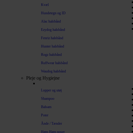
Kvæl
Hundetegn og ID
Alac halsbånd
Ezydog halsbånd
Fenriz halsbånd
Hunter halsbånd
Rogz halsbånd
Ruffwear halsbånd
Waudog halsbånd
Pleje og Hygiejne
Lopper og utøj
Shampoo
Balsam
Poter
Ånde / Tænder
Høm Høm poser