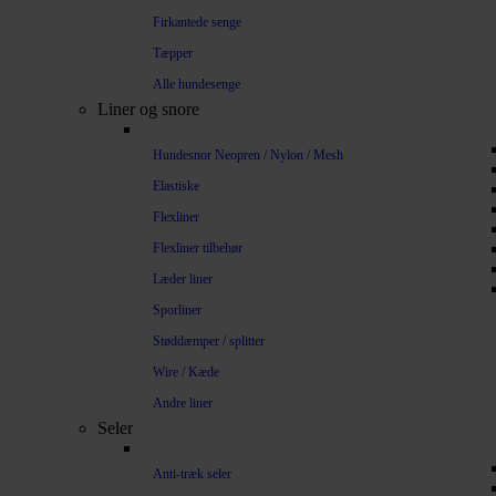
Firkantede senge
Tæpper
Alle hundesenge
Liner og snore
Hundesnor Neopren / Nylon / Mesh
Elastiske
Flexliner
Flexliner tilbehør
Læder liner
Sporliner
Støddæmper / splitter
Wire / Kæde
Andre liner
Seler
Anti-træk seler