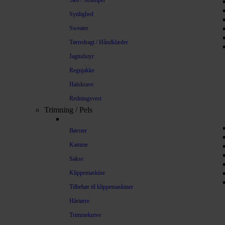
Sko / Strømper
Synlighed
Sweater
Tørredragt / Håndklæder
Jagtudstyr
Regnjakke
Halskrave
Redningsvest
Trimning / Pels
Børster
Kamme
Sakse
Klippemaskine
Tilbehør til klippemaskiner
Hårtørre
Trimmeknive