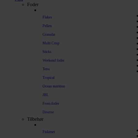
Foder
Flakes
Pellets
Granulat
Multi Crisp
Sticks
Weekend foder
Tetra
Tropical
Ocean nutrition
JBL
Frost-foder
Diverse
Tilbehør
Fiskenet