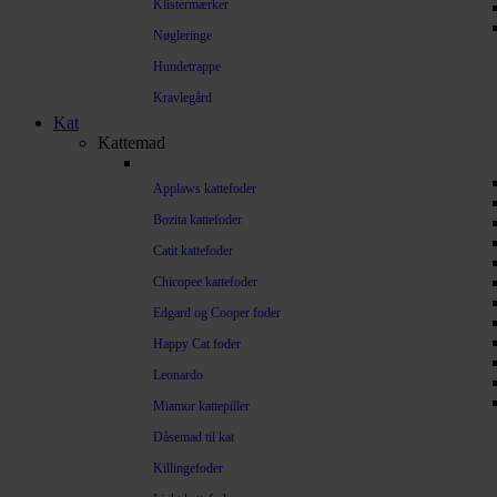
Klistermærker
Nøgleringe
Hundetrappe
Kravlegård
Kat
Kattemad
Applaws kattefoder
Bozita kattefoder
Catit kattefoder
Chicopee kattefoder
Edgard og Cooper foder
Happy Cat foder
Leonardo
Miamor kattepiller
Dåsemad til kat
Killingefoder