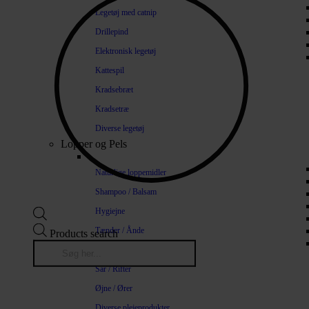
Legetøj med catnip
Drillepind
Elektronisk legetøj
Kattespil
Kradsebræt
Kradsetræ
Diverse legetøj
Lopper og Pels
Naturlige loppemidler
Shampoo / Balsam
Hygiejne
Tænder / Ånde
Products search
Pels / Hud
Sår / Rifter
Øjne / Ører
Diverse plejeprodukter