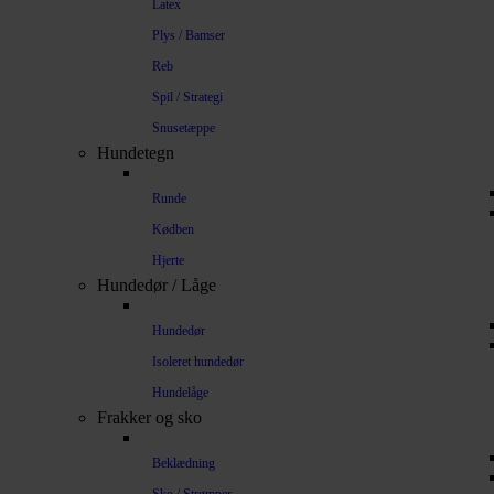
Latex
Plys / Bamser
Reb
Spil / Strategi
Snusetæppe
Hundetegn
Runde
Kødben
Hjerte
Hundedør / Låge
Hundedør
Isoleret hundedør
Hundelåge
Frakker og sko
Beklædning