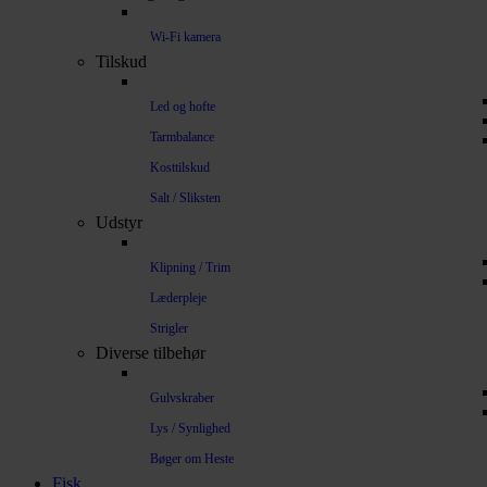
Wi-Fi kamera
Tilskud
Led og hofte
Tarmbalance
Kosttilskud
Salt / Sliksten
Udstyr
Klipning / Trim
Læderpleje
Strigler
Diverse tilbehør
Gulvskraber
Lys / Synlighed
Bøger om Heste
Fisk