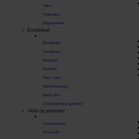
Sakse
Neglesakse
Klippemaskine
Kosttilskud
Beroligende
Energiboost
Kattegræs
Kattemalt
Mave / tarm
Mælkeerstatning
Sunde olier
Understøtning af gamle led
Skåle og automater
Foderautomater
Slowfeeder