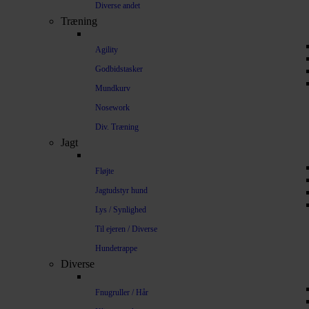
Diverse andet
Træning
Agility
Godbidstasker
Mundkurv
Nosework
Div. Træning
Jagt
Fløjte
Jagtudstyr hund
Lys / Synlighed
Til ejeren / Diverse
Hundetrappe
Diverse
Fnugruller / Hår