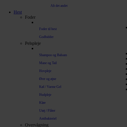
Alt det andet
Hest
Foder
Foder til hest
Godbidder
Pelspleje
Shampoo og Balsam
Mane og Tail
Hovpleje
Ører og øjne
Køl / Varme Gel
Hudpleje
Kløe
Utøj / Flåter
Antibakteriel
Overvågning