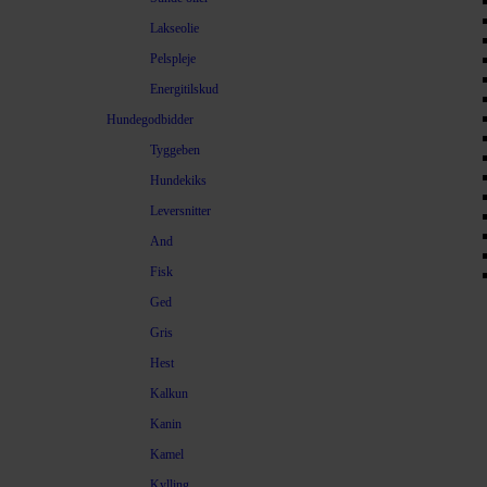
Lakseolie
Pelspleje
Energitilskud
Hundegodbidder
Tyggeben
Hundekiks
Leversnitter
And
Fisk
Ged
Gris
Hest
Kalkun
Kanin
Kamel
Kylling