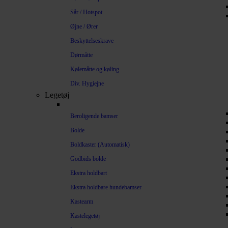
Sår / Hotspot
Øjne / Ører
Beskyttelseskrave
Dørmåtte
Kølemåtte og køling
Div. Hygiejne
Legetøj
Beroligende bamser
Bolde
Boldkaster (Automatisk)
Godbids bolde
Ekstra holdbart
Ekstra holdbare hundebamser
Kastearm
Kastelegetøj