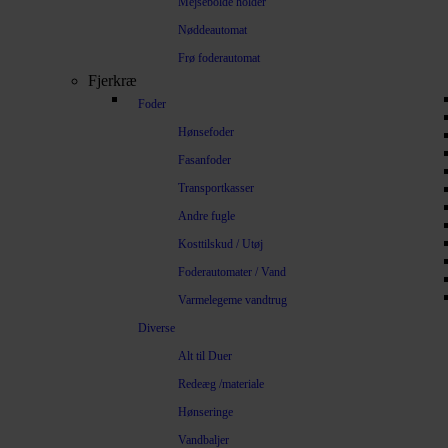
Mejsebolde holder
Nøddeautomat
Frø foderautomat
Fjerkræ
Foder
Hønsefoder
Fasanfoder
Transportkasser
Andre fugle
Kosttilskud / Utøj
Foderautomater / Vand
Varmelegeme vandtrug
Diverse
Alt til Duer
Redeæg /materiale
Hønseringe
Vandbaljer