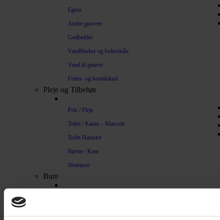
Egern
Andre gnavere
Godbidder
Vandflasker og foderskåle
Vand til gnaver
Foder- og kosttilskud
Pleje og Tilbehør
Pels / Pleje
Toilet / Kanin – Marsvin
Toilet Hamster
Børste / Kam
Shampoo
Bure
Musebur
Hamsterbur