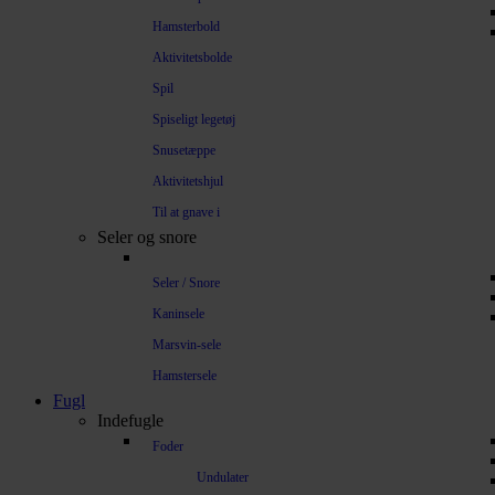
Hamsterbold
Aktivitetsbolde
Spil
Spiseligt legetøj
Snusetæppe
Aktivitetshjul
Til at gnave i
Seler og snore
Seler / Snore
Kaninsele
Marsvin-sele
Hamstersele
Fugl
Indefugle
Foder
Undulater