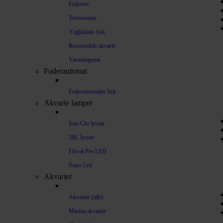
Fiskenet
Termometer
Yngleklare fisk
Reservedele akvarie
Varmelegeme
Foderautomat
Foderautomater fisk
Akvarie lamper
Sun-Glo lysrør
JBL lysrør
Fluval Pro LED
Nano Led
Akvarier
Akvarier (alle)
Marina akvarier