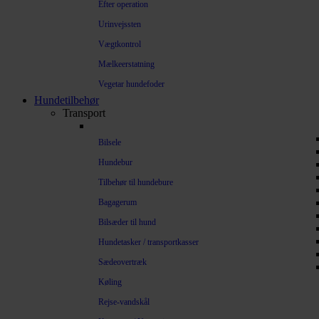
Efter operation
Urinvejssten
Vægtkontrol
Mælkeerstatning
Vegetar hundefoder
Hundetilbehør
Transport
Bilsele
Hundebur
Tilbehør til hundebure
Bagagerum
Bilsæder til hund
Hundetasker / transportkasser
Sædeovertræk
Køling
Rejse-vandskål