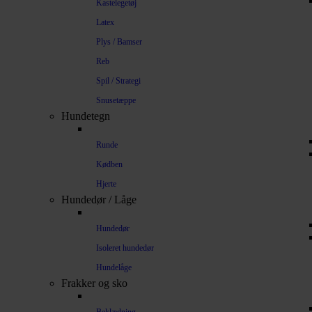
Kastelegetøj
Latex
Plys / Bamser
Reb
Spil / Strategi
Snusetæppe
Hundetegn
Runde
Kødben
Hjerte
Hundedør / Låge
Hundedør
Isoleret hundedør
Hundelåge
Frakker og sko