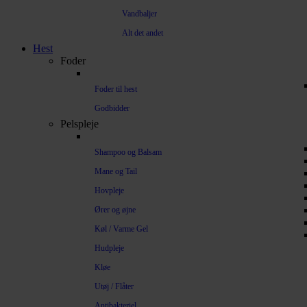
Vandbaljer
Alt det andet
Hest
Foder
Foder til hest
Godbidder
Pelspleje
Shampoo og Balsam
Mane og Tail
Hovpleje
Ører og øjne
Køl / Varme Gel
Hudpleje
Kløe
Utøj / Flåter
Antibakteriel