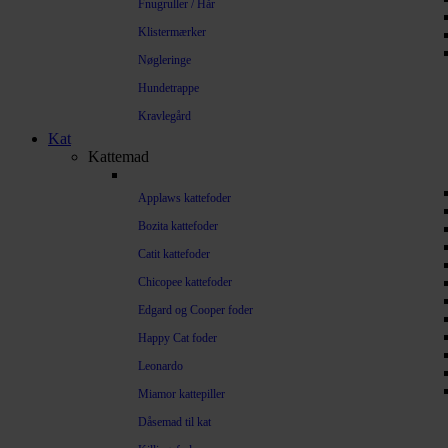
Fnugruller / Hår
Klistermærker
Nøgleringe
Hundetrappe
Kravlegård
Kat
Kattemad
Applaws kattefoder
Bozita kattefoder
Catit kattefoder
Chicopee kattefoder
Edgard og Cooper foder
Happy Cat foder
Leonardo
Miamor kattepiller
Dåsemad til kat