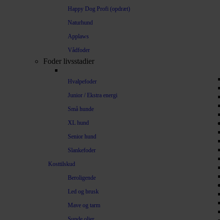
Happy Dog Profi (opdræt)
Naturhund
Applaws
Vådfoder
Foder livsstadier
Hvalpefoder
Junior / Ekstra energi
Små hunde
XL hund
Senior hund
Slankefoder
Kosttilskud
Beroligende
Led og brusk
Mave og tarm
Sunde olier