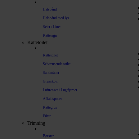
Halsbånd
Halsbånd med lys
Seler / Liner
Kattetegn
Kattetoilet
Kattetoilet
Selvrensende toilet
Sandmåtter
Grusskovl
Luftrenser / Lugtfjerner
Affaldsposer
Kattegrus
Filter
Trimning
Børster