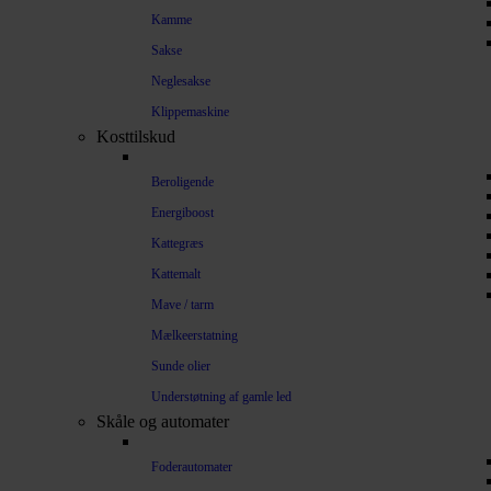
Kamme
Sakse
Neglesakse
Klippemaskine
Kosttilskud
Beroligende
Energiboost
Kattegræs
Kattemalt
Mave / tarm
Mælkeerstatning
Sunde olier
Understøtning af gamle led
Skåle og automater
Foderautomater