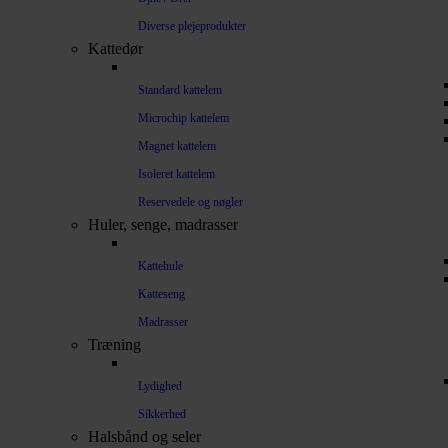
Diverse plejeprodukter
Kattedør
Standard kattelem
Microchip kattelem
Magnet kattelem
Isoleret kattelem
Reservedele og nøgler
Huler, senge, madrasser
Kattehule
Katteseng
Madrasser
Træning
Lydighed
Sikkerhed
Halsbånd og seler