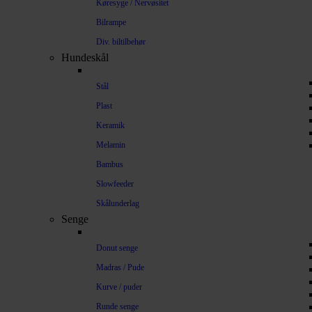
Køresyge / Nervøsitet
Bilrampe
Div. biltilbehør
Hundeskål
Stål
Plast
Keramik
Melamin
Bambus
Slowfeeder
Skålunderlag
Senge
Donut senge
Madras / Pude
Kurve / puder
Runde senge