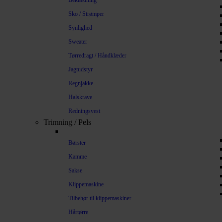
Beklædning
Sko / Strømper
Synlighed
Sweater
Tørredragt / Håndklæder
Jagtudstyr
Regnjakke
Halskrave
Redningsvest
Trimning / Pels
Børster
Kamme
Sakse
Klippemaskine
Tilbehør til klippemaskiner
Hårtørre