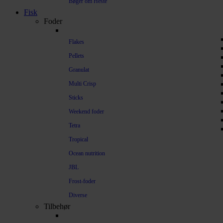
Bøger om Heste
Fisk
Foder
Flakes
Pellets
Granulat
Multi Crisp
Sticks
Weekend foder
Tetra
Tropical
Ocean nutrition
JBL
Frost-foder
Diverse
Tilbehør