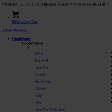
* Køb for 500 og få gratis hjemmelevering = Vi er de eneste i DK *
0
Shopping Cart
Hundefoder
Fodermærker
Profine
Sams Field
Happy Dog
Belcando
Edgard cooper
Chicopee
Bozita
Halla
Happy Dog Vet (sygdom)