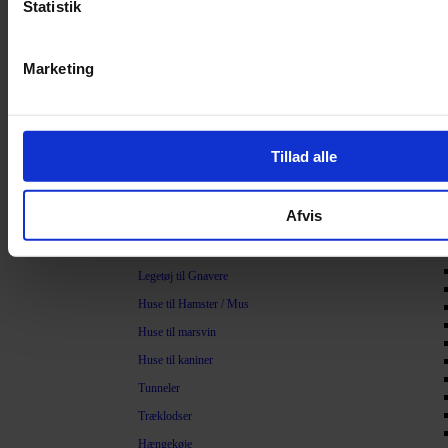
Statistik
Hamp
Savsmuld
Marketing
Bark
Bommuld
Spelt
Tillad alle
Træpiller
Vat
Sand
Afvis
Legetøj
Legetøj til Gnavere
Huse til Hamster / Mus
Huse til marsvin
Huse til kaniner
Tunneler
Træklodser
Hængekøje