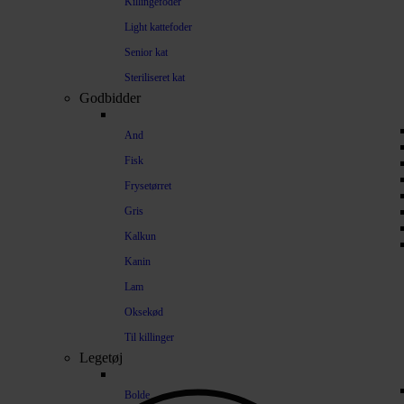
Killingefoder
Light kattefoder
Senior kat
Steriliseret kat
Godbidder
And
Fisk
Frysetørret
Gris
Kalkun
Kanin
Lam
Oksekød
Til killinger
Legetøj
Bolde