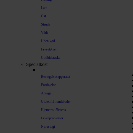
Lam
Ost
Struds
Vildt
Uden kød
Frysetørret
Godbidstaske
Specialkost
Bevægelsesapparatet
Fordøjelse
Allergi
Glutenfri hundefoder
Hjerteinsufficiens
Leverproblemer
Nyresvigt