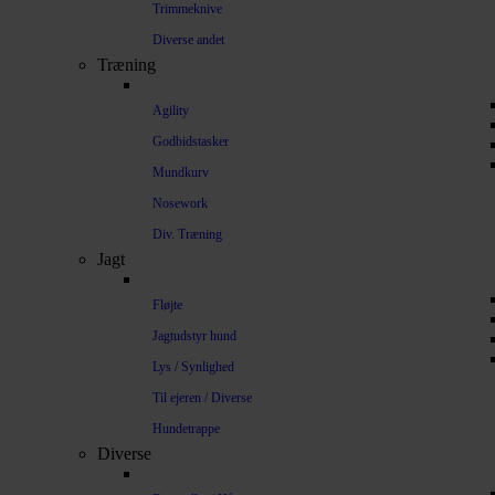
Trimmeknive
Diverse andet
Træning
Agility
Godbidstasker
Mundkurv
Nosework
Div. Træning
Jagt
Fløjte
Jagtudstyr hund
Lys / Synlighed
Til ejeren / Diverse
Hundetrappe
Diverse