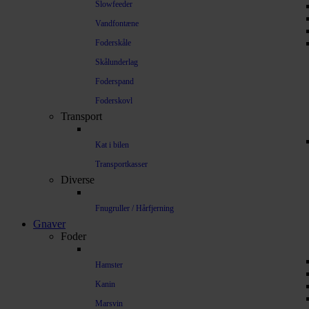
Slowfeeder
Vandfontæne
Foderskåle
Skålunderlag
Foderspand
Foderskovl
Transport
Kat i bilen
Transportkasser
Diverse
Fnugruller / Hårfjerning
Gnaver
Foder
Hamster
Kanin
Marsvin