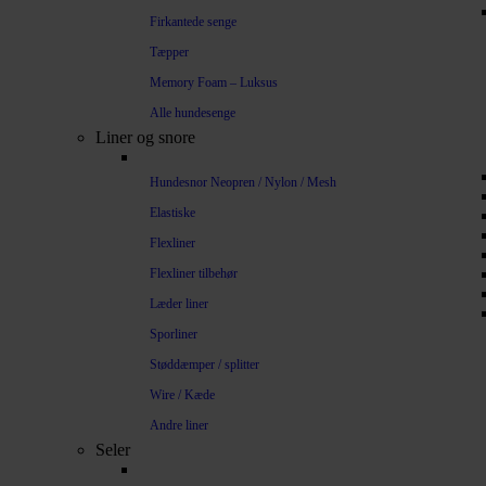
Firkantede senge
Tæpper
Memory Foam – Luksus
Alle hundesenge
Liner og snore
Hundesnor Neopren / Nylon / Mesh
Elastiske
Flexliner
Flexliner tilbehør
Læder liner
Sporliner
Støddæmper / splitter
Wire / Kæde
Andre liner
Seler