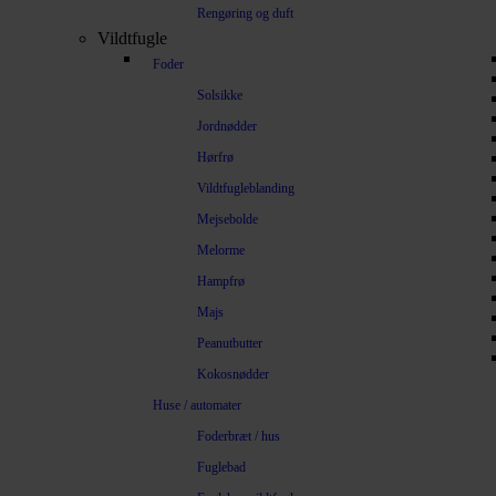
Rengøring og duft
Vildtfugle
Foder
Solsikke
Jordnødder
Hørfrø
Vildtfugleblanding
Mejsebolde
Melorme
Hampfrø
Majs
Peanutbutter
Kokosnødder
Huse / automater
Foderbræt / hus
Fuglebad