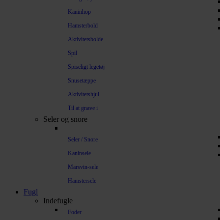
Kaninhop
Hamsterbold
Aktivitetsbolde
Spil
Spiseligt legetøj
Snusetæppe
Aktivitetshjul
Til at gnave i
Seler og snore
Seler / Snore
Kaninsele
Marsvin-sele
Hamstersele
Fugl
Indefugle
Foder