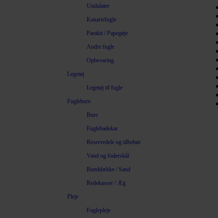
Undulater
Kanariefugle
Parakit / Papegøje
Andre fugle
Opbevaring
Legetøj
Legetøj til fugle
Fuglebure
Bure
Fuglebadekar
Reservedele og tilbehør
Vand og foderskål
Bunddække / Sand
Redekasser / Æg
Pleje
Fuglepleje