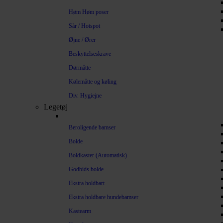
Høm Høm poser
Sår / Hotspot
Øjne / Ører
Beskyttelseskrave
Dørmåtte
Kølemåtte og køling
Div. Hygiejne
Legetøj
Beroligende bamser
Bolde
Boldkaster (Automatisk)
Godbids bolde
Ekstra holdbart
Ekstra holdbare hundebamser
Kastearm