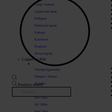
Catnip / Katteurt
Legetøj med catnip
Drillepind
Elektronisk legetøj
Kattespil
Kradsebræt
Kradsetræ
Diverse legetøj
Lopper og Pels
Naturlige loppemidler
Shampoo / Balsam
Hygiejne
Products search
Tænder / Ånde
Pels / Hud
Sår / Rifter
Øjne / Ører