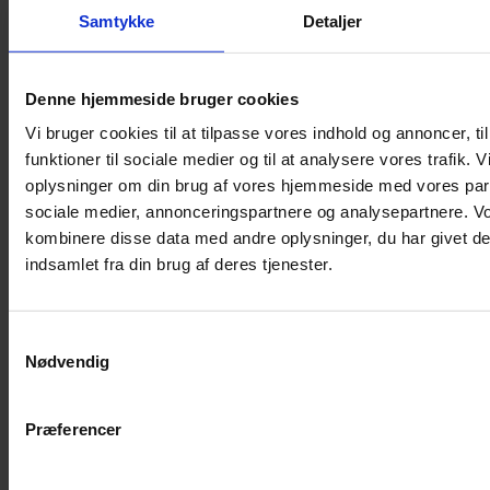
Hamsterbur
Samtykke
Detaljer
Kaninbur
Rottebur
Denne hjemmeside bruger cookies
Marsvinebur
Vi bruger cookies til at tilpasse vores indhold og annoncer, til
Løbegård
funktioner til sociale medier og til at analysere vores trafik. 
Overdækning løbegård
oplysninger om din brug af vores hjemmeside med vores part
Indretning til bure
sociale medier, annonceringspartnere og analysepartnere. V
Legepladser til bure
kombinere disse data med andre oplysninger, du har givet de
Senge til gnavere
indsamlet fra din brug af deres tjenester.
Stiger til bure
Reservedele til bure
Samtykkevalg
Clips til bure
Nødvendig
Transportkasse
Strøelse og bundlag
Præferencer
Bundlag / Strøelse
Papirstrøelse