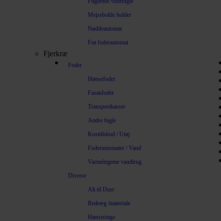
Fuglehus vildtfugle
Mejsebolde holder
Nøddeautomat
Frø foderautomat
Fjerkræ
Foder
Hønsefoder
Fasanfoder
Transportkasser
Andre fugle
Kosttilskud / Utøj
Foderautomater / Vand
Varmelegeme vandtrug
Diverse
Alt til Duer
Redeæg /materiale
Hønseringe