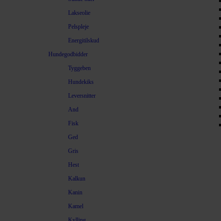
Lakseolie
Pelspleje
Energitilskud
Hundegodbidder
Tyggeben
Hundekiks
Leversnitter
And
Fisk
Ged
Gris
Hest
Kalkun
Kanin
Kamel
Kylling