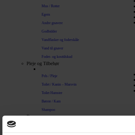
Mus / Rotter
Egern
Andre gnavere
Godbidder
Vandflasker og foderskåle
Vand til gnaver
Foder- og kosttilskud
Pleje og Tilbehør
Pels / Pleje
Toilet / Kanin – Marsvin
Toilet Hamster
Børste / Kam
Shampoo
Bure
Musebur