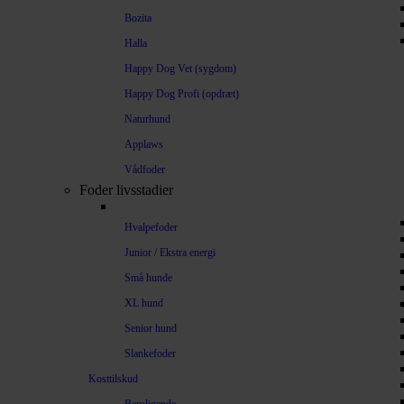
Bozita
Halla
Happy Dog Vet (sygdom)
Happy Dog Profi (opdræt)
Naturhund
Applaws
Vådfoder
Foder livsstadier
Hvalpefoder
Junior / Ekstra energi
Små hunde
XL hund
Senior hund
Slankefoder
Kosttilskud