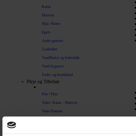
Kanin
Marsvin
Mus / Rotter
Egern
Andre gnavere
Godbidder
Vandflasker og foderskåle
Vand til gnaver
Foder- og kosttilskud
Pleje og Tilbehør
Pels / Pleje
Toilet / Kanin – Marsvin
Toilet Hamster
Børste / Kam
Shampoo
Bure