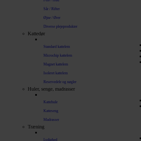
Pels / Hud
Sår / Rifter
Øjne / Ører
Diverse plejeprodukter
Kattedør
Standard kattelem
Microchip kattelem
Magnet kattelem
Isoleret kattelem
Reservedele og nøgler
Huler, senge, madrasser
Kattehule
Katteseng
Madrasser
Træning
Lydighed