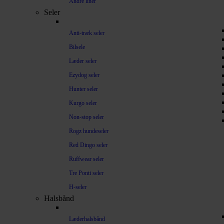
Andre liner
Seler
Anti-træk seler
Bilsele
Læder seler
Ezydog seler
Hunter seler
Kurgo seler
Non-stop seler
Rogz hundeseler
Red Dingo seler
Ruffwear seler
Tre Ponti seler
H-seler
Halsbånd
Læderhalsbånd