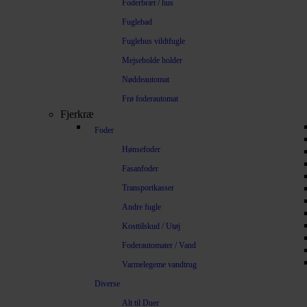
Foderbræt / hus
Fuglebad
Fuglehus vildtfugle
Mejsebolde holder
Nøddeautomat
Frø foderautomat
Fjerkræ
Foder
Hønsefoder
Fasanfoder
Transportkasser
Andre fugle
Kosttilskud / Utøj
Foderautomater / Vand
Varmelegeme vandtrug
Diverse
Alt til Duer