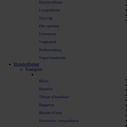
Hjerteinsufficiens
Leverproblemer
Nyresvigt
Efter operation
Urinvejssten
Vægtkontrol
Mælkeerstatning
Vegetar hundefoder
Hundetilbehør
Transport
Bilsele
Hundebur
Tilbehør til hundebure
Bagagerum
Bilsæder til hund
Hundetasker / transportkasser