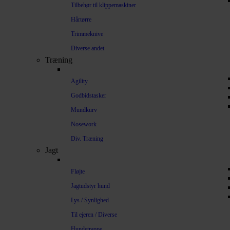
Tilbehør til klippemaskiner
Hårtørre
Trimmeknive
Diverse andet
Træning
Agility
Godbidstasker
Mundkurv
Nosework
Div. Træning
Jagt
Fløjte
Jagtudstyr hund
Lys / Synlighed
Til ejeren / Diverse
Hundetrappe