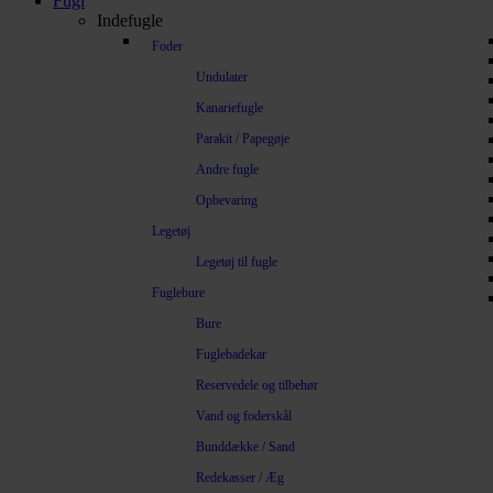
Fugl
Indefugle
Foder
Undulater
Kanariefugle
Parakit / Papegøje
Andre fugle
Opbevaring
Legetøj
Legetøj til fugle
Fuglebure
Bure
Fuglebadekar
Reservedele og tilbehør
Vand og foderskål
Bunddække / Sand
Redekasser / Æg