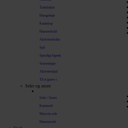
Træklodser
Hængekøje
Kaninhop
Hamsterbold
Aktivitetsbolde
Spil
Spiseligt legetøj
Snusetæppe
Aktivitetshjul
Til at gnave i
Seler og snore
Seler / Snore
Kaninsele
Marsvin-sele
Hamstersele