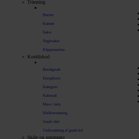
Trimning
Børster
Kamme
Sakse
Neglesakse
Klippemaskine
Kosttilskud
Beroligende
Energiboost
Kattegræs
Kattemalt
Mave / tarm
Mælkeerstatning
Sunde olier
Understøtning af gamle led
Skåle og automater