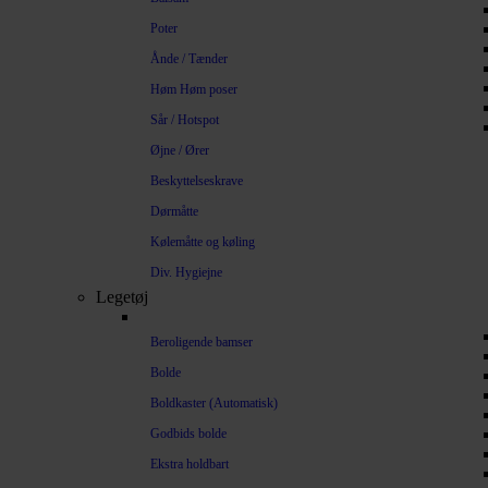
Poter
Ånde / Tænder
Høm Høm poser
Sår / Hotspot
Øjne / Ører
Beskyttelseskrave
Dørmåtte
Kølemåtte og køling
Div. Hygiejne
Legetøj
Beroligende bamser
Bolde
Boldkaster (Automatisk)
Godbids bolde
Ekstra holdbart