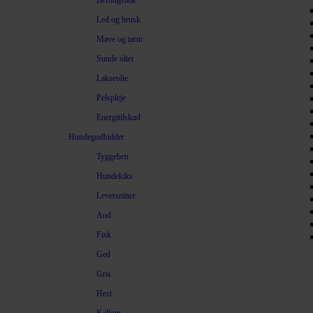
Beroligende
Led og brusk
Mave og tarm
Sunde olier
Lakseolie
Pelspleje
Energitilskud
Hundegodbidder
Tyggeben
Hundekiks
Leversnitter
And
Fisk
Ged
Gris
Hest