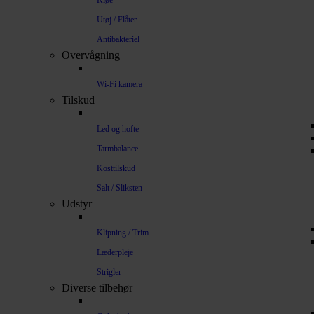
Kløe
Utøj / Flåter
Antibakteriel
Overvågning
Wi-Fi kamera
Tilskud
Led og hofte
Tarmbalance
Kosttilskud
Salt / Sliksten
Udstyr
Klipning / Trim
Læderpleje
Strigler
Diverse tilbehør