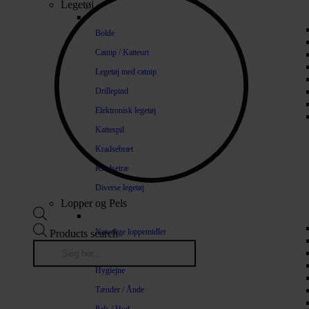
Legetøj
Bolde
Catnip / Katteurt
Legetøj med catnip
Drillepind
Elektronisk legetøj
Kattespil
Kradsebræt
Kradsetræ
Diverse legetøj
Lopper og Pels
Naturlige loppemidler
Products search
Shampoo / Balsam
Hygiejne
Tænder / Ånde