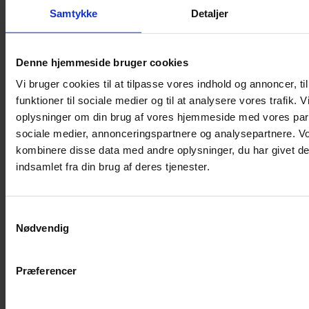
Samtykke
Detaljer
Musebur
Hamsterbur
Denne hjemmeside bruger cookies
Kaninbur
Vi bruger cookies til at tilpasse vores indhold og annoncer, til
Rottebur
funktioner til sociale medier og til at analysere vores trafik. 
Marsvinebur
oplysninger om din brug af vores hjemmeside med vores part
Løbegård
sociale medier, annonceringspartnere og analysepartnere. V
Overdækning løbegård
kombinere disse data med andre oplysninger, du har givet de
Indretning til bure
indsamlet fra din brug af deres tjenester.
Legepladser til bure
Senge til gnavere
Samtykkevalg
Stiger til bure
Nødvendig
Reservedele til bure
Clips til bure
Præferencer
Transportkasse
Strøelse og bundlag