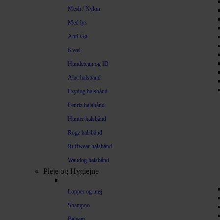
Mesh / Nylon
Med lys
Anti-Gø
Kvæl
Hundetegn og ID
Alac halsbånd
Ezydog halsbånd
Fenriz halsbånd
Hunter halsbånd
Rogz halsbånd
Ruffwear halsbånd
Waudog halsbånd
Pleje og Hygiejne
Lopper og utøj
Shampoo
Balsam