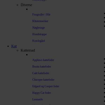
Diverse
Fnugruller / Hår
Klistermærker
Nøgleringe
Hundetrappe
Kravlegård
Kat
Kattemad
Applaws kattefoder
Bozita kattefoder
Catit kattefoder
Chicopee kattefoder
Edgard og Cooper foder
Happy Cat foder
Leonardo