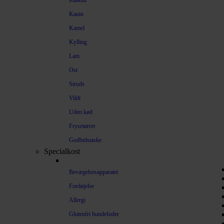
Kalkun
Kanin
Kamel
Kylling
Lam
Ost
Struds
Vildt
Uden kød
Frysetørret
Godbidstaske
Specialkost
Bevægelsesapparatet
Fordøjelse
Allergi
Glutenfri hundefoder