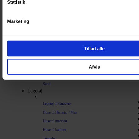
Statistik
Bundlag / Strøelse
Papirstrøelse
Marketing
Hamp
Savsmuld
Bark
Tillad alle
Bommuld
Spelt
Afvis
Træpiller
Vat
Sand
Legetøj
Legetøj til Gnavere
Huse til Hamster / Mus
Huse til marsvin
Huse til kaniner
Tunneler