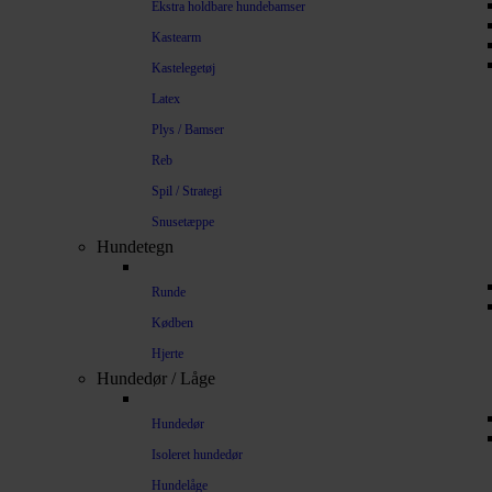
Ekstra holdbare hundebamser
Kastearm
Kastelegetøj
Latex
Plys / Bamser
Reb
Spil / Strategi
Snusetæppe
Hundetegn
Runde
Kødben
Hjerte
Hundedør / Låge
Hundedør
Isoleret hundedør
Hundelåge