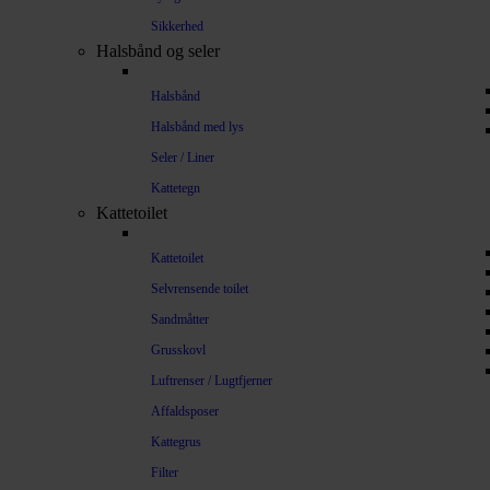
Sikkerhed
Halsbånd og seler
Halsbånd
Halsbånd med lys
Seler / Liner
Kattetegn
Kattetoilet
Kattetoilet
Selvrensende toilet
Sandmåtter
Grusskovl
Luftrenser / Lugtfjerner
Affaldsposer
Kattegrus
Filter