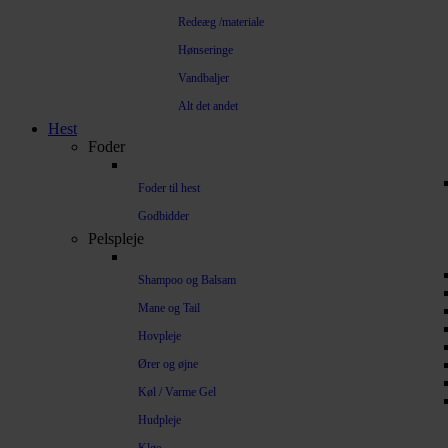
Redeæg /materiale
Hønseringe
Vandbaljer
Alt det andet
Hest
Foder
Foder til hest
Godbidder
Pelspleje
Shampoo og Balsam
Mane og Tail
Hovpleje
Ører og øjne
Køl / Varme Gel
Hudpleje