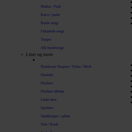
Madras / Pude
Kurve / puder
Runde senge
Firkantede senge
Tæpper
Alle hundesenge
Liner og snore
Hundesnor Neopren / Nylon / Mesh
Elastiske
Flexliner
Flexliner tilbehør
Læder liner
Sporliner
Støddæmper / splitter
Wire / Kæde