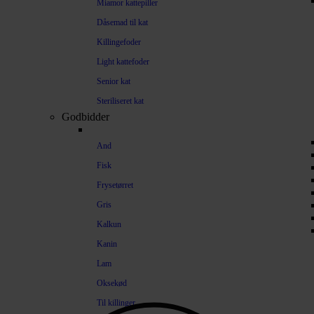
Miamor kattepiller
Dåsemad til kat
Killingefoder
Light kattefoder
Senior kat
Steriliseret kat
Godbidder
And
Fisk
Frysetørret
Gris
Kalkun
Kanin
Lam
Oksekød
Til killinger