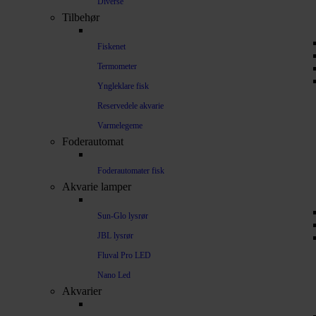
Diverse
Tilbehør
Fiskenet
Termometer
Yngleklare fisk
Reservedele akvarie
Varmelegeme
Foderautomat
Foderautomater fisk
Akvarie lamper
Sun-Glo lysrør
JBL lysrør
Fluval Pro LED
Nano Led
Akvarier