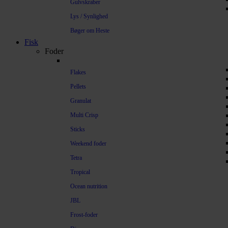
Gulvskraber
Lys / Synlighed
Bøger om Heste
Fisk
Foder
Flakes
Pellets
Granulat
Multi Crisp
Sticks
Weekend foder
Tetra
Tropical
Ocean nutrition
JBL
Frost-foder