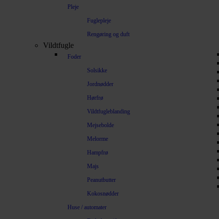
Pleje
Fuglepleje
Rengøring og duft
Vildtfugle
Foder
Solsikke
Jordnødder
Hørfrø
Vildtfugleblanding
Mejsebolde
Melorme
Hampfrø
Majs
Peanutbutter
Kokosnødder
Huse / automater