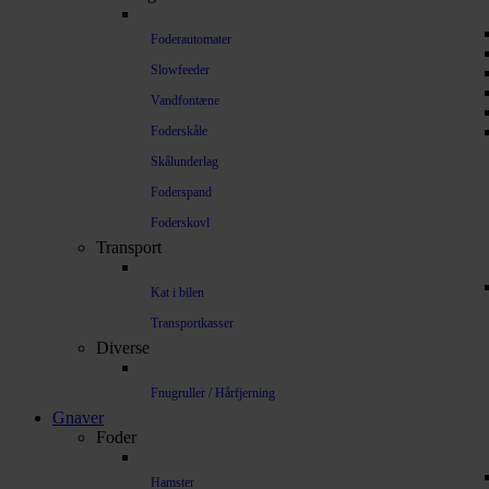
Foderautomater
Slowfeeder
Vandfontæne
Foderskåle
Skålunderlag
Foderspand
Foderskovl
Transport
Kat i bilen
Transportkasser
Diverse
Fnugruller / Hårfjerning
Gnaver
Foder
Hamster