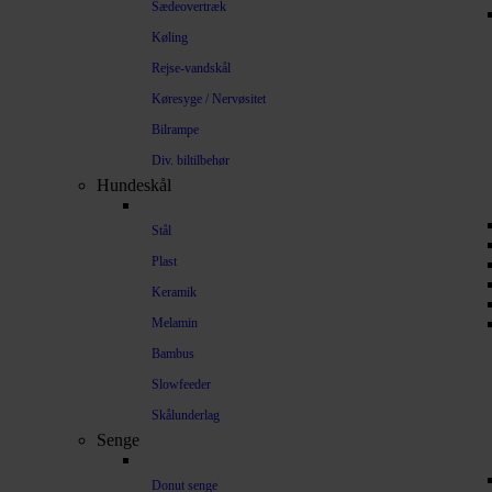
Sædeovertræk
Køling
Rejse-vandskål
Køresyge / Nervøsitet
Bilrampe
Div. biltilbehør
Hundeskål
Stål
Plast
Keramik
Melamin
Bambus
Slowfeeder
Skålunderlag
Senge
Donut senge