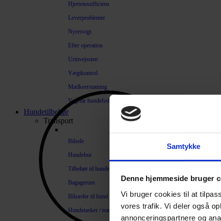
Hjerteinsufficiens
Leverproblemer
Nyresvigt
Efter operation
Urinvejssten
Vægtkontrol
Mælkeerstatning
Vegetar hundefoder
Hundetilbehør
Transport
Bilsele
Samtykke
Hundebur
Tilbehør til hundebure
Denne hjemmeside bruger c
Bagagerum
Vi bruger cookies til at tilpas
Bilsæder til hund
vores trafik. Vi deler også 
Hundetasker / transportkasser
annonceringspartnere og anal