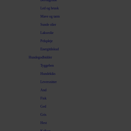
Beroligende
Led og brusk
Mave og tarm
Sunde olier
Lakseolie
Pelspleje
Energitilskud
Hundegodbidder
Tyggeben
Hundekiks
Leversnitter
And
Fisk
Ged
Gris
Hest