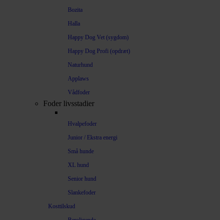
Bozita
Halla
Happy Dog Vet (sygdom)
Happy Dog Profi (opdræt)
Naturhund
Applaws
Vådfoder
Foder livsstadier
Hvalpefoder
Junior / Ekstra energi
Små hunde
XL hund
Senior hund
Slankefoder
Kosttilskud