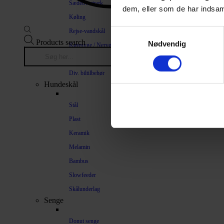
Sædeovertræk
dem, eller som de har indsaml
Køling
Rejse-vandskål
Samtykkevalg
Products search
Nødvendig
Køresyge / Nervøsitet
Bilrampe
Div. biltilbehør
Hundeskål
Stål
Plast
Keramik
Melamin
Bambus
Slowfeeder
Skålunderlag
Senge
Donut senge