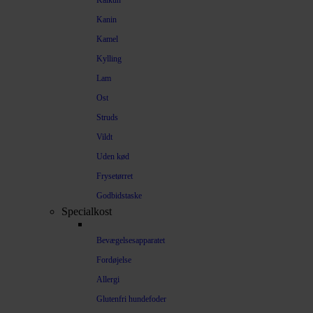
Kalkun
Kanin
Kamel
Kylling
Lam
Ost
Struds
Vildt
Uden kød
Frysetørret
Godbidstaske
Specialkost
Bevægelsesapparatet
Fordøjelse
Allergi
Glutenfri hundefoder