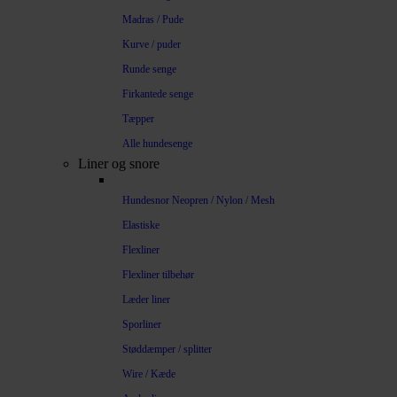
Madras / Pude
Kurve / puder
Runde senge
Firkantede senge
Tæpper
Alle hundesenge
Liner og snore
Hundesnor Neopren / Nylon / Mesh
Elastiske
Flexliner
Flexliner tilbehør
Læder liner
Sporliner
Støddæmper / splitter
Wire / Kæde