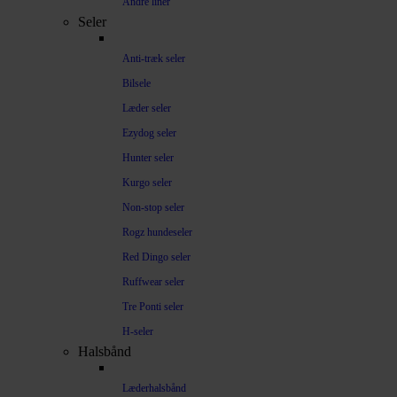
Andre liner
Seler
Anti-træk seler
Bilsele
Læder seler
Ezydog seler
Hunter seler
Kurgo seler
Non-stop seler
Rogz hundeseler
Red Dingo seler
Ruffwear seler
Tre Ponti seler
H-seler
Halsbånd
Læderhalsbånd