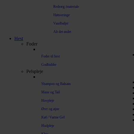
Redeæg /materiale
Hønseringe
Vandbaljer
Alt det andet
Hest
Foder
Foder til hest
Godbidder
Pelspleje
Shampoo og Balsam
Mane og Tail
Hovpleje
Ører og øjne
Køl / Varme Gel
Hudpleje