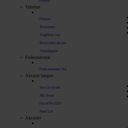
Diverse
Tilbehør
Fiskenet
Termometer
Yngleklare fisk
Reservedele akvarie
Varmelegeme
Foderautomat
Foderautomater fisk
Akvarie lamper
Sun-Glo lysrør
JBL lysrør
Fluval Pro LED
Nano Led
Akvarier