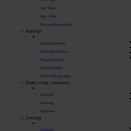
Pels / Hud
Sår / Rifter
Øjne / Ører
Diverse plejeprodukter
Kattedør
Standard kattelem
Microchip kattelem
Magnet kattelem
Isoleret kattelem
Reservedele og nøgler
Huler, senge, madrasser
Kattehule
Katteseng
Madrasser
Træning
Lydighed