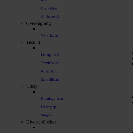
Kløe
Utøj / Flåter
Antibakteriel
Overvågning
Wi-Fi kamera
Tilskud
Led og hofte
Tarmbalance
Kosttilskud
Salt / Sliksten
Udstyr
Klipning / Trim
Læderpleje
Strigler
Diverse tilbehør