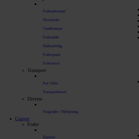
Foderautomater
Slowfeeder
Vandfontæne
Foderskåle
Skålunderlag
Foderspand
Foderskovl
Transport
Kat i bilen
Transportkasser
Diverse
Fnugruller / Hårfjerning
Gnaver
Foder
Hamster