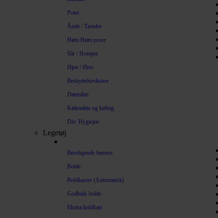
Poter
Ånde / Tænder
Høm Høm poser
Sår / Hotspot
Øjne / Ører
Beskyttelseskrave
Dørmåtte
Kølemåtte og køling
Div. Hygiejne
Legetøj
Beroligende bamser
Bolde
Boldkaster (Automatisk)
Godbids bolde
Ekstra holdbart