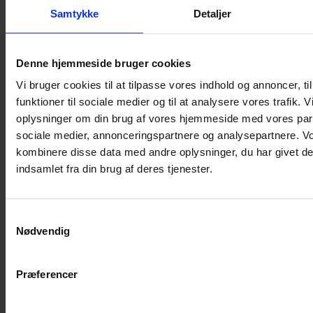
Samtykke
Detaljer
Musebur
Hamsterbur
Denne hjemmeside bruger cookies
Kaninbur
Vi bruger cookies til at tilpasse vores indhold og annoncer, til
Rottebur
funktioner til sociale medier og til at analysere vores trafik. 
Marsvinebur
oplysninger om din brug af vores hjemmeside med vores part
Løbegård
sociale medier, annonceringspartnere og analysepartnere. V
Overdækning løbegård
kombinere disse data med andre oplysninger, du har givet de
Indretning til bure
indsamlet fra din brug af deres tjenester.
Legepladser til bure
Senge til gnavere
Samtykkevalg
Stiger til bure
Nødvendig
Reservedele til bure
Clips til bure
Præferencer
Transportkasse
Strøelse og bundlag