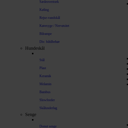
Sædeovertræk
Køling
Rejse-vandskål
Køresyge / Nervøsitet
Bilrampe
Div. biltilbehør
Hundeskål
Stål
Plast
Keramik
Melamin
Bambus
Slowfeeder
Skålunderlag
Senge
Donut senge