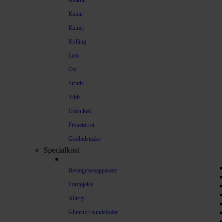
Kalkun
Kanin
Kamel
Kylling
Lam
Ost
Struds
Vildt
Uden kød
Frysetørret
Godbidstaske
Specialkost
Bevægelsesapparatet
Fordøjelse
Allergi
Glutenfri hundefoder