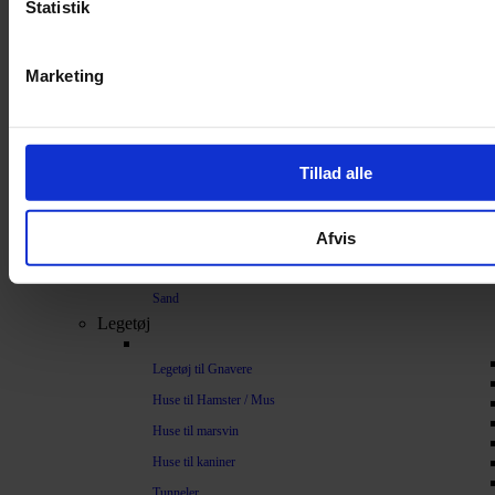
Statistik
Bundlag / Strøelse
Papirstrøelse
Marketing
Hamp
Savsmuld
Bark
Tillad alle
Bommuld
Spelt
Afvis
Træpiller
Vat
Sand
Legetøj
Legetøj til Gnavere
Huse til Hamster / Mus
Huse til marsvin
Huse til kaniner
Tunneler