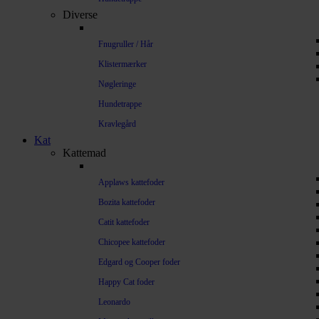
Diverse
Fnugruller / Hår
Klistermærker
Nøgleringe
Hundetrappe
Kravlegård
Kat
Kattemad
Applaws kattefoder
Bozita kattefoder
Catit kattefoder
Chicopee kattefoder
Edgard og Cooper foder
Happy Cat foder
Leonardo