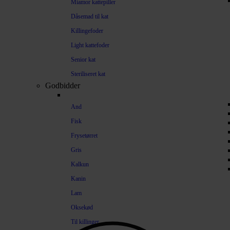
Miamor kattepiller
Dåsemad til kat
Killingefoder
Light kattefoder
Senior kat
Steriliseret kat
Godbidder
And
Fisk
Frysetørret
Gris
Kalkun
Kanin
Lam
Oksekød
Til killinger