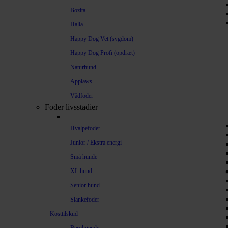
Bozita
Halla
Happy Dog Vet (sygdom)
Happy Dog Profi (opdræt)
Naturhund
Applaws
Vådfoder
Foder livsstadier
Hvalpefoder
Junior / Ekstra energi
Små hunde
XL hund
Senior hund
Slankefoder
Kosttilskud