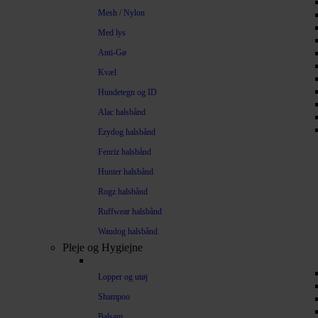
Mesh / Nylon
Med lys
Anti-Gø
Kvæl
Hundetegn og ID
Alac halsbånd
Ezydog halsbånd
Fenriz halsbånd
Hunter halsbånd
Rogz halsbånd
Ruffwear halsbånd
Waudog halsbånd
Pleje og Hygiejne
Lopper og utøj
Shampoo
Balsam