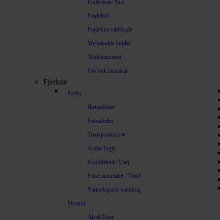
Foderbræt / hus
Fuglebad
Fuglehus vildtfugle
Mejsebolde holder
Nøddeautomat
Frø foderautomat
Fjerkræ
Foder
Hønsefoder
Fasanfoder
Transportkasser
Andre fugle
Kosttilskud / Utøj
Foderautomater / Vand
Varmelegeme vandtrug
Diverse
Alt til Duer