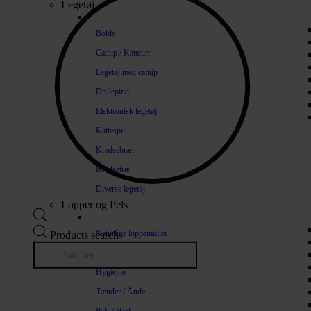
Legetøj
Bolde
Catnip / Katteurt
Legetøj med catnip
Drillepind
Elektronisk legetøj
Kattespil
Kradsebræt
Kradsetræ
Diverse legetøj
Lopper og Pels
Naturlige loppemidler
Products search
Shampoo / Balsam
Hygiejne
Tænder / Ånde