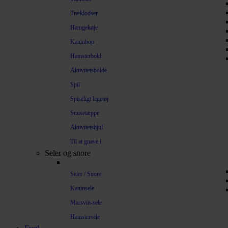
Træklodser
Hængekøje
Kaninhop
Hamsterbold
Aktivitetsbolde
Spil
Spiseligt legetøj
Snusetæppe
Aktivitetshjul
Til at gnave i
Seler og snore
Seler / Snore
Kaninsele
Marsvin-sele
Hamstersele