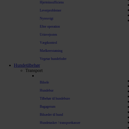
Hjerteinsufficiens
Leverproblemer
Nyresvigt
Efter operation
Urinvejssten
Vægtkontrol
Mælkeerstatning
Vegetar hundefoder
Hundetilbehør
Transport
Bilsele
Hundebur
Tilbehør til hundebure
Bagagerum
Bilsæder til hund
Hundetasker / transportkasser