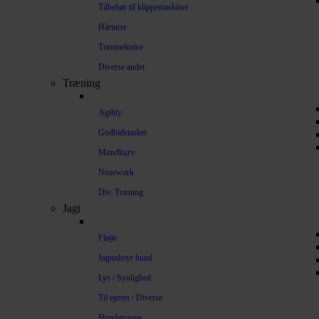
Tilbehør til klippemaskiner
Hårtørre
Trimmeknive
Diverse andet
Træning
Agility
Godbidstasker
Mundkurv
Nosework
Div. Træning
Jagt
Fløjte
Jagtudstyr hund
Lys / Synlighed
Til ejeren / Diverse
Hundetrappe