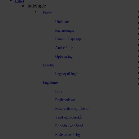
Fugl
Indefugle
Foder
Undulater
Kanariefugle
Parakit / Papegøje
Andre fugle
Opbevaring
Legetøj
Legetøj til fugle
Fuglebure
Bure
Fuglebadekar
Reservedele og tilbehør
Vand og foderskål
Bunddække / Sand
Redekasser / Æg