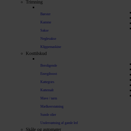
Trimning
Børster
Kamme
Sakse
Neglesakse
Klippemaskine
Kosttilskud
Beroligende
Energiboost
Kattegræs
Kattemalt
Mave / tarm
Mælkeerstatning
Sunde olier
Understøtning af gamle led
Skåle og automater