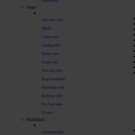
Andre liner
Seler
Anti-træk seler
Bilsele
Læder seler
Ezydog seler
Hunter seler
Kurgo seler
Non-stop seler
Rogz hundeseler
Red Dingo seler
Ruffwear seler
Tre Ponti seler
H-seler
Halsbånd
Læderhalsbånd