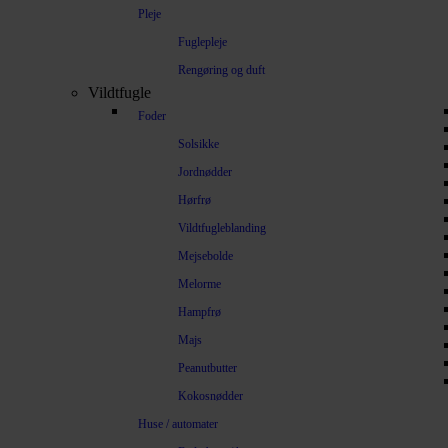
Pleje
Fuglepleje
Rengøring og duft
Vildtfugle
Foder
Solsikke
Jordnødder
Hørfrø
Vildtfugleblanding
Mejsebolde
Melorme
Hampfrø
Majs
Peanutbutter
Kokosnødder
Huse / automater