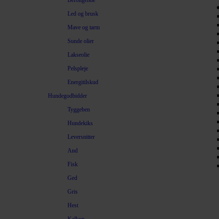
Beroligende
Led og brusk
Mave og tarm
Sunde olier
Lakseolie
Pelspleje
Energitilskud
Hundegodbidder
Tyggeben
Hundekiks
Leversnitter
And
Fisk
Ged
Gris
Hest