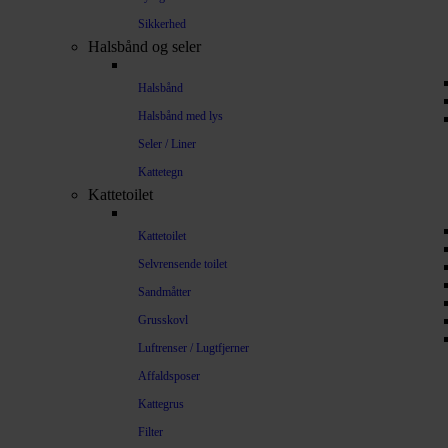
Sikkerhed
Halsbånd og seler
Halsbånd
Halsbånd med lys
Seler / Liner
Kattetegn
Kattetoilet
Kattetoilet
Selvrensende toilet
Sandmåtter
Grusskovl
Luftrenser / Lugtfjerner
Affaldsposer
Kattegrus
Filter