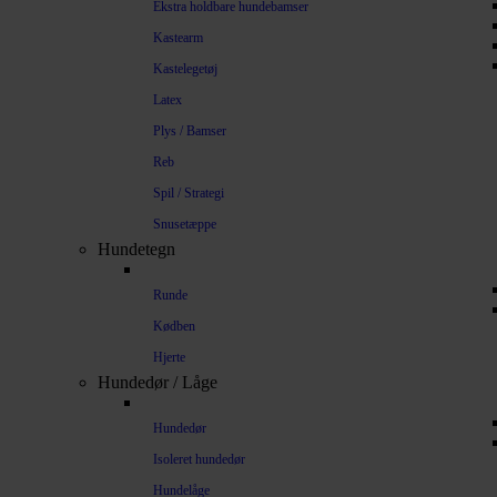
Ekstra holdbare hundebamser
Kastearm
Kastelegetøj
Latex
Plys / Bamser
Reb
Spil / Strategi
Snusetæppe
Hundetegn
Runde
Kødben
Hjerte
Hundedør / Låge
Hundedør
Isoleret hundedør
Hundelåge