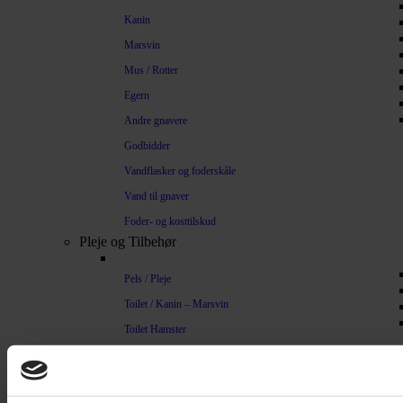
Kanin
Marsvin
Mus / Rotter
Egern
Andre gnavere
Godbidder
Vandflasker og foderskåle
Vand til gnaver
Foder- og kosttilskud
Pleje og Tilbehør
Pels / Pleje
Toilet / Kanin – Marsvin
Toilet Hamster
Børste / Kam
Shampoo
Bure