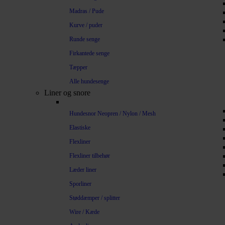
Madras / Pude
Kurve / puder
Runde senge
Firkantede senge
Tæpper
Alle hundesenge
Liner og snore
Hundesnor Neopren / Nylon / Mesh
Elastiske
Flexliner
Flexliner tilbehør
Læder liner
Sporliner
Støddæmper / splitter
Wire / Kæde