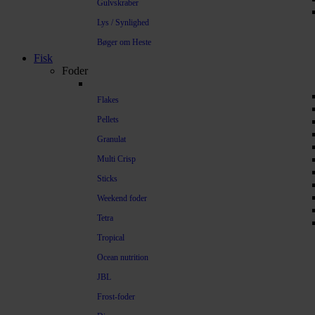
Gulvskraber
Lys / Synlighed
Bøger om Heste
Fisk
Foder
Flakes
Pellets
Granulat
Multi Crisp
Sticks
Weekend foder
Tetra
Tropical
Ocean nutrition
JBL
Frost-foder