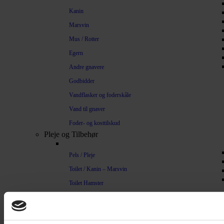
Kanin
Marsvin
Mus / Rotter
Egern
Andre gnavere
Godbidder
Vandflasker og foderskåle
Vand til gnaver
Foder- og kosttilskud
Pleje og Tilbehør
Pels / Pleje
Toilet / Kanin – Marsvin
Toilet Hamster
Børste / Kam
Shampoo
Bure