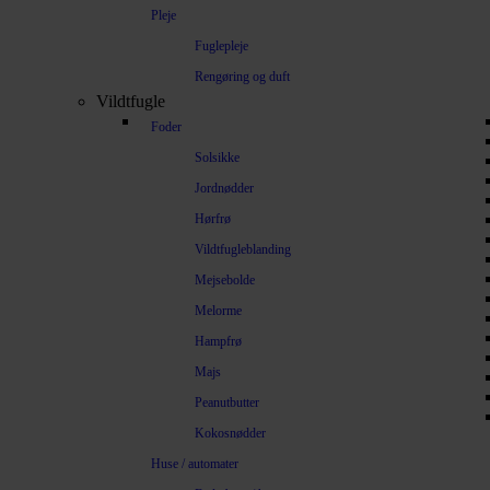
Pleje
Fuglepleje
Rengøring og duft
Vildtfugle
Foder
Solsikke
Jordnødder
Hørfrø
Vildtfugleblanding
Mejsebolde
Melorme
Hampfrø
Majs
Peanutbutter
Kokosnødder
Huse / automater