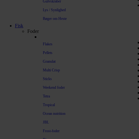
Gulvskraber
Lys / Synlighed
Bøger om Heste
Fisk
Foder
Flakes
Pellets
Granulat
Multi Crisp
Sticks
Weekend foder
Tetra
Tropical
Ocean nutrition
JBL
Frost-foder