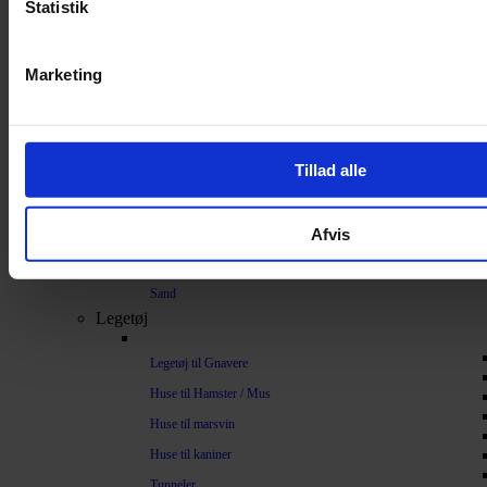
Statistik
Bundlag / Strøelse
Papirstrøelse
Marketing
Hamp
Savsmuld
Bark
Tillad alle
Bommuld
Spelt
Afvis
Træpiller
Vat
Sand
Legetøj
Legetøj til Gnavere
Huse til Hamster / Mus
Huse til marsvin
Huse til kaniner
Tunneler