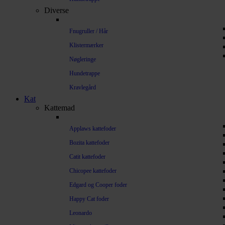
Diverse
Fnugruller / Hår
Klistermærker
Nøgleringe
Hundetrappe
Kravlegård
Kat
Kattemad
Applaws kattefoder
Bozita kattefoder
Catit kattefoder
Chicopee kattefoder
Edgard og Cooper foder
Happy Cat foder
Leonardo