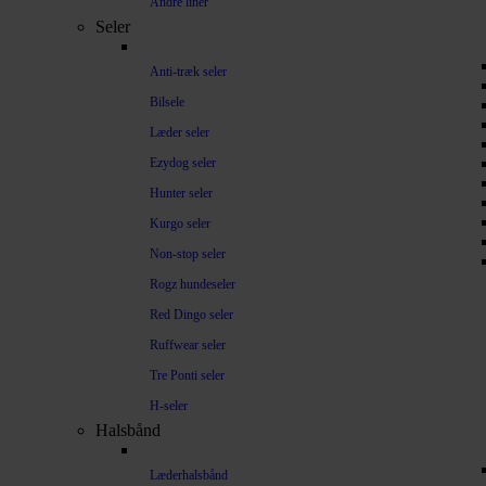
Andre liner
Seler
Anti-træk seler
Bilsele
Læder seler
Ezydog seler
Hunter seler
Kurgo seler
Non-stop seler
Rogz hundeseler
Red Dingo seler
Ruffwear seler
Tre Ponti seler
H-seler
Halsbånd
Læderhalsbånd