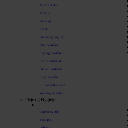
Mesh / Nylon
Med lys
Anti-Gø
Kvæl
Hundetegn og ID
Alac halsbånd
Ezydog halsbånd
Fenriz halsbånd
Hunter halsbånd
Rogz halsbånd
Ruffwear halsbånd
Waudog halsbånd
Pleje og Hygiejne
Lopper og utøj
Shampoo
Balsam