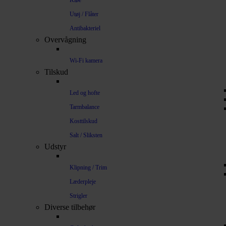
Kløe
Utøj / Flåter
Antibakteriel
Overvågning
Wi-Fi kamera
Tilskud
Led og hofte
Tarmbalance
Kosttilskud
Salt / Sliksten
Udstyr
Klipning / Trim
Læderpleje
Strigler
Diverse tilbehør