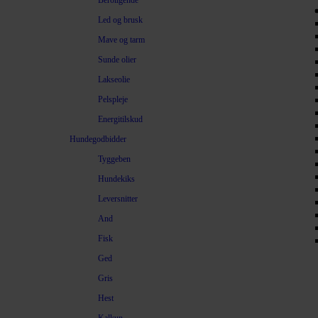
Beroligende
Led og brusk
Mave og tarm
Sunde olier
Lakseolie
Pelspleje
Energitilskud
Hundegodbidder
Tyggeben
Hundekiks
Leversnitter
And
Fisk
Ged
Gris
Hest