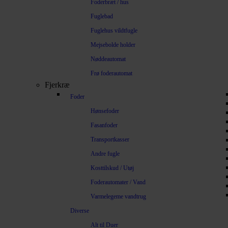
Foderbræt / hus
Fuglebad
Fuglehus vildtfugle
Mejsebolde holder
Nøddeautomat
Frø foderautomat
Fjerkræ
Foder
Hønsefoder
Fasanfoder
Transportkasser
Andre fugle
Kosttilskud / Utøj
Foderautomater / Vand
Varmelegeme vandtrug
Diverse
Alt til Duer