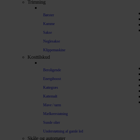
Trimning
Børster
Kamme
Sakse
Neglesakse
Klippemaskine
Kosttilskud
Beroligende
Energiboost
Kattegræs
Kattemalt
Mave / tarm
Mælkeerstatning
Sunde olier
Understøtning af gamle led
Skåle og automater