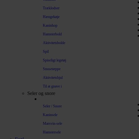
Træklodser
Hængekøje
Kaninhop
Hamsterbold
Aktivitetsbolde
Spil
Spiseligt legetøj
Snusetæppe
Aktivitetshjul
Til at gnave i
Seler og snore
Seler / Snore
Kaninsele
Marsvin-sele
Hamstersele