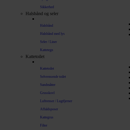
Sikkerhed
Halsbånd og seler
Halsbånd
Halsbånd med lys
Seler / Liner
Kattetegn
Kattetoilet
Kattetoilet
Selvrensende toilet
Sandmåtter
Grusskovl
Luftrenser / Lugtfjerner
Affaldsposer
Kattegrus
Filter