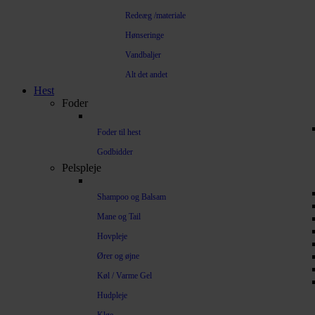
Redeæg /materiale
Hønseringe
Vandbaljer
Alt det andet
Hest
Foder
Foder til hest
Godbidder
Pelspleje
Shampoo og Balsam
Mane og Tail
Hovpleje
Ører og øjne
Køl / Varme Gel
Hudpleje