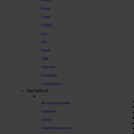
Kalkun
Kanin
Kamel
Kylling
Lam
Ost
Struds
Vildt
Uden kød
Frysetørret
Godbidstaske
Specialkost
Bevægelsesapparatet
Fordøjelse
Allergi
Glutenfri hundefoder