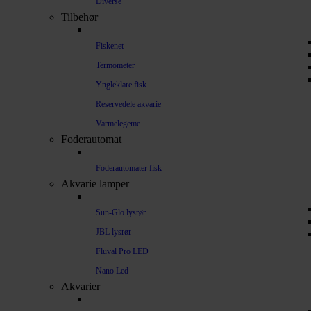
Diverse
Tilbehør
Fiskenet
Termometer
Yngleklare fisk
Reservedele akvarie
Varmelegeme
Foderautomat
Foderautomater fisk
Akvarie lamper
Sun-Glo lysrør
JBL lysrør
Fluval Pro LED
Nano Led
Akvarier