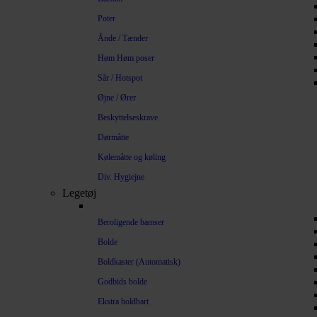
Poter
Ånde / Tænder
Høm Høm poser
Sår / Hotspot
Øjne / Ører
Beskyttelseskrave
Dørmåtte
Kølemåtte og køling
Div. Hygiejne
Legetøj
Beroligende bamser
Bolde
Boldkaster (Automatisk)
Godbids bolde
Ekstra holdbart