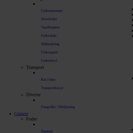
Foderautomater
Slowfeeder
Vandfontæne
Foderskåle
Skålunderlag
Foderspand
Foderskovl
Transport
Kat i bilen
Transportkasser
Diverse
Fnugruller / Hårfjerning
Gnaver
Foder
Hamster