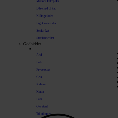
Miamor kattepiller
Dåsemad til kat
Killingefoder
Light kattefoder
Senior kat
Steriliseret kat
Godbidder
And
Fisk
Frysetørret
Gris
Kalkun
Kanin
Lam
Oksekød
Til killinger