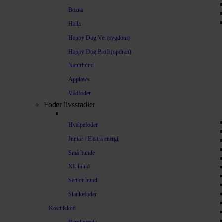
Bozita
Halla
Happy Dog Vet (sygdom)
Happy Dog Profi (opdræt)
Naturhund
Applaws
Vådfoder
Foder livsstadier
Hvalpefoder
Junior / Ekstra energi
Små hunde
XL hund
Senior hund
Slankefoder
Kosttilskud