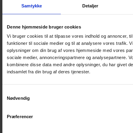
Samtykke
Detaljer
Musebur
Hamsterbur
Denne hjemmeside bruger cookies
Kaninbur
Vi bruger cookies til at tilpasse vores indhold og annoncer, til
Rottebur
funktioner til sociale medier og til at analysere vores trafik. 
Marsvinebur
oplysninger om din brug af vores hjemmeside med vores part
Løbegård
sociale medier, annonceringspartnere og analysepartnere. V
Overdækning løbegård
kombinere disse data med andre oplysninger, du har givet de
Indretning til bure
indsamlet fra din brug af deres tjenester.
Legepladser til bure
Senge til gnavere
Samtykkevalg
Stiger til bure
Nødvendig
Reservedele til bure
Clips til bure
Præferencer
Transportkasse
Strøelse og bundlag