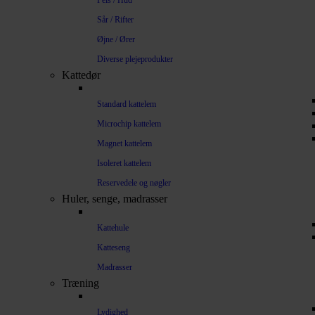
Pels / Hud
Sår / Rifter
Øjne / Ører
Diverse plejeprodukter
Kattedør
Standard kattelem
Microchip kattelem
Magnet kattelem
Isoleret kattelem
Reservedele og nøgler
Huler, senge, madrasser
Kattehule
Katteseng
Madrasser
Træning
Lydighed