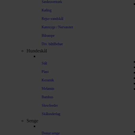
Sædeovertræk
Køling
Rejse-vandskål
Køresyge / Nervøsitet
Bilrampe
Div. biltilbehør
Hundeskål
Stål
Plast
Keramik
Melamin
Bambus
Slowfeeder
Skålunderlag
Senge
Donut senge