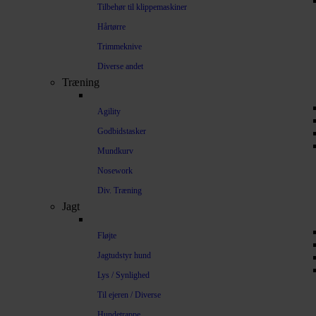
Tilbehør til klippemaskiner
Hårtørre
Trimmeknive
Diverse andet
Træning
Agility
Godbidstasker
Mundkurv
Nosework
Div. Træning
Jagt
Fløjte
Jagtudstyr hund
Lys / Synlighed
Til ejeren / Diverse
Hundetrappe