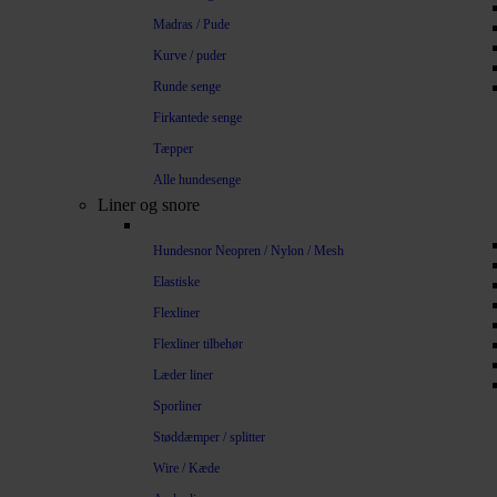
Madras / Pude
Kurve / puder
Runde senge
Firkantede senge
Tæpper
Alle hundesenge
Liner og snore
Hundesnor Neopren / Nylon / Mesh
Elastiske
Flexliner
Flexliner tilbehør
Læder liner
Sporliner
Støddæmper / splitter
Wire / Kæde