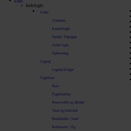
Fugl
Indefugle
Foder
Undulater
Kanariefugle
Parakit / Papegøje
Andre fugle
Opbevaring
Legetøj
Legetøj til fugle
Fuglebure
Bure
Fuglebadekar
Reservedele og tilbehør
Vand og foderskål
Bunddække / Sand
Redekasser / Æg