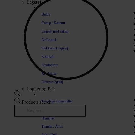
Legetøj
Bolde
Catnip / Katteurt
Legetøj med catnip
Drillepind
Elektronisk legetøj
Kattespil
Kradsebræt
Kradsetræ
Diverse legetøj
Lopper og Pels
Naturlige loppemidler
Products search
Shampoo / Balsam
Hygiejne
Tænder / Ånde