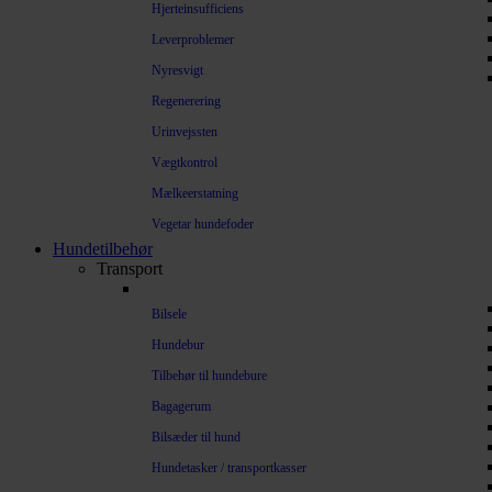
Hjerteinsufficiens
Leverproblemer
Nyresvigt
Regenerering
Urinvejssten
Vægtkontrol
Mælkeerstatning
Vegetar hundefoder
Hundetilbehør
Transport
Bilsele
Hundebur
Tilbehør til hundebure
Bagagerum
Bilsæder til hund
Hundetasker / transportkasser