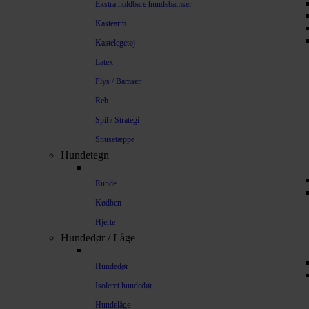
Ekstra holdbare hundebamser
Kastearm
Kastelegetøj
Latex
Plys / Bamser
Reb
Spil / Strategi
Snusetæppe
Hundetegn
Runde
Kødben
Hjerte
Hundedør / Låge
Hundedør
Isoleret hundedør
Hundelåge