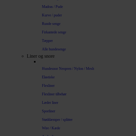
Madras / Pude
Kurve / puder
Runde senge
Firkantede senge
Tæpper
Alle hundesenge
Liner og snore
Hundesnor Neopren / Nylon / Mesh
Elastiske
Flexliner
Flexliner tilbehør
Læder liner
Sporliner
Støddæmper / splitter
Wire / Kæde