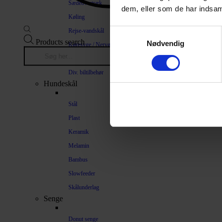
Sædeovertræk
dem, eller som de har indsaml
Køling
Rejse-vandskål
Samtykkevalg
Products search
Nødvendig
Køresyge / Nervøsitet
Bilrampe
Div. biltilbehør
Hundeskål
Stål
Plast
Keramik
Melamin
Bambus
Slowfeeder
Skålunderlag
Senge
Donut senge