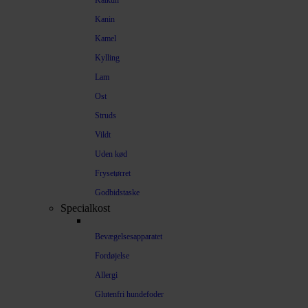
Kalkun
Kanin
Kamel
Kylling
Lam
Ost
Struds
Vildt
Uden kød
Frysetørret
Godbidstaske
Specialkost
Bevægelsesapparatet
Fordøjelse
Allergi
Glutenfri hundefoder