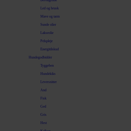
Beroligende
Led og brusk
Mave og tarm
Sunde olier
Lakseolie
Pelspleje
Energitilskud
Hundegodbidder
Tyggeben
Hundekiks
Leversnitter
And
Fisk
Ged
Gris
Hest