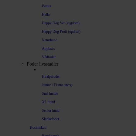
Bozita
Halla
Happy Dog Vet (sygdom)
Happy Dog Profi (opdræt)
Naturhund
Applaws
Vådfoder
Foder livsstadier
Hvalpefoder
Junior / Ekstra energi
Små hunde
XL hund
Senior hund
Slankefoder
Kosttilskud