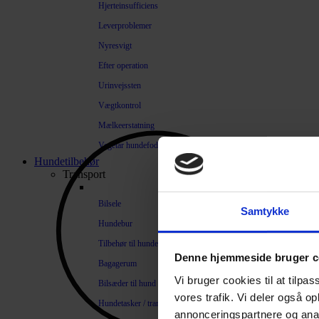
Hjerteinsufficiens
Leverproblemer
Nyresvigt
Efter operation
Urinvejssten
Vægtkontrol
Mælkeerstatning
Vegetar hundefoder
Hundetilbehør
Transport
Bilsele
Samtykke
Hundebur
Tilbehør til hundebure
Denne hjemmeside bruger c
Bagagerum
Vi bruger cookies til at tilpas
Bilsæder til hund
vores trafik. Vi deler også 
Hundetasker / transportkasser
annonceringspartnere og anal