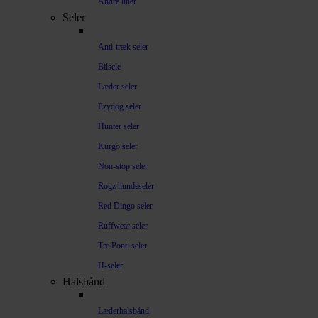
Andre liner
Seler
Anti-træk seler
Bilsele
Læder seler
Ezydog seler
Hunter seler
Kurgo seler
Non-stop seler
Rogz hundeseler
Red Dingo seler
Ruffwear seler
Tre Ponti seler
H-seler
Halsbånd
Læderhalsbånd