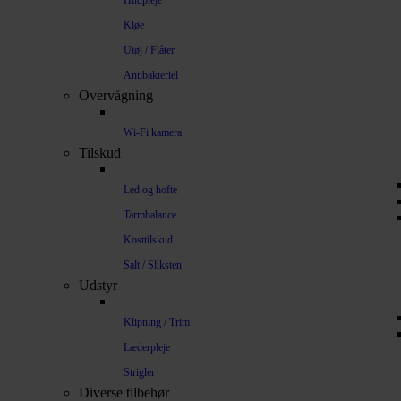
Hudpleje
Kløe
Utøj / Flåter
Antibakteriel
Overvågning
Wi-Fi kamera
Tilskud
Led og hofte
Tarmbalance
Kosttilskud
Salt / Sliksten
Udstyr
Klipning / Trim
Læderpleje
Strigler
Diverse tilbehør