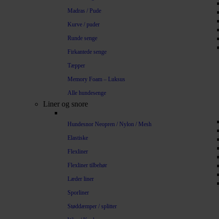
Madras / Pude
Kurve / puder
Runde senge
Firkantede senge
Tæpper
Memory Foam – Luksus
Alle hundesenge
Liner og snore
Hundesnor Neopren / Nylon / Mesh
Elastiske
Flexliner
Flexliner tilbehør
Læder liner
Sporliner
Støddæmper / splitter