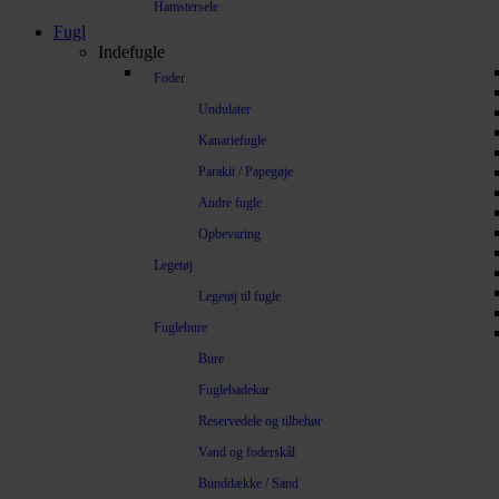
Hamstersele
Fugl
Indefugle
Foder
Undulater
Kanariefugle
Parakit / Papegøje
Andre fugle
Opbevaring
Legetøj
Legetøj til fugle
Fuglebure
Bure
Fuglebadekar
Reservedele og tilbehør
Vand og foderskål
Bunddække / Sand