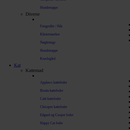
Hundetrappe
Diverse
Fnugruller / Hår
Klistermærker
Nøgleringe
Hundetrappe
Kravlegård
Kat
Kattemad
Applaws kattefoder
Bozita kattefoder
Catit kattefoder
Chicopee kattefoder
Edgard og Cooper foder
Happy Cat foder