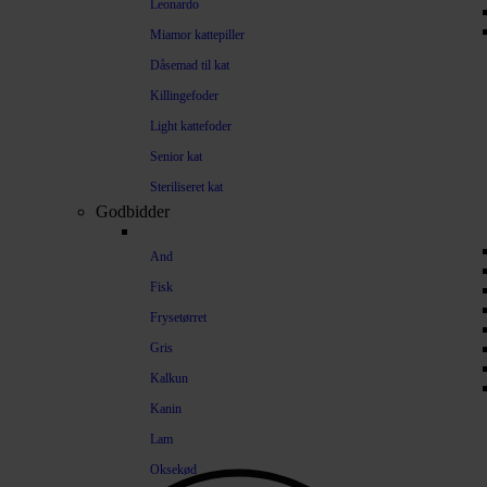
Leonardo
Miamor kattepiller
Dåsemad til kat
Killingefoder
Light kattefoder
Senior kat
Steriliseret kat
Godbidder
And
Fisk
Frysetørret
Gris
Kalkun
Kanin
Lam
Oksekød