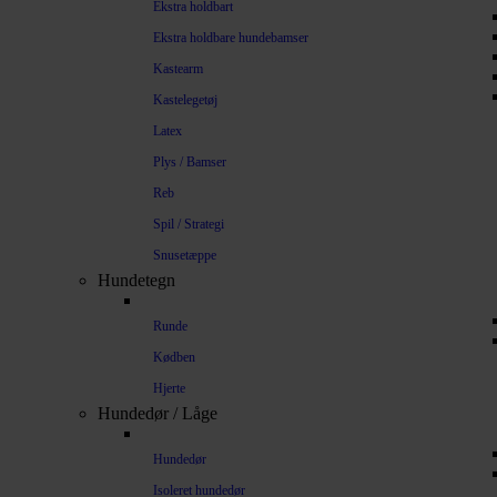
Ekstra holdbart
Ekstra holdbare hundebamser
Kastearm
Kastelegetøj
Latex
Plys / Bamser
Reb
Spil / Strategi
Snusetæppe
Hundetegn
Runde
Kødben
Hjerte
Hundedør / Låge
Hundedør
Isoleret hundedør