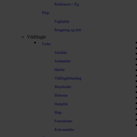
Redekasser / Æg
Pleje
Fuglepleje
Rengøring og duft
Vildtfugle
Foder
Solsikke
Jordnødder
Hørfrø
Vildtfugleblanding
Mejsebolde
Melorme
Hampfrø
Majs
Peanutbutter
Kokosnødder