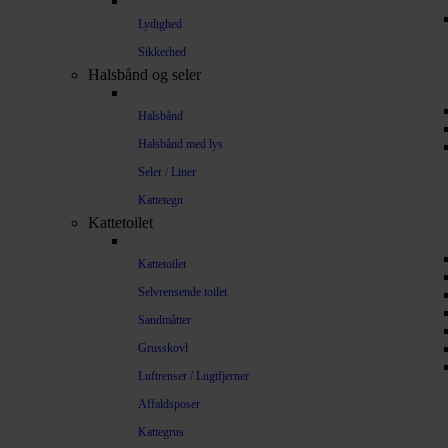
Lydighed
Sikkerhed
Halsbånd og seler
Halsbånd
Halsbånd med lys
Seler / Liner
Kattetegn
Kattetoilet
Kattetoilet
Selvrensende toilet
Sandmåtter
Grusskovl
Luftrenser / Lugtfjerner
Affaldsposer
Kattegrus