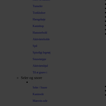
Tunneler
Træklodser
Hængekøje
Kaninhop
Hamsterbold
Aktivitetsbolde
Spil
Spiseligt legetøj
Snusetæppe
Aktivitetshjul
Til at gnave i
Seler og snore
Seler / Snore
Kaninsele
Marsvin-sele