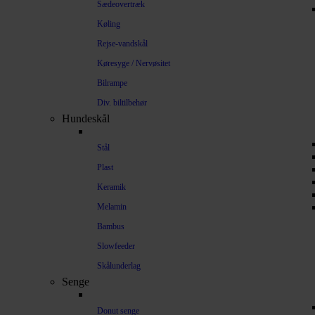
Sædeovertræk
Køling
Rejse-vandskål
Køresyge / Nervøsitet
Bilrampe
Div. biltilbehør
Hundeskål
Stål
Plast
Keramik
Melamin
Bambus
Slowfeeder
Skålunderlag
Senge
Donut senge