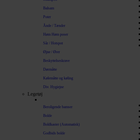
Balsam
Poter
Ånde / Tænder
Høm Høm poser
Sår / Hotspot
Øjne / Ører
Beskyttelseskrave
Dørmåtte
Kølemåtte og køling
Div. Hygiejne
Legetøj
Beroligende bamser
Bolde
Boldkaster (Automatisk)
Godbids bolde