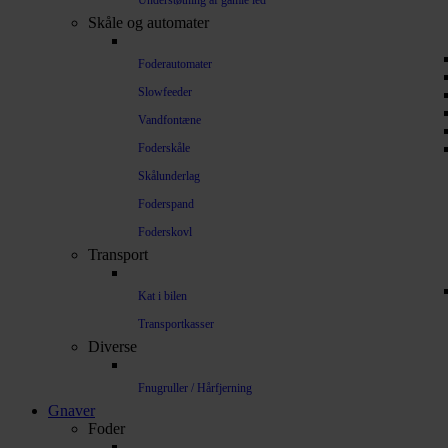
Understøtning af gamle led
Skåle og automater
Foderautomater
Slowfeeder
Vandfontæne
Foderskåle
Skålunderlag
Foderspand
Foderskovl
Transport
Kat i bilen
Transportkasser
Diverse
Fnugruller / Hårfjerning
Gnaver
Foder