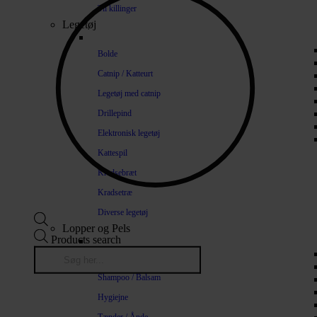
Til killinger
Legetøj
Bolde
Catnip / Katteurt
Legetøj med catnip
Drillepind
Elektronisk legetøj
Kattespil
Kradsebræt
Kradsetræ
Diverse legetøj
Lopper og Pels
Products search
Naturlige loppemidler
Shampoo / Balsam
Hygiejne