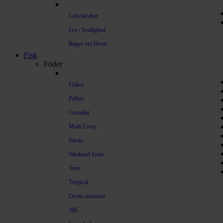
Gulvskraber
Lys / Synlighed
Bøger om Heste
Fisk
Foder
Flakes
Pellets
Granulat
Multi Crisp
Sticks
Weekend foder
Tetra
Tropical
Ocean nutrition
JBL