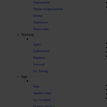
Klippemaskine
Tilbehør til klippemaskiner
Hårtørre
Trimmeknive
Diverse andet
Træning
Agility
Godbidstasker
Mundkurv
Nosework
Div. Træning
Jagt
Fløjte
Jagtudstyr hund
Lys / Synlighed
Til ejeren / Diverse