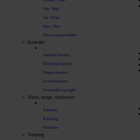
Tænder / Ånde
Pels / Hud
Sår / Rifter
Øjne / Ører
Diverse plejeprodukter
Kattedør
Standard kattelem
Microchip kattelem
Magnet kattelem
Isoleret kattelem
Reservedele og nøgler
Huler, senge, madrasser
Kattehule
Katteseng
Madrasser
Træning