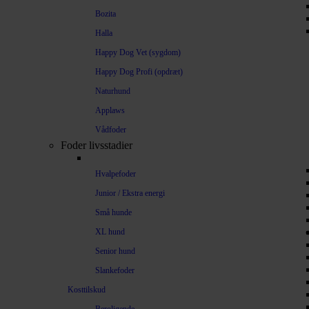
Bozita
Halla
Happy Dog Vet (sygdom)
Happy Dog Profi (opdræt)
Naturhund
Applaws
Vådfoder
Foder livsstadier
Hvalpefoder
Junior / Ekstra energi
Små hunde
XL hund
Senior hund
Slankefoder
Kosttilskud