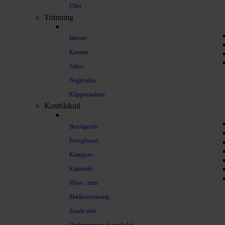
Filter
Trimning
Børster
Kamme
Sakse
Neglesakse
Klippemaskine
Kosttilskud
Beroligende
Energiboost
Kattegræs
Kattemalt
Mave / tarm
Mælkeerstatning
Sunde olier