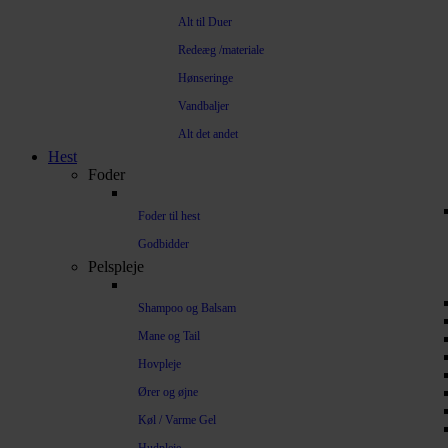
Alt til Duer
Redeæg /materiale
Hønseringe
Vandbaljer
Alt det andet
Hest
Foder
Foder til hest
Godbidder
Pelspleje
Shampoo og Balsam
Mane og Tail
Hovpleje
Ører og øjne
Køl / Varme Gel