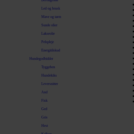
Beroligende
Led og brusk
Mave og tarm
Sunde olier
Lakseolie
Pelspleje
Energitilskud
Hundegodbidder
Tyggeben
Hundekiks
Leversnitter
And
Fisk
Ged
Gris
Hest