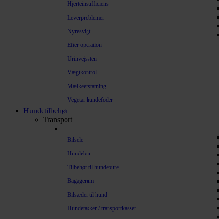
Hjerteinsufficiens
Leverproblemer
Nyresvigt
Efter operation
Urinvejssten
Vægtkontrol
Mælkeerstatning
Vegetar hundefoder
Hundetilbehør
Transport
Bilsele
Hundebur
Tilbehør til hundebure
Bagagerum
Bilsæder til hund
Hundetasker / transportkasser