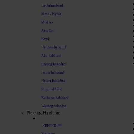
Læderhalsbånd
Mesh / Nylon
Med lys
Anti-Gø
Kvæl
Hundetegn og ID
Alac halsbånd
Ezydog halsbånd
Fenriz halsbånd
Hunter halsbånd
Rogz halsbånd
Ruffwear halsbånd
Waudog halsbånd
Pleje og Hygiejne
Lopper og utøj
Shampoo