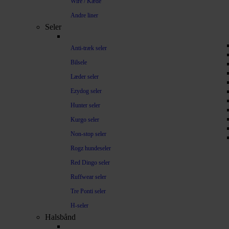
Wire / Kæde
Andre liner
Seler
Anti-træk seler
Bilsele
Læder seler
Ezydog seler
Hunter seler
Kurgo seler
Non-stop seler
Rogz hundeseler
Red Dingo seler
Ruffwear seler
Tre Ponti seler
H-seler
Halsbånd