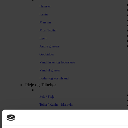
Hamster
Kanin
Marsvin
Mus / Rotter
Egern
Andre gnavere
Godbidder
Vandflasker og foderskåle
Vand til gnaver
Foder- og kosttilskud
Pleje og Tilbehør
Pels / Pleje
Toilet / Kanin – Marsvin
Toilet Hamster
Børste / Kam