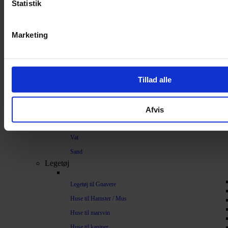
Strøelse og bundlag
Statistik
Bundlag / Strøelse
Marketing
Papirstrøelse
Hamp
Savsmuld
Tillad alle
Bark
Bommuld
Afvis
Spelt
Træpiller
Vat
Sand
Legetøj
Legetøj til Gnavere
Huse til Hamster / Mus
Huse til marsvin
Huse til kaniner