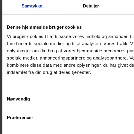
Shampoo
Samtykke
Detaljer
Bure
Musebur
Denne hjemmeside bruger cookies
Hamsterbur
Vi bruger cookies til at tilpasse vores indhold og annoncer, til
Kaninbur
funktioner til sociale medier og til at analysere vores trafik. 
Rottebur
oplysninger om din brug af vores hjemmeside med vores part
Marsvinebur
sociale medier, annonceringspartnere og analysepartnere. V
Løbegård
kombinere disse data med andre oplysninger, du har givet de
Overdækning løbegård
indsamlet fra din brug af deres tjenester.
Indretning til bure
Legepladser til bure
Samtykkevalg
Senge til gnavere
Nødvendig
Stiger til bure
Reservedele til bure
Præferencer
Clips til bure
Transportkasse