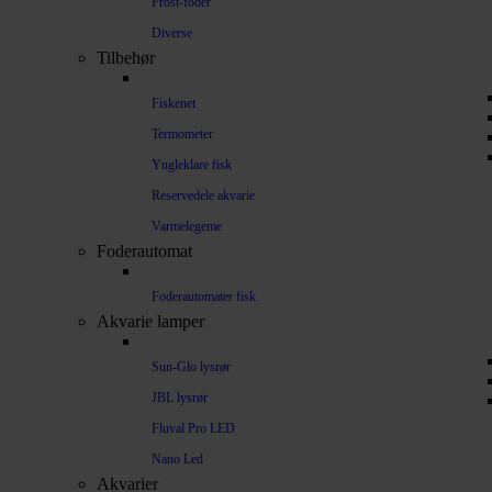
Frost-foder
Diverse
Tilbehør
Fiskenet
Termometer
Yngleklare fisk
Reservedele akvarie
Varmelegeme
Foderautomat
Foderautomater fisk
Akvarie lamper
Sun-Glo lysrør
JBL lysrør
Fluval Pro LED
Nano Led
Akvarier