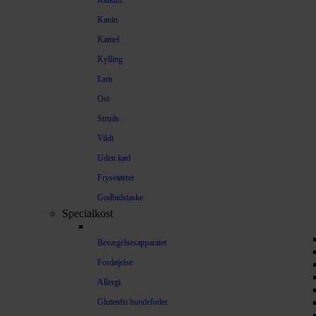
Kalkun
Kanin
Kamel
Kylling
Lam
Ost
Struds
Vildt
Uden kød
Frysetørret
Godbidstaske
Specialkost
Bevægelsesapparatet
Fordøjelse
Allergi
Glutenfri hundefoder