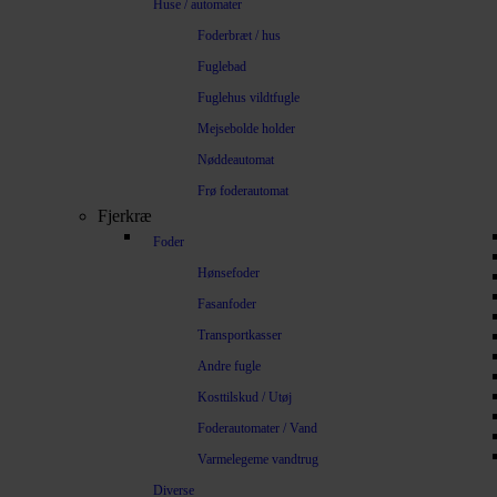
Huse / automater
Foderbræt / hus
Fuglebad
Fuglehus vildtfugle
Mejsebolde holder
Nøddeautomat
Frø foderautomat
Fjerkræ
Foder
Hønsefoder
Fasanfoder
Transportkasser
Andre fugle
Kosttilskud / Utøj
Foderautomater / Vand
Varmelegeme vandtrug
Diverse