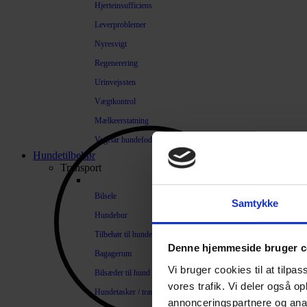
Hjerteinsufficiens
Leverproblemer
Nyresvigt
Regenerering
Urinvejssten
Vægtkontrol
Mælkeerstatning
Vegetar hundefoder
Hundetilbehør
Transport
Bilsele
Samtykke
Hundebur
Tilbehør til hundebure
Denne hjemmeside bruger c
Bagagerum
Vi bruger cookies til at tilpas
Bilsæder til hund
vores trafik. Vi deler også 
Hundetasker / transportkasser
annonceringspartnere og anal