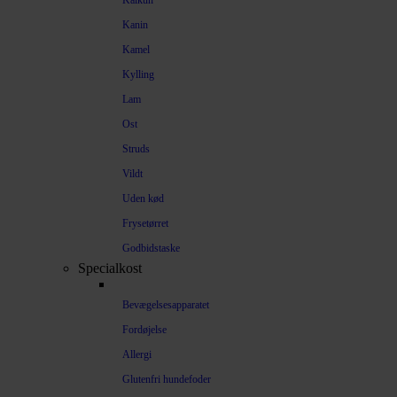
Kalkun
Kanin
Kamel
Kylling
Lam
Ost
Struds
Vildt
Uden kød
Frysetørret
Godbidstaske
Specialkost
Bevægelsesapparatet
Fordøjelse
Allergi
Glutenfri hundefoder