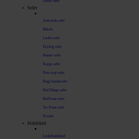
Andre liner
Seler
Anti-træk seler
Bilsele
Læder seler
Ezydog seler
Hunter seler
Kurgo seler
Non-stop seler
Rogz hundeseler
Red Dingo seler
Ruffwear seler
Tre Ponti seler
H-seler
Halsbånd
Læderhalsbånd