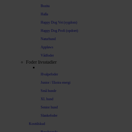
Bozita
Halla
Happy Dog Vet (sygdom)
Happy Dog Profi (opdræt)
Naturhund
Applaws
Vådfoder
Foder livsstadier
Hvalpefoder
Junior / Ekstra energi
Små hunde
XL hund
Senior hund
Slankefoder
Kosttilskud