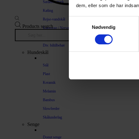
Sædeovertræk
dem, eller som de har indsaml
Køling
Rejse-vandskål
Samtykkevalg
Products search
Nødvendig
Køresyge / Nervøsitet
Bilrampe
Div. biltilbehør
Hundeskål
Stål
Plast
Keramik
Melamin
Bambus
Slowfeeder
Skålunderlag
Senge
Donut senge