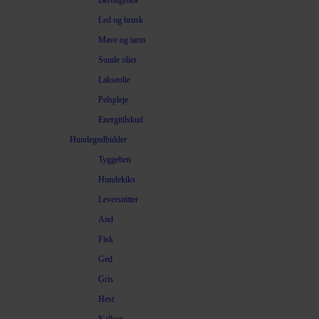
Beroligende
Led og brusk
Mave og tarm
Sunde olier
Lakseolie
Pelspleje
Energitilskud
Hundegodbidder
Tyggeben
Hundekiks
Leversnitter
And
Fisk
Ged
Gris
Hest