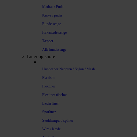
Madras / Pude
Kurve / puder
Runde senge
Firkantede senge
Tæpper
Alle hundesenge
Liner og snore
Hundesnor Neopren / Nylon / Mesh
Elastiske
Flexliner
Flexliner tilbehør
Læder liner
Sporliner
Støddæmper / splitter
Wire / Kæde