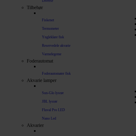
Diverse
Tilbehør
Fiskenet
Termometer
Yngleklare fisk
Reservedele akvarie
Varmelegeme
Foderautomat
Foderautomater fisk
Akvarie lamper
Sun-Glo lysrør
JBL lysrør
Fluval Pro LED
Nano Led
Akvarier