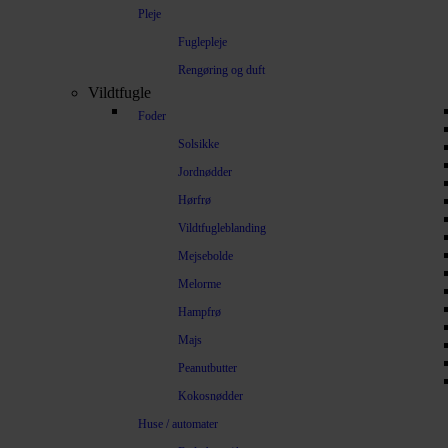
Pleje
Fuglepleje
Rengøring og duft
Vildtfugle
Foder
Solsikke
Jordnødder
Hørfrø
Vildtfugleblanding
Mejsebolde
Melorme
Hampfrø
Majs
Peanutbutter
Kokosnødder
Huse / automater