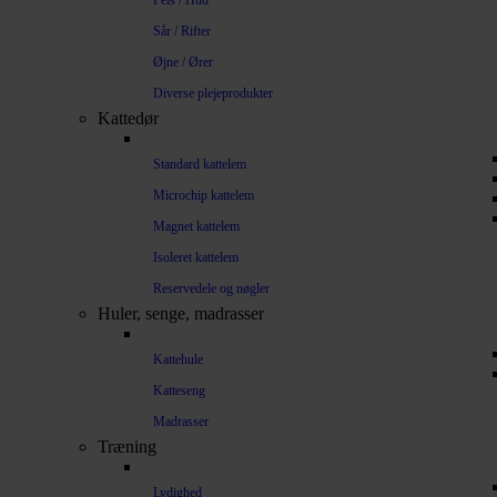
Pels / Hud
Sår / Rifter
Øjne / Ører
Diverse plejeprodukter
Kattedør
Standard kattelem
Microchip kattelem
Magnet kattelem
Isoleret kattelem
Reservedele og nøgler
Huler, senge, madrasser
Kattehule
Katteseng
Madrasser
Træning
Lydighed