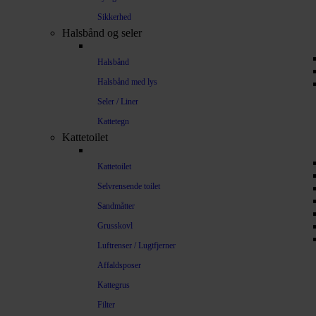
Sikkerhed
Halsbånd og seler
Halsbånd
Halsbånd med lys
Seler / Liner
Kattetegn
Kattetoilet
Kattetoilet
Selvrensende toilet
Sandmåtter
Grusskovl
Luftrenser / Lugtfjerner
Affaldsposer
Kattegrus
Filter