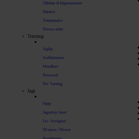
Tilbehør til klippemaskiner
Hårtørre
Trimmeknive
Diverse andet
Træning
Agility
Godbidstasker
Mundkurv
Nosework
Div. Træning
Jagt
Fløjte
Jagtudstyr hund
Lys / Synlighed
Til ejeren / Diverse
Hundetrappe