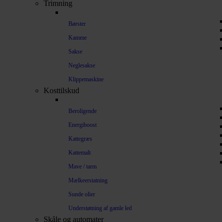
Trimning
Børster
Kamme
Sakse
Neglesakse
Klippemaskine
Kosttilskud
Beroligende
Energiboost
Kattegræs
Kattemalt
Mave / tarm
Mælkeerstatning
Sunde olier
Understøtning af gamle led
Skåle og automater