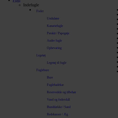
Fugl
Indefugle
Foder
Undulater
Kanariefugle
Parakit / Papegøje
Andre fugle
Opbevaring
Legetøj
Legetøj til fugle
Fuglebure
Bure
Fuglebadekar
Reservedele og tilbehør
Vand og foderskål
Bunddække / Sand
Redekasser / Æg