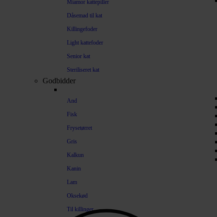
Miamor kattepiller
Dåsemad til kat
Killingefoder
Light kattefoder
Senior kat
Steriliseret kat
Godbidder
And
Fisk
Frysetørret
Gris
Kalkun
Kanin
Lam
Oksekød
Til killinger