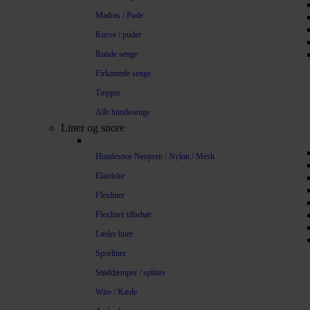
Madras / Pude
Kurve / puder
Runde senge
Firkantede senge
Tæpper
Alle hundesenge
Liner og snore
Hundesnor Neopren / Nylon / Mesh
Elastiske
Flexliner
Flexliner tilbehør
Læder liner
Sporliner
Støddæmper / splitter
Wire / Kæde