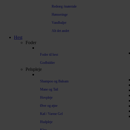
Redeæg /materiale
Hønseringe
Vandbaljer
Alt det andet
Hest
Foder
Foder til hest
Godbidder
Pelspleje
Shampoo og Balsam
Mane og Tail
Hovpleje
Ører og øjne
Køl / Varme Gel
Hudpleje