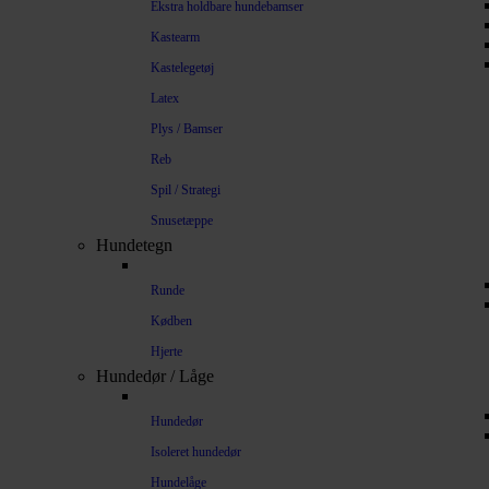
Ekstra holdbare hundebamser
Kastearm
Kastelegetøj
Latex
Plys / Bamser
Reb
Spil / Strategi
Snusetæppe
Hundetegn
Runde
Kødben
Hjerte
Hundedør / Låge
Hundedør
Isoleret hundedør
Hundelåge