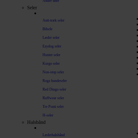
Andre liner
Seler
Anti-træk seler
Bilsele
Læder seler
Ezydog seler
Hunter seler
Kurgo seler
Non-stop seler
Rogz hundeseler
Red Dingo seler
Ruffwear seler
Tre Ponti seler
H-seler
Halsbånd
Læderhalsbånd