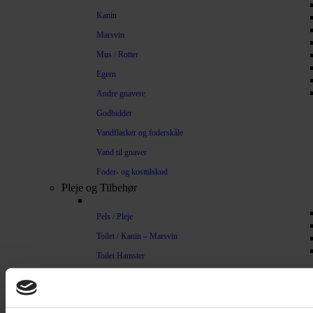
Kanin
Marsvin
Mus / Rotter
Egern
Andre gnavere
Godbidder
Vandflasker og foderskåle
Vand til gnaver
Foder- og kosttilskud
Pleje og Tilbehør
Pels / Pleje
Toilet / Kanin – Marsvin
Toilet Hamster
Børste / Kam
Shampoo
Bure