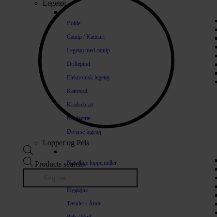
Legetøj
Bolde
Catnip / Katteurt
Legetøj med catnip
Drillepind
Elektronisk legetøj
Kattespil
Kradsebræt
Kradsetræ
Diverse legetøj
Lopper og Pels
Naturlige loppemidler
Products search
Shampoo / Balsam
Hygiejne
Tænder / Ånde