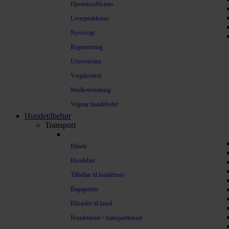
Hjerteinsufficiens
Leverproblemer
Nyresvigt
Regenerering
Urinvejssten
Vægtkontrol
Mælkeerstatning
Vegetar hundefoder
Hundetilbehør
Transport
Bilsele
Hundebur
Tilbehør til hundebure
Bagagerum
Bilsæder til hund
Hundetasker / transportkasser