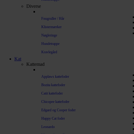
Diverse
Fnugruller / Hår
Klistermærker
Nøgleringe
Hundetrappe
Kravlegård
Kat
Kattemad
Applaws kattefoder
Bozita kattefoder
Catit kattefoder
Chicopee kattefoder
Edgard og Cooper foder
Happy Cat foder
Leonardo