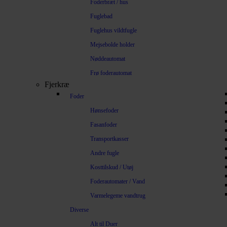
Foderbræt / hus
Fuglebad
Fuglehus vildtfugle
Mejsebolde holder
Nøddeautomat
Frø foderautomat
Fjerkræ
Foder
Hønsefoder
Fasanfoder
Transportkasser
Andre fugle
Kosttilskud / Utøj
Foderautomater / Vand
Varmelegeme vandtrug
Diverse
Alt til Duer