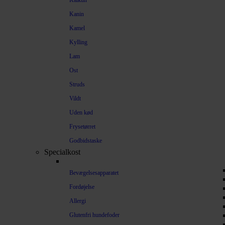
Kalkun
Kanin
Kamel
Kylling
Lam
Ost
Struds
Vildt
Uden kød
Frysetørret
Godbidstaske
Specialkost
Bevægelsesapparatet
Fordøjelse
Allergi
Glutenfri hundefoder