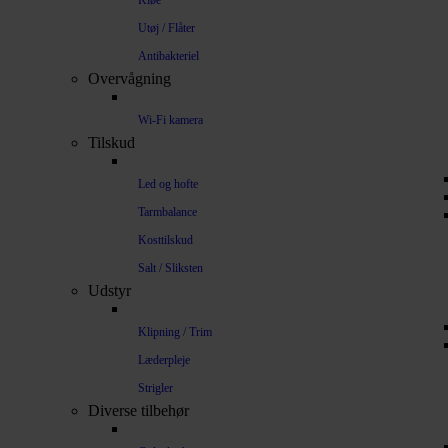
Kløe
Utøj / Flåter
Antibakteriel
Overvågning
Wi-Fi kamera
Tilskud
Led og hofte
Tarmbalance
Kosttilskud
Salt / Sliksten
Udstyr
Klipning / Trim
Læderpleje
Strigler
Diverse tilbehør