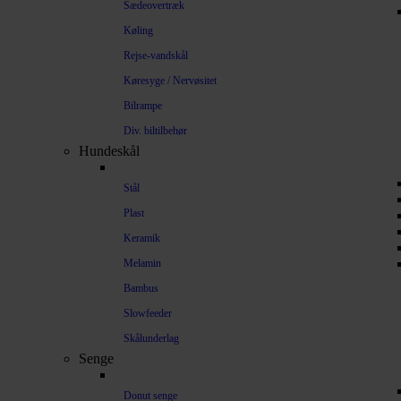
Sædeovertræk
Køling
Rejse-vandskål
Køresyge / Nervøsitet
Bilrampe
Div. biltilbehør
Hundeskål
Stål
Plast
Keramik
Melamin
Bambus
Slowfeeder
Skålunderlag
Senge
Donut senge