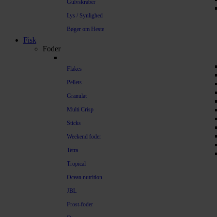
Gulvskraber
Lys / Synlighed
Bøger om Heste
Fisk
Foder
Flakes
Pellets
Granulat
Multi Crisp
Sticks
Weekend foder
Tetra
Tropical
Ocean nutrition
JBL
Frost-foder