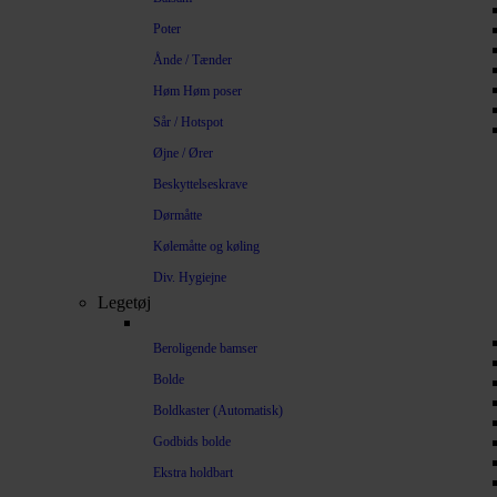
Poter
Ånde / Tænder
Høm Høm poser
Sår / Hotspot
Øjne / Ører
Beskyttelseskrave
Dørmåtte
Kølemåtte og køling
Div. Hygiejne
Legetøj
Beroligende bamser
Bolde
Boldkaster (Automatisk)
Godbids bolde
Ekstra holdbart