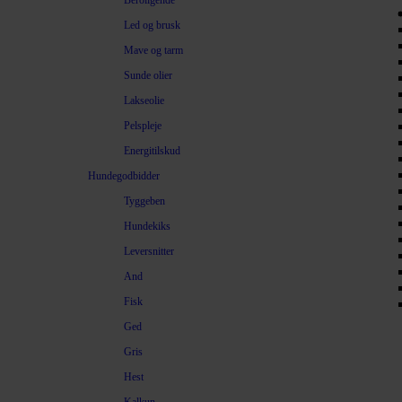
Beroligende
Led og brusk
Mave og tarm
Sunde olier
Lakseolie
Pelspleje
Energitilskud
Hundegodbidder
Tyggeben
Hundekiks
Leversnitter
And
Fisk
Ged
Gris
Hest