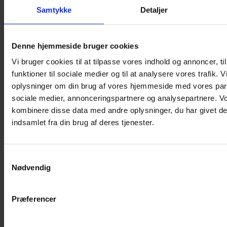
Samtykke
Detaljer
Musebur
Hamsterbur
Denne hjemmeside bruger cookies
Kaninbur
Vi bruger cookies til at tilpasse vores indhold og annoncer, til
Rottebur
funktioner til sociale medier og til at analysere vores trafik. 
Marsvinebur
oplysninger om din brug af vores hjemmeside med vores part
Løbegård
sociale medier, annonceringspartnere og analysepartnere. V
Overdækning løbegård
kombinere disse data med andre oplysninger, du har givet de
Indretning til bure
indsamlet fra din brug af deres tjenester.
Legepladser til bure
Senge til gnavere
Samtykkevalg
Stiger til bure
Nødvendig
Reservedele til bure
Clips til bure
Præferencer
Transportkasse
Strøelse og bundlag