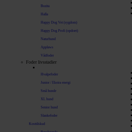
Bozita
Halla
Happy Dog Vet (sygdom)
Happy Dog Profi (opdræt)
Naturhund
Applaws
Vådfoder
Foder livsstadier
Hvalpefoder
Junior / Ekstra energi
Små hunde
XL hund
Senior hund
Slankefoder
Kosttilskud