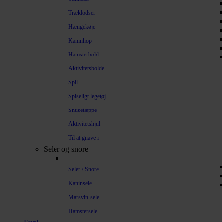
Træklodser
Hængekøje
Kaninhop
Hamsterbold
Aktivitetsbolde
Spil
Spiseligt legetøj
Snusetæppe
Aktivitetshjul
Til at gnave i
Seler og snore
Seler / Snore
Kaninsele
Marsvin-sele
Hamstersele