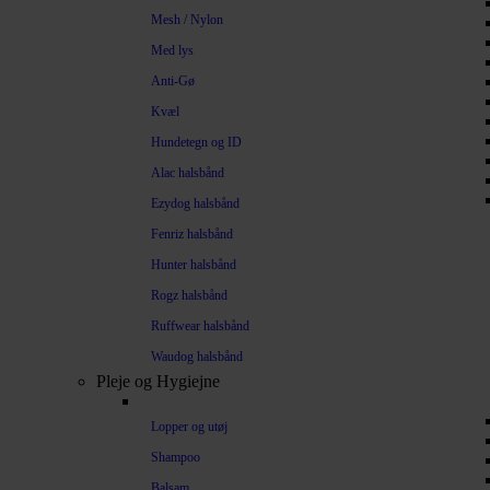
Mesh / Nylon
Med lys
Anti-Gø
Kvæl
Hundetegn og ID
Alac halsbånd
Ezydog halsbånd
Fenriz halsbånd
Hunter halsbånd
Rogz halsbånd
Ruffwear halsbånd
Waudog halsbånd
Pleje og Hygiejne
Lopper og utøj
Shampoo
Balsam