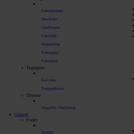
Foderautomater
Slowfeeder
Vandfontæne
Foderskåle
Skålunderlag
Foderspand
Foderskovl
Transport
Kat i bilen
Transportkasser
Diverse
Fnugruller / Hårfjerning
Gnaver
Foder
Hamster