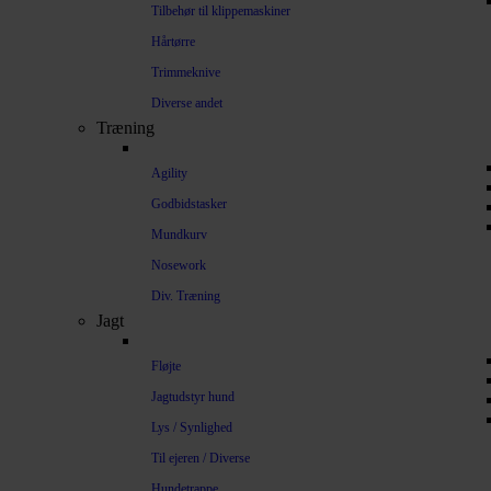
Tilbehør til klippemaskiner
Hårtørre
Trimmeknive
Diverse andet
Træning
Agility
Godbidstasker
Mundkurv
Nosework
Div. Træning
Jagt
Fløjte
Jagtudstyr hund
Lys / Synlighed
Til ejeren / Diverse
Hundetrappe