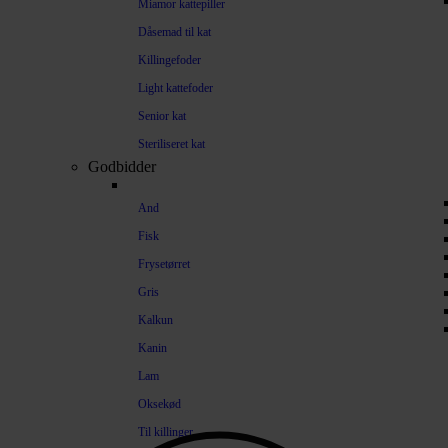
Miamor kattepiller
Dåsemad til kat
Killingefoder
Light kattefoder
Senior kat
Steriliseret kat
Godbidder
And
Fisk
Frysetørret
Gris
Kalkun
Kanin
Lam
Oksekød
Til killinger