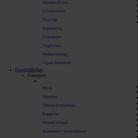
Hjerteinsufficiens
Leverproblemer
Nyresvigt
Regenerering
Urinvejssten
Vægtkontrol
Mælkeerstatning
Vegetar hundefoder
Hundetilbehør
Transport
Bilsele
Hundebur
Tilbehør til hundebure
Bagagerum
Bilsæder til hund
Hundetasker / transportkasser