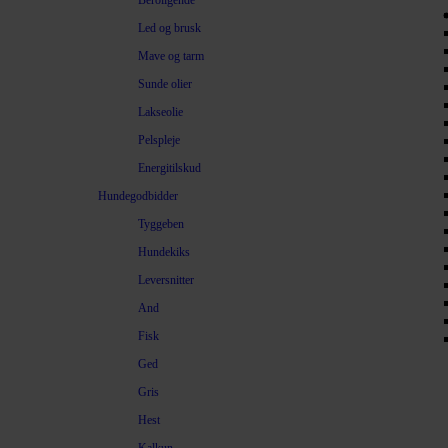
Beroligende
Led og brusk
Mave og tarm
Sunde olier
Lakseolie
Pelspleje
Energitilskud
Hundegodbidder
Tyggeben
Hundekiks
Leversnitter
And
Fisk
Ged
Gris
Hest