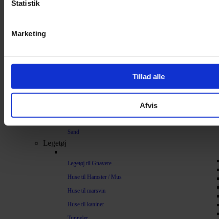
Statistik
Bundlag / Strøelse
Papirstrøelse
Marketing
Hamp
Savsmuld
Bark
Tillad alle
Bommuld
Spelt
Afvis
Træpiller
Vat
Sand
Legetøj
Legetøj til Gnavere
Huse til Hamster / Mus
Huse til marsvin
Huse til kaniner
Tunneler