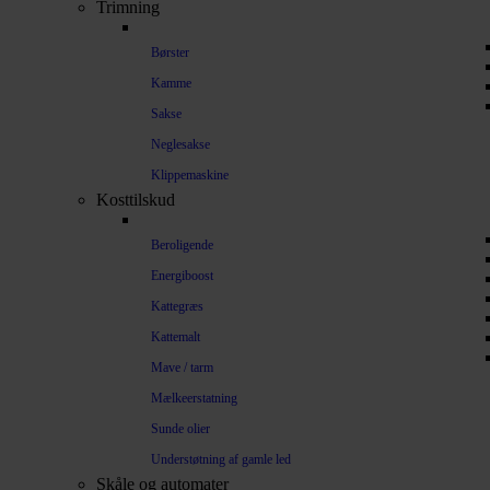
Trimning
Børster
Kamme
Sakse
Neglesakse
Klippemaskine
Kosttilskud
Beroligende
Energiboost
Kattegræs
Kattemalt
Mave / tarm
Mælkeerstatning
Sunde olier
Understøtning af gamle led
Skåle og automater