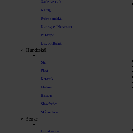
Sædeovertræk
Køling
Rejse-vandskål
Køresyge / Nervøsitet
Bilrampe
Div. biltilbehør
Hundeskål
Stål
Plast
Keramik
Melamin
Bambus
Slowfeeder
Skålunderlag
Senge
Donut senge