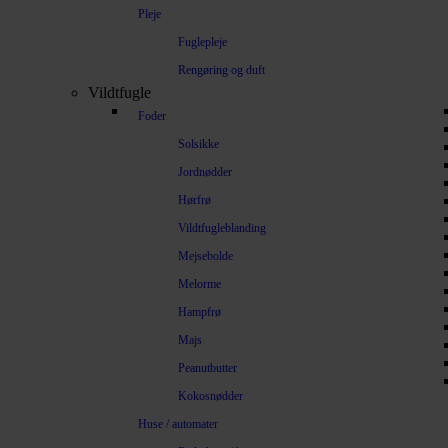
Pleje
Fuglepleje
Rengøring og duft
Vildtfugle
Foder
Solsikke
Jordnødder
Hørfrø
Vildtfugleblanding
Mejsebolde
Melorme
Hampfrø
Majs
Peanutbutter
Kokosnødder
Huse / automater