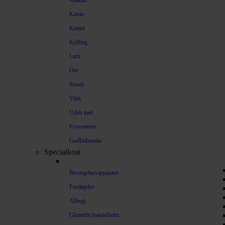
Kalkun
Kanin
Kamel
Kylling
Lam
Ost
Struds
Vildt
Uden kød
Frysetørret
Godbidstaske
Specialkost
Bevægelsesapparatet
Fordøjelse
Allergi
Glutenfri hundefoder