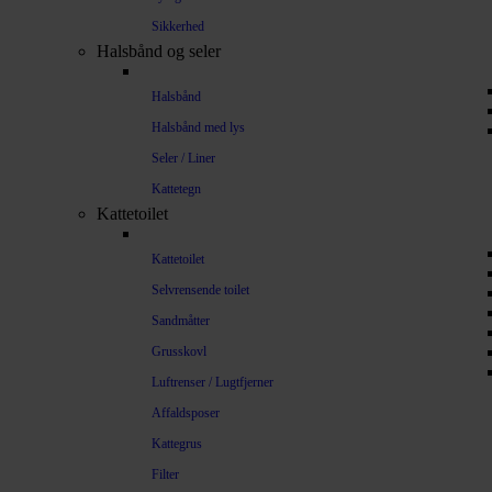
Sikkerhed
Halsbånd og seler
Halsbånd
Halsbånd med lys
Seler / Liner
Kattetegn
Kattetoilet
Kattetoilet
Selvrensende toilet
Sandmåtter
Grusskovl
Luftrenser / Lugtfjerner
Affaldsposer
Kattegrus
Filter