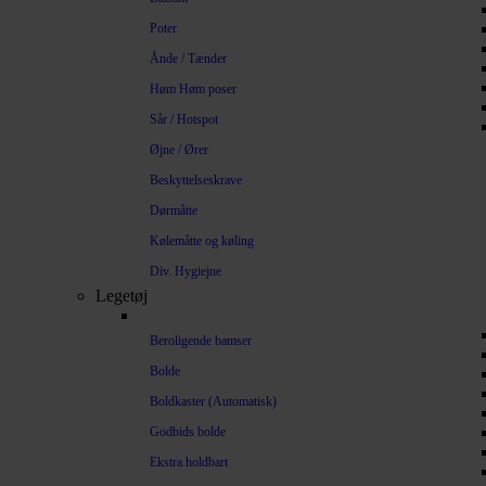
Poter
Ånde / Tænder
Høm Høm poser
Sår / Hotspot
Øjne / Ører
Beskyttelseskrave
Dørmåtte
Kølemåtte og køling
Div. Hygiejne
Legetøj
Beroligende bamser
Bolde
Boldkaster (Automatisk)
Godbids bolde
Ekstra holdbart