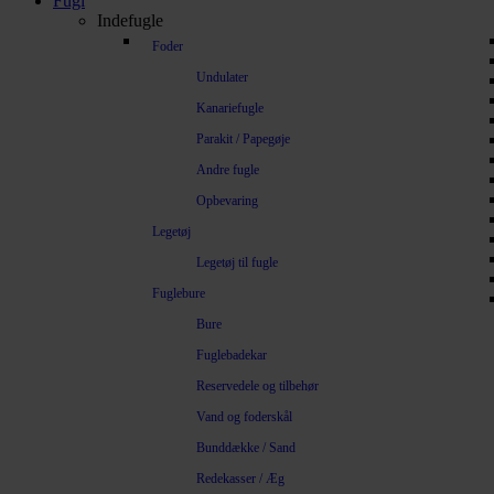
Fugl
Indefugle
Foder
Undulater
Kanariefugle
Parakit / Papegøje
Andre fugle
Opbevaring
Legetøj
Legetøj til fugle
Fuglebure
Bure
Fuglebadekar
Reservedele og tilbehør
Vand og foderskål
Bunddække / Sand
Redekasser / Æg