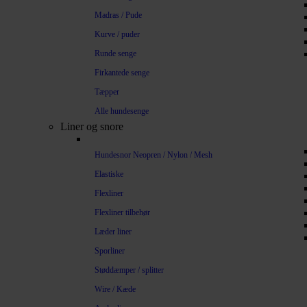
Madras / Pude
Kurve / puder
Runde senge
Firkantede senge
Tæpper
Alle hundesenge
Liner og snore
Hundesnor Neopren / Nylon / Mesh
Elastiske
Flexliner
Flexliner tilbehør
Læder liner
Sporliner
Støddæmper / splitter
Wire / Kæde