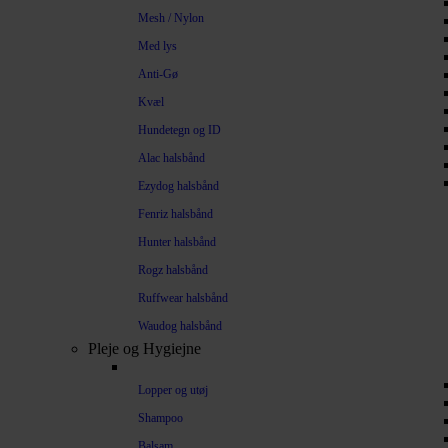
Mesh / Nylon
Med lys
Anti-Gø
Kvæl
Hundetegn og ID
Alac halsbånd
Ezydog halsbånd
Fenriz halsbånd
Hunter halsbånd
Rogz halsbånd
Ruffwear halsbånd
Waudog halsbånd
Pleje og Hygiejne
Lopper og utøj
Shampoo
Balsam