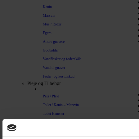
Kanin
Marsvin
Mus / Rotter
Egern
Andre gnavere
Godbidder
Vandflasker og foderskåle
Vand til gnaver
Foder- og kosttilskud
Pleje og Tilbehør
Pels / Pleje
Toilet / Kanin – Marsvin
Toilet Hamster
Børste / Kam
Shampoo
Bure