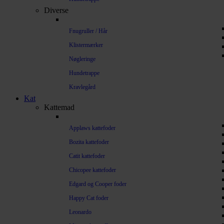
Diverse
Fnugruller / Hår
Klistermærker
Nøgleringe
Hundetrappe
Kravlegård
Kat
Kattemad
Applaws kattefoder
Bozita kattefoder
Catit kattefoder
Chicopee kattefoder
Edgard og Cooper foder
Happy Cat foder
Leonardo