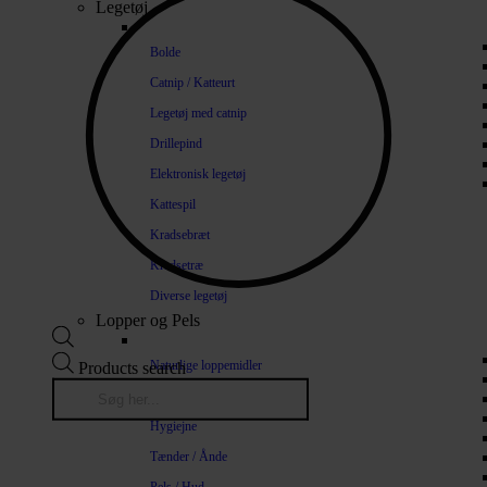
Legetøj
Bolde
Catnip / Katteurt
Legetøj med catnip
Drillepind
Elektronisk legetøj
Kattespil
Kradsebræt
Kradsetræ
Diverse legetøj
Lopper og Pels
Naturlige loppemidler
Products search
Shampoo / Balsam
Hygiejne
Tænder / Ånde