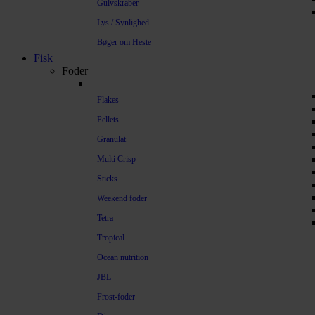
Gulvskraber
Lys / Synlighed
Bøger om Heste
Fisk
Foder
Flakes
Pellets
Granulat
Multi Crisp
Sticks
Weekend foder
Tetra
Tropical
Ocean nutrition
JBL
Frost-foder