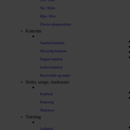
Pels / Hud
Sår / Rifter
Øjne / Ører
Diverse plejeprodukter
Kattedør
Standard kattelem
Microchip kattelem
Magnet kattelem
Isoleret kattelem
Reservedele og nøgler
Huler, senge, madrasser
Kattehule
Katteseng
Madrasser
Træning
Lydighed