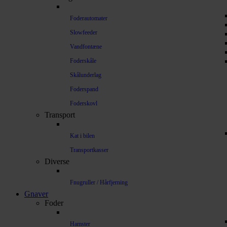
Foderautomater
Slowfeeder
Vandfontæne
Foderskåle
Skålunderlag
Foderspand
Foderskovl
Transport
Kat i bilen
Transportkasser
Diverse
Fnugruller / Hårfjerning
Gnaver
Foder
Hamster