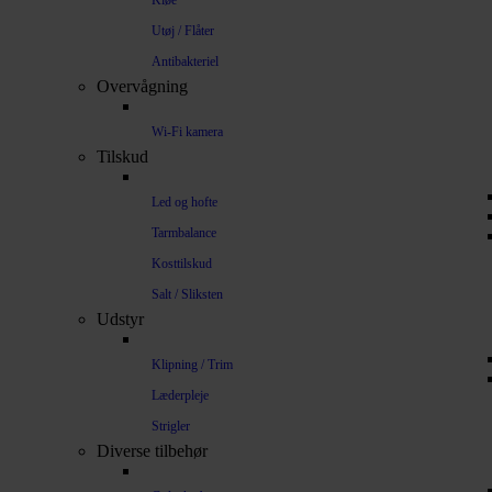
Kløe
Utøj / Flåter
Antibakteriel
Overvågning
Wi-Fi kamera
Tilskud
Led og hofte
Tarmbalance
Kosttilskud
Salt / Sliksten
Udstyr
Klipning / Trim
Læderpleje
Strigler
Diverse tilbehør