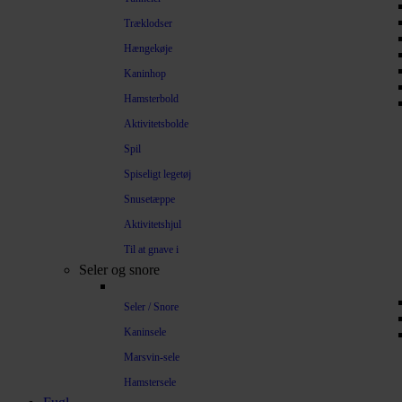
Træklodser
Hængekøje
Kaninhop
Hamsterbold
Aktivitetsbolde
Spil
Spiseligt legetøj
Snusetæppe
Aktivitetshjul
Til at gnave i
Seler og snore
Seler / Snore
Kaninsele
Marsvin-sele
Hamstersele