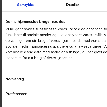
Samtykke
Detaljer
Musebur
Hamsterbur
Denne hjemmeside bruger cookies
Kaninbur
Vi bruger cookies til at tilpasse vores indhold og annoncer, til
Rottebur
funktioner til sociale medier og til at analysere vores trafik. 
Marsvinebur
oplysninger om din brug af vores hjemmeside med vores part
Løbegård
sociale medier, annonceringspartnere og analysepartnere. V
Overdækning løbegård
kombinere disse data med andre oplysninger, du har givet de
Indretning til bure
indsamlet fra din brug af deres tjenester.
Legepladser til bure
Senge til gnavere
Samtykkevalg
Stiger til bure
Nødvendig
Reservedele til bure
Clips til bure
Præferencer
Transportkasse
Strøelse og bundlag