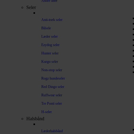
Andre liner
Seler
Anti-træk seler
Bilsele
Læder seler
Ezydog seler
Hunter seler
Kurgo seler
Non-stop seler
Rogz hundeseler
Red Dingo seler
Ruffwear seler
Tre Ponti seler
H-seler
Halsbånd
Læderhalsbånd