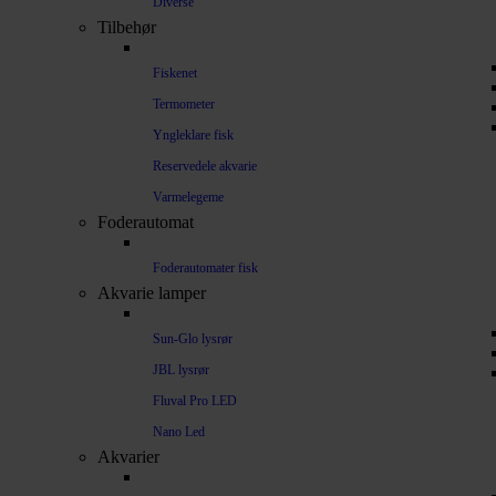
Diverse
Tilbehør
Fiskenet
Termometer
Yngleklare fisk
Reservedele akvarie
Varmelegeme
Foderautomat
Foderautomater fisk
Akvarie lamper
Sun-Glo lysrør
JBL lysrør
Fluval Pro LED
Nano Led
Akvarier