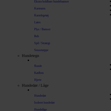
Ekstra holdbare hundebamser
Kastearm
Kastelegetøj
Latex
Plys / Bamser
Reb
Spil / Strategi
Snusetæppe
Hundetegn
Runde
Kødben
Hjerte
Hundedør / Låge
Hundedør
Isoleret hundedør
Hundelåge