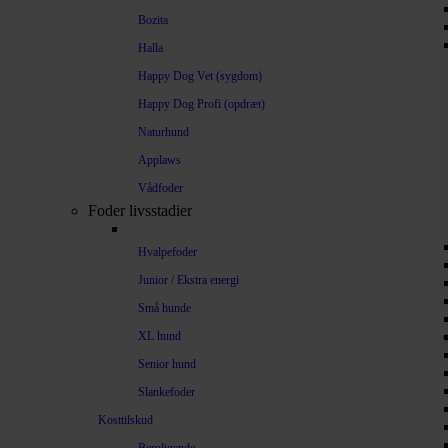
Bozita
Halla
Happy Dog Vet (sygdom)
Happy Dog Profi (opdræt)
Naturhund
Applaws
Vådfoder
Foder livsstadier
Hvalpefoder
Junior / Ekstra energi
Små hunde
XL hund
Senior hund
Slankefoder
Kosttilskud