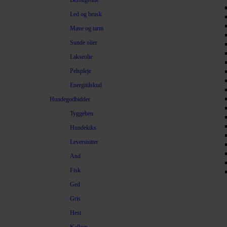
Beroligende
Led og brusk
Mave og tarm
Sunde olier
Lakseolie
Pelspleje
Energitilskud
Hundegodbidder
Tyggeben
Hundekiks
Leversnitter
And
Fisk
Ged
Gris
Hest