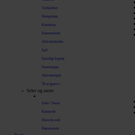
Træklodser
Hængekøje
Kaninhop
Hamsterbold
Aktivitetsbolde
Spil
Spiseligt legetøj
Snusetæppe
Aktivitetshjul
Til at gnave i
Seler og snore
Seler / Snore
Kaninsele
Marsvin-sele
Hamstersele