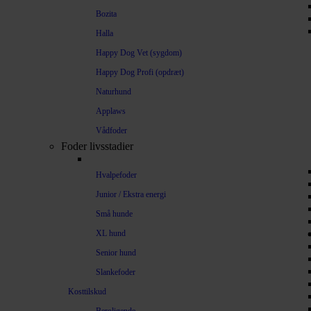
Bozita
Halla
Happy Dog Vet (sygdom)
Happy Dog Profi (opdræt)
Naturhund
Applaws
Vådfoder
Foder livsstadier
Hvalpefoder
Junior / Ekstra energi
Små hunde
XL hund
Senior hund
Slankefoder
Kosttilskud