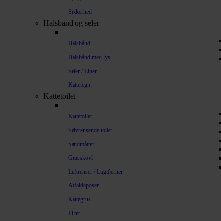
Sikkerhed
Halsbånd og seler
Halsbånd
Halsbånd med lys
Seler / Liner
Kattetegn
Kattetoilet
Kattetoilet
Selvrensende toilet
Sandmåtter
Grusskovl
Luftrenser / Lugtfjerner
Affaldsposer
Kattegrus
Filter