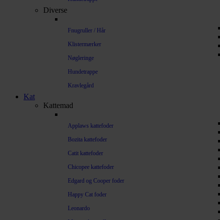
Diverse
Fnugruller / Hår
Klistermærker
Nøgleringe
Hundetrappe
Kravlegård
Kat
Kattemad
Applaws kattefoder
Bozita kattefoder
Catit kattefoder
Chicopee kattefoder
Edgard og Cooper foder
Happy Cat foder
Leonardo