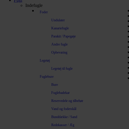
Fugl
Indefugle
Foder
Undulater
Kanariefugle
Parakit / Papegøje
Andre fugle
Opbevaring
Legetøj
Legetøj til fugle
Fuglebure
Bure
Fuglebadekar
Reservedele og tilbehør
Vand og foderskål
Bunddække / Sand
Redekasser / Æg