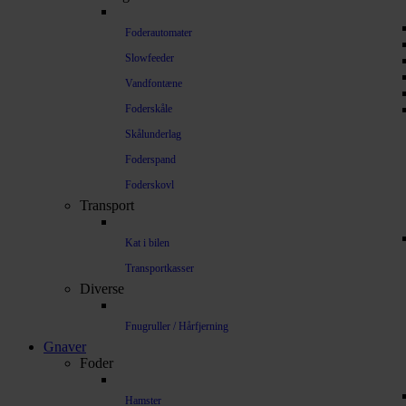
Foderautomater
Slowfeeder
Vandfontæne
Foderskåle
Skålunderlag
Foderspand
Foderskovl
Transport
Kat i bilen
Transportkasser
Diverse
Fnugruller / Hårfjerning
Gnaver
Foder
Hamster