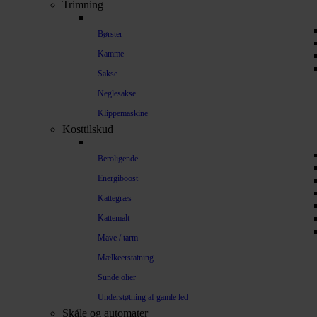
Trimning
Børster
Kamme
Sakse
Neglesakse
Klippemaskine
Kosttilskud
Beroligende
Energiboost
Kattegræs
Kattemalt
Mave / tarm
Mælkeerstatning
Sunde olier
Understøtning af gamle led
Skåle og automater