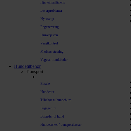
Hjerteinsufficiens
Leverproblemer
Nyresvigt
Regenerering
Urinvejssten
Vægtkontrol
Mælkeerstatning
Vegetar hundefoder
Hundetilbehør
Transport
Bilsele
Hundebur
Tilbehør til hundebure
Bagagerum
Bilsæder til hund
Hundetasker / transportkasser