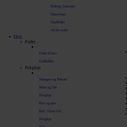
Redeæg /materiale
Hønseringe
Vandbaljer
Alt det andet
Hest
Foder
Foder til hest
Godbidder
Pelspleje
Shampoo og Balsam
Mane og Tail
Hovpleje
Ører og øjne
Køl / Varme Gel
Hudpleje