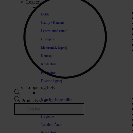
Legetøj
Bolde
Catnip / Katteurt
Legetøj med catnip
Drillepind
Elektronisk legetøj
Kattespil
Kradsebræt
Kradsetræ
Diverse legetøj
Lopper og Pels
Naturlige loppemidler
Products search
Shampoo / Balsam
Hygiejne
Tænder / Ånde