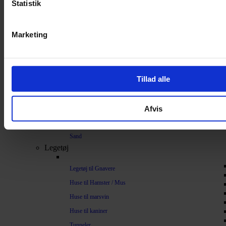
Statistik
Bundlag / Strøelse
Papirstrøelse
Marketing
Hamp
Savsmuld
Bark
Tillad alle
Bommuld
Spelt
Afvis
Træpiller
Vat
Sand
Legetøj
Legetøj til Gnavere
Huse til Hamster / Mus
Huse til marsvin
Huse til kaniner
Tunneler