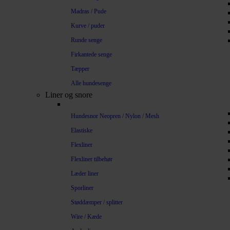
Madras / Pude
Kurve / puder
Runde senge
Firkantede senge
Tæpper
Alle hundesenge
Liner og snore
Hundesnor Neopren / Nylon / Mesh
Elastiske
Flexliner
Flexliner tilbehør
Læder liner
Sporliner
Støddæmper / splitter
Wire / Kæde