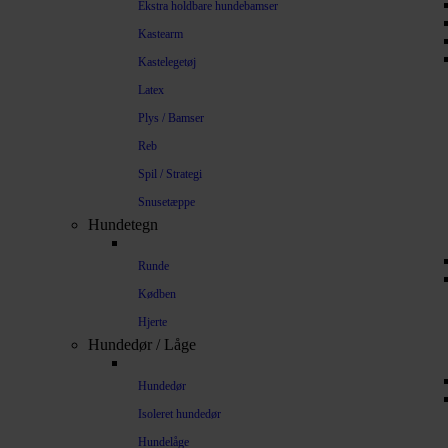
Ekstra holdbare hundebamser
Kastearm
Kastelegetøj
Latex
Plys / Bamser
Reb
Spil / Strategi
Snusetæppe
Hundetegn
Runde
Kødben
Hjerte
Hundedør / Låge
Hundedør
Isoleret hundedør
Hundelåge