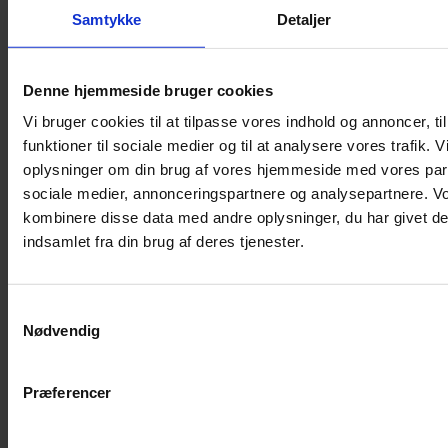
Samtykke
Detaljer
Musebur
Hamsterbur
Denne hjemmeside bruger cookies
Kaninbur
Vi bruger cookies til at tilpasse vores indhold og annoncer, til
Rottebur
funktioner til sociale medier og til at analysere vores trafik. 
Marsvinebur
oplysninger om din brug af vores hjemmeside med vores part
Løbegård
sociale medier, annonceringspartnere og analysepartnere. V
Overdækning løbegård
kombinere disse data med andre oplysninger, du har givet de
Indretning til bure
indsamlet fra din brug af deres tjenester.
Legepladser til bure
Senge til gnavere
Samtykkevalg
Stiger til bure
Nødvendig
Reservedele til bure
Clips til bure
Præferencer
Transportkasse
Strøelse og bundlag