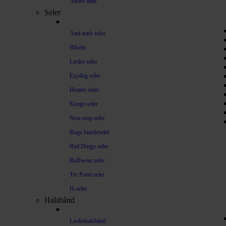
Andre liner
Seler
Anti-træk seler
Bilsele
Læder seler
Ezydog seler
Hunter seler
Kurgo seler
Non-stop seler
Rogz hundeseler
Red Dingo seler
Ruffwear seler
Tre Ponti seler
H-seler
Halsbånd
Læderhalsbånd