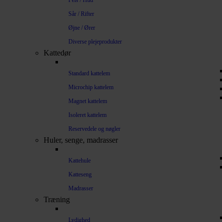
Pels / Hud
Sår / Rifter
Øjne / Ører
Diverse plejeprodukter
Kattedør
Standard kattelem
Microchip kattelem
Magnet kattelem
Isoleret kattelem
Reservedele og nøgler
Huler, senge, madrasser
Kattehule
Katteseng
Madrasser
Træning
Lydighed