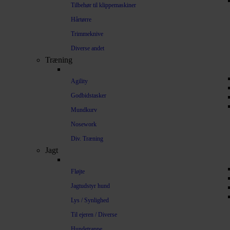
Tilbehør til klippemaskiner
Hårtørre
Trimmeknive
Diverse andet
Træning
Agility
Godbidstasker
Mundkurv
Nosework
Div. Træning
Jagt
Fløjte
Jagtudstyr hund
Lys / Synlighed
Til ejeren / Diverse
Hundetrappe