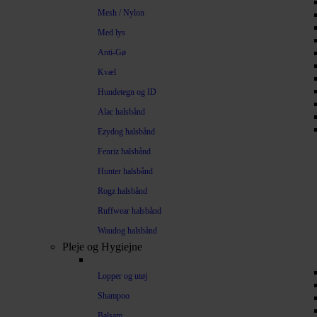
Mesh / Nylon
Med lys
Anti-Gø
Kvæl
Hundetegn og ID
Alac halsbånd
Ezydog halsbånd
Fenriz halsbånd
Hunter halsbånd
Rogz halsbånd
Ruffwear halsbånd
Waudog halsbånd
Pleje og Hygiejne
Lopper og utøj
Shampoo
Balsam