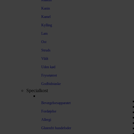
Kalkun
Kanin
Kamel
Kylling
Lam
Ost
Struds
Vildt
Uden kød
Frysetørret
Godbidstaske
Specialkost
Bevægelsesapparatet
Fordøjelse
Allergi
Glutenfri hundefoder