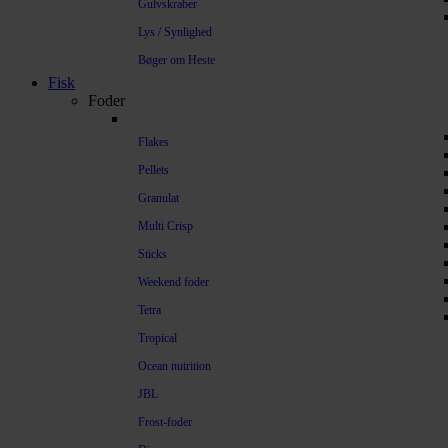
Gulvskraber
Lys / Synlighed
Bøger om Heste
Fisk
Foder
Flakes
Pellets
Granulat
Multi Crisp
Sticks
Weekend foder
Tetra
Tropical
Ocean nutrition
JBL
Frost-foder