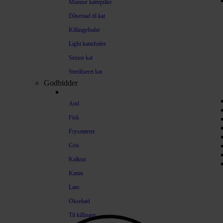
Miamor kattepiller
Dåsemad til kat
Killingefoder
Light kattefoder
Senior kat
Steriliseret kat
Godbidder
And
Fisk
Frysetørret
Gris
Kalkun
Kanin
Lam
Oksekød
Til killinger