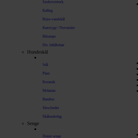
Sædeovertræk
Køling
Rejse-vandskål
Køresyge / Nervøsitet
Bilrampe
Div. biltilbehør
Hundeskål
Stål
Plast
Keramik
Melamin
Bambus
Slowfeeder
Skålunderlag
Senge
Donut senge