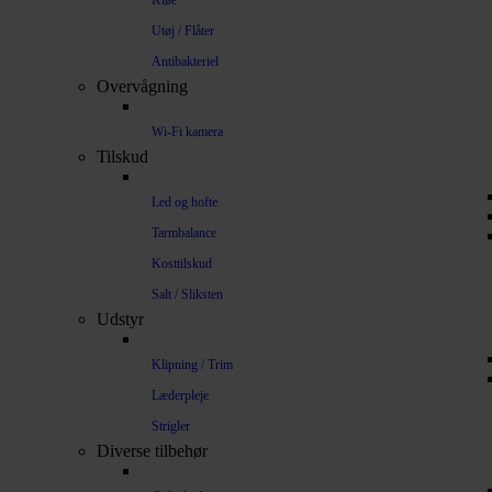
Kløe
Utøj / Flåter
Antibakteriel
Overvågning
Wi-Fi kamera
Tilskud
Led og hofte
Tarmbalance
Kosttilskud
Salt / Sliksten
Udstyr
Klipning / Trim
Læderpleje
Strigler
Diverse tilbehør