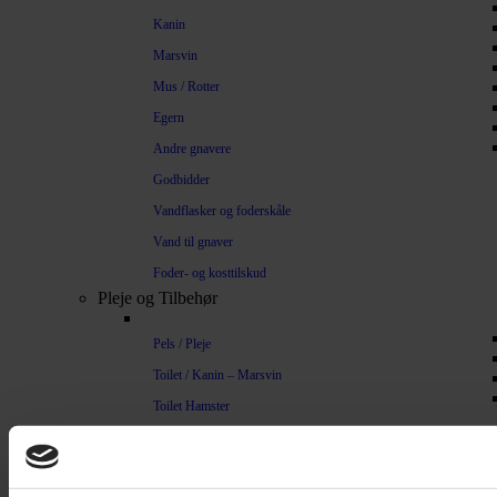
Kanin
Marsvin
Mus / Rotter
Egern
Andre gnavere
Godbidder
Vandflasker og foderskåle
Vand til gnaver
Foder- og kosttilskud
Pleje og Tilbehør
Pels / Pleje
Toilet / Kanin – Marsvin
Toilet Hamster
Børste / Kam
Shampoo
Bure