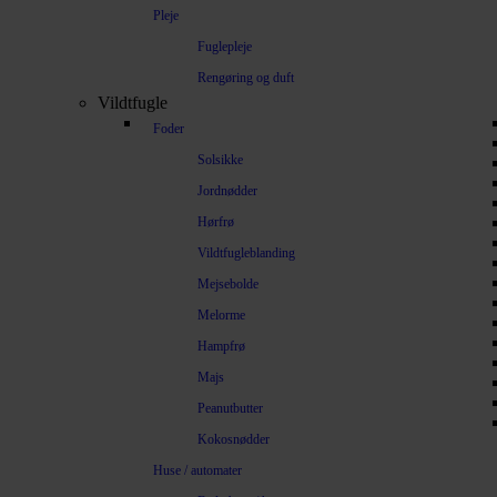
Pleje
Fuglepleje
Rengøring og duft
Vildtfugle
Foder
Solsikke
Jordnødder
Hørfrø
Vildtfugleblanding
Mejsebolde
Melorme
Hampfrø
Majs
Peanutbutter
Kokosnødder
Huse / automater