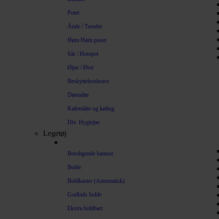
Poter
Ånde / Tænder
Høm Høm poser
Sår / Hotspot
Øjne / Ører
Beskyttelseskrave
Dørmåtte
Kølemåtte og køling
Div. Hygiejne
Legetøj
Beroligende bamser
Bolde
Boldkaster (Automatisk)
Godbids bolde
Ekstra holdbart