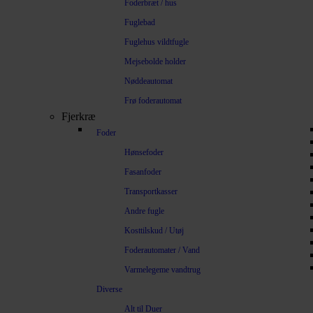
Foderbræt / hus
Fuglebad
Fuglehus vildtfugle
Mejsebolde holder
Nøddeautomat
Frø foderautomat
Fjerkræ
Foder
Hønsefoder
Fasanfoder
Transportkasser
Andre fugle
Kosttilskud / Utøj
Foderautomater / Vand
Varmelegeme vandtrug
Diverse
Alt til Duer