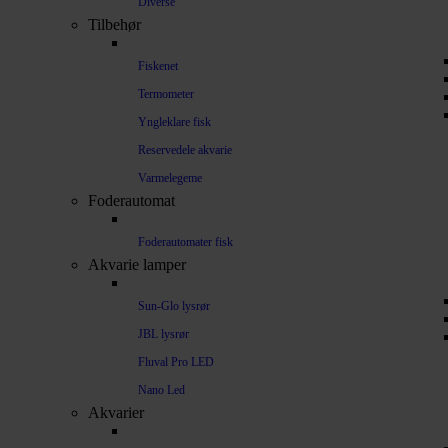
Diverse
Tilbehør
Fiskenet
Termometer
Yngleklare fisk
Reservedele akvarie
Varmelegeme
Foderautomat
Foderautomater fisk
Akvarie lamper
Sun-Glo lysrør
JBL lysrør
Fluval Pro LED
Nano Led
Akvarier