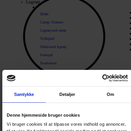
Legetøj
Bolde
Catnip / Katteurt
Legetøj med catnip
Drillepind
Elektronisk legetøj
Kattespil
Kradsebræt
Kradsetræ
Diverse legetøj
Lopper og Pels
Samtykke
Detaljer
Om
Naturlige loppemidler
Products search
Shampoo / Balsam
Denne hjemmeside bruger cookies
Hygiejne
Tænder / Ånde
Vi bruger cookies til at tilpasse vores indhold og annoncer,