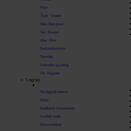
Poter
Ånde / Tænder
Høm Høm poser
Sår / Hotspot
Øjne / Ører
Beskyttelseskrave
Dørmåtte
Kølemåtte og køling
Div. Hygiejne
Legetøj
Beroligende bamser
Bolde
Boldkaster (Automatisk)
Godbids bolde
Ekstra holdbart