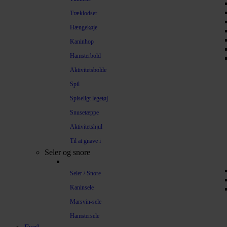
Træklodser
Hængekøje
Kaninhop
Hamsterbold
Aktivitetsbolde
Spil
Spiseligt legetøj
Snusetæppe
Aktivitetshjul
Til at gnave i
Seler og snore
Seler / Snore
Kaninsele
Marsvin-sele
Hamstersele