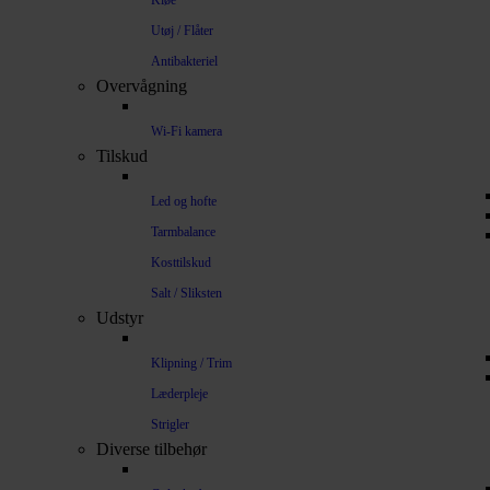
Kløe
Utøj / Flåter
Antibakteriel
Overvågning
Wi-Fi kamera
Tilskud
Led og hofte
Tarmbalance
Kosttilskud
Salt / Sliksten
Udstyr
Klipning / Trim
Læderpleje
Strigler
Diverse tilbehør