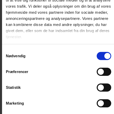
til at vise dig funktioner til sociale medier og til at analysere
Pels / Hud
vores trafik. Vi deler også oplysninger om din brug af vores
Sår / Rifter
hjemmeside med vores partnere inden for sociale medier,
Øjne / Ører
annonceringspartnere og analysepartnere. Vores partnere
Diverse plejeprodukter
kan kombinere disse data med andre oplysninger, du har
Kattedør
givet dem, eller som de har indsamlet fra din brug af deres
tjenester.
Standard kattelem
Microchip kattelem
Samtykkevalg
Magnet kattelem
Nødvendig
Isoleret kattelem
Reservedele og nøgler
Præferencer
Huler, senge, madrasser
Kattehule
Statistik
Katteseng
Madrasser
Træning
Marketing
Lydighed