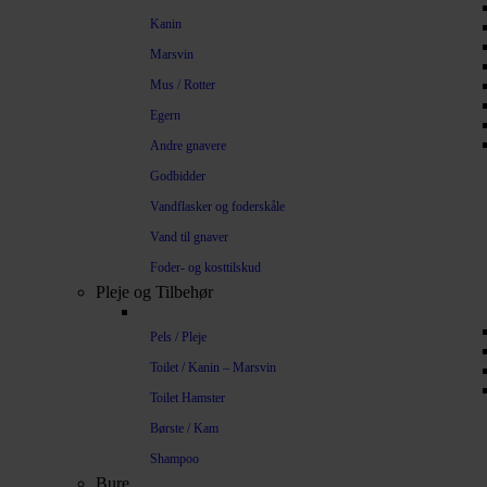
Kanin
Marsvin
Mus / Rotter
Egern
Andre gnavere
Godbidder
Vandflasker og foderskåle
Vand til gnaver
Foder- og kosttilskud
Pleje og Tilbehør
Pels / Pleje
Toilet / Kanin – Marsvin
Toilet Hamster
Børste / Kam
Shampoo
Bure