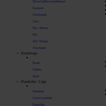
Ekstra holdbare hundebamser
Kastearm
Kastelegetøj
Latex
Plys / Bamser
Reb
Spil / Strategi
Snusetæppe
Hundetegn
Runde
Kødben
Hjerte
Hundedør / Låge
Hundedør
Isoleret hundedør
Hundelåge