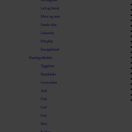
Beroligende
Led og brusk
Mave og tarm
Sunde olier
Lakseolie
Pelspleje
Energitilskud
Hundegodbidder
Tyggeben
Hundekiks
Leversnitter
And
Fisk
Ged
Gris
Hest