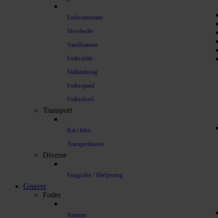
Foderautomater
Slowfeeder
Vandfontæne
Foderskåle
Skålunderlag
Foderspand
Foderskovl
Transport
Kat i bilen
Transportkasser
Diverse
Fnugruller / Hårfjerning
Gnaver
Foder
Hamster