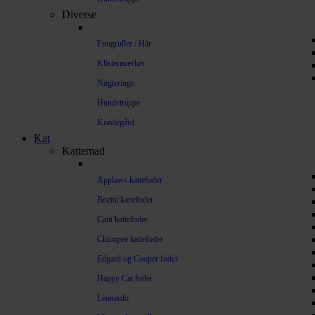
Diverse
Fnugruller / Hår
Klistermærker
Nøgleringe
Hundetrappe
Kravlegård
Kat
Kattemad
Applaws kattefoder
Bozita kattefoder
Catit kattefoder
Chicopee kattefoder
Edgard og Cooper foder
Happy Cat foder
Leonardo