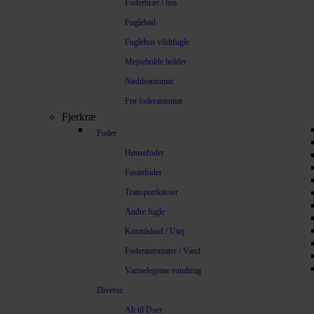
Foderbræt / hus
Fuglebad
Fuglehus vildtfugle
Mejsebolde holder
Nøddeautomat
Frø foderautomat
Fjerkræ
Foder
Hønsefoder
Fasanfoder
Transportkasser
Andre fugle
Kosttilskud / Utøj
Foderautomater / Vand
Varmelegeme vandtrug
Diverse
Alt til Duer