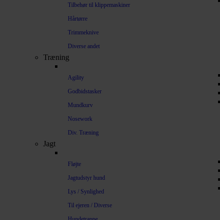
Tilbehør til klippemaskiner
Hårtørre
Trimmeknive
Diverse andet
Træning
Agility
Godbidstasker
Mundkurv
Nosework
Div. Træning
Jagt
Fløjte
Jagtudstyr hund
Lys / Synlighed
Til ejeren / Diverse
Hundetrappe