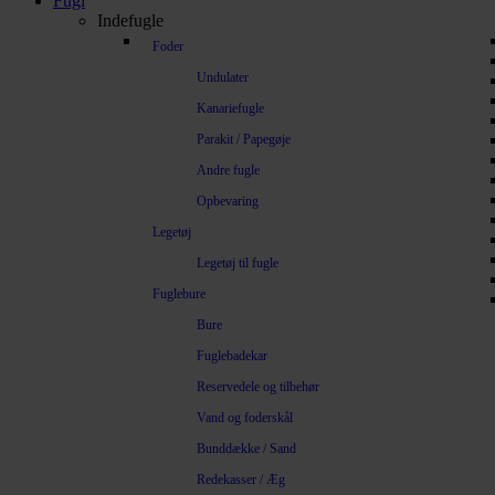
Fugl
Indefugle
Foder
Undulater
Kanariefugle
Parakit / Papegøje
Andre fugle
Opbevaring
Legetøj
Legetøj til fugle
Fuglebure
Bure
Fuglebadekar
Reservedele og tilbehør
Vand og foderskål
Bunddække / Sand
Redekasser / Æg