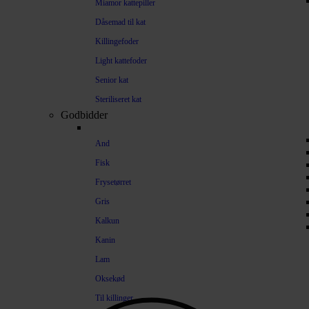
Miamor kattepiller
Dåsemad til kat
Killingefoder
Light kattefoder
Senior kat
Steriliseret kat
Godbidder
And
Fisk
Frysetørret
Gris
Kalkun
Kanin
Lam
Oksekød
Til killinger