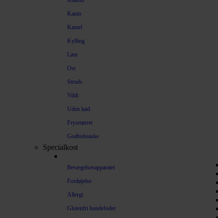
Kalkun
Kanin
Kamel
Kylling
Lam
Ost
Struds
Vildt
Uden kød
Frysetørret
Godbidstaske
Specialkost
Bevægelsesapparatet
Fordøjelse
Allergi
Glutenfri hundefoder