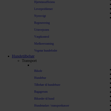
Hjerteinsufficiens
Leverproblemer
Nyresvigt
Regenerering
Urinvejssten
Vægtkontrol
Mælkeerstatning
Vegetar hundefoder
Hundetilbehør
Transport
Bilsele
Hundebur
Tilbehør til hundebure
Bagagerum
Bilsæder til hund
Hundetasker / transportkasser