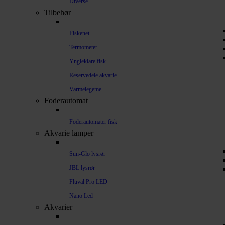
Diverse
Tilbehør
Fiskenet
Termometer
Yngleklare fisk
Reservedele akvarie
Varmelegeme
Foderautomat
Foderautomater fisk
Akvarie lamper
Sun-Glo lysrør
JBL lysrør
Fluval Pro LED
Nano Led
Akvarier