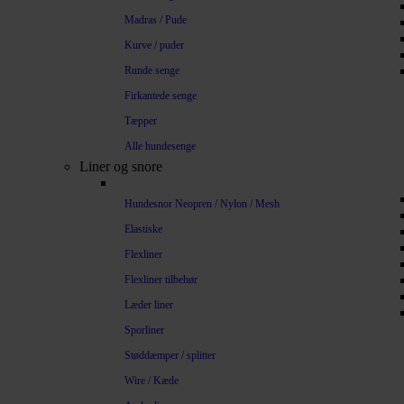
Madras / Pude
Kurve / puder
Runde senge
Firkantede senge
Tæpper
Alle hundesenge
Liner og snore
Hundesnor Neopren / Nylon / Mesh
Elastiske
Flexliner
Flexliner tilbehør
Læder liner
Sporliner
Støddæmper / splitter
Wire / Kæde