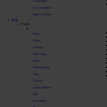
Gulvskraber
Lys / Synlighed
Bøger om Heste
Fisk
Foder
Flakes
Pellets
Granulat
Multi Crisp
Sticks
Weekend foder
Tetra
Tropical
Ocean nutrition
JBL
Frost-foder