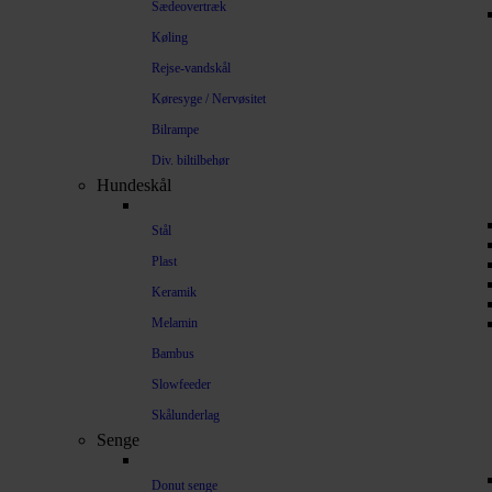
Sædeovertræk
Køling
Rejse-vandskål
Køresyge / Nervøsitet
Bilrampe
Div. biltilbehør
Hundeskål
Stål
Plast
Keramik
Melamin
Bambus
Slowfeeder
Skålunderlag
Senge
Donut senge