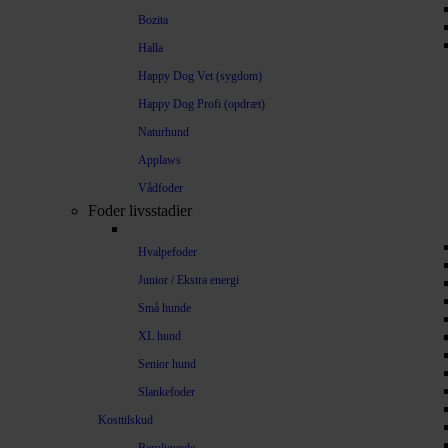
Bozita
Halla
Happy Dog Vet (sygdom)
Happy Dog Profi (opdræt)
Naturhund
Applaws
Vådfoder
Foder livsstadier
Hvalpefoder
Junior / Ekstra energi
Små hunde
XL hund
Senior hund
Slankefoder
Kosttilskud