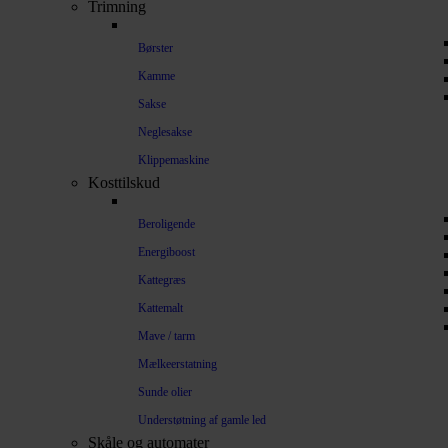
Trimning
Børster
Kamme
Sakse
Neglesakse
Klippemaskine
Kosttilskud
Beroligende
Energiboost
Kattegræs
Kattemalt
Mave / tarm
Mælkeerstatning
Sunde olier
Understøtning af gamle led
Skåle og automater