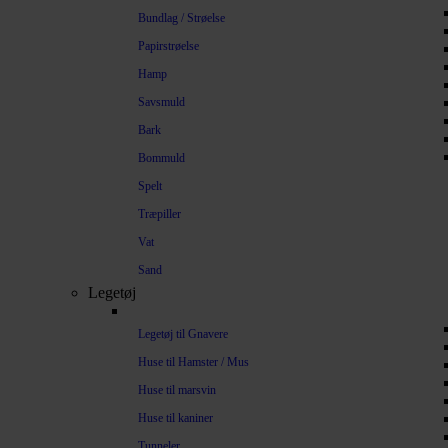
Bundlag / Strøelse
Papirstrøelse
Hamp
Savsmuld
Bark
Bommuld
Spelt
Træpiller
Vat
Sand
Legetøj
Legetøj til Gnavere
Huse til Hamster / Mus
Huse til marsvin
Huse til kaniner
Tunneler