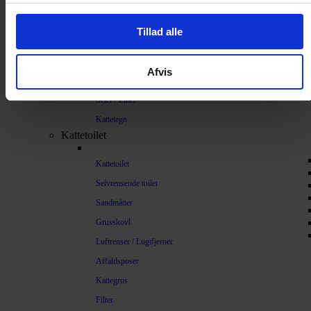
Sikkerhed
Tillad alle
Halsbånd og seler
Halsbånd
Afvis
Halsbånd med lys
Seler / Liner
Kattetegn
Kattetoilet
Kattetoilet
Selvrensende toilet
Sandmåtter
Grusskovl
Luftrenser / Lugtfjerner
Affaldsposer
Kattegrus
Filter