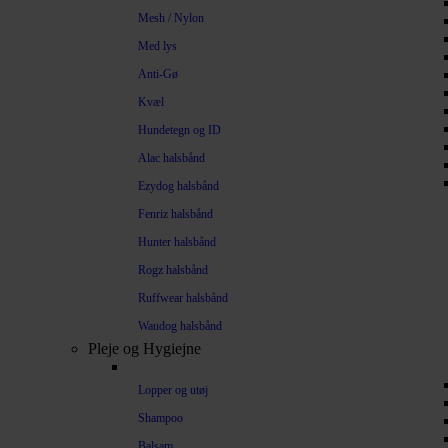
Mesh / Nylon
Med lys
Anti-Gø
Kvæl
Hundetegn og ID
Alac halsbånd
Ezydog halsbånd
Fenriz halsbånd
Hunter halsbånd
Rogz halsbånd
Ruffwear halsbånd
Waudog halsbånd
Pleje og Hygiejne
Lopper og utøj
Shampoo
Balsam