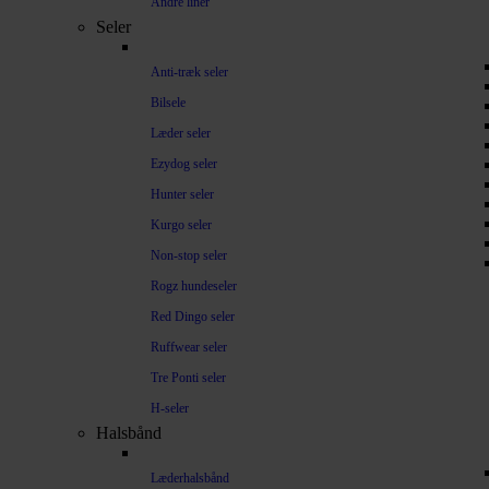
Andre liner
Seler
Anti-træk seler
Bilsele
Læder seler
Ezydog seler
Hunter seler
Kurgo seler
Non-stop seler
Rogz hundeseler
Red Dingo seler
Ruffwear seler
Tre Ponti seler
H-seler
Halsbånd
Læderhalsbånd