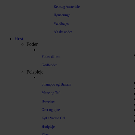
Redeæg /materiale
Hønseringe
Vandbaljer
Alt det andet
Hest
Foder
Foder til hest
Godbidder
Pelspleje
Shampoo og Balsam
Mane og Tail
Hovpleje
Ører og øjne
Køl / Varme Gel
Hudpleje