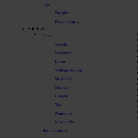
Pleje
Fuglepleje
Rengøring og duft
Vildtfugle
Foder
Solsikke
Jordnødder
Hørfrø
Vildtfugleblanding
Mejsebolde
Melorme
Hampfrø
Majs
Peanutbutter
Kokosnødder
Huse / automater