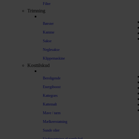
Filter
Trimning
Børster
Kamme
Sakse
Neglesakse
Klippemaskine
Kosttilskud
Beroligende
Energiboost
Kattegræs
Kattemalt
Mave / tarm
Mælkeerstatning
Sunde olier