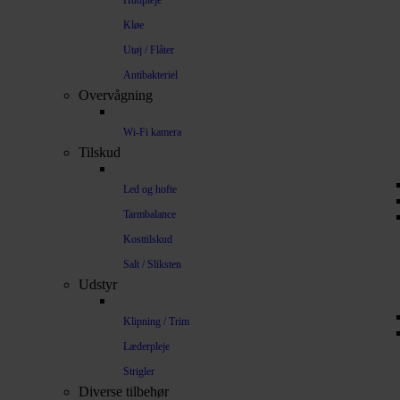
Hudpleje
Kløe
Utøj / Flåter
Antibakteriel
Overvågning
Wi-Fi kamera
Tilskud
Led og hofte
Tarmbalance
Kosttilskud
Salt / Sliksten
Udstyr
Klipning / Trim
Læderpleje
Strigler
Diverse tilbehør