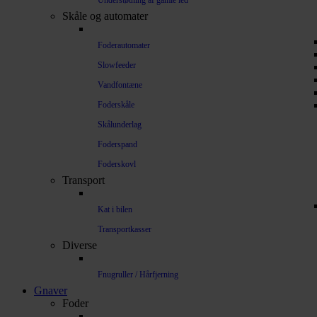
Understøtning af gamle led
Skåle og automater
Foderautomater
Slowfeeder
Vandfontæne
Foderskåle
Skålunderlag
Foderspand
Foderskovl
Transport
Kat i bilen
Transportkasser
Diverse
Fnugruller / Hårfjerning
Gnaver
Foder