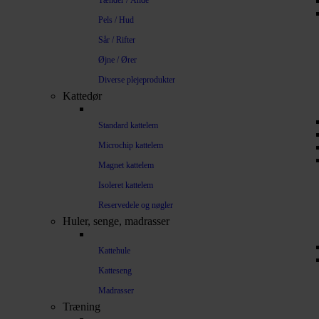
Tænder / Ånde
Pels / Hud
Sår / Rifter
Øjne / Ører
Diverse plejeprodukter
Kattedør
Standard kattelem
Microchip kattelem
Magnet kattelem
Isoleret kattelem
Reservedele og nøgler
Huler, senge, madrasser
Kattehule
Katteseng
Madrasser
Træning