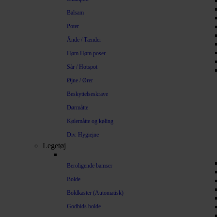
Balsam
Poter
Ånde / Tænder
Høm Høm poser
Sår / Hotspot
Øjne / Ører
Beskyttelseskrave
Dørmåtte
Kølemåtte og køling
Div. Hygiejne
Legetøj
Beroligende bamser
Bolde
Boldkaster (Automatisk)
Godbids bolde