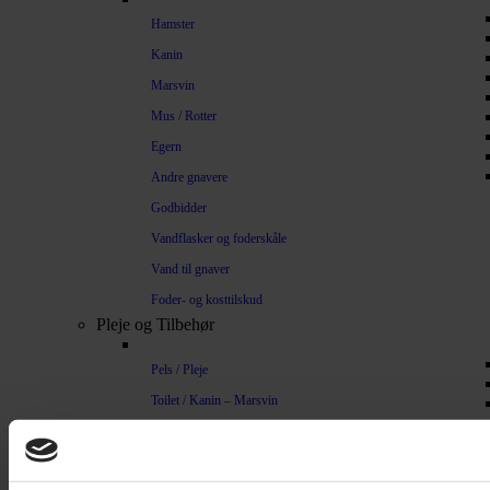
Hamster
Kanin
Marsvin
Mus / Rotter
Egern
Andre gnavere
Godbidder
Vandflasker og foderskåle
Vand til gnaver
Foder- og kosttilskud
Pleje og Tilbehør
Pels / Pleje
Toilet / Kanin – Marsvin
Toilet Hamster
Børste / Kam