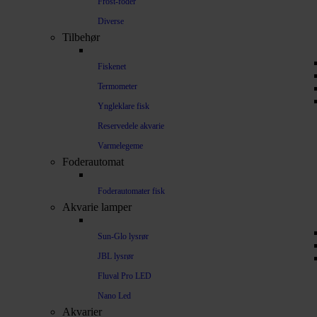
Frost-foder
Diverse
Tilbehør
Fiskenet
Termometer
Yngleklare fisk
Reservedele akvarie
Varmelegeme
Foderautomat
Foderautomater fisk
Akvarie lamper
Sun-Glo lysrør
JBL lysrør
Fluval Pro LED
Nano Led
Akvarier