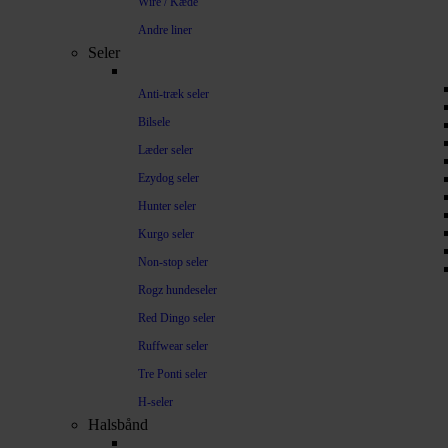
Wire / Kæde
Andre liner
Seler
Anti-træk seler
Bilsele
Læder seler
Ezydog seler
Hunter seler
Kurgo seler
Non-stop seler
Rogz hundeseler
Red Dingo seler
Ruffwear seler
Tre Ponti seler
H-seler
Halsbånd