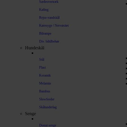
Sædeovertræk
Køling
Rejse-vandskål
Køresyge / Nervøsitet
Bilrampe
Div. biltilbehør
Hundeskål
Stål
Plast
Keramik
Melamin
Bambus
Slowfeeder
Skålunderlag
Senge
Donut senge