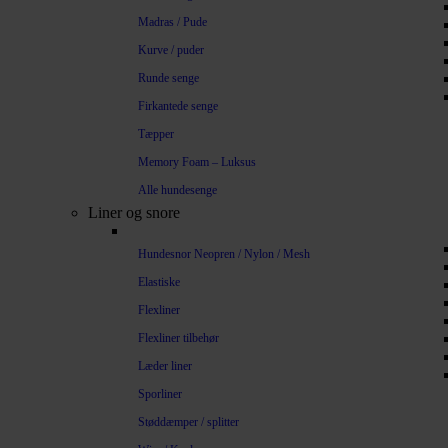
Madras / Pude
Kurve / puder
Runde senge
Firkantede senge
Tæpper
Memory Foam – Luksus
Alle hundesenge
Liner og snore
Hundesnor Neopren / Nylon / Mesh
Elastiske
Flexliner
Flexliner tilbehør
Læder liner
Sporliner
Støddæmper / splitter