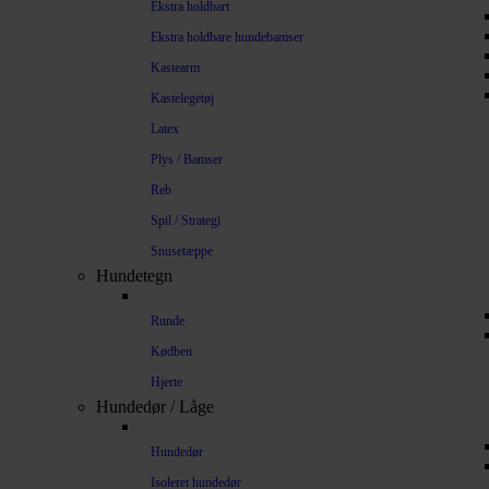
Ekstra holdbart
Ekstra holdbare hundebamser
Kastearm
Kastelegetøj
Latex
Plys / Bamser
Reb
Spil / Strategi
Snusetæppe
Hundetegn
Runde
Kødben
Hjerte
Hundedør / Låge
Hundedør
Isoleret hundedør