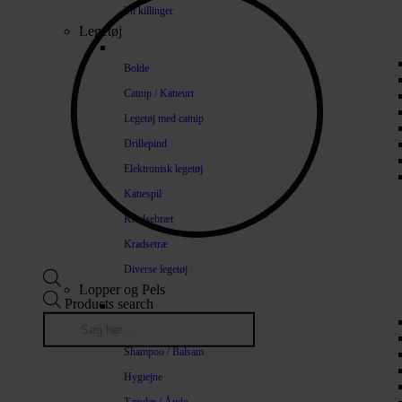
Til killinger
Legetøj
Bolde
Catnip / Katteurt
Legetøj med catnip
Drillepind
Elektronisk legetøj
Kattespil
Kradsebræt
Kradsetræ
Diverse legetøj
Lopper og Pels
Products search
Naturlige loppemidler
Shampoo / Balsam
Hygiejne