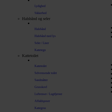
Lydighed
Sikkerhed
Halsbånd og seler
Halsbånd
Halsbånd med lys
Seler / Liner
Kattetegn
Kattetoilet
Kattetoilet
Selvrensende toilet
Sandmåtter
Grusskovl
Luftrenser / Lugtfjerner
Affaldsposer
Kattegrus