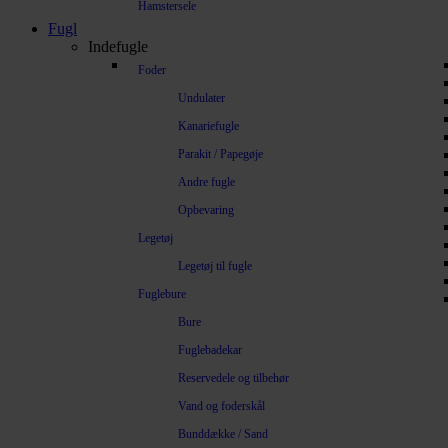
Hamstersele
Fugl
Indefugle
Foder
Undulater
Kanariefugle
Parakit / Papegøje
Andre fugle
Opbevaring
Legetøj
Legetøj til fugle
Fuglebure
Bure
Fuglebadekar
Reservedele og tilbehør
Vand og foderskål
Bunddække / Sand