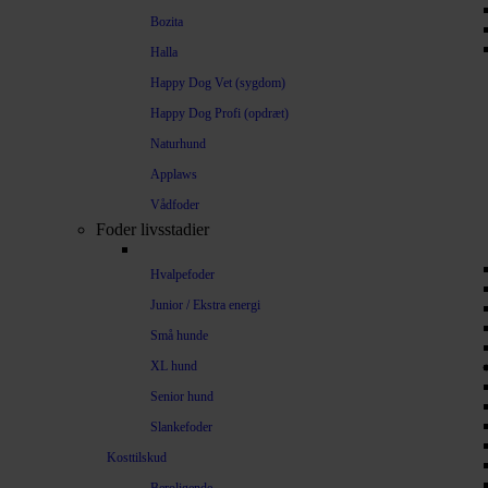
Bozita
Halla
Happy Dog Vet (sygdom)
Happy Dog Profi (opdræt)
Naturhund
Applaws
Vådfoder
Foder livsstadier
Hvalpefoder
Junior / Ekstra energi
Små hunde
XL hund
Senior hund
Slankefoder
Kosttilskud