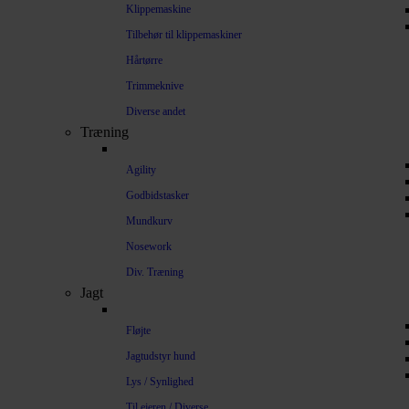
Klippemaskine
Tilbehør til klippemaskiner
Hårtørre
Trimmeknive
Diverse andet
Træning
Agility
Godbidstasker
Mundkurv
Nosework
Div. Træning
Jagt
Fløjte
Jagtudstyr hund
Lys / Synlighed
Til ejeren / Diverse