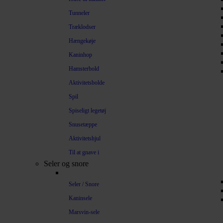
Tunneler
Træklodser
Hængekøje
Kaninhop
Hamsterbold
Aktivitetsbolde
Spil
Spiseligt legetøj
Snusetæppe
Aktivitetshjul
Til at gnave i
Seler og snore
Seler / Snore
Kaninsele
Marsvin-sele