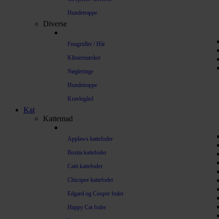
Hundetrappe
Diverse
Fnugruller / Hår
Klistermærker
Nøgleringe
Hundetrappe
Kravlegård
Kat
Kattemad
Applaws kattefoder
Bozita kattefoder
Catit kattefoder
Chicopee kattefoder
Edgard og Cooper foder
Happy Cat foder