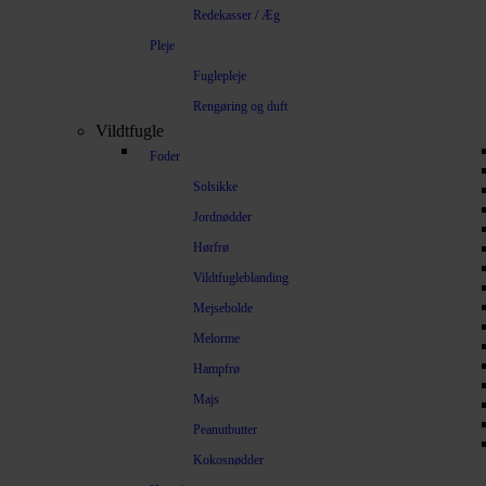
Redekasser / Æg
Pleje
Fuglepleje
Rengøring og duft
Vildtfugle
Foder
Solsikke
Jordnødder
Hørfrø
Vildtfugleblanding
Mejsebolde
Melorme
Hampfrø
Majs
Peanutbutter
Kokosnødder