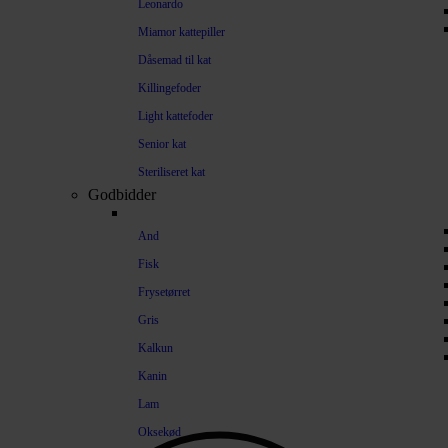
Leonardo
Miamor kattepiller
Dåsemad til kat
Killingefoder
Light kattefoder
Senior kat
Steriliseret kat
Godbidder
And
Fisk
Frysetørret
Gris
Kalkun
Kanin
Lam
Oksekød