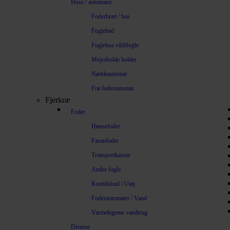
Huse / automater
Foderbræt / hus
Fuglebad
Fuglehus vildtfugle
Mejsebolde holder
Nøddeautomat
Frø foderautomat
Fjerkræ
Foder
Hønsefoder
Fasanfoder
Transportkasser
Andre fugle
Kosttilskud / Utøj
Foderautomater / Vand
Varmelegeme vandtrug
Diverse