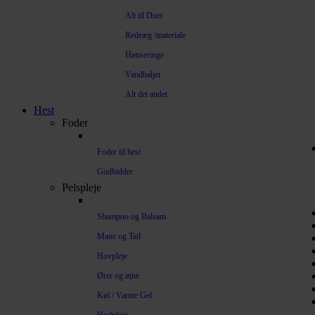
Alt til Duer
Redeæg /materiale
Hønseringe
Vandbaljer
Alt det andet
Hest
Foder
Foder til hest
Godbidder
Pelspleje
Shampoo og Balsam
Mane og Tail
Hovpleje
Ører og øjne
Køl / Varme Gel