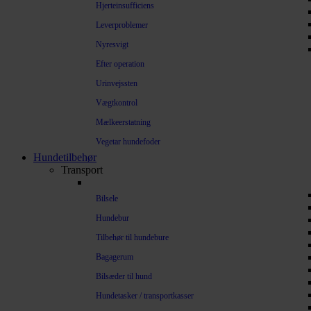
Hjerteinsufficiens
Leverproblemer
Nyresvigt
Efter operation
Urinvejssten
Vægtkontrol
Mælkeerstatning
Vegetar hundefoder
Hundetilbehør
Transport
Bilsele
Hundebur
Tilbehør til hundebure
Bagagerum
Bilsæder til hund
Hundetasker / transportkasser