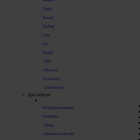
Kalkun
Kanin
Kamel
Kylling
Lam
Ost
Struds
Vildt
Uden kød
Frysetørret
Godbidstaske
Specialkost
Bevægelsesapparatet
Fordøjelse
Allergi
Glutenfri hundefoder