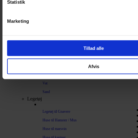
Strøelse og bundlag
Statistik
Bundlag / Strøelse
Marketing
Papirstrøelse
Hamp
Savsmuld
Tillad alle
Bark
Bommuld
Afvis
Spelt
Træpiller
Vat
Sand
Legetøj
Legetøj til Gnavere
Huse til Hamster / Mus
Huse til marsvin
Huse til kaniner