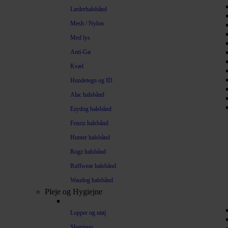
Læderhalsbånd
Mesh / Nylon
Med lys
Anti-Gø
Kvæl
Hundetegn og ID
Alac halsbånd
Ezydog halsbånd
Fenriz halsbånd
Hunter halsbånd
Rogz halsbånd
Ruffwear halsbånd
Waudog halsbånd
Pleje og Hygiejne
Lopper og utøj
Shampoo