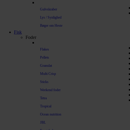
Gulvskraber
Lys / Synlighed
Bøger om Heste
Fisk
Foder
Flakes
Pellets
Granulat
Multi Crisp
Sticks
Weekend foder
Tetra
Tropical
Ocean nutrition
JBL