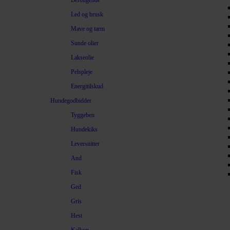
Beroligende
Led og brusk
Mave og tarm
Sunde olier
Lakseolie
Pelspleje
Energitilskud
Hundegodbidder
Tyggeben
Hundekiks
Leversnitter
And
Fisk
Ged
Gris
Hest