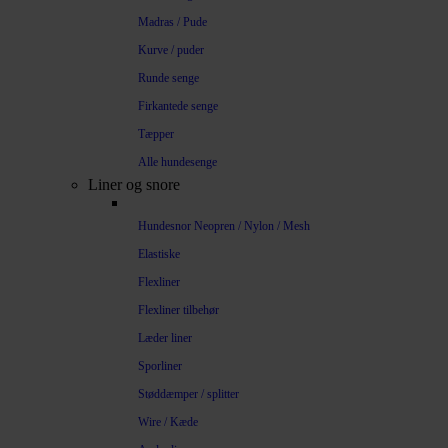
Madras / Pude
Kurve / puder
Runde senge
Firkantede senge
Tæpper
Alle hundesenge
Liner og snore
Hundesnor Neopren / Nylon / Mesh
Elastiske
Flexliner
Flexliner tilbehør
Læder liner
Sporliner
Støddæmper / splitter
Wire / Kæde