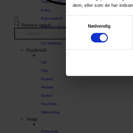
Sædeovertræk
dem, eller som de har indsaml
Køling
Rejse-vandskål
Samtykkevalg
Products search
Nødvendig
Køresyge / Nervøsitet
Bilrampe
Div. biltilbehør
Hundeskål
Stål
Plast
Keramik
Melamin
Bambus
Slowfeeder
Skålunderlag
Senge
Donut senge