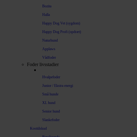
Bozita
Halla
Happy Dog Vet (sygdom)
Happy Dog Profi (opdræt)
Naturhund
Applaws
Vådfoder
Foder livsstadier
Hvalpefoder
Junior / Ekstra energi
Små hunde
XL hund
Senior hund
Slankefoder
Kosttilskud