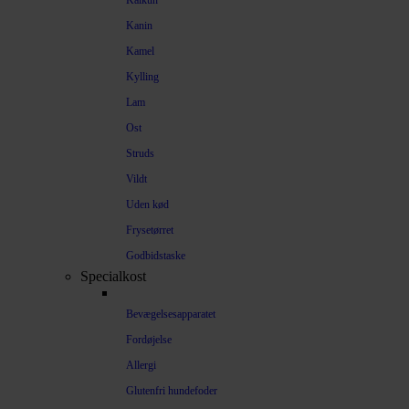
Kalkun
Kanin
Kamel
Kylling
Lam
Ost
Struds
Vildt
Uden kød
Frysetørret
Godbidstaske
Specialkost
Bevægelsesapparatet
Fordøjelse
Allergi
Glutenfri hundefoder