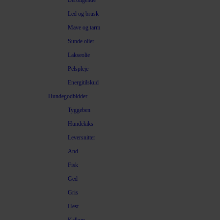
Beroligende
Led og brusk
Mave og tarm
Sunde olier
Lakseolie
Pelspleje
Energitilskud
Hundegodbidder
Tyggeben
Hundekiks
Leversnitter
And
Fisk
Ged
Gris
Hest