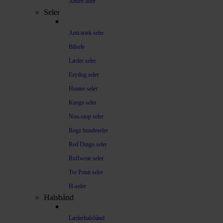
Andre liner
Seler
Anti-træk seler
Bilsele
Læder seler
Ezydog seler
Hunter seler
Kurgo seler
Non-stop seler
Rogz hundeseler
Red Dingo seler
Ruffwear seler
Tre Ponti seler
H-seler
Halsbånd
Læderhalsbånd