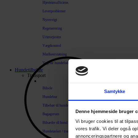
Hjerteinsufficiens
Leverproblemer
Nyresvigt
Regenerering
Urinvejssten
Vægtkontrol
Mælkeerstatning
Vegetar hundefoder
Hundetilbehør
Transport
Bilsele
Samtykke
Hundebur
Tilbehør til hundebure
Denne hjemmeside bruger c
Bagagerum
Vi bruger cookies til at tilpas
Bilsæder til hund
vores trafik. Vi deler også 
Hundetasker / transportkasser
annonceringspartnere og anal