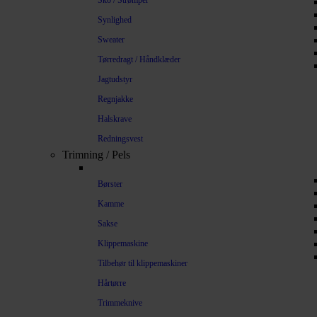
Sko / Strømper
Synlighed
Sweater
Tørredragt / Håndklæder
Jagtudstyr
Regnjakke
Halskrave
Redningsvest
Trimning / Pels
Børster
Kamme
Sakse
Klippemaskine
Tilbehør til klippemaskiner
Hårtørre
Trimmeknive