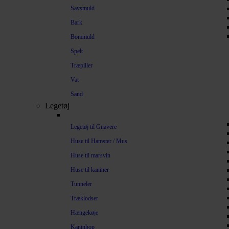
Savsmuld
Bark
Bommuld
Spelt
Træpiller
Vat
Sand
Legetøj
Legetøj til Gnavere
Huse til Hamster / Mus
Huse til marsvin
Huse til kaniner
Tunneler
Træklodser
Hængekøje
Kaninhop