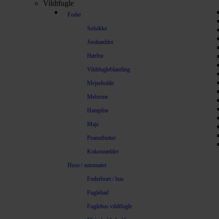
Vildtfugle
Foder
Solsikke
Jordnødder
Hørfrø
Vildtfugleblanding
Mejsebolde
Melorme
Hampfrø
Majs
Peanutbutter
Kokosnødder
Huse / automater
Foderbræt / hus
Fuglebad
Fuglehus vildtfugle