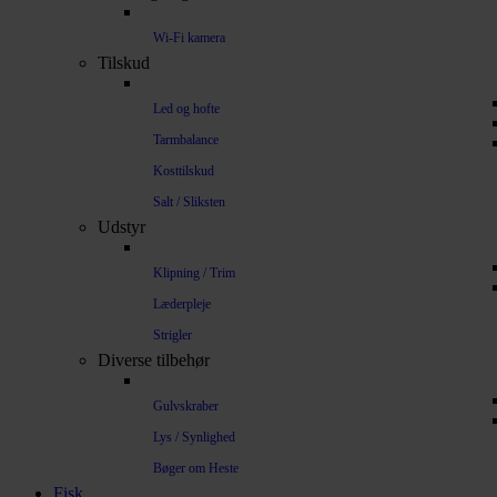
Wi-Fi kamera
Tilskud
Led og hofte
Tarmbalance
Kosttilskud
Salt / Sliksten
Udstyr
Klipning / Trim
Læderpleje
Strigler
Diverse tilbehør
Gulvskraber
Lys / Synlighed
Bøger om Heste
Fisk