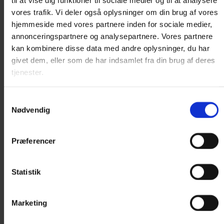
til at vise dig funktioner til sociale medier og til at analysere
Kattedør
vores trafik. Vi deler også oplysninger om din brug af vores
hjemmeside med vores partnere inden for sociale medier,
Standard kattelem
annonceringspartnere og analysepartnere. Vores partnere
Microchip kattelem
kan kombinere disse data med andre oplysninger, du har
Magnet kattelem
givet dem, eller som de har indsamlet fra din brug af deres
tjenester.
Isoleret kattelem
Reservedele og nøgler
Huler, senge, madrasser
Samtykkevalg
Nødvendig
Kattehule
Katteseng
Præferencer
Madrasser
Træning
Statistik
Lydighed
Sikkerhed
Marketing
Halsbånd og seler