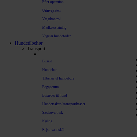
Efter operation
Urinvejssten
Vægtkontrol
Mælkeerstatning
Vegetar hundefoder
Hundetilbehør
Transport
Bilsele
Hundebur
Tilbehør til hundebure
Bagagerum
Bilsæder til hund
Hundetasker / transportkasser
Sædeovertræk
Køling
Rejse-vandskål