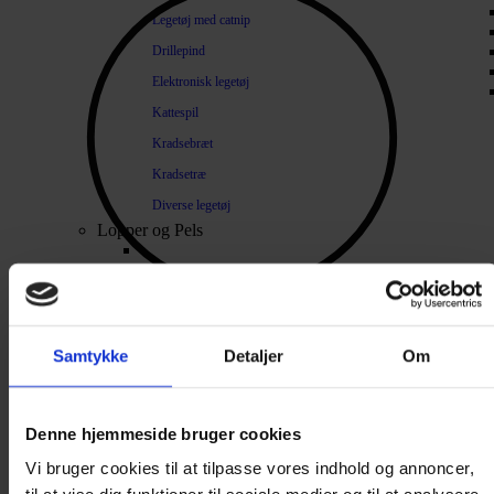
Legetøj med catnip
Drillepind
Elektronisk legetøj
Kattespil
Kradsebræt
Kradsetræ
Diverse legetøj
Lopper og Pels
Naturlige loppemidler
Shampoo / Balsam
Hygiejne
Samtykke
Detaljer
Om
Tænder / Ånde
Products search
Pels / Hud
Sår / Rifter
Denne hjemmeside bruger cookies
Øjne / Ører
Vi bruger cookies til at tilpasse vores indhold og annoncer,
Diverse plejeprodukter