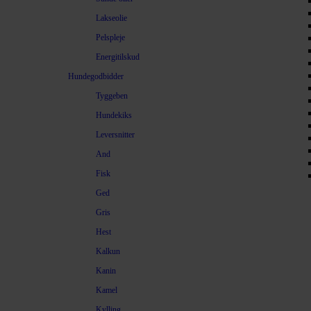
Lakseolie
Pelspleje
Energitilskud
Hundegodbidder
Tyggeben
Hundekiks
Leversnitter
And
Fisk
Ged
Gris
Hest
Kalkun
Kanin
Kamel
Kylling