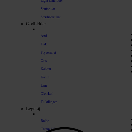
Light kattefoder
Senior kat
Steriliseret kat
Godbidder
And
Fisk
Frysetørret
Gris
Kalkun
Kanin
Lam
Oksekød
Til killinger
Legetøj
Bolde
Catnip / Katteurt