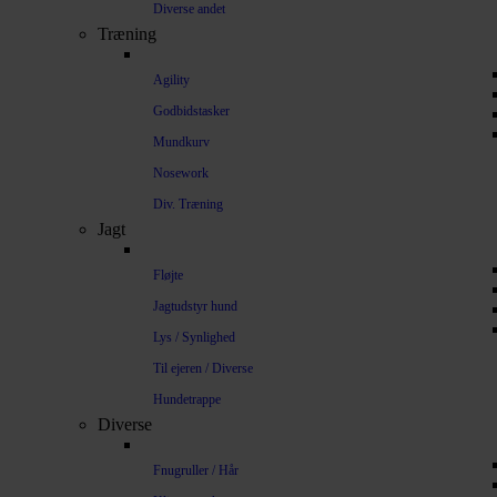
Diverse andet
Træning
Agility
Godbidstasker
Mundkurv
Nosework
Div. Træning
Jagt
Fløjte
Jagtudstyr hund
Lys / Synlighed
Til ejeren / Diverse
Hundetrappe
Diverse
Fnugruller / Hår