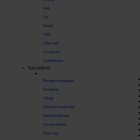
Lam
Ost
Struds
Vildt
Uden kød
Frysetørret
Godbidstaske
Specialkost
Bevægelsesapparatet
Fordøjelse
Allergi
Glutenfri hundefoder
Hjerteinsufficiens
Leverproblemer
Nyresvigt