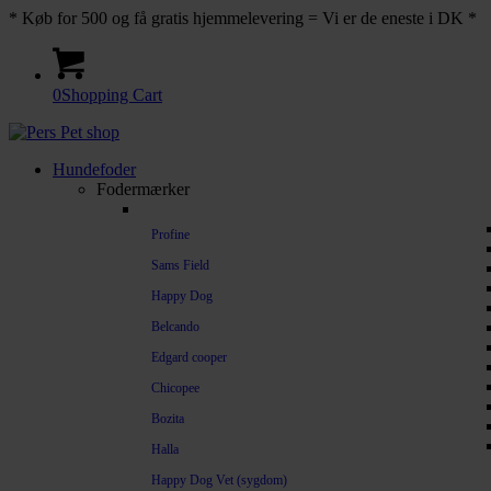
* Køb for 500 og få gratis hjemmelevering = Vi er de eneste i DK *
0
Shopping Cart
Hundefoder
Fodermærker
Profine
Sams Field
Happy Dog
Belcando
Edgard cooper
Chicopee
Bozita
Halla
Happy Dog Vet (sygdom)