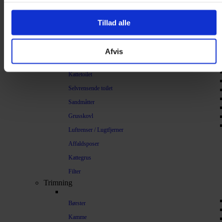
Halsbånd
Halsbånd med lys
Tillad alle
Seler / Liner
Kattetegn
Afvis
Kattetoilet
Kattetoilet
Selvrensende toilet
Sandmåtter
Grusskovl
Luftrenser / Lugtfjerner
Affaldsposer
Kattegrus
Filter
Trimning
Børster
Kamme