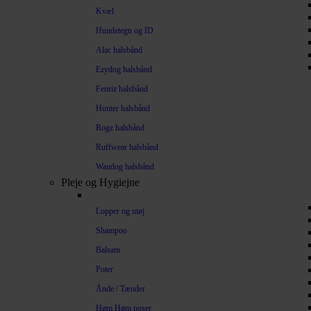
Kvæl
Hundetegn og ID
Alac halsbånd
Ezydog halsbånd
Fenriz halsbånd
Hunter halsbånd
Rogz halsbånd
Ruffwear halsbånd
Waudog halsbånd
Pleje og Hygiejne
Lopper og utøj
Shampoo
Balsam
Poter
Ånde / Tænder
Høm Høm poser