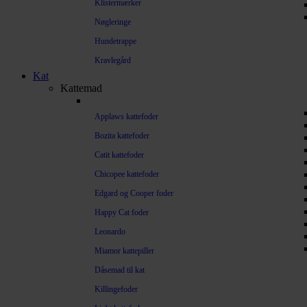
Klistermærker
Nøgleringe
Hundetrappe
Kravlegård
Kat
Kattemad
Applaws kattefoder
Bozita kattefoder
Catit kattefoder
Chicopee kattefoder
Edgard og Cooper foder
Happy Cat foder
Leonardo
Miamor kattepiller
Dåsemad til kat
Killingefoder