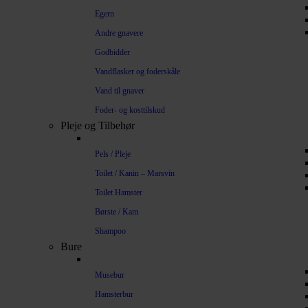
Egern
Andre gnavere
Godbidder
Vandflasker og foderskåle
Vand til gnaver
Foder- og kosttilskud
Pleje og Tilbehør
Pels / Pleje
Toilet / Kanin – Marsvin
Toilet Hamster
Børste / Kam
Shampoo
Bure
Musebur
Hamsterbur