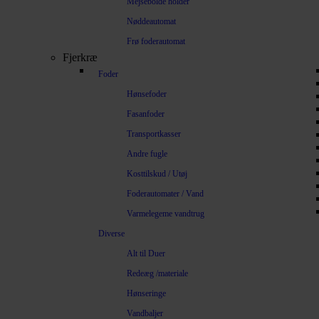
Mejsebolde holder
Nøddeautomat
Frø foderautomat
Fjerkræ
Foder
Hønsefoder
Fasanfoder
Transportkasser
Andre fugle
Kosttilskud / Utøj
Foderautomater / Vand
Varmelegeme vandtrug
Diverse
Alt til Duer
Redeæg /materiale
Hønseringe
Vandbaljer