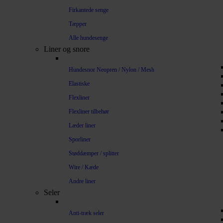
Firkantede senge
Tæpper
Alle hundesenge
Liner og snore
Hundesnor Neopren / Nylon / Mesh
Elastiske
Flexliner
Flexliner tilbehør
Læder liner
Sporliner
Støddæmper / splitter
Wire / Kæde
Andre liner
Seler
Anti-træk seler