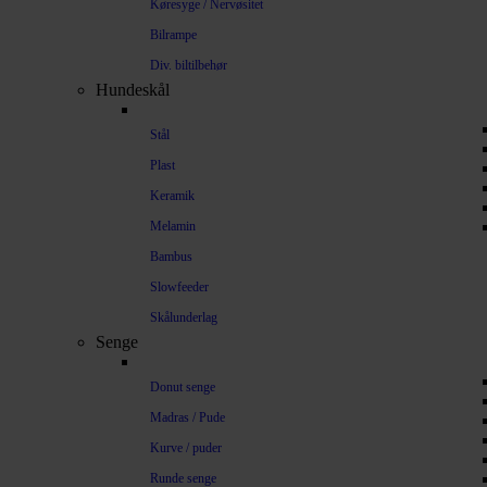
Køresyge / Nervøsitet
Bilrampe
Div. biltilbehør
Hundeskål
Stål
Plast
Keramik
Melamin
Bambus
Slowfeeder
Skålunderlag
Senge
Donut senge
Madras / Pude
Kurve / puder
Runde senge