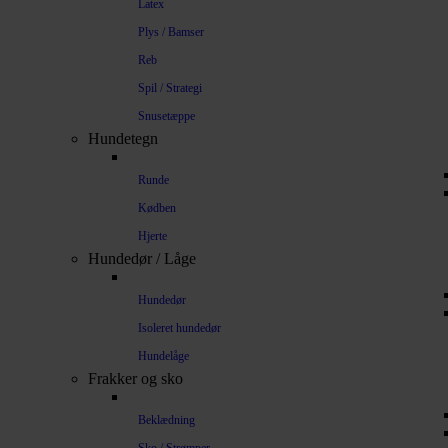
Latex
Plys / Bamser
Reb
Spil / Strategi
Snusetæppe
Hundetegn
Runde
Kødben
Hjerte
Hundedør / Låge
Hundedør
Isoleret hundedør
Hundelåge
Frakker og sko
Beklædning