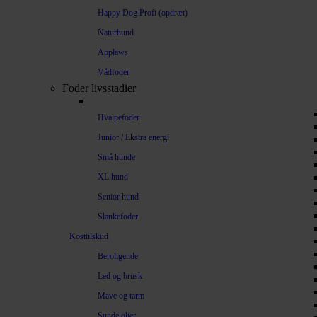
Happy Dog Profi (opdræt)
Naturhund
Applaws
Vådfoder
Foder livsstadier
Hvalpefoder
Junior / Ekstra energi
Små hunde
XL hund
Senior hund
Slankefoder
Kosttilskud
Beroligende
Led og brusk
Mave og tarm
Sunde olier