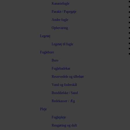
Kanariefugle
Parakit / Papegøje
Andre fugle
Opbevaring
Legetøj
Legetøj til fugle
Fuglebure
Bure
Fuglebadekar
Reservedele og tilbehør
Vand og foderskål
Bunddække / Sand
Redekasser / Æg
Pleje
Fuglepleje
Rengøring og duft