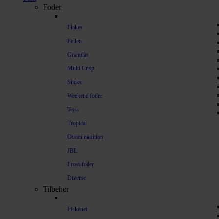
Foder
Flakes
Pellets
Granulat
Multi Crisp
Sticks
Weekend foder
Tetra
Tropical
Ocean nutrition
JBL
Frost-foder
Diverse
Tilbehør
Fiskenet