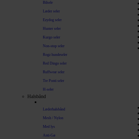
Bilsele
Læder seler
Ezydog seler
Hunter seler
Kurgo seler
Non-stop seler
Rogz hundeseler
Red Dingo seler
Ruffwear seler
Tre Ponti seler
H-seler
Halsbånd
Læderhalsbånd
Mesh / Nylon
Med lys
Anti-Gø