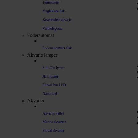
Termometer
Yngleklare fisk
Reservedele akvarie
Varmelegeme
Foderautomat
Foderautomater fisk
Akvarie lamper
Sun-Glo lysrør
JBL lysrør
Fluval Pro LED
Nano Led
Akvarier
Akvarier (alle)
Marina akvarier
Fluval akvarier