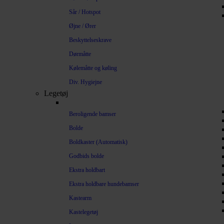
Sår / Hotspot
Øjne / Ører
Beskyttelseskrave
Dørmåtte
Kølemåtte og køling
Div. Hygiejne
Legetøj
Beroligende bamser
Bolde
Boldkaster (Automatisk)
Godbids bolde
Ekstra holdbart
Ekstra holdbare hundebamser
Kastearm
Kastelegetøj