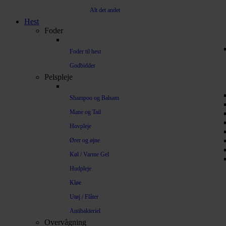
Alt det andet
Hest
Foder
Foder til hest
Godbidder
Pelspleje
Shampoo og Balsam
Mane og Tail
Hovpleje
Ører og øjne
Køl / Varme Gel
Hudpleje
Kløe
Utøj / Flåter
Antibakteriel
Overvågning