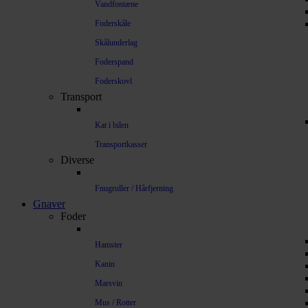
Vandfontæne
Foderskåle
Skålunderlag
Foderspand
Foderskovl
Transport
Kat i bilen
Transportkasser
Diverse
Fnugruller / Hårfjerning
Gnaver
Foder
Hamster
Kanin
Marsvin
Mus / Rotter