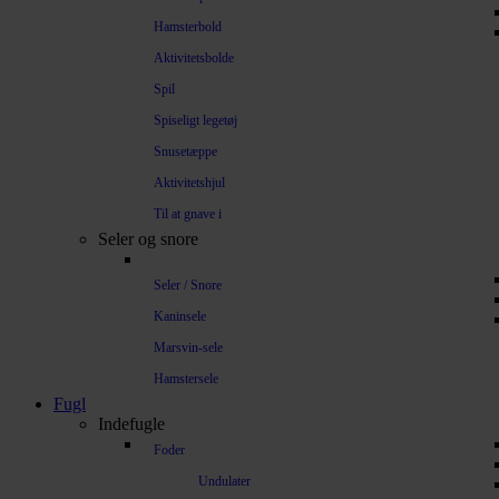
Hamsterbold
Aktivitetsbolde
Spil
Spiseligt legetøj
Snusetæppe
Aktivitetshjul
Til at gnave i
Seler og snore
Seler / Snore
Kaninsele
Marsvin-sele
Hamstersele
Fugl
Indefugle
Foder
Undulater