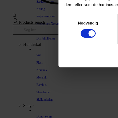
Sædeovertræk
dem, eller som de har indsaml
Køling
Rejse-vandskål
Samtykkevalg
Products search
Nødvendig
Køresyge / Nervøsitet
Bilrampe
Div. biltilbehør
Hundeskål
Stål
Plast
Keramik
Melamin
Bambus
Slowfeeder
Skålunderlag
Senge
Donut senge