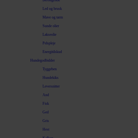
Beroligende
Led og brusk
Mave og tarm
Sunde olier
Lakseolie
Pelspleje
Energitilskud
Hundegodbidder
Tyggeben
Hundekiks
Leversnitter
And
Fisk
Ged
Gris
Hest