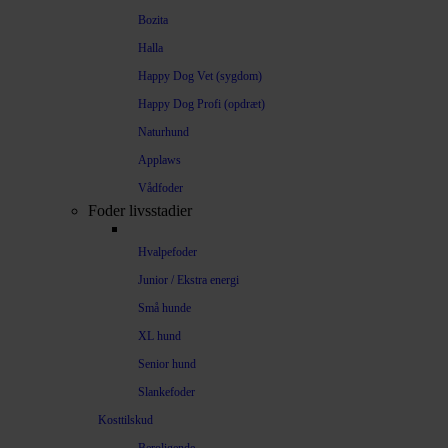
Bozita
Halla
Happy Dog Vet (sygdom)
Happy Dog Profi (opdræt)
Naturhund
Applaws
Vådfoder
Foder livsstadier
Hvalpefoder
Junior / Ekstra energi
Små hunde
XL hund
Senior hund
Slankefoder
Kosttilskud