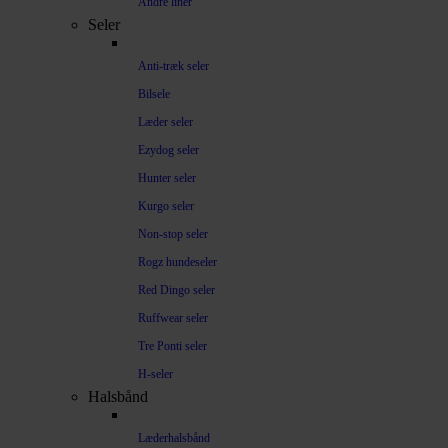
Andre liner
Seler
Anti-træk seler
Bilsele
Læder seler
Ezydog seler
Hunter seler
Kurgo seler
Non-stop seler
Rogz hundeseler
Red Dingo seler
Ruffwear seler
Tre Ponti seler
H-seler
Halsbånd
Læderhalsbånd