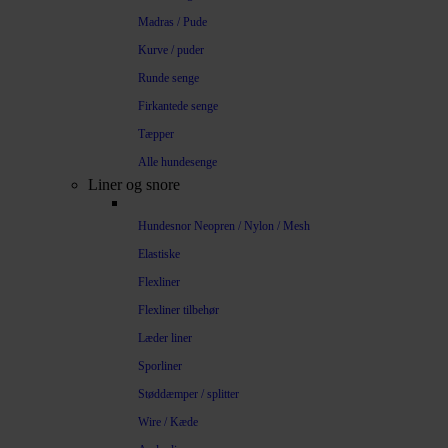
Madras / Pude
Kurve / puder
Runde senge
Firkantede senge
Tæpper
Alle hundesenge
Liner og snore
Hundesnor Neopren / Nylon / Mesh
Elastiske
Flexliner
Flexliner tilbehør
Læder liner
Sporliner
Støddæmper / splitter
Wire / Kæde