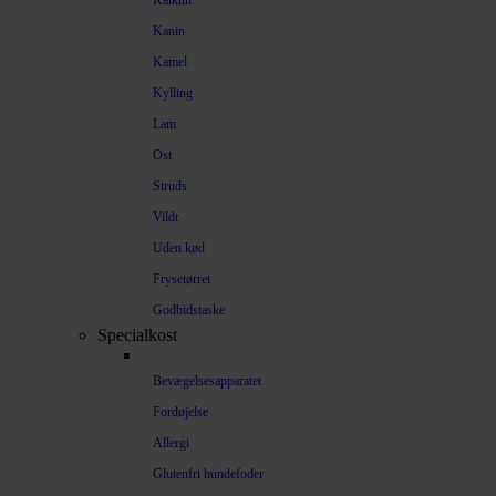
Kalkun
Kanin
Kamel
Kylling
Lam
Ost
Struds
Vildt
Uden kød
Frysetørret
Godbidstaske
Specialkost
Bevægelsesapparatet
Fordøjelse
Allergi
Glutenfri hundefoder