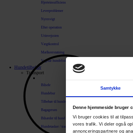
Hjerteinsufficiens
Leverproblemer
Nyresvigt
Efter operation
Urinvejssten
Vægtkontrol
Mælkeerstatning
Vegetar hundefoder
Hundetilbehør
Transport
Bilsele
Samtykke
Hundebur
Tilbehør til hundebure
Denne hjemmeside bruger c
Bagagerum
Vi bruger cookies til at tilpas
Bilsæder til hund
vores trafik. Vi deler også 
Hundetasker / transportkasser
annonceringspartnere og anal