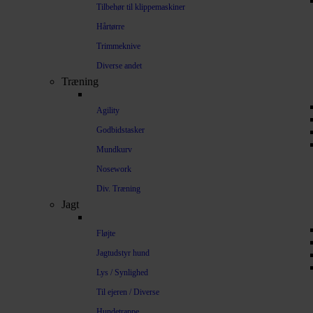
Tilbehør til klippemaskiner
Hårtørre
Trimmeknive
Diverse andet
Træning
Agility
Godbidstasker
Mundkurv
Nosework
Div. Træning
Jagt
Fløjte
Jagtudstyr hund
Lys / Synlighed
Til ejeren / Diverse
Hundetrappe