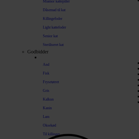
Miamor kattepiller
Dåsemad til kat
Killingefoder
Light kattefoder
Senior kat
Steriliseret kat
Godbidder
And
Fisk
Frysetørret
Gris
Kalkun
Kanin
Lam
Oksekød
Til killinger