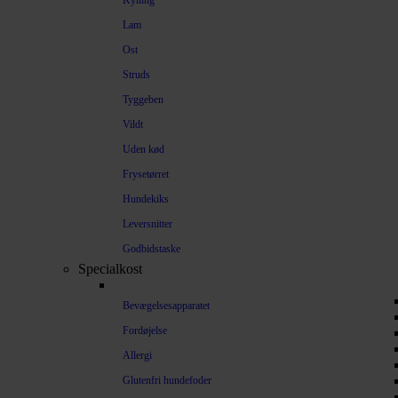
Kylling
Lam
Ost
Struds
Tyggeben
Vildt
Uden kød
Frysetørret
Hundekiks
Leversnitter
Godbidstaske
Specialkost
Bevægelsesapparatet
Fordøjelse
Allergi
Glutenfri hundefoder