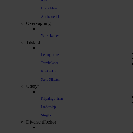
Kløe
Utøj / Flåter
Antibakteriel
Overvågning
Wi-Fi kamera
Tilskud
Led og hofte
Tarmbalance
Kosttilskud
Salt / Sliksten
Udstyr
Klipning / Trim
Læderpleje
Strigler
Diverse tilbehør