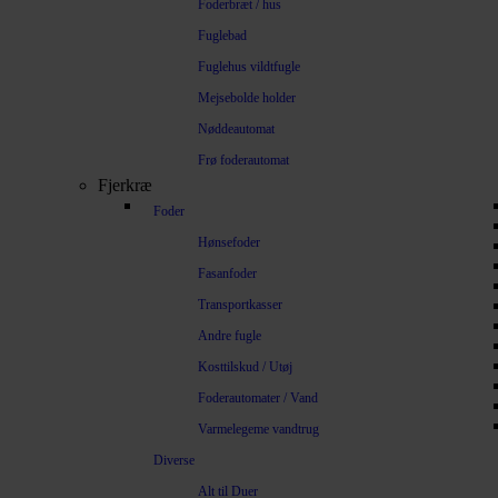
Foderbræt / hus
Fuglebad
Fuglehus vildtfugle
Mejsebolde holder
Nøddeautomat
Frø foderautomat
Fjerkræ
Foder
Hønsefoder
Fasanfoder
Transportkasser
Andre fugle
Kosttilskud / Utøj
Foderautomater / Vand
Varmelegeme vandtrug
Diverse
Alt til Duer