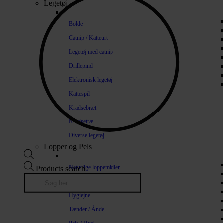
Legetøj
Bolde
Catnip / Katteurt
Legetøj med catnip
Drillepind
Elektronisk legetøj
Kattespil
Kradsebræt
Kradsetræ
Diverse legetøj
Lopper og Pels
Naturlige loppemidler
Products search
Shampoo / Balsam
Hygiejne
Tænder / Ånde