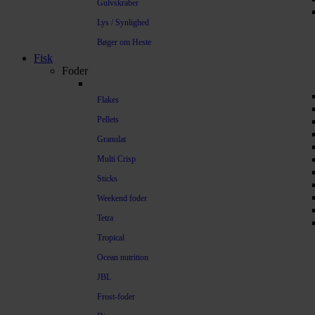
Gulvskraber
Lys / Synlighed
Bøger om Heste
Fisk
Foder
Flakes
Pellets
Granulat
Multi Crisp
Sticks
Weekend foder
Tetra
Tropical
Ocean nutrition
JBL
Frost-foder