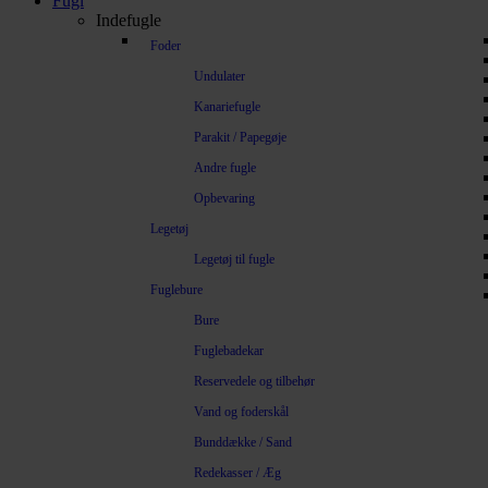
Fugl
Indefugle
Foder
Undulater
Kanariefugle
Parakit / Papegøje
Andre fugle
Opbevaring
Legetøj
Legetøj til fugle
Fuglebure
Bure
Fuglebadekar
Reservedele og tilbehør
Vand og foderskål
Bunddække / Sand
Redekasser / Æg