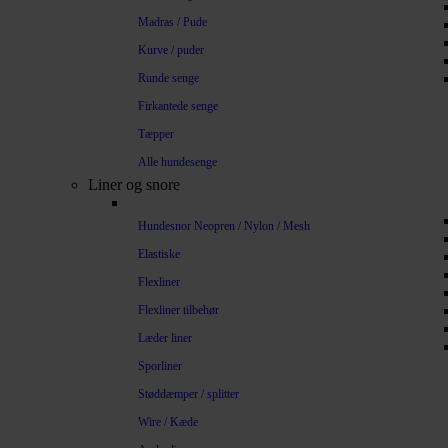
Madras / Pude
Kurve / puder
Runde senge
Firkantede senge
Tæpper
Alle hundesenge
Liner og snore
Hundesnor Neopren / Nylon / Mesh
Elastiske
Flexliner
Flexliner tilbehør
Læder liner
Sporliner
Støddæmper / splitter
Wire / Kæde