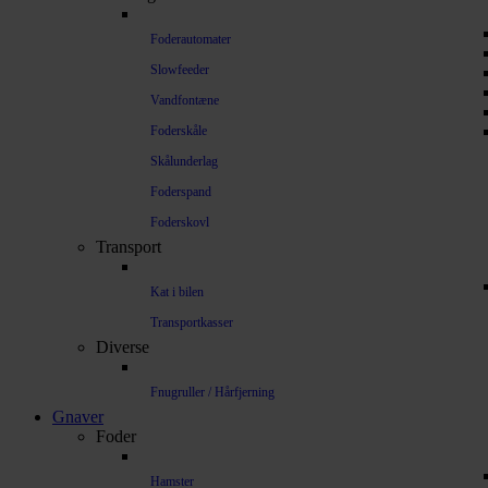
Foderautomater
Slowfeeder
Vandfontæne
Foderskåle
Skålunderlag
Foderspand
Foderskovl
Transport
Kat i bilen
Transportkasser
Diverse
Fnugruller / Hårfjerning
Gnaver
Foder
Hamster