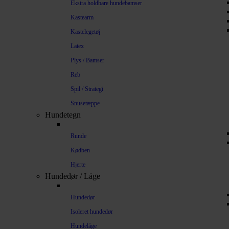
Ekstra holdbare hundebamser
Kastearm
Kastelegetøj
Latex
Plys / Bamser
Reb
Spil / Strategi
Snusetæppe
Hundetegn
Runde
Kødben
Hjerte
Hundedør / Låge
Hundedør
Isoleret hundedør
Hundelåge