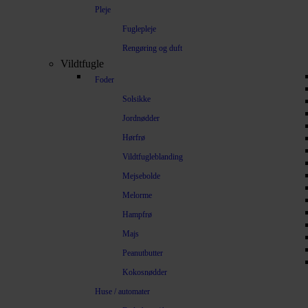
Pleje
Fuglepleje
Rengøring og duft
Vildtfugle
Foder
Solsikke
Jordnødder
Hørfrø
Vildtfugleblanding
Mejsebolde
Melorme
Hampfrø
Majs
Peanutbutter
Kokosnødder
Huse / automater