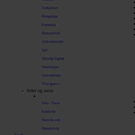
Træklodser
Hængekøje
Kaninhop
Hamsterbold
Aktivitetsbolde
Spil
Spiseligt legetøj
Snusetæppe
Aktivitetshjul
Til at gnave i
Seler og snore
Seler / Snore
Kaninsele
Marsvin-sele
Hamstersele