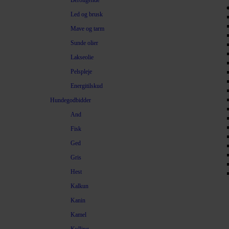
Beroligende
Led og brusk
Mave og tarm
Sunde olier
Lakseolie
Pelspleje
Energitilskud
Hundegodbidder
And
Fisk
Ged
Gris
Hest
Kalkun
Kanin
Kamel