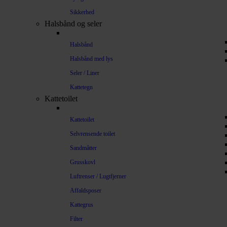
Sikkerhed
Halsbånd og seler
Halsbånd
Halsbånd med lys
Seler / Liner
Kattetegn
Kattetoilet
Kattetoilet
Selvrensende toilet
Sandmåtter
Grusskovl
Luftrenser / Lugtfjerner
Affaldsposer
Kattegrus
Filter