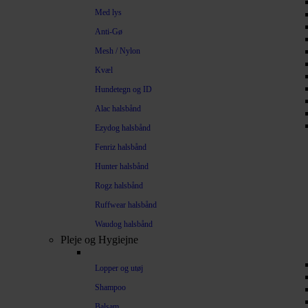
Med lys
Anti-Gø
Mesh / Nylon
Kvæl
Hundetegn og ID
Alac halsbånd
Ezydog halsbånd
Fenriz halsbånd
Hunter halsbånd
Rogz halsbånd
Ruffwear halsbånd
Waudog halsbånd
Pleje og Hygiejne
Lopper og utøj
Shampoo
Balsam