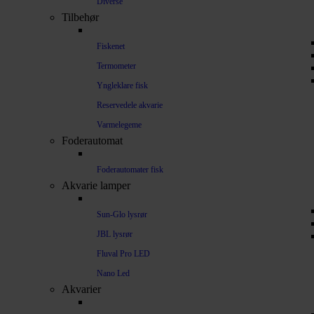
Diverse
Tilbehør
Fiskenet
Termometer
Yngleklare fisk
Reservedele akvarie
Varmelegeme
Foderautomat
Foderautomater fisk
Akvarie lamper
Sun-Glo lysrør
JBL lysrør
Fluval Pro LED
Nano Led
Akvarier