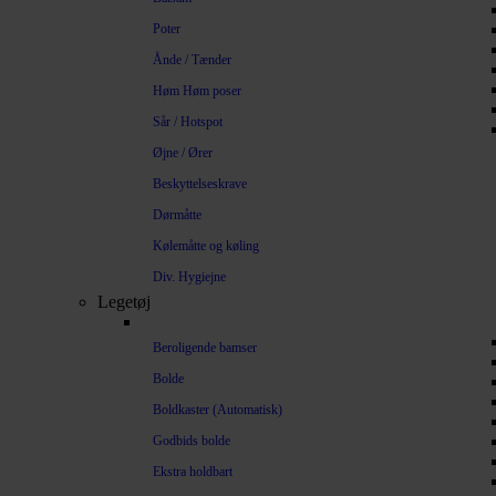
Poter
Ånde / Tænder
Høm Høm poser
Sår / Hotspot
Øjne / Ører
Beskyttelseskrave
Dørmåtte
Kølemåtte og køling
Div. Hygiejne
Legetøj
Beroligende bamser
Bolde
Boldkaster (Automatisk)
Godbids bolde
Ekstra holdbart