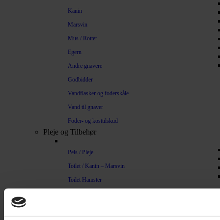
Kanin
Marsvin
Mus / Rotter
Egern
Andre gnavere
Godbidder
Vandflasker og foderskåle
Vand til gnaver
Foder- og kosttilskud
Pleje og Tilbehør
Pels / Pleje
Toilet / Kanin – Marsvin
Toilet Hamster
Børste / Kam
Shampoo
Bure