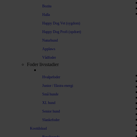
Bozita
Halla
Happy Dog Vet (sygdom)
Happy Dog Profi (opdræt)
Naturhund
Applaws
Vådfoder
Foder livsstadier
Hvalpefoder
Junior / Ekstra energi
Små hunde
XL hund
Senior hund
Slankefoder
Kosttilskud