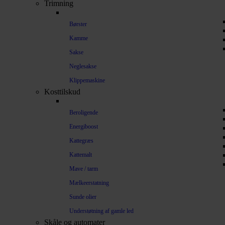
Trimning
Børster
Kamme
Sakse
Neglesakse
Klippemaskine
Kosttilskud
Beroligende
Energiboost
Kattegræs
Kattemalt
Mave / tarm
Mælkeerstatning
Sunde olier
Understøtning af gamle led
Skåle og automater