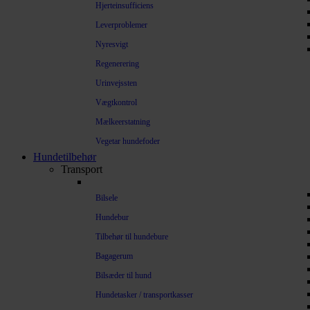
Hjerteinsufficiens
Leverproblemer
Nyresvigt
Regenerering
Urinvejssten
Vægtkontrol
Mælkeerstatning
Vegetar hundefoder
Hundetilbehør
Transport
Bilsele
Hundebur
Tilbehør til hundebure
Bagagerum
Bilsæder til hund
Hundetasker / transportkasser