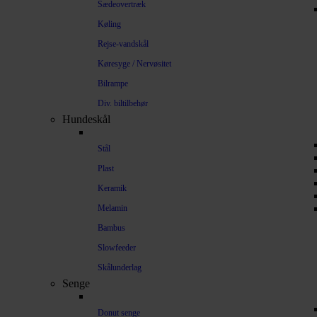
Sædeovertræk
Køling
Rejse-vandskål
Køresyge / Nervøsitet
Bilrampe
Div. biltilbehør
Hundeskål
Stål
Plast
Keramik
Melamin
Bambus
Slowfeeder
Skålunderlag
Senge
Donut senge