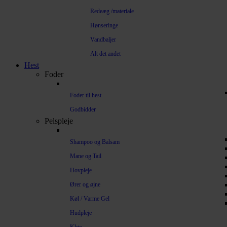
Redeæg /materiale
Hønseringe
Vandbaljer
Alt det andet
Hest
Foder
Foder til hest
Godbidder
Pelspleje
Shampoo og Balsam
Mane og Tail
Hovpleje
Ører og øjne
Køl / Varme Gel
Hudpleje