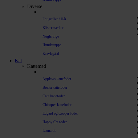
Diverse
Fnugruller / Hår
Klistermærker
Nøgleringe
Hundetrappe
Kravlegård
Kat
Kattemad
Applaws kattefoder
Bozita kattefoder
Catit kattefoder
Chicopee kattefoder
Edgard og Cooper foder
Happy Cat foder
Leonardo