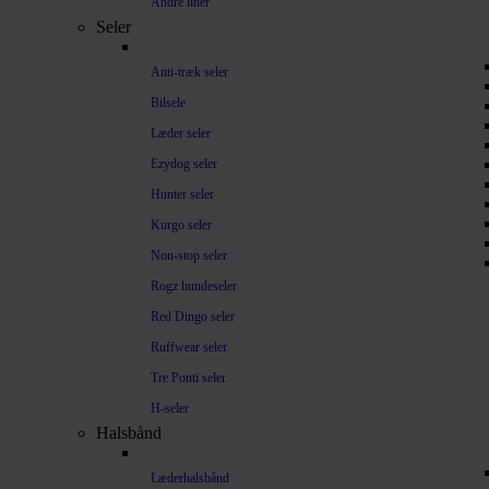
Andre liner
Seler
Anti-træk seler
Bilsele
Læder seler
Ezydog seler
Hunter seler
Kurgo seler
Non-stop seler
Rogz hundeseler
Red Dingo seler
Ruffwear seler
Tre Ponti seler
H-seler
Halsbånd
Læderhalsbånd