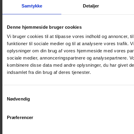
Samtykke
Detaljer
Musebur
Hamsterbur
Denne hjemmeside bruger cookies
Kaninbur
Vi bruger cookies til at tilpasse vores indhold og annoncer, til
Rottebur
funktioner til sociale medier og til at analysere vores trafik. 
Marsvinebur
oplysninger om din brug af vores hjemmeside med vores part
Løbegård
sociale medier, annonceringspartnere og analysepartnere. V
Overdækning løbegård
kombinere disse data med andre oplysninger, du har givet de
Indretning til bure
indsamlet fra din brug af deres tjenester.
Legepladser til bure
Senge til gnavere
Samtykkevalg
Stiger til bure
Nødvendig
Reservedele til bure
Clips til bure
Præferencer
Transportkasse
Strøelse og bundlag