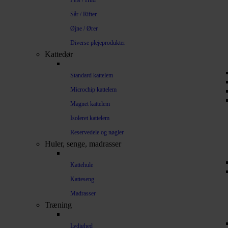
Pels / Hud
Sår / Rifter
Øjne / Ører
Diverse plejeprodukter
Kattedør
Standard kattelem
Microchip kattelem
Magnet kattelem
Isoleret kattelem
Reservedele og nøgler
Huler, senge, madrasser
Kattehule
Katteseng
Madrasser
Træning
Lydighed