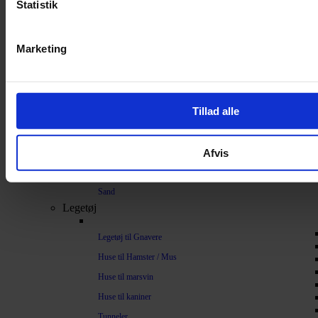
Statistik
Bundlag / Strøelse
Papirstrøelse
Marketing
Hamp
Savsmuld
Bark
Tillad alle
Bommuld
Spelt
Afvis
Træpiller
Vat
Sand
Legetøj
Legetøj til Gnavere
Huse til Hamster / Mus
Huse til marsvin
Huse til kaniner
Tunneler