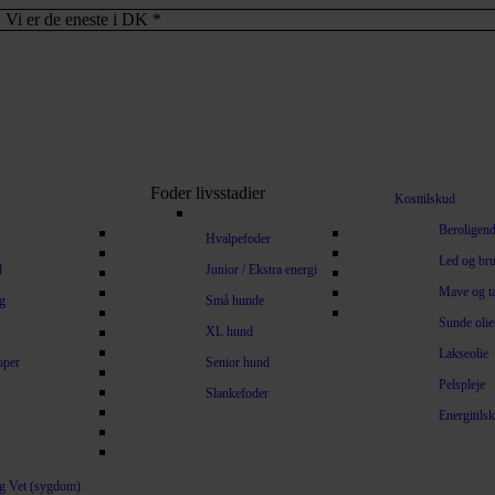
 Vi er de eneste i DK *
Foder livsstadier
Kosttilskud
Beroligen
Hvalpefoder
Led og br
d
Junior / Ekstra energi
Mave og t
g
Små hunde
Sunde olie
XL hund
Lakseolie
oper
Senior hund
Pelspleje
Slankefoder
Energitils
 Vet (sygdom)