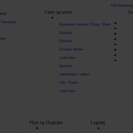
Alle hundeseng
Liner og snore
Se
dskål
 Nervøsitet
Hundesnor Neopren / Nylon / Mesh
Elastiske
behør
Flexliner
Flexliner tilbehør
Læder liner
Sporliner
Støddæmper / splitter
Wire / Kæde
Andre liner
Pleje og Hygiejne
Legetøj