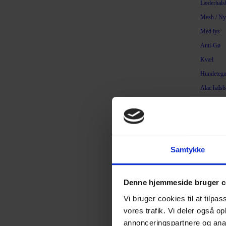
Læderhals
Mesh / Ny
Med lys
Anti-Gø
Kvæl
Hundetegn
Alac hals
Ezydog ha
Fenriz hal
Hunter ha
Rogz hals
Samtykke
Ruffwear 
Waudog ha
Denne hjemmeside bruger c
Frakker og sko
Vi bruger cookies til at tilpas
Beklædni
vores trafik. Vi deler også 
Sko / Str
annonceringspartnere og anal