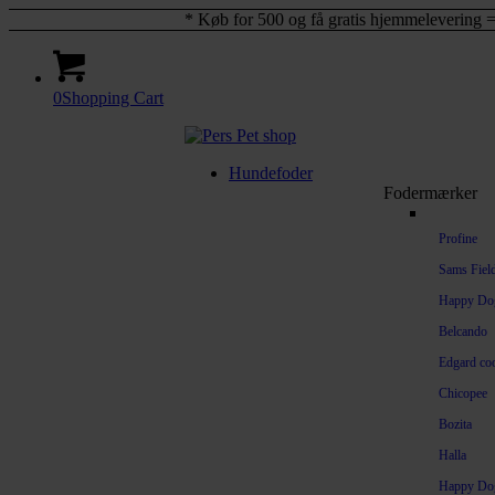
* Køb for 500 og få gratis hjemmelevering =
0
Shopping Cart
Hundefoder
Fodermærker
Profine
Sams Fiel
Happy Do
Belcando
Edgard co
Chicopee
Bozita
Halla
Happy Dog