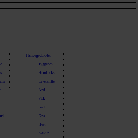
Hundegodbidder
de
Tyggeben
usk
Hundekiks
arm
Leversnitter
r
And
Fisk
Ged
kud
Gris
Hest
Kalkun