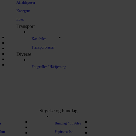
Affaldsposer
Kattegrus
Filter
Transport
Kat i bilen
Transportkasser
Diverse
Fnugruller / Hårfjerning
Strøelse og bundlag
r
Bundlag / Strøelse
rbur
Papirstrøelse