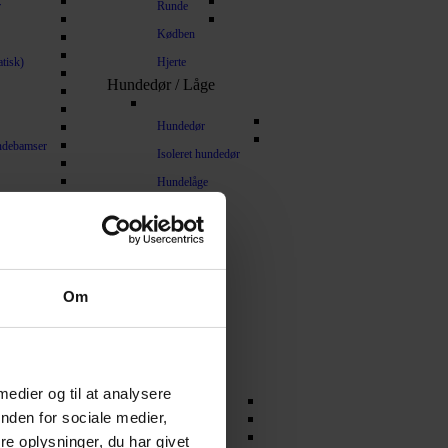
r
Runde
Kødben
tisk)
Hjerte
Hundedør / Låge
Hundedør
undebamser
Isoleret hundedør
Hundelåge
Om
Jagt
 medier og til at analysere
Fløjte
nden for sociale medier,
stasker
Jagtudstyr hund
e oplysninger, du har givet