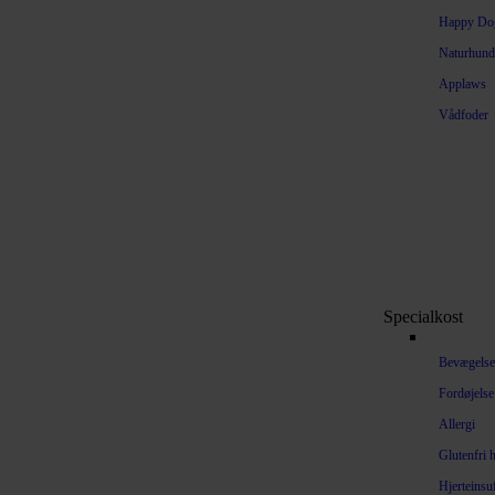
Happy Dog
Naturhund
Applaws
Vådfoder
Specialkost
Bevægelse
Fordøjelse
Allergi
Glutenfri 
Hjerteinsu