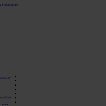
 Profi (opdræt)
sapparatet
hundefoder
fficiens