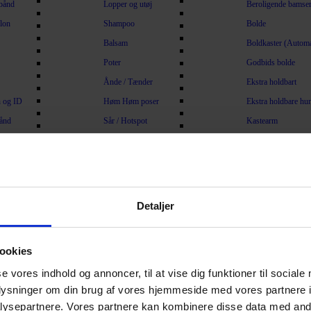
bånd
Lopper og utøj
Beroligende bamse
lon
Shampoo
Bolde
Balsam
Boldkaster (Automa
Poter
Godbids bolde
Ånde / Tænder
Ekstra holdbart
 og ID
Høm Høm poser
Ekstra holdbare h
bånd
Sår / Hotspot
Kastearm
lsbånd
Øjne / Ører
Kastelegetøj
sbånd
Beskyttelseskrave
Latex
lsbånd
Dørmåtte
Plys / Bamser
bånd
Kølemåtte og køling
Reb
Detaljer
halsbånd
Div. Hygiejne
Spil / Strategi
lsbånd
Snusetæppe
ookies
Trimning / Pels
Træning
se vores indhold og annoncer, til at vise dig funktioner til sociale
ng
Børster
Agility
oplysninger om din brug af vores hjemmeside med vores partnere i
ømper
Kamme
Godbid
ysepartnere. Vores partnere kan kombinere disse data med andr