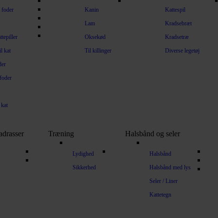
 foder
Kanin
Kattespil
Lam
Kradsebræt
tepiller
Oksekød
Kradsetræ
l kat
Til killinger
Diverse legetøj
der
efoder
 kat
adrasser
Træning
Halsbånd og seler
Lydighed
Halsbånd
Sikkerhed
Halsbånd med lys
Seler / Liner
Kattetegn