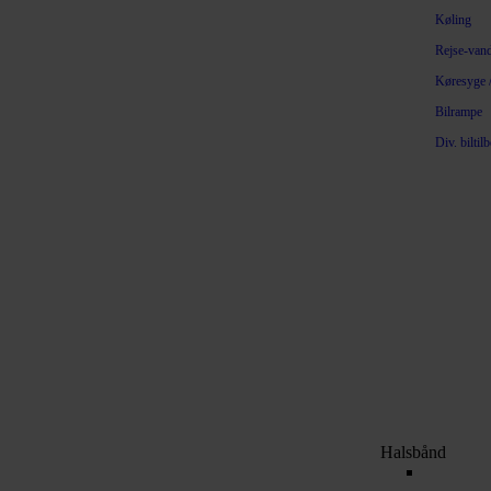
Køling
Rejse-van
Køresyge /
Bilrampe
Div. biltil
Halsbånd