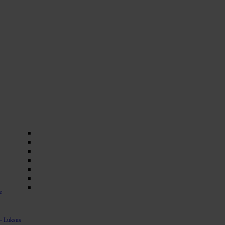
e
– Luksus