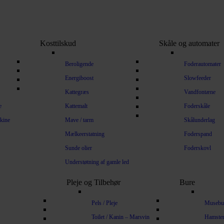
Kosttilskud
Skåle og automater
Beroligende
Foderautomater
Energiboost
Slowfeeder
Kattegræs
Vandfontæne
e
Kattemalt
Foderskåle
kine
Mave / tarm
Skålunderlag
Mælkeerstatning
Foderspand
Sunde olier
Foderskovl
Understøtning af gamle led
Pleje og Tilbehør
Bure
Pels / Pleje
Musebu
Toilet / Kanin – Marsvin
Hamste