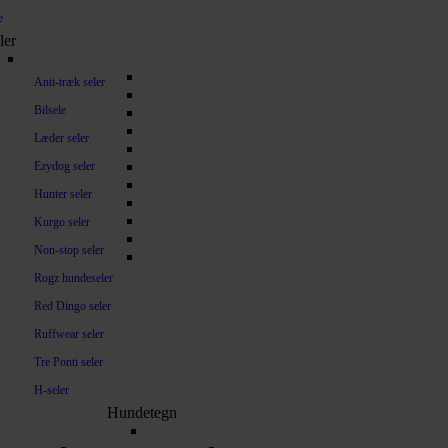
e
ler
Anti-træk seler
Bilsele
Læder seler
Ezydog seler
Hunter seler
Kurgo seler
Non-stop seler
Rogz hundeseler
Red Dingo seler
Ruffwear seler
Tre Ponti seler
H-seler
Hundetegn