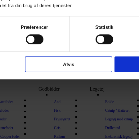
Sakse
Mundk
et fra din brug af deres tjenester.
Klippemaskine
Nosew
 / Håndklæder
Tilbehør til klippemaskiner
Div. T
Præferencer
Statistik
Diverse
Hårtørre
Trimmeknive
Fnugrul
Diverse andet
Kliste
est
Nøgler
Afvis
Hundet
Kravle
Godbidder
Legetøj
attefoder
And
Bolde
tefoder
Fisk
Catnip / Katteurt
foder
Frysetørret
Legetøj med catnip
attefoder
Gris
Drillepind
 Cooper foder
Kalkun
Elektronisk legetøj