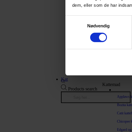
Synlighed
dem, eller som de har indsaml
Sweater
Samtykkevalg
Tørredragt
Nødvendig
Jagtudstyr
Regnjakke
Halskrave
Redningsv
Kat
Kattemad
Products search
Applaws k
Bozita kat
Catit katte
Chicopee k
Edgard og