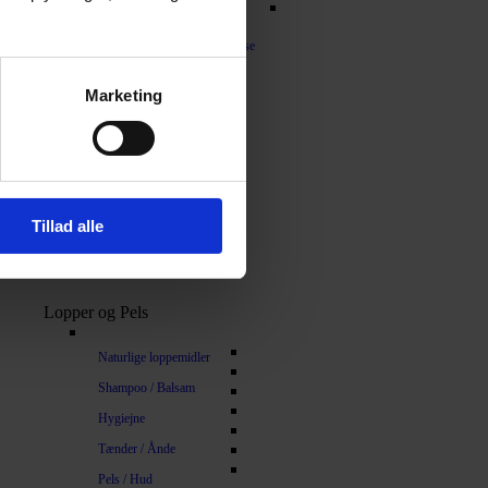
urv
Lys / Synlighed
ork
Til ejeren / Diverse
ræning
Hundetrappe
Marketing
ler / Hår
rmærker
inge
Tillad alle
rappe
gård
Lopper og Pels
Naturlige loppemidler
Shampoo / Balsam
Hygiejne
Tænder / Ånde
Pels / Hud