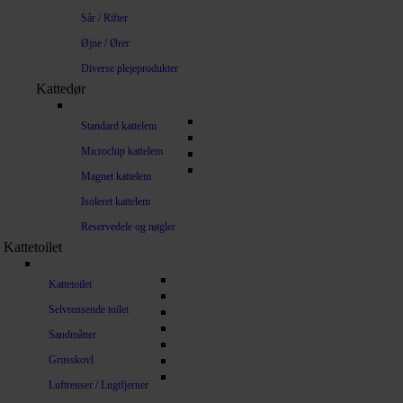
Sår / Rifter
Øjne / Ører
Diverse plejeprodukter
Kattedør
Standard kattelem
Microchip kattelem
Magnet kattelem
Isoleret kattelem
Reservedele og nøgler
Kattetoilet
Kattetoilet
Selvrensende toilet
Sandmåtter
Grusskovl
Luftrenser / Lugtfjerner