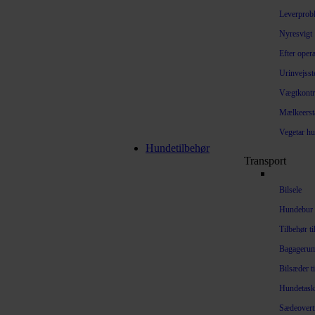
Leverprob
Nyresvigt
Efter oper
Urinvejsst
Vægtkontr
Mælkeerst
Vegetar h
Hundetilbehør
Transport
Bilsele
Hundebur
Tilbehør t
Bagageru
Bilsæder t
Hundetaske
Sædeovert