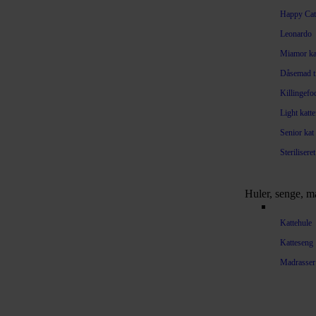
Happy Cat
Leonardo
Miamor kat
Dåsemad ti
Killingefo
Light katt
Senior kat
Steriliseret
Huler, senge, m
Kattehule
Katteseng
Madrasser