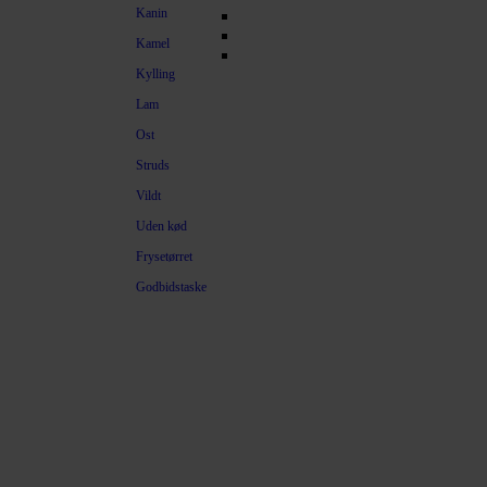
Kanin
Kamel
Kylling
Lam
Ost
Struds
Vildt
Uden kød
Frysetørret
Godbidstaske