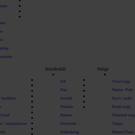
lemer
ation
en
ol
atning
undefoder
Hundeskål
Senge
Stål
Donut senge
Plast
Madras / Pude
il hundebure
Keramik
Kurve / puder
m
Melamin
Runde senge
il hund
Bambus
Firkantede seng
r / transportkasser
Slowfeeder
Tæpper
ræk
Skålunderlag
Memory Foam 