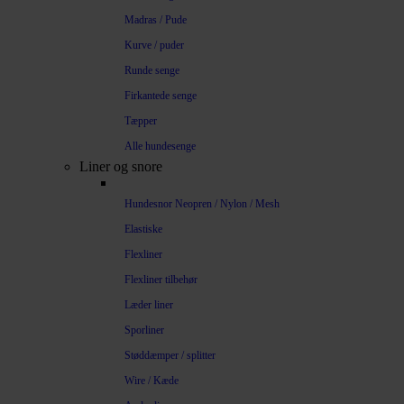
Madras / Pude
Kurve / puder
Runde senge
Firkantede senge
Tæpper
Alle hundesenge
Liner og snore
Hundesnor Neopren / Nylon / Mesh
Elastiske
Flexliner
Flexliner tilbehør
Læder liner
Sporliner
Støddæmper / splitter
Wire / Kæde