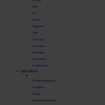
Kylling
Lam
Ost
Struds
Tyggeben
Vildt
Uden kød
Frysetørret
Hundekiks
Leversnitter
Godbidstaske
Specialkost
Bevægelsesapparatet
Fordøjelse
Allergi
Glutenfri hundefoder