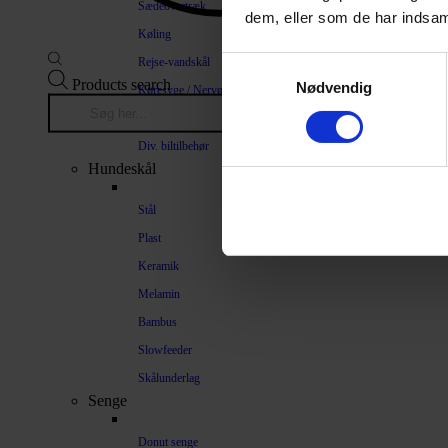
Sædeovertræk
dem, eller som de har indsaml
Køling
Rejse-vandskål
Samtykkevalg
Products search
Nødvendig
Køresyge / Nervøsitet
Bilrampe
Div. biltilbehør
Hundeskål
Stål
Plast
Keramik
Melamin
Bambus
Slowfeeder
Skålunderlag
Senge
Donut senge