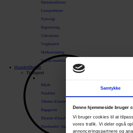
Hjerteinsufficiens
Leverproblemer
Nyresvigt
Regenerering
Urinvejssten
Vægtkontrol
Mælkeerstatning
Vegetar hundefoder
Hundetilbehør
Transport
Bilsele
Samtykke
Hundebur
Tilbehør til hundebure
Denne hjemmeside bruger c
Bagagerum
Vi bruger cookies til at tilpas
Bilsæder til hund
vores trafik. Vi deler også 
Hundetasker / transportkasser
annonceringspartnere og anal