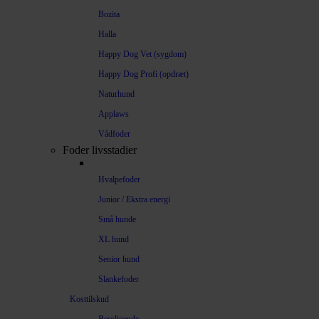
Bozita
Halla
Happy Dog Vet (sygdom)
Happy Dog Profi (opdræt)
Naturhund
Applaws
Vådfoder
Foder livsstadier
Hvalpefoder
Junior / Ekstra energi
Små hunde
XL hund
Senior hund
Slankefoder
Kosttilskud