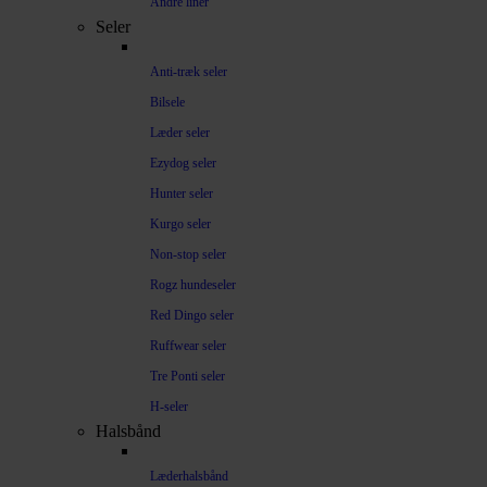
Andre liner
Seler
Anti-træk seler
Bilsele
Læder seler
Ezydog seler
Hunter seler
Kurgo seler
Non-stop seler
Rogz hundeseler
Red Dingo seler
Ruffwear seler
Tre Ponti seler
H-seler
Halsbånd
Læderhalsbånd