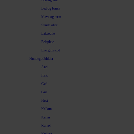
Beroligende
Led og brusk
Mave og tarm
Sunde olier
Lakseolie
Pelspleje
Energitilskud
Hundegodbidder
And
Fisk
Ged
Gris
Hest
Kalkun
Kanin
Kamel