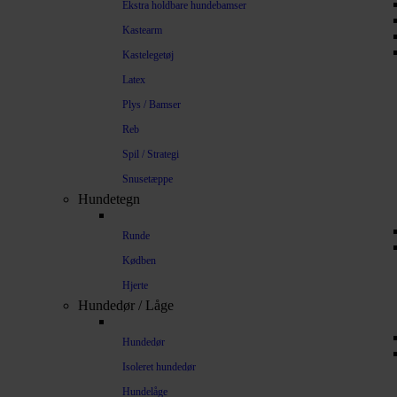
Ekstra holdbare hundebamser
Kastearm
Kastelegetøj
Latex
Plys / Bamser
Reb
Spil / Strategi
Snusetæppe
Hundetegn
Runde
Kødben
Hjerte
Hundedør / Låge
Hundedør
Isoleret hundedør
Hundelåge