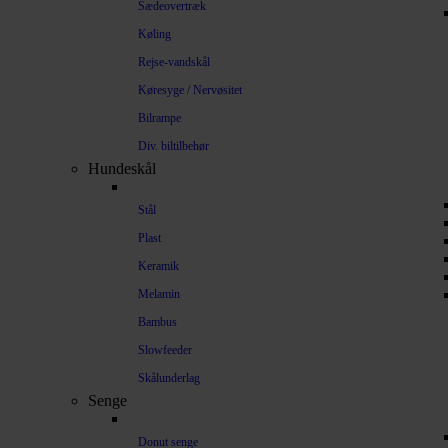
Sædeovertræk
Køling
Rejse-vandskål
Køresyge / Nervøsitet
Bilrampe
Div. biltilbehør
Hundeskål
Stål
Plast
Keramik
Melamin
Bambus
Slowfeeder
Skålunderlag
Senge
Donut senge