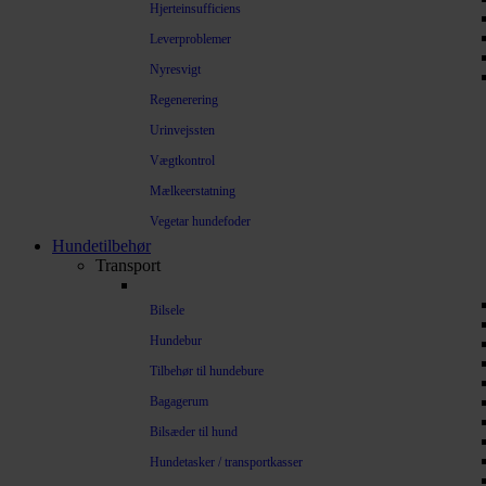
Hjerteinsufficiens
Leverproblemer
Nyresvigt
Regenerering
Urinvejssten
Vægtkontrol
Mælkeerstatning
Vegetar hundefoder
Hundetilbehør
Transport
Bilsele
Hundebur
Tilbehør til hundebure
Bagagerum
Bilsæder til hund
Hundetasker / transportkasser