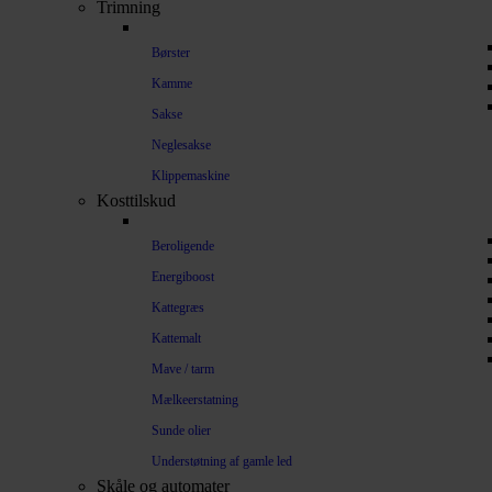
Trimning
Børster
Kamme
Sakse
Neglesakse
Klippemaskine
Kosttilskud
Beroligende
Energiboost
Kattegræs
Kattemalt
Mave / tarm
Mælkeerstatning
Sunde olier
Understøtning af gamle led
Skåle og automater