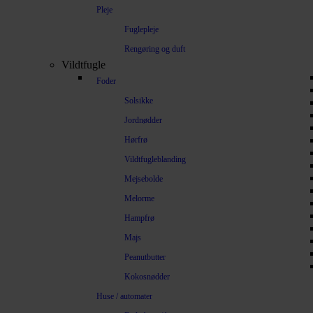
Pleje
Fuglepleje
Rengøring og duft
Vildtfugle
Foder
Solsikke
Jordnødder
Hørfrø
Vildtfugleblanding
Mejsebolde
Melorme
Hampfrø
Majs
Peanutbutter
Kokosnødder
Huse / automater