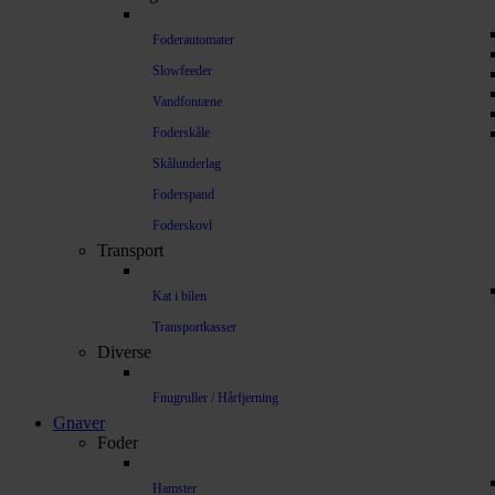
Foderautomater
Slowfeeder
Vandfontæne
Foderskåle
Skålunderlag
Foderspand
Foderskovl
Transport
Kat i bilen
Transportkasser
Diverse
Fnugruller / Hårfjerning
Gnaver
Foder
Hamster