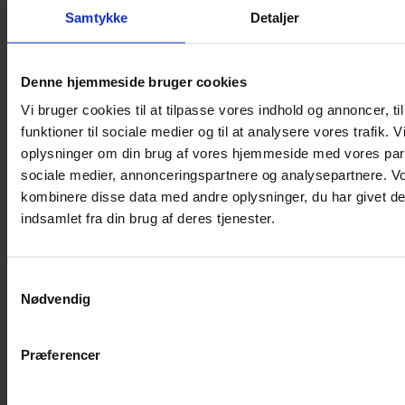
Samtykke
Detaljer
Musebur
Hamsterbur
Denne hjemmeside bruger cookies
Kaninbur
Vi bruger cookies til at tilpasse vores indhold og annoncer, til
Rottebur
funktioner til sociale medier og til at analysere vores trafik. 
Marsvinebur
oplysninger om din brug af vores hjemmeside med vores part
Løbegård
sociale medier, annonceringspartnere og analysepartnere. V
Overdækning løbegård
kombinere disse data med andre oplysninger, du har givet de
Indretning til bure
indsamlet fra din brug af deres tjenester.
Legepladser til bure
Senge til gnavere
Samtykkevalg
Stiger til bure
Nødvendig
Reservedele til bure
Clips til bure
Præferencer
Transportkasse
Strøelse og bundlag