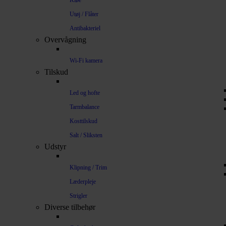
Kløe
Utøj / Flåter
Antibakteriel
Overvågning
Wi-Fi kamera
Tilskud
Led og hofte
Tarmbalance
Kosttilskud
Salt / Sliksten
Udstyr
Klipning / Trim
Læderpleje
Strigler
Diverse tilbehør