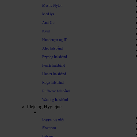
Mesh / Nylon
Med lys
Anti-Gø
Kvæl
Hundetegn og ID
Alac halsbånd
Ezydog halsbånd
Fenriz halsbånd
Hunter halsbånd
Rogz halsbånd
Ruffwear halsbånd
Waudog halsbånd
Pleje og Hygiejne
Lopper og utøj
Shampoo
Balsam