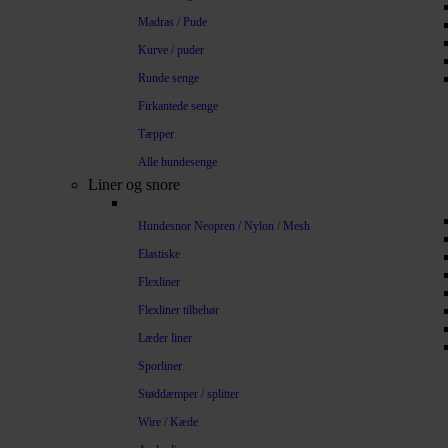
Madras / Pude
Kurve / puder
Runde senge
Firkantede senge
Tæpper
Alle hundesenge
Liner og snore
Hundesnor Neopren / Nylon / Mesh
Elastiske
Flexliner
Flexliner tilbehør
Læder liner
Sporliner
Støddæmper / splitter
Wire / Kæde