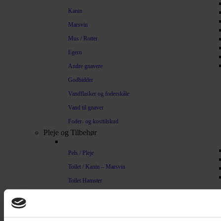
Kanin
Marsvin
Mus / Rotter
Egern
Andre gnavere
Godbidder
Vandflasker og foderskåle
Vand til gnaver
Foder- og kosttilskud
Pleje og Tilbehør
Pels / Pleje
Toilet / Kanin – Marsvin
Toilet Hamster
Børste / Kam
Shampoo
Bure