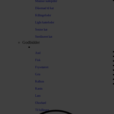
Miamor kattepiller
Dåsemad til kat
Killingefoder
Light kattefoder
Senior kat
Steriliseret kat
Godbidder
And
Fisk
Frysetørret
Gris
Kalkun
Kanin
Lam
Oksekød
Til killinger