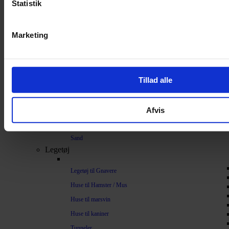
Statistik
Bundlag / Strøelse
Papirstrøelse
Marketing
Hamp
Savsmuld
Bark
Tillad alle
Bommuld
Spelt
Afvis
Træpiller
Vat
Sand
Legetøj
Legetøj til Gnavere
Huse til Hamster / Mus
Huse til marsvin
Huse til kaniner
Tunneler