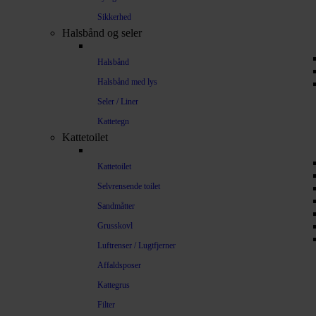
Sikkerhed
Halsbånd og seler
Halsbånd
Halsbånd med lys
Seler / Liner
Kattetegn
Kattetoilet
Kattetoilet
Selvrensende toilet
Sandmåtter
Grusskovl
Luftrenser / Lugtfjerner
Affaldsposer
Kattegrus
Filter