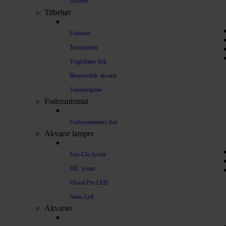
Diverse
Tilbehør
Fiskenet
Termometer
Yngleklare fisk
Reservedele akvarie
Varmelegeme
Foderautomat
Foderautomater fisk
Akvarie lamper
Sun-Glo lysrør
JBL lysrør
Fluval Pro LED
Nano Led
Akvarier