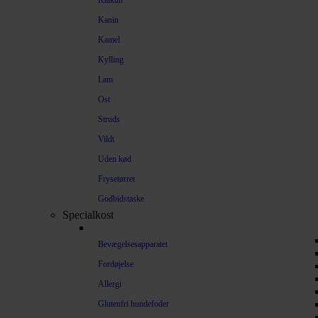
Kalkun
Kanin
Kamel
Kylling
Lam
Ost
Struds
Vildt
Uden kød
Frysetørret
Godbidstaske
Specialkost
Bevægelsesapparatet
Fordøjelse
Allergi
Glutenfri hundefoder