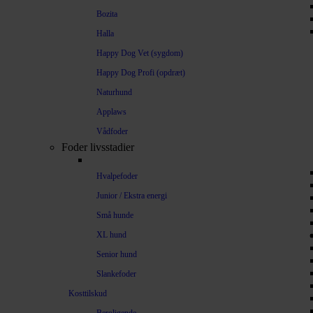
Bozita
Halla
Happy Dog Vet (sygdom)
Happy Dog Profi (opdræt)
Naturhund
Applaws
Vådfoder
Foder livsstadier
Hvalpefoder
Junior / Ekstra energi
Små hunde
XL hund
Senior hund
Slankefoder
Kosttilskud