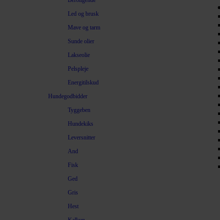
Beroligende
Led og brusk
Mave og tarm
Sunde olier
Lakseolie
Pelspleje
Energitilskud
Hundegodbidder
Tyggeben
Hundekiks
Leversnitter
And
Fisk
Ged
Gris
Hest