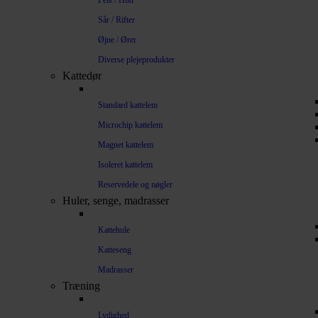
Pels / Hud
Sår / Rifter
Øjne / Ører
Diverse plejeprodukter
Kattedør
Standard kattelem
Microchip kattelem
Magnet kattelem
Isoleret kattelem
Reservedele og nøgler
Huler, senge, madrasser
Kattehule
Katteseng
Madrasser
Træning
Lydighed