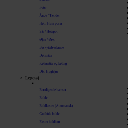
Poter
Ånde / Tænder
Høm Høm poser
Sår / Hotspot
Øjne / Ører
Beskyttelseskrave
Dørmåtte
Kølemåtte og køling
Div. Hygiejne
Legetøj
Beroligende bamser
Bolde
Boldkaster (Automatisk)
Godbids bolde
Ekstra holdbart