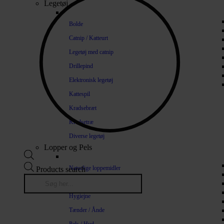
Legetøj
Bolde
Catnip / Katteurt
Legetøj med catnip
Drillepind
Elektronisk legetøj
Kattespil
Kradsebræt
Kradsetræ
Diverse legetøj
Lopper og Pels
Naturlige loppemidler
Products search
Shampoo / Balsam
Hygiejne
Tænder / Ånde