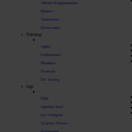
Tilbehør til klippemaskiner
Hårtørre
Trimmeknive
Diverse andet
Træning
Agility
Godbidstasker
Mundkurv
Nosework
Div. Træning
Jagt
Fløjte
Jagtudstyr hund
Lys / Synlighed
Til ejeren / Diverse
Hundetrappe