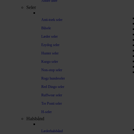
Andre liner
Seler
Anti-træk seler
Bilsele
Læder seler
Ezydog seler
Hunter seler
Kurgo seler
Non-stop seler
Rogz hundeseler
Red Dingo seler
Ruffwear seler
Tre Ponti seler
H-seler
Halsbånd
Læderhalsbånd