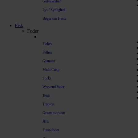
Gulvskraber
Lys / Synlighed
Bøger om Heste
Fisk
Foder
Flakes
Pellets
Granulat
Multi Crisp
Sticks
Weekend foder
Tetra
Tropical
Ocean nutrition
JBL
Frost-foder