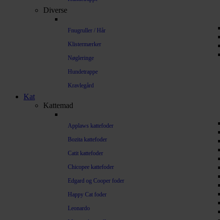
Diverse
Fnugruller / Hår
Klistermærker
Nøgleringe
Hundetrappe
Kravlegård
Kat
Kattemad
Applaws kattefoder
Bozita kattefoder
Catit kattefoder
Chicopee kattefoder
Edgard og Cooper foder
Happy Cat foder
Leonardo