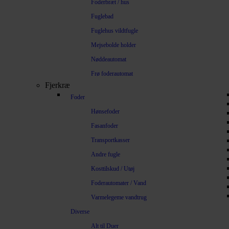
Foderbræt / hus
Fuglebad
Fuglehus vildtfugle
Mejsebolde holder
Nøddeautomat
Frø foderautomat
Fjerkræ
Foder
Hønsefoder
Fasanfoder
Transportkasser
Andre fugle
Kosttilskud / Utøj
Foderautomater / Vand
Varmelegeme vandtrug
Diverse
Alt til Duer