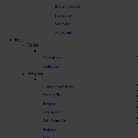
Redeæg /materiale
Hønseringe
Vandbaljer
Alt det andet
Hest
Foder
Foder til hest
Godbidder
Pelspleje
Shampoo og Balsam
Mane og Tail
Hovpleje
Ører og øjne
Køl / Varme Gel
Hudpleje