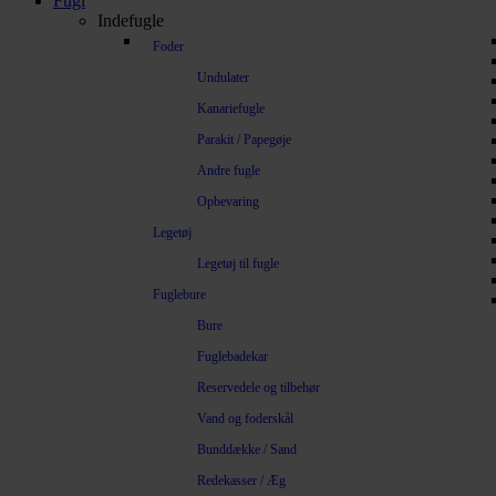
Fugl
Indefugle
Foder
Undulater
Kanariefugle
Parakit / Papegøje
Andre fugle
Opbevaring
Legetøj
Legetøj til fugle
Fuglebure
Bure
Fuglebadekar
Reservedele og tilbehør
Vand og foderskål
Bunddække / Sand
Redekasser / Æg