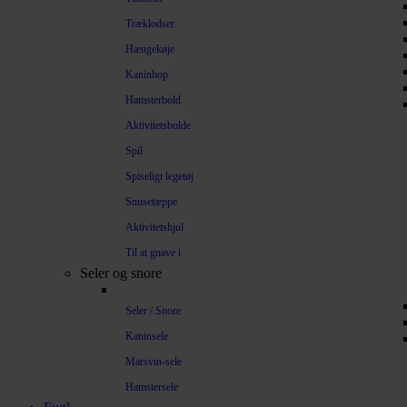
Træklodser
Hængekøje
Kaninhop
Hamsterbold
Aktivitetsbolde
Spil
Spiseligt legetøj
Snusetæppe
Aktivitetshjul
Til at gnave i
Seler og snore
Seler / Snore
Kaninsele
Marsvin-sele
Hamstersele