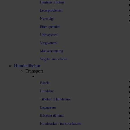
Hjerteinsufficiens
Leverproblemer
Nyresvigt
Efter operation
Urinvejssten
Vægtkontrol
Mælkeerstatning
Vegetar hundefoder
Hundetilbehør
Transport
Bilsele
Hundebur
Tilbehør til hundebure
Bagagerum
Bilsæder til hund
Hundetasker / transportkasser