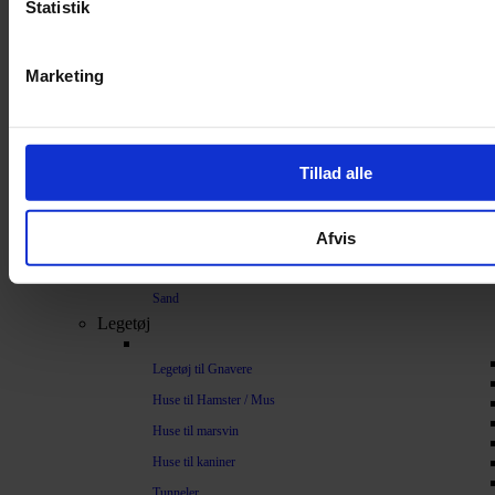
Statistik
Bundlag / Strøelse
Papirstrøelse
Marketing
Hamp
Savsmuld
Bark
Tillad alle
Bommuld
Spelt
Afvis
Træpiller
Vat
Sand
Legetøj
Legetøj til Gnavere
Huse til Hamster / Mus
Huse til marsvin
Huse til kaniner
Tunneler