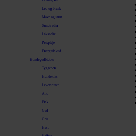
Beroligende
Led og brusk
Mave og tarm
Sunde olier
Lakseolie
Pelspleje
Energitilskud
Hundegodbidder
Tyggeben
Hundekiks
Leversnitter
And
Fisk
Ged
Gris
Hest