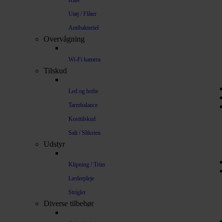
Kløe
Utøj / Flåter
Antibakteriel
Overvågning
Wi-Fi kamera
Tilskud
Led og hofte
Tarmbalance
Kosttilskud
Salt / Sliksten
Udstyr
Klipning / Trim
Læderpleje
Strigler
Diverse tilbehør