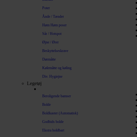
Poter
Ånde / Tænder
Høm Høm poser
Sår / Hotspot
Øjne / Ører
Beskyttelseskrave
Dørmåtte
Kølemåtte og køling
Div. Hygiejne
Legetøj
Beroligende bamser
Bolde
Boldkaster (Automatisk)
Godbids bolde
Ekstra holdbart