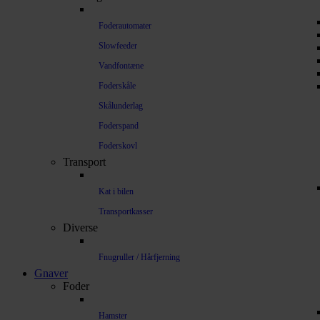
Foderautomater
Slowfeeder
Vandfontæne
Foderskåle
Skålunderlag
Foderspand
Foderskovl
Transport
Kat i bilen
Transportkasser
Diverse
Fnugruller / Hårfjerning
Gnaver
Foder
Hamster