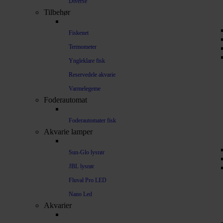
Diverse
Tilbehør
Fiskenet
Termometer
Yngleklare fisk
Reservedele akvarie
Varmelegeme
Foderautomat
Foderautomater fisk
Akvarie lamper
Sun-Glo lysrør
JBL lysrør
Fluval Pro LED
Nano Led
Akvarier