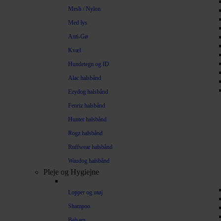
Mesh / Nylon
Med lys
Anti-Gø
Kvæl
Hundetegn og ID
Alac halsbånd
Ezydog halsbånd
Fenriz halsbånd
Hunter halsbånd
Rogz halsbånd
Ruffwear halsbånd
Waudog halsbånd
Pleje og Hygiejne
Lopper og utøj
Shampoo
Balsam