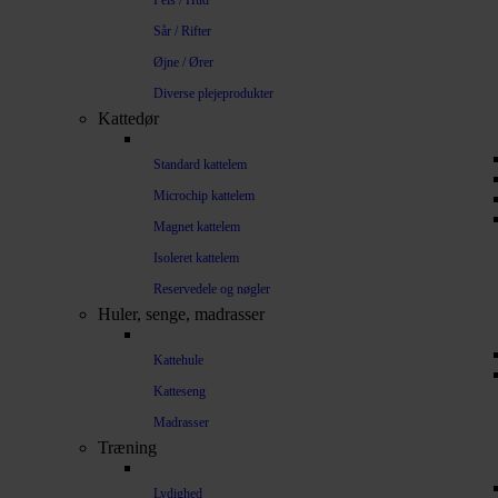
Pels / Hud
Sår / Rifter
Øjne / Ører
Diverse plejeprodukter
Kattedør
Standard kattelem
Microchip kattelem
Magnet kattelem
Isoleret kattelem
Reservedele og nøgler
Huler, senge, madrasser
Kattehule
Katteseng
Madrasser
Træning
Lydighed