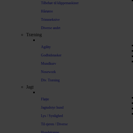
Tilbehør til klippemaskiner
Hårtørre
Trimmeknive
Diverse andet
Træning
Agility
Godbidstasker
Mundkurv
Nosework
Div. Træning
Jagt
Fløjte
Jagtudstyr hund
Lys / Synlighed
Til ejeren / Diverse
Hundetrappe