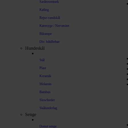
Sædeovertræk
Køling
Rejse-vandskål
Køresyge / Nervøsitet
Bilrampe
Div. biltilbehør
Hundeskål
Stål
Plast
Keramik
Melamin
Bambus
Slowfeeder
Skålunderlag
Senge
Donut senge