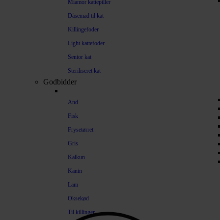
Miamor kattepiller
Dåsemad til kat
Killingefoder
Light kattefoder
Senior kat
Steriliseret kat
Godbidder
And
Fisk
Frysetørret
Gris
Kalkun
Kanin
Lam
Oksekød
Til killinger