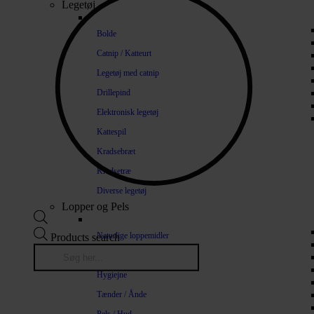
Legetøj
Bolde
Catnip / Katteurt
Legetøj med catnip
Drillepind
Elektronisk legetøj
Kattespil
Kradsebræt
Kradsetræ
Diverse legetøj
Lopper og Pels
Naturlige loppemidler
Products search
Shampoo / Balsam
Hygiejne
Tænder / Ånde