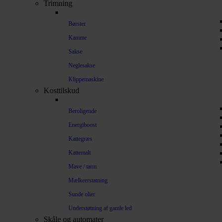
Trimning
Børster
Kamme
Sakse
Neglesakse
Klippemaskine
Kosttilskud
Beroligende
Energiboost
Kattegræs
Kattemalt
Mave / tarm
Mælkeerstatning
Sunde olier
Understøtning af gamle led
Skåle og automater