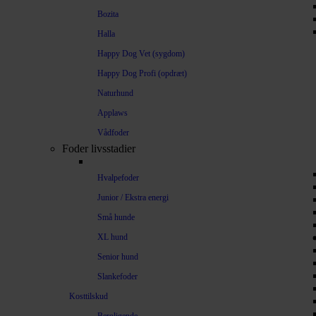
Bozita
Halla
Happy Dog Vet (sygdom)
Happy Dog Profi (opdræt)
Naturhund
Applaws
Vådfoder
Foder livsstadier
Hvalpefoder
Junior / Ekstra energi
Små hunde
XL hund
Senior hund
Slankefoder
Kosttilskud