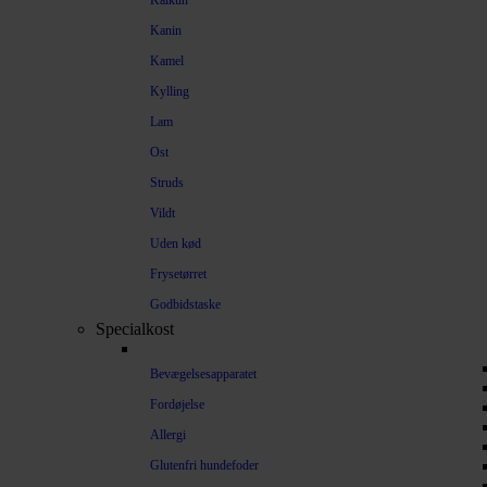
Kalkun
Kanin
Kamel
Kylling
Lam
Ost
Struds
Vildt
Uden kød
Frysetørret
Godbidstaske
Specialkost
Bevægelsesapparatet
Fordøjelse
Allergi
Glutenfri hundefoder