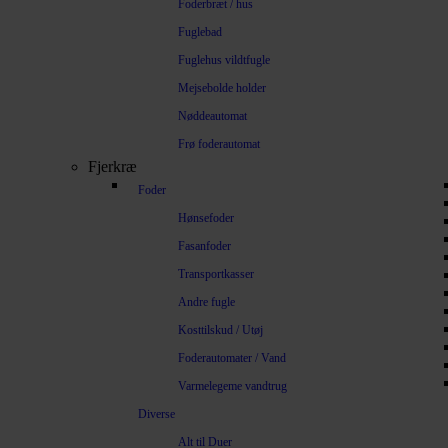
Foderbræt / hus
Fuglebad
Fuglehus vildtfugle
Mejsebolde holder
Nøddeautomat
Frø foderautomat
Fjerkræ
Foder
Hønsefoder
Fasanfoder
Transportkasser
Andre fugle
Kosttilskud / Utøj
Foderautomater / Vand
Varmelegeme vandtrug
Diverse
Alt til Duer