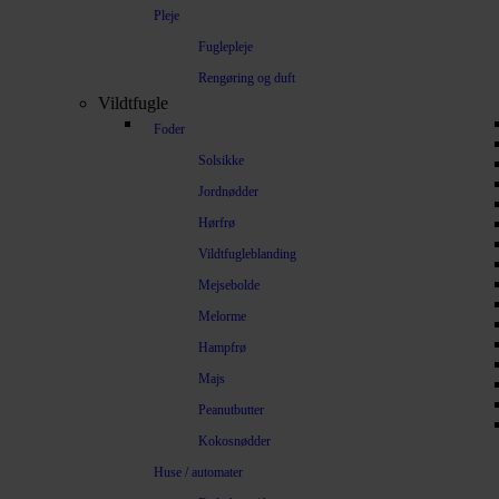
Pleje
Fuglepleje
Rengøring og duft
Vildtfugle
Foder
Solsikke
Jordnødder
Hørfrø
Vildtfugleblanding
Mejsebolde
Melorme
Hampfrø
Majs
Peanutbutter
Kokosnødder
Huse / automater