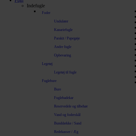
Fugl
Indefugle
Foder
Undulater
Kanariefugle
Parakit / Papegøje
Andre fugle
Opbevaring
Legetøj
Legetøj til fugle
Fuglebure
Bure
Fuglebadekar
Reservedele og tilbehør
Vand og foderskål
Bunddække / Sand
Redekasser / Æg