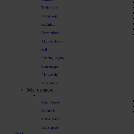
Træklodser
Hængekøje
Kaninhop
Hamsterbold
Aktivitetsbolde
Spil
Spiseligt legetøj
Snusetæppe
Aktivitetshjul
Til at gnave i
Seler og snore
Seler / Snore
Kaninsele
Marsvin-sele
Hamstersele