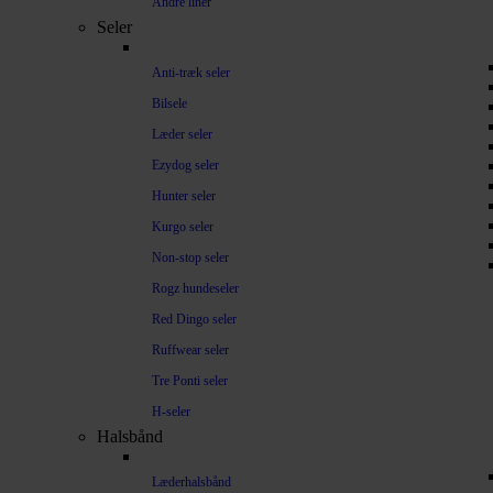
Andre liner
Seler
Anti-træk seler
Bilsele
Læder seler
Ezydog seler
Hunter seler
Kurgo seler
Non-stop seler
Rogz hundeseler
Red Dingo seler
Ruffwear seler
Tre Ponti seler
H-seler
Halsbånd
Læderhalsbånd