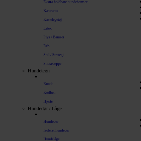
Ekstra holdbare hundebamser
Kastearm
Kastelegetøj
Latex
Plys / Bamser
Reb
Spil / Strategi
Snusetæppe
Hundetegn
Runde
Kødben
Hjerte
Hundedør / Låge
Hundedør
Isoleret hundedør
Hundelåge