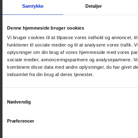
Samtykke
Detaljer
Musebur
Hamsterbur
Denne hjemmeside bruger cookies
Kaninbur
Vi bruger cookies til at tilpasse vores indhold og annoncer, til
Rottebur
funktioner til sociale medier og til at analysere vores trafik. 
Marsvinebur
oplysninger om din brug af vores hjemmeside med vores part
Løbegård
sociale medier, annonceringspartnere og analysepartnere. V
Overdækning løbegård
kombinere disse data med andre oplysninger, du har givet de
Indretning til bure
indsamlet fra din brug af deres tjenester.
Legepladser til bure
Senge til gnavere
Samtykkevalg
Stiger til bure
Nødvendig
Reservedele til bure
Clips til bure
Præferencer
Transportkasse
Strøelse og bundlag