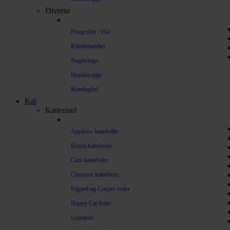
Diverse
Fnugruller / Hår
Klistermærker
Nøgleringe
Hundetrappe
Kravlegård
Kat
Kattemad
Applaws kattefoder
Bozita kattefoder
Catit kattefoder
Chicopee kattefoder
Edgard og Cooper foder
Happy Cat foder
Leonardo