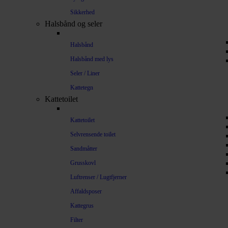
Sikkerhed
Halsbånd og seler
Halsbånd
Halsbånd med lys
Seler / Liner
Kattetegn
Kattetoilet
Kattetoilet
Selvrensende toilet
Sandmåtter
Grusskovl
Luftrenser / Lugtfjerner
Affaldsposer
Kattegrus
Filter