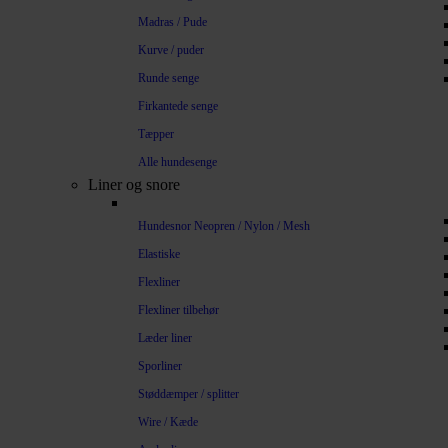
Madras / Pude
Kurve / puder
Runde senge
Firkantede senge
Tæpper
Alle hundesenge
Liner og snore
Hundesnor Neopren / Nylon / Mesh
Elastiske
Flexliner
Flexliner tilbehør
Læder liner
Sporliner
Støddæmper / splitter
Wire / Kæde