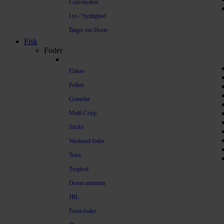
Gulvskraber
Lys / Synlighed
Bøger om Heste
Fisk
Foder
Flakes
Pellets
Granulat
Multi Crisp
Sticks
Weekend foder
Tetra
Tropical
Ocean nutrition
JBL
Frost-foder