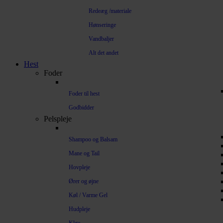
Redeæg /materiale
Hønseringe
Vandbaljer
Alt det andet
Hest
Foder
Foder til hest
Godbidder
Pelspleje
Shampoo og Balsam
Mane og Tail
Hovpleje
Ører og øjne
Køl / Varme Gel
Hudpleje