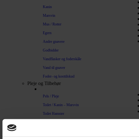
Kanin
Marsvin
Mus / Rotter
Egern
Andre gnavere
Godbidder
Vandflasker og foderskåle
Vand til gnaver
Foder- og kosttilskud
Pleje og Tilbehør
Pels / Pleje
Toilet / Kanin – Marsvin
Toilet Hamster
Børste / Kam
Shampoo
Bure