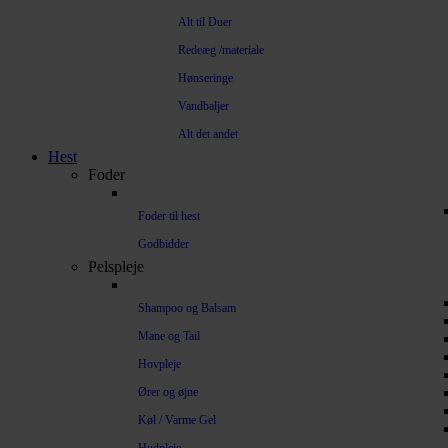
Alt til Duer
Redeæg /materiale
Hønseringe
Vandbaljer
Alt det andet
Hest
Foder
Foder til hest
Godbidder
Pelspleje
Shampoo og Balsam
Mane og Tail
Hovpleje
Ører og øjne
Køl / Varme Gel