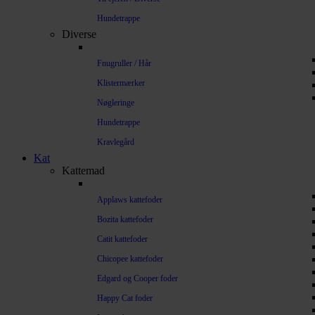
Hundetrappe
Diverse
Fnugruller / Hår
Klistermærker
Nøgleringe
Hundetrappe
Kravlegård
Kat
Kattemad
Applaws kattefoder
Bozita kattefoder
Catit kattefoder
Chicopee kattefoder
Edgard og Cooper foder
Happy Cat foder