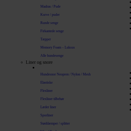
Madras / Pude
Kurve / puder
Runde senge
Firkantede senge
Tæpper
Memory Foam – Luksus
Alle hundesenge
Liner og snore
Hundesnor Neopren / Nylon / Mesh
Elastiske
Flexliner
Flexliner tilbehør
Læder liner
Sporliner
Støddæmper / splitter