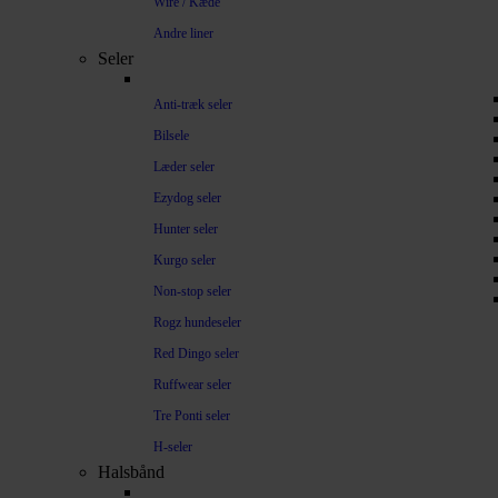
Wire / Kæde
Andre liner
Seler
Anti-træk seler
Bilsele
Læder seler
Ezydog seler
Hunter seler
Kurgo seler
Non-stop seler
Rogz hundeseler
Red Dingo seler
Ruffwear seler
Tre Ponti seler
H-seler
Halsbånd