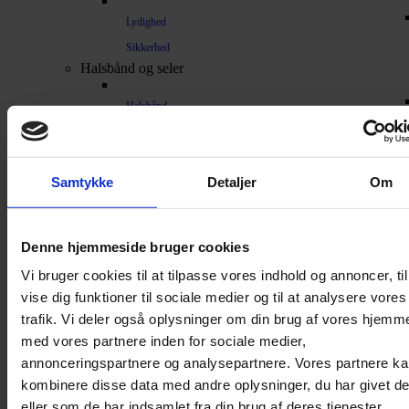
Lydighed
Sikkerhed
Halsbånd og seler
Halsbånd
Halsbånd med lys
Seler / Liner
Samtykke
Detaljer
Om
Kattetegn
Kattetoilet
Kattetoilet
Denne hjemmeside bruger cookies
Selvrensende toilet
Vi bruger cookies til at tilpasse vores indhold og annoncer, til
Sandmåtter
vise dig funktioner til sociale medier og til at analysere vores
trafik. Vi deler også oplysninger om din brug af vores hjemm
Grusskovl
med vores partnere inden for sociale medier,
Luftrenser / Lugtfjerner
annonceringspartnere og analysepartnere. Vores partnere k
Affaldsposer
kombinere disse data med andre oplysninger, du har givet d
Kattegrus
eller som de har indsamlet fra din brug af deres tjenester.