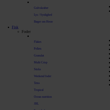
Gulvskraber
Lys / Synlighed
Bøger om Heste
Fisk
Foder
Flakes
Pellets
Granulat
Multi Crisp
Sticks
Weekend foder
Tetra
Tropical
Ocean nutrition
JBL