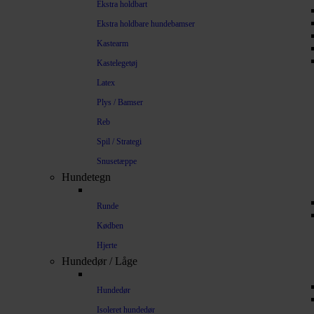
Ekstra holdbart
Ekstra holdbare hundebamser
Kastearm
Kastelegetøj
Latex
Plys / Bamser
Reb
Spil / Strategi
Snusetæppe
Hundetegn
Runde
Kødben
Hjerte
Hundedør / Låge
Hundedør
Isoleret hundedør