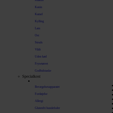
Kalkun
Kanin
Kamel
Kylling
Lam
Ost
Struds
Vildt
Uden kød
Frysetørret
Godbidstaske
Specialkost
Bevægelsesapparatet
Fordøjelse
Allergi
Glutenfri hundefoder