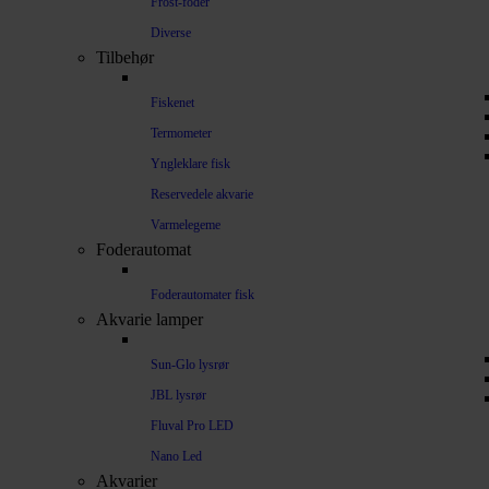
Frost-foder
Diverse
Tilbehør
Fiskenet
Termometer
Yngleklare fisk
Reservedele akvarie
Varmelegeme
Foderautomat
Foderautomater fisk
Akvarie lamper
Sun-Glo lysrør
JBL lysrør
Fluval Pro LED
Nano Led
Akvarier