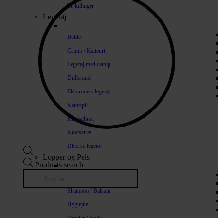
Til killinger
Legetøj
Bolde
Catnip / Katteurt
Legetøj med catnip
Drillepind
Elektronisk legetøj
Kattespil
Kradsebræt
Kradsetræ
Diverse legetøj
Lopper og Pels
Products search
Naturlige loppemidler
Shampoo / Balsam
Hygiejne