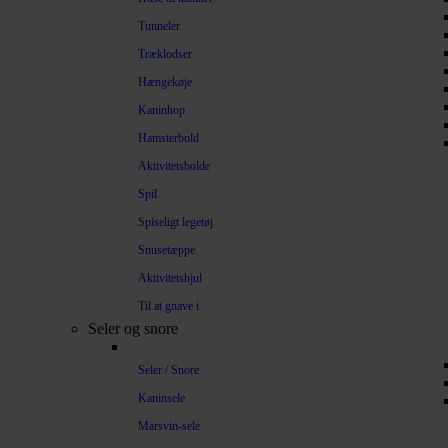
Tunneler
Træklodser
Hængekøje
Kaninhop
Hamsterbold
Aktivitetsbolde
Spil
Spiseligt legetøj
Snusetæppe
Aktivitetshjul
Til at gnave i
Seler og snore
Seler / Snore
Kaninsele
Marsvin-sele