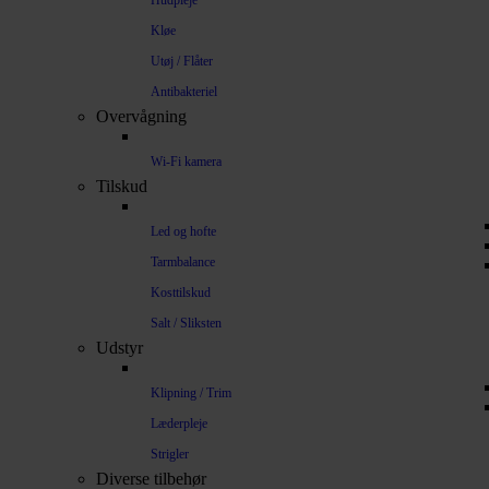
Hudpleje
Kløe
Utøj / Flåter
Antibakteriel
Overvågning
Wi-Fi kamera
Tilskud
Led og hofte
Tarmbalance
Kosttilskud
Salt / Sliksten
Udstyr
Klipning / Trim
Læderpleje
Strigler
Diverse tilbehør