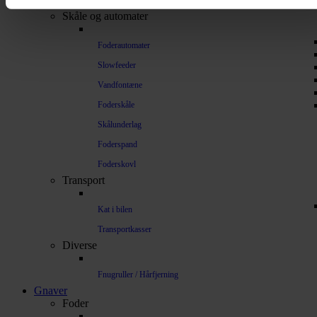
Understøtning af gamle led
Skåle og automater
Foderautomater
Slowfeeder
Vandfontæne
Foderskåle
Skålunderlag
Foderspand
Foderskovl
Transport
Kat i bilen
Transportkasser
Diverse
Fnugruller / Hårfjerning
Gnaver
Foder