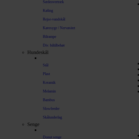
Sædeovertræk
Køling
Rejse-vandskål
Køresyge / Nervøsitet
Bilrampe
Div. biltilbehør
Hundeskål
Stål
Plast
Keramik
Melamin
Bambus
Slowfeeder
Skålunderlag
Senge
Donut senge