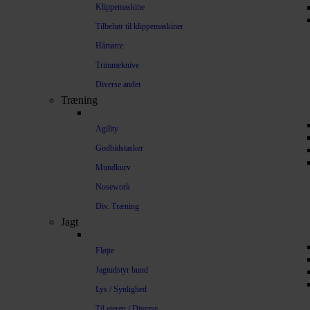
Klippemaskine
Tilbehør til klippemaskiner
Hårtørre
Trimmeknive
Diverse andet
Træning
Agility
Godbidstasker
Mundkurv
Nosework
Div. Træning
Jagt
Fløjte
Jagtudstyr hund
Lys / Synlighed
Til ejeren / Diverse