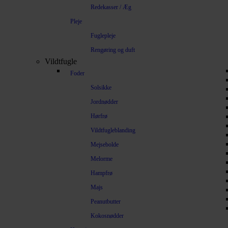
Redekasser / Æg
Pleje
Fuglepleje
Rengøring og duft
Vildtfugle
Foder
Solsikke
Jordnødder
Hørfrø
Vildtfugleblanding
Mejsebolde
Melorme
Hampfrø
Majs
Peanutbutter
Kokosnødder