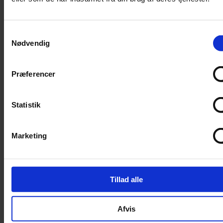
Filter
Trimning
Samtykkevalg
Børster
Nødvendig
Kamme
Sakse
Præferencer
Neglesakse
Klippemaskine
Statistik
Kosttilskud
Beroligende
Marketing
Energiboost
Kattegræs
Kattemalt
Tillad alle
Mave / tarm
Mælkeerstatning
Afvis
Sunde olier