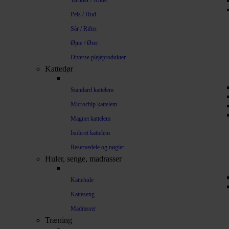
Tænder / Ånde
Pels / Hud
Sår / Rifter
Øjne / Ører
Diverse plejeprodukter
Kattedør
Standard kattelem
Microchip kattelem
Magnet kattelem
Isoleret kattelem
Reservedele og nøgler
Huler, senge, madrasser
Kattehule
Katteseng
Madrasser
Træning