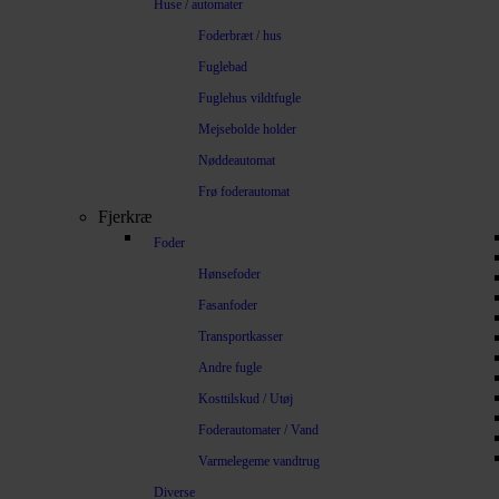
Huse / automater
Foderbræt / hus
Fuglebad
Fuglehus vildtfugle
Mejsebolde holder
Nøddeautomat
Frø foderautomat
Fjerkræ
Foder
Hønsefoder
Fasanfoder
Transportkasser
Andre fugle
Kosttilskud / Utøj
Foderautomater / Vand
Varmelegeme vandtrug
Diverse