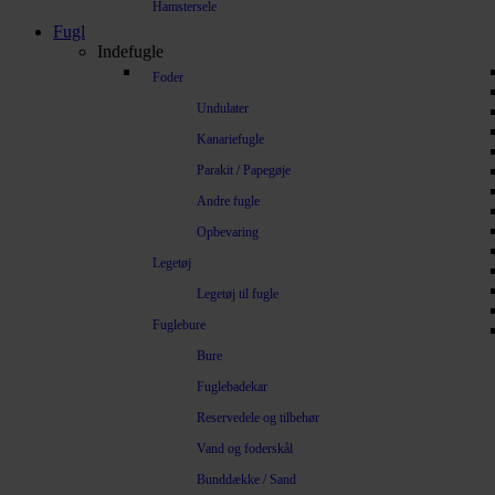
Hamstersele
Fugl
Indefugle
Foder
Undulater
Kanariefugle
Parakit / Papegøje
Andre fugle
Opbevaring
Legetøj
Legetøj til fugle
Fuglebure
Bure
Fuglebadekar
Reservedele og tilbehør
Vand og foderskål
Bunddække / Sand