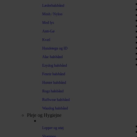
Læderhalsbånd
Mesh / Nylon
Med lys
Anti-Gø
Kvæl
Hundetegn og ID
Alac halsbånd
Ezydog halsbånd
Fenriz halsbånd
Hunter halsbånd
Rogz halsbånd
Ruffwear halsbånd
Waudog halsbånd
Pleje og Hygiejne
Lopper og utøj
Shampoo