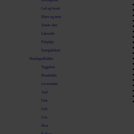
Beroligende
Led og brusk
Mave og tarm
Sunde olier
Lakseolie
Pelspleje
Energitilskud
Hundegodbidder
Tyggeben
Hundekiks
Leversnitter
And
Fisk
Ged
Gris
Hest