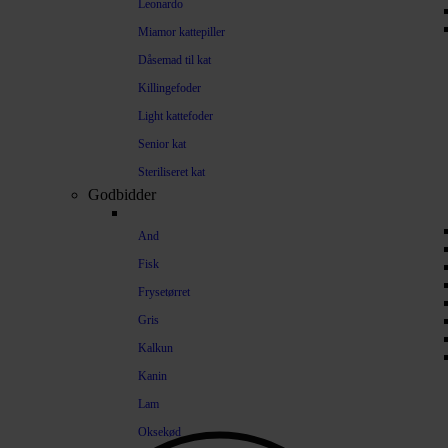
Leonardo
Miamor kattepiller
Dåsemad til kat
Killingefoder
Light kattefoder
Senior kat
Steriliseret kat
Godbidder
And
Fisk
Frysetørret
Gris
Kalkun
Kanin
Lam
Oksekød