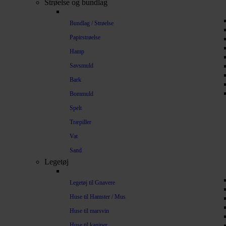
Strøelse og bundlag
Bundlag / Strøelse
Papirstrøelse
Hamp
Savsmuld
Bark
Bommuld
Spelt
Træpiller
Vat
Sand
Legetøj
Legetøj til Gnavere
Huse til Hamster / Mus
Huse til marsvin
Huse til kaniner