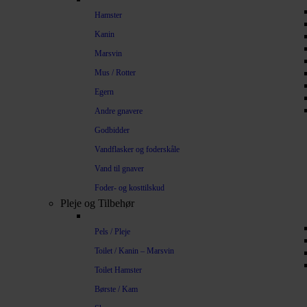
Hamster
Kanin
Marsvin
Mus / Rotter
Egern
Andre gnavere
Godbidder
Vandflasker og foderskåle
Vand til gnaver
Foder- og kosttilskud
Pleje og Tilbehør
Pels / Pleje
Toilet / Kanin – Marsvin
Toilet Hamster
Børste / Kam