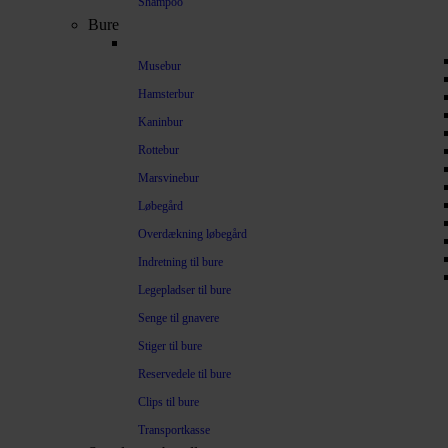
Shampoo
Bure
Musebur
Hamsterbur
Kaninbur
Rottebur
Marsvinebur
Løbegård
Overdækning løbegård
Indretning til bure
Legepladser til bure
Senge til gnavere
Stiger til bure
Reservedele til bure
Clips til bure
Transportkasse