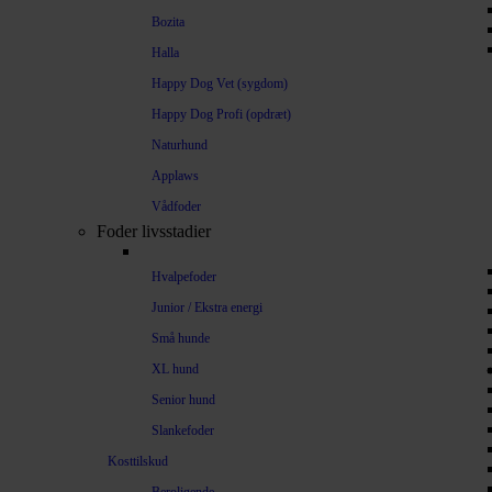
Bozita
Halla
Happy Dog Vet (sygdom)
Happy Dog Profi (opdræt)
Naturhund
Applaws
Vådfoder
Foder livsstadier
Hvalpefoder
Junior / Ekstra energi
Små hunde
XL hund
Senior hund
Slankefoder
Kosttilskud