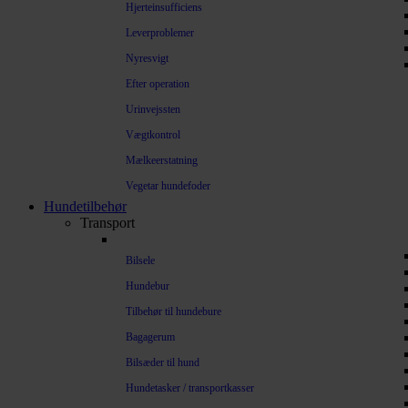
Hjerteinsufficiens
Leverproblemer
Nyresvigt
Efter operation
Urinvejssten
Vægtkontrol
Mælkeerstatning
Vegetar hundefoder
Hundetilbehør
Transport
Bilsele
Hundebur
Tilbehør til hundebure
Bagagerum
Bilsæder til hund
Hundetasker / transportkasser