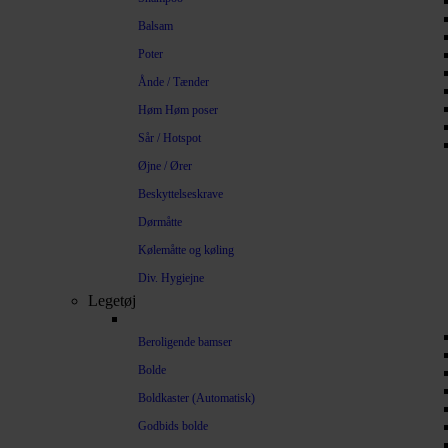
Balsam
Poter
Ånde / Tænder
Høm Høm poser
Sår / Hotspot
Øjne / Ører
Beskyttelseskrave
Dørmåtte
Kølemåtte og køling
Div. Hygiejne
Legetøj
Beroligende bamser
Bolde
Boldkaster (Automatisk)
Godbids bolde