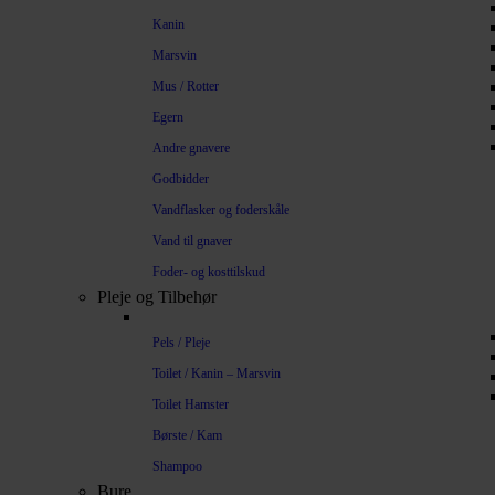
Kanin
Marsvin
Mus / Rotter
Egern
Andre gnavere
Godbidder
Vandflasker og foderskåle
Vand til gnaver
Foder- og kosttilskud
Pleje og Tilbehør
Pels / Pleje
Toilet / Kanin – Marsvin
Toilet Hamster
Børste / Kam
Shampoo
Bure