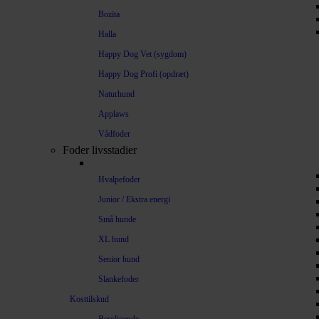
Bozita
Halla
Happy Dog Vet (sygdom)
Happy Dog Profi (opdræt)
Naturhund
Applaws
Vådfoder
Foder livsstadier
Hvalpefoder
Junior / Ekstra energi
Små hunde
XL hund
Senior hund
Slankefoder
Kosttilskud