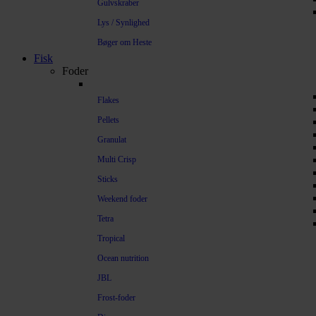
Gulvskraber
Lys / Synlighed
Bøger om Heste
Fisk
Foder
Flakes
Pellets
Granulat
Multi Crisp
Sticks
Weekend foder
Tetra
Tropical
Ocean nutrition
JBL
Frost-foder