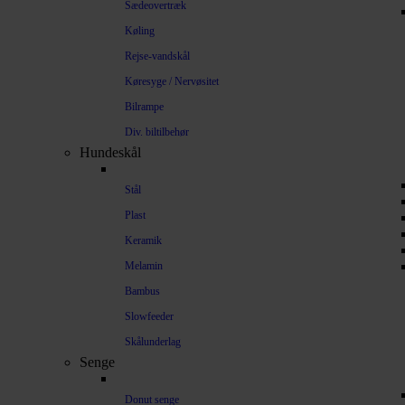
Sædeovertræk
Køling
Rejse-vandskål
Køresyge / Nervøsitet
Bilrampe
Div. biltilbehør
Hundeskål
Stål
Plast
Keramik
Melamin
Bambus
Slowfeeder
Skålunderlag
Senge
Donut senge