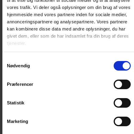
til at vise dig funktioner til sociale medier og til at analysere
Pels / Hud
vores trafik. Vi deler også oplysninger om din brug af vores
Sår / Rifter
hjemmeside med vores partnere inden for sociale medier,
Øjne / Ører
annonceringspartnere og analysepartnere. Vores partnere
Diverse plejeprodukter
kan kombinere disse data med andre oplysninger, du har
Kattedør
givet dem, eller som de har indsamlet fra din brug af deres
tjenester.
Standard kattelem
Microchip kattelem
Samtykkevalg
Magnet kattelem
Nødvendig
Isoleret kattelem
Reservedele og nøgler
Præferencer
Huler, senge, madrasser
Kattehule
Statistik
Katteseng
Madrasser
Træning
Marketing
Lydighed