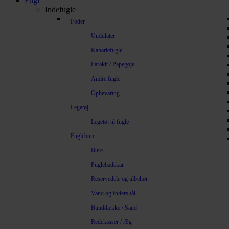
Fugl
Indefugle
Foder
Undulater
Kanariefugle
Parakit / Papegøje
Andre fugle
Opbevaring
Legetøj
Legetøj til fugle
Fuglebure
Bure
Fuglebadekar
Reservedele og tilbehør
Vand og foderskål
Bunddække / Sand
Redekasser / Æg