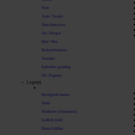
Poter
Ånde / Tænder
Høm Høm poser
Sår / Hotspot
Øjne / Ører
Beskyttelseskrave
Dørmåtte
Kølemåtte og køling
Div. Hygiejne
Legetøj
Beroligende bamser
Bolde
Boldkaster (Automatisk)
Godbids bolde
Ekstra holdbart