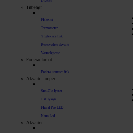
Diverse
Tilbehør
Fiskenet
Termometer
Yngleklare fisk
Reservedele akvarie
Varmelegeme
Foderautomat
Foderautomater fisk
Akvarie lamper
Sun-Glo lysrør
JBL lysrør
Fluval Pro LED
Nano Led
Akvarier