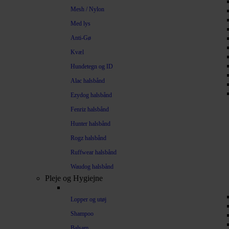
Mesh / Nylon
Med lys
Anti-Gø
Kvæl
Hundetegn og ID
Alac halsbånd
Ezydog halsbånd
Fenriz halsbånd
Hunter halsbånd
Rogz halsbånd
Ruffwear halsbånd
Waudog halsbånd
Pleje og Hygiejne
Lopper og utøj
Shampoo
Balsam