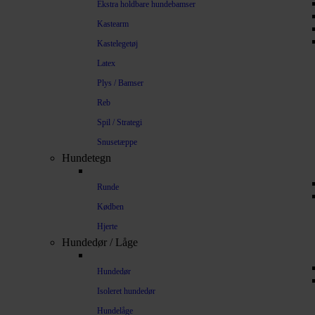
Ekstra holdbare hundebamser
Kastearm
Kastelegetøj
Latex
Plys / Bamser
Reb
Spil / Strategi
Snusetæppe
Hundetegn
Runde
Kødben
Hjerte
Hundedør / Låge
Hundedør
Isoleret hundedør
Hundelåge