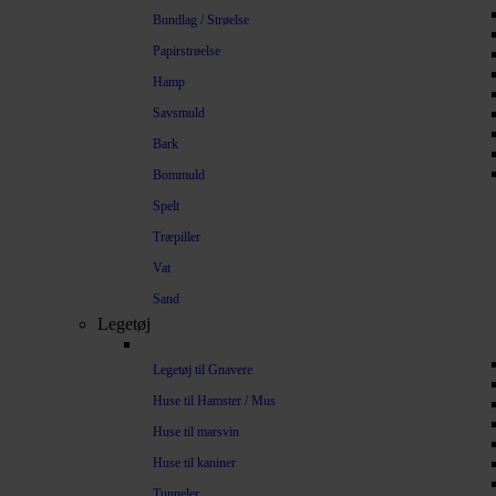
Bundlag / Strøelse
Papirstrøelse
Hamp
Savsmuld
Bark
Bommuld
Spelt
Træpiller
Vat
Sand
Legetøj
Legetøj til Gnavere
Huse til Hamster / Mus
Huse til marsvin
Huse til kaniner
Tunneler