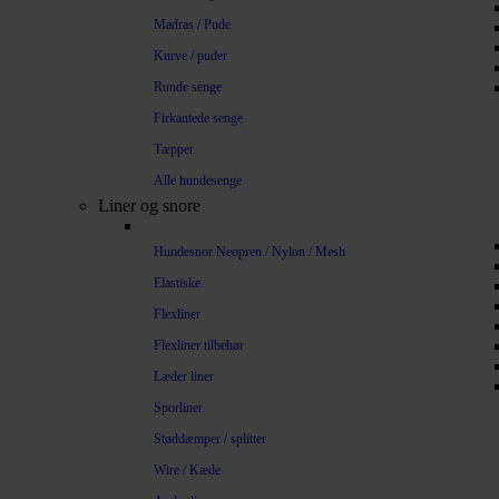
Madras / Pude
Kurve / puder
Runde senge
Firkantede senge
Tæpper
Alle hundesenge
Liner og snore
Hundesnor Neopren / Nylon / Mesh
Elastiske
Flexliner
Flexliner tilbehør
Læder liner
Sporliner
Støddæmper / splitter
Wire / Kæde