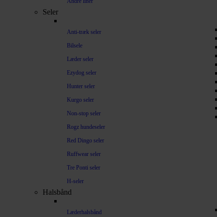
Andre liner
Seler
Anti-træk seler
Bilsele
Læder seler
Ezydog seler
Hunter seler
Kurgo seler
Non-stop seler
Rogz hundeseler
Red Dingo seler
Ruffwear seler
Tre Ponti seler
H-seler
Halsbånd
Læderhalsbånd