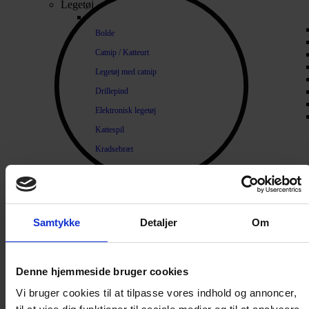
Legetøj
Bolde
Catnip / Katteurt
Legetøj med catnip
Drillepind
Elektronisk legetøj
Kattespil
Kradsebræt
Kradsetræ
Diverse legetøj
Lopper og Pels
Samtykke
Detaljer
Om
Naturlige loppemidler
Products search
Shampoo / Balsam
Denne hjemmeside bruger cookies
Hygiejne
Tænder / Ånde
Vi bruger cookies til at tilpasse vores indhold og annoncer,