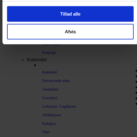
Sikkerhed
Tillad alle
Halsbånd og seler
Halsbånd
Afvis
Halsbånd med lys
Seler / Liner
Kattetegn
Kattetoilet
Kattetoilet
Selvrensende toilet
Sandmåtter
Grusskovl
Luftrenser / Lugtfjerner
Affaldsposer
Kattegrus
Filter