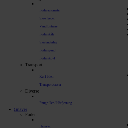
Foderautomater
Slowfeeder
Vandfontæne
Foderskåle
Skålunderlag
Foderspand
Foderskovl
Transport
Kat i bilen
Transportkasser
Diverse
Fnugruller / Hårfjerning
Gnaver
Foder
Hamster