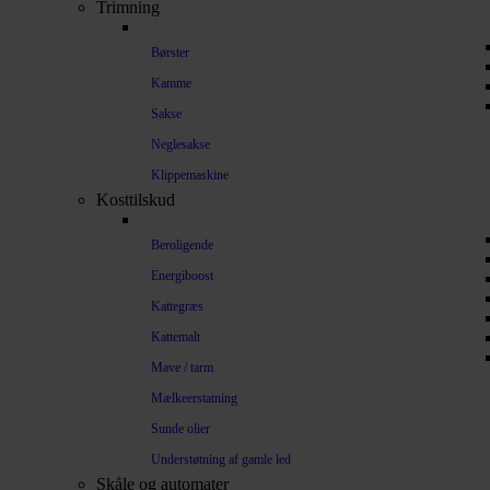
Trimning
Børster
Kamme
Sakse
Neglesakse
Klippemaskine
Kosttilskud
Beroligende
Energiboost
Kattegræs
Kattemalt
Mave / tarm
Mælkeerstatning
Sunde olier
Understøtning af gamle led
Skåle og automater