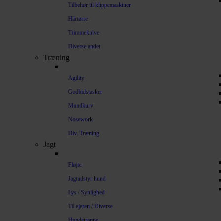
Tilbehør til klippemaskiner
Hårtørre
Trimmeknive
Diverse andet
Træning
Agility
Godbidstasker
Mundkurv
Nosework
Div. Træning
Jagt
Fløjte
Jagtudstyr hund
Lys / Synlighed
Til ejeren / Diverse
Hundetrappe