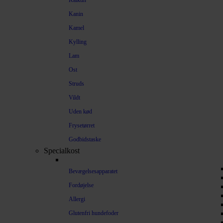
Kalkun
Kanin
Kamel
Kylling
Lam
Ost
Struds
Vildt
Uden kød
Frysetørret
Godbidstaske
Specialkost
Bevægelsesapparatet
Fordøjelse
Allergi
Glutenfri hundefoder