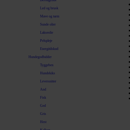
Beroligende
Led og brusk
Mave og tarm
Sunde olier
Lakseolie
Pelspleje
Energitilskud
Hundegodbidder
Tyggeben
Hundekiks
Leversnitter
And
Fisk
Ged
Gris
Hest