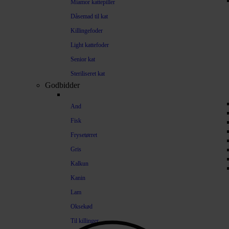
Miamor kattepiller
Dåsemad til kat
Killingefoder
Light kattefoder
Senior kat
Steriliseret kat
Godbidder
And
Fisk
Frysetørret
Gris
Kalkun
Kanin
Lam
Oksekød
Til killinger