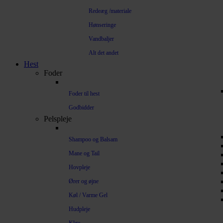
Redeæg /materiale
Hønseringe
Vandbaljer
Alt det andet
Hest
Foder
Foder til hest
Godbidder
Pelspleje
Shampoo og Balsam
Mane og Tail
Hovpleje
Ører og øjne
Køl / Varme Gel
Hudpleje