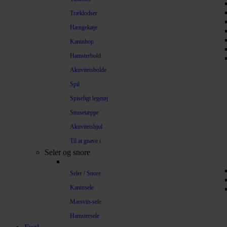
Træklodser
Hængekøje
Kaninhop
Hamsterbold
Aktivitetsbolde
Spil
Spiseligt legetøj
Snusetæppe
Aktivitetshjul
Til at gnave i
Seler og snore
Seler / Snore
Kaninsele
Marsvin-sele
Hamstersele