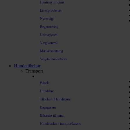
Hjerteinsufficiens
Leverproblemer
Nyresvigt
Regenerering
Urinvejssten
Vægtkontrol
Mælkeerstatning
Vegetar hundefoder
Hundetilbehør
Transport
Bilsele
Hundebur
Tilbehør til hundebure
Bagagerum
Bilsæder til hund
Hundetasker / transportkasser