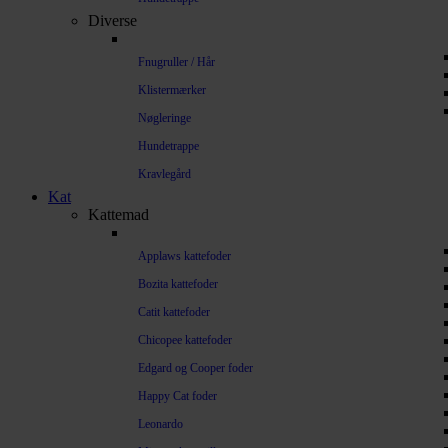
Diverse
Fnugruller / Hår
Klistermærker
Nøgleringe
Hundetrappe
Kravlegård
Kat
Kattemad
Applaws kattefoder
Bozita kattefoder
Catit kattefoder
Chicopee kattefoder
Edgard og Cooper foder
Happy Cat foder
Leonardo