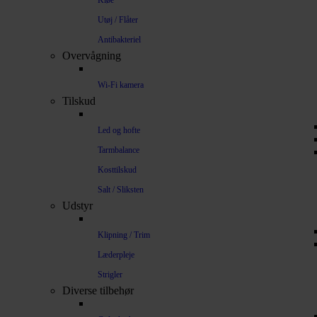
Kløe
Utøj / Flåter
Antibakteriel
Overvågning
Wi-Fi kamera
Tilskud
Led og hofte
Tarmbalance
Kosttilskud
Salt / Sliksten
Udstyr
Klipning / Trim
Læderpleje
Strigler
Diverse tilbehør