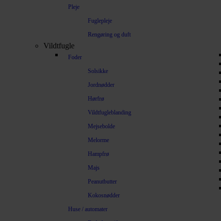
Pleje
Fuglepleje
Rengøring og duft
Vildtfugle
Foder
Solsikke
Jordnødder
Hørfrø
Vildtfugleblanding
Mejsebolde
Melorme
Hampfrø
Majs
Peanutbutter
Kokosnødder
Huse / automater