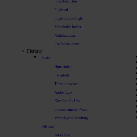
Foderbræt / hus
Fuglebad
Fuglehus vildtfugle
Mejsebolde holder
Nøddeautomat
Frø foderautomat
Fjerkræ
Foder
Hønsefoder
Fasanfoder
Transportkasser
Andre fugle
Kosttilskud / Utøj
Foderautomater / Vand
Varmelegeme vandtrug
Diverse
Alt til Duer