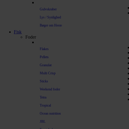
Gulvskraber
Lys / Synlighed
Bøger om Heste
Fisk
Foder
Flakes
Pellets
Granulat
Multi Crisp
Sticks
Weekend foder
Tetra
Tropical
Ocean nutrition
JBL