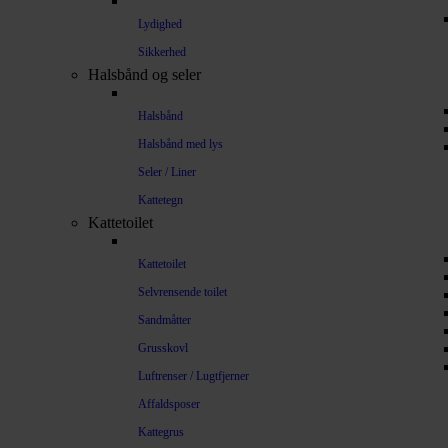
Lydighed
Sikkerhed
Halsbånd og seler
Halsbånd
Halsbånd med lys
Seler / Liner
Kattetegn
Kattetoilet
Kattetoilet
Selvrensende toilet
Sandmåtter
Grusskovl
Luftrenser / Lugtfjerner
Affaldsposer
Kattegrus