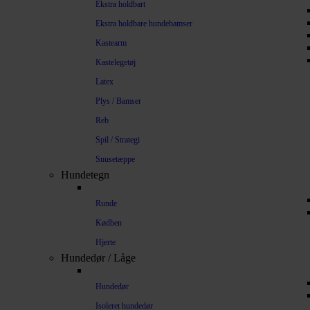
Ekstra holdbart
Ekstra holdbare hundebamser
Kastearm
Kastelegetøj
Latex
Plys / Bamser
Reb
Spil / Strategi
Snusetæppe
Hundetegn
Runde
Kødben
Hjerte
Hundedør / Låge
Hundedør
Isoleret hundedør