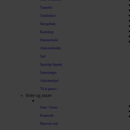
Tunneler
Træklodser
Hængekøje
Kaninhop
Hamsterbold
Aktivitetsbolde
Spil
Spiseligt legetøj
Snusetæppe
Aktivitetshjul
Til at gnave i
Seler og snore
Seler / Snore
Kaninsele
Marsvin-sele