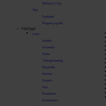
Redekasser / Æg
Pleje
Fuglepleje
Rengøring og duft
Vildtfugle
Foder
Solsikke
Jordnødder
Hørfrø
Vildtfugleblanding
Mejsebolde
Melorme
Hampfrø
Majs
Peanutbutter
Kokosnødder