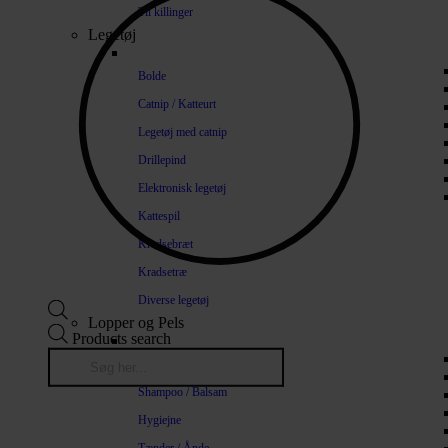
Til killinger
Legetøj
Bolde
Catnip / Katteurt
Legetøj med catnip
Drillepind
Elektronisk legetøj
Kattespil
Kradsebræt
Kradsetræ
Diverse legetøj
Lopper og Pels
Products search
Naturlige loppemidler
Shampoo / Balsam
Hygiejne