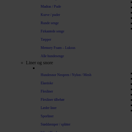
Madras / Pude
Kurve / puder
Runde senge
Firkantede senge
Tæpper
Memory Foam – Luksus
Alle hundesenge
Liner og snore
Hundesnor Neopren / Nylon / Mesh
Elastiske
Flexliner
Flexliner tilbehør
Læder liner
Sporliner
Støddæmper / splitter