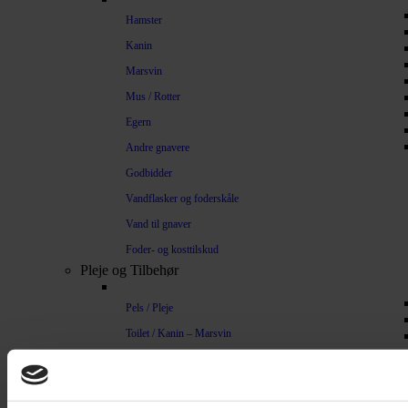
Hamster
Kanin
Marsvin
Mus / Rotter
Egern
Andre gnavere
Godbidder
Vandflasker og foderskåle
Vand til gnaver
Foder- og kosttilskud
Pleje og Tilbehør
Pels / Pleje
Toilet / Kanin – Marsvin
Toilet Hamster
Børste / Kam