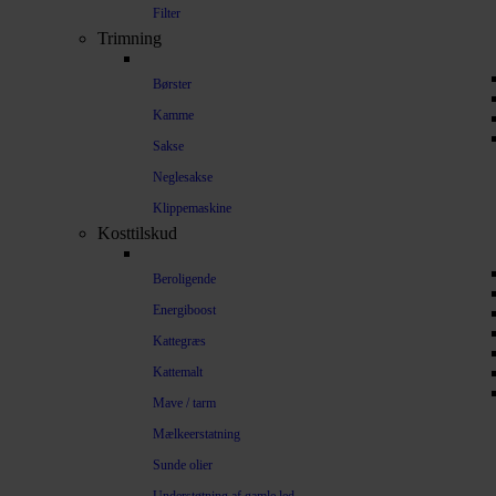
Filter
Trimning
Børster
Kamme
Sakse
Neglesakse
Klippemaskine
Kosttilskud
Beroligende
Energiboost
Kattegræs
Kattemalt
Mave / tarm
Mælkeerstatning
Sunde olier