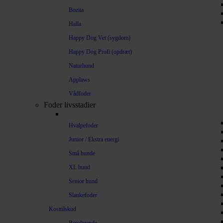
Bozita
Halla
Happy Dog Vet (sygdom)
Happy Dog Profi (opdræt)
Naturhund
Applaws
Vådfoder
Foder livsstadier
Hvalpefoder
Junior / Ekstra energi
Små hunde
XL hund
Senior hund
Slankefoder
Kosttilskud