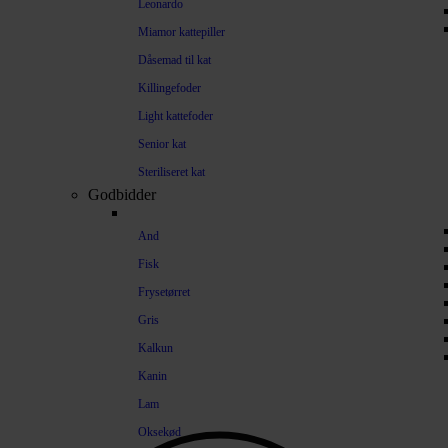
Leonardo
Miamor kattepiller
Dåsemad til kat
Killingefoder
Light kattefoder
Senior kat
Steriliseret kat
Godbidder
And
Fisk
Frysetørret
Gris
Kalkun
Kanin
Lam
Oksekød