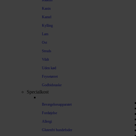
Kalkun
Kanin
Kamel
Kylling
Lam
Ost
Struds
Vildt
Uden kød
Frysetørret
Godbidstaske
Specialkost
Bevægelsesapparatet
Fordøjelse
Allergi
Glutenfri hundefoder