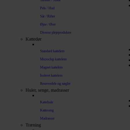
Tænder / Ånde
Pels / Hud
Sår / Rifter
Øjne / Ører
Diverse plejeprodukter
Kattedør
Standard kattelem
Microchip kattelem
Magnet kattelem
Isoleret kattelem
Reservedele og nøgler
Huler, senge, madrasser
Kattehule
Katteseng
Madrasser
Træning