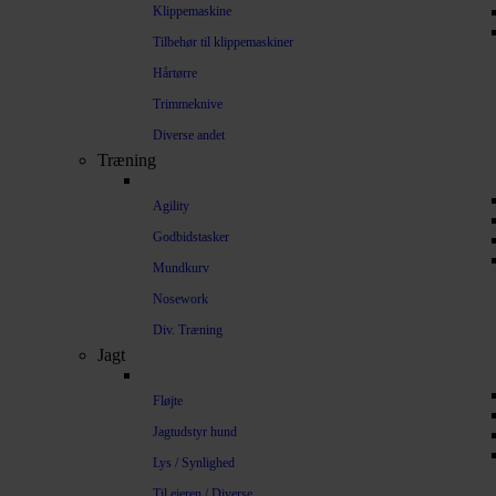
Klippemaskine
Tilbehør til klippemaskiner
Hårtørre
Trimmeknive
Diverse andet
Træning
Agility
Godbidstasker
Mundkurv
Nosework
Div. Træning
Jagt
Fløjte
Jagtudstyr hund
Lys / Synlighed
Til ejeren / Diverse