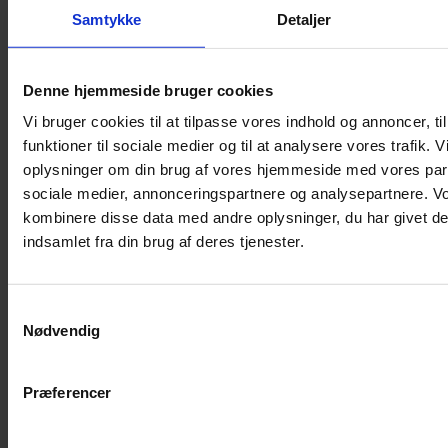
Shampoo
Samtykke
Detaljer
Bure
Musebur
Denne hjemmeside bruger cookies
Hamsterbur
Vi bruger cookies til at tilpasse vores indhold og annoncer, til
Kaninbur
funktioner til sociale medier og til at analysere vores trafik. 
Rottebur
oplysninger om din brug af vores hjemmeside med vores part
Marsvinebur
sociale medier, annonceringspartnere og analysepartnere. V
Løbegård
kombinere disse data med andre oplysninger, du har givet de
Overdækning løbegård
indsamlet fra din brug af deres tjenester.
Indretning til bure
Legepladser til bure
Samtykkevalg
Senge til gnavere
Nødvendig
Stiger til bure
Reservedele til bure
Præferencer
Clips til bure
Transportkasse