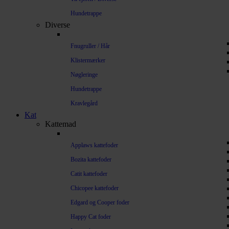
Hundetrappe
Diverse
Fnugruller / Hår
Klistermærker
Nøgleringe
Hundetrappe
Kravlegård
Kat
Kattemad
Applaws kattefoder
Bozita kattefoder
Catit kattefoder
Chicopee kattefoder
Edgard og Cooper foder
Happy Cat foder