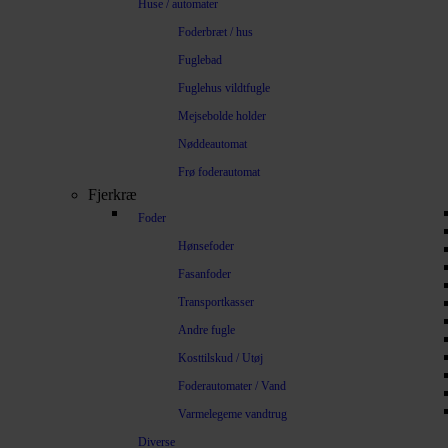
Huse / automater
Foderbræt / hus
Fuglebad
Fuglehus vildtfugle
Mejsebolde holder
Nøddeautomat
Frø foderautomat
Fjerkræ
Foder
Hønsefoder
Fasanfoder
Transportkasser
Andre fugle
Kosttilskud / Utøj
Foderautomater / Vand
Varmelegeme vandtrug
Diverse