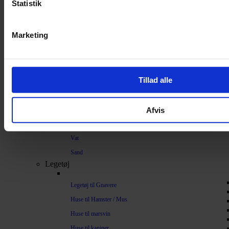
Strøelse og bundlag
Statistik
Bundlag / Strøelse
Marketing
Papirstrøelse
Hamp
Savsmuld
Tillad alle
Bark
Bommuld
Afvis
Spelt
Træpiller
Vat
Sand
Legetøj
Legetøj til Gnavere
Huse til Hamster / Mus
Huse til marsvin
Huse til kaniner