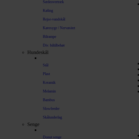
Sædeovertræk
Køling
Rejse-vandskål
Køresyge / Nervøsitet
Bilrampe
Div. biltilbehør
Hundeskål
Stål
Plast
Keramik
Melamin
Bambus
Slowfeeder
Skålunderlag
Senge
Donut senge