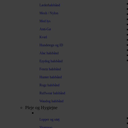
Læderhalsbånd
Mesh / Nylon
Med lys
Anti-Gø
Kvæl
Hundetegn og ID
Alac halsbånd
Ezydog halsbånd
Fenriz halsbånd
Hunter halsbånd
Rogz halsbånd
Ruffwear halsbånd
Waudog halsbånd
Pleje og Hygiejne
Lopper og utøj
Shampoo