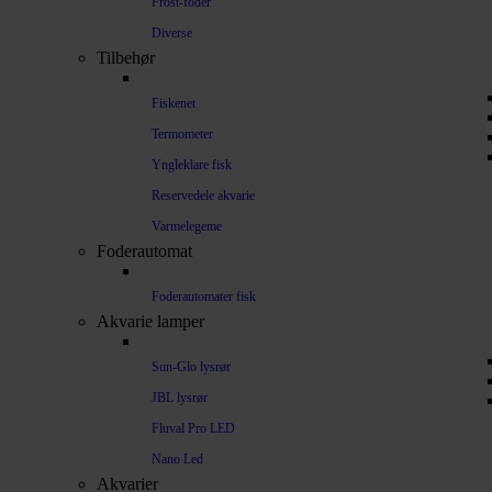
Frost-foder
Diverse
Tilbehør
Fiskenet
Termometer
Yngleklare fisk
Reservedele akvarie
Varmelegeme
Foderautomat
Foderautomater fisk
Akvarie lamper
Sun-Glo lysrør
JBL lysrør
Fluval Pro LED
Nano Led
Akvarier