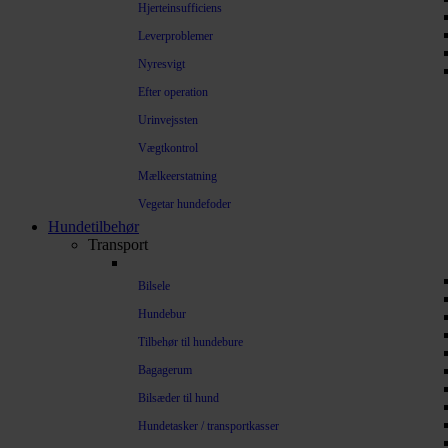
Hjerteinsufficiens
Leverproblemer
Nyresvigt
Efter operation
Urinvejssten
Vægtkontrol
Mælkeerstatning
Vegetar hundefoder
Hundetilbehør
Transport
Bilsele
Hundebur
Tilbehør til hundebure
Bagagerum
Bilsæder til hund
Hundetasker / transportkasser