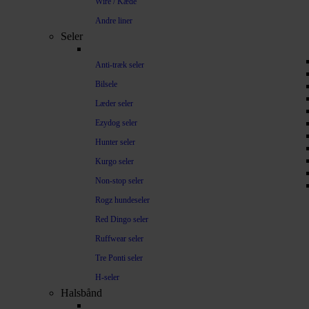
Wire / Kæde
Andre liner
Seler
Anti-træk seler
Bilsele
Læder seler
Ezydog seler
Hunter seler
Kurgo seler
Non-stop seler
Rogz hundeseler
Red Dingo seler
Ruffwear seler
Tre Ponti seler
H-seler
Halsbånd