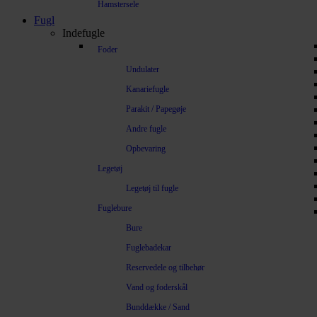
Hamstersele
Fugl
Indefugle
Foder
Undulater
Kanariefugle
Parakit / Papegøje
Andre fugle
Opbevaring
Legetøj
Legetøj til fugle
Fuglebure
Bure
Fuglebadekar
Reservedele og tilbehør
Vand og foderskål
Bunddække / Sand