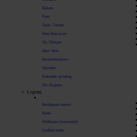
Balsam
Poter
Ånde / Tænder
Høm Høm poser
Sår / Hotspot
Øjne / Ører
Beskyttelseskrave
Dørmåtte
Kølemåtte og køling
Div. Hygiejne
Legetøj
Beroligende bamser
Bolde
Boldkaster (Automatisk)
Godbids bolde