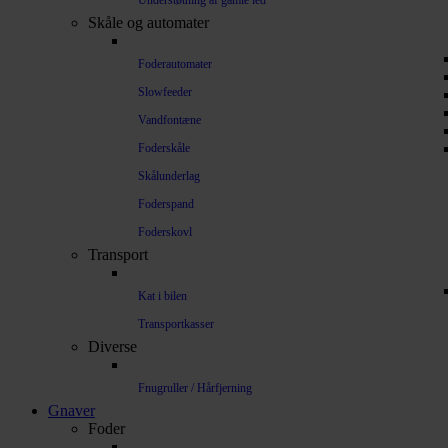
Understøtning af gamle led
Skåle og automater
Foderautomater
Slowfeeder
Vandfontæne
Foderskåle
Skålunderlag
Foderspand
Foderskovl
Transport
Kat i bilen
Transportkasser
Diverse
Fnugruller / Hårfjerning
Gnaver
Foder