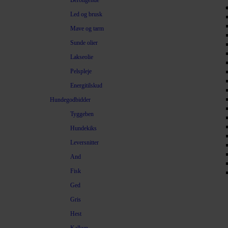
Beroligende
Led og brusk
Mave og tarm
Sunde olier
Lakseolie
Pelspleje
Energitilskud
Hundegodbidder
Tyggeben
Hundekiks
Leversnitter
And
Fisk
Ged
Gris
Hest