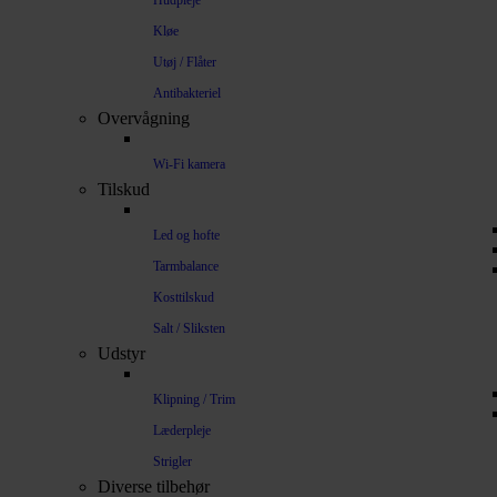
Hudpleje
Kløe
Utøj / Flåter
Antibakteriel
Overvågning
Wi-Fi kamera
Tilskud
Led og hofte
Tarmbalance
Kosttilskud
Salt / Sliksten
Udstyr
Klipning / Trim
Læderpleje
Strigler
Diverse tilbehør