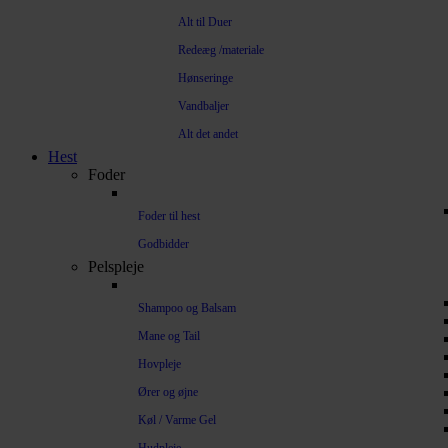
Alt til Duer
Redeæg /materiale
Hønseringe
Vandbaljer
Alt det andet
Hest
Foder
Foder til hest
Godbidder
Pelspleje
Shampoo og Balsam
Mane og Tail
Hovpleje
Ører og øjne
Køl / Varme Gel