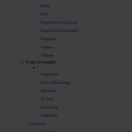
Bozita
Halla
Happy Dog Vet (sygdom)
Happy Dog Profi (opdræt)
Naturhund
Applaws
Vådfoder
Foder livsstadier
Hvalpefoder
Junior / Ekstra energi
Små hunde
XL hund
Senior hund
Slankefoder
Kosttilskud