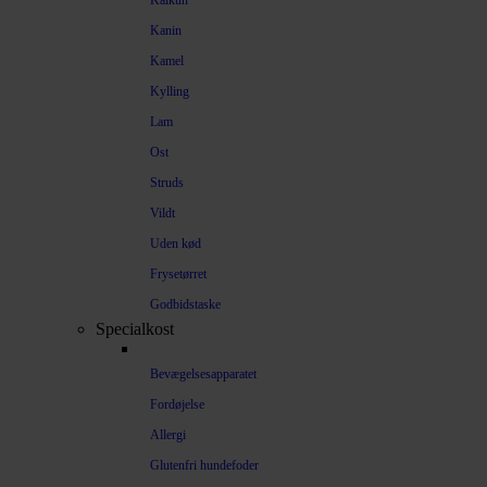
Kalkun
Kanin
Kamel
Kylling
Lam
Ost
Struds
Vildt
Uden kød
Frysetørret
Godbidstaske
Specialkost
Bevægelsesapparatet
Fordøjelse
Allergi
Glutenfri hundefoder