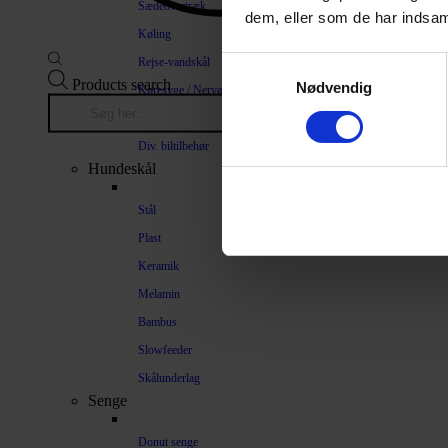
Sædeovertræk
dem, eller som de har indsaml
Køling
Rejse-vandskål
Samtykkevalg
Products search
Nødvendig
Køresyge / Nervøsitet
Bilrampe
Div. biltilbehør
Hundeskål
Stål
Plast
Keramik
Melamin
Bambus
Slowfeeder
Skålunderlag
Senge
Donut senge