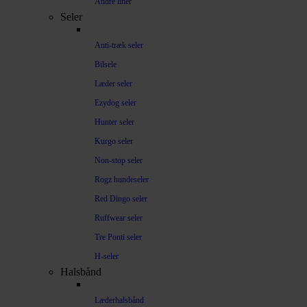
Andre liner
Seler
Anti-træk seler
Bilsele
Læder seler
Ezydog seler
Hunter seler
Kurgo seler
Non-stop seler
Rogz hundeseler
Red Dingo seler
Ruffwear seler
Tre Ponti seler
H-seler
Halsbånd
Læderhalsbånd