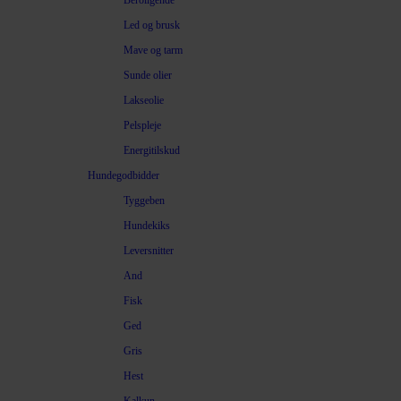
Beroligende
Led og brusk
Mave og tarm
Sunde olier
Lakseolie
Pelspleje
Energitilskud
Hundegodbidder
Tyggeben
Hundekiks
Leversnitter
And
Fisk
Ged
Gris
Hest