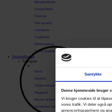
Hjerteinsufficiens
Leverproblemer
Nyresvigt
Efter operation
Urinvejssten
Vægtkontrol
Mælkeerstatning
Vegetar hundefoder
Hundetilbehør
Transport
Bilsele
Samtykke
Hundebur
Tilbehør til hundebure
Denne hjemmeside bruger c
Bagagerum
Vi bruger cookies til at tilpas
Bilsæder til hund
vores trafik. Vi deler også 
Hundetasker / transportkasser
annonceringspartnere og anal