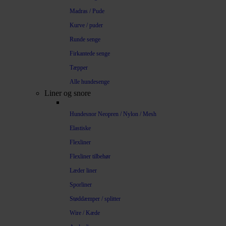
Madras / Pude
Kurve / puder
Runde senge
Firkantede senge
Tæpper
Alle hundesenge
Liner og snore
Hundesnor Neopren / Nylon / Mesh
Elastiske
Flexliner
Flexliner tilbehør
Læder liner
Sporliner
Støddæmper / splitter
Wire / Kæde