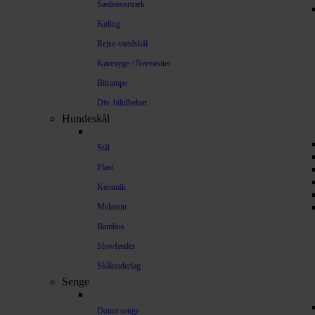
Sædeovertræk
Køling
Rejse-vandskål
Køresyge / Nervøsitet
Bilrampe
Div. biltilbehør
Hundeskål
Stål
Plast
Keramik
Melamin
Bambus
Slowfeeder
Skålunderlag
Senge
Donut senge