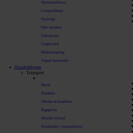
Hjerteinsufficiens
Leverproblemer
Nyresvigt
Efter operation
Urinvejssten
Vægtkontrol
Mælkeerstatning
Vegetar hundefoder
Hundetilbehør
Transport
Bilsele
Hundebur
Tilbehør til hundebure
Bagagerum
Bilsæder til hund
Hundetasker / transportkasser