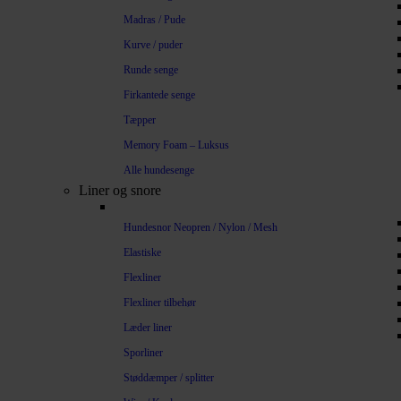
Madras / Pude
Kurve / puder
Runde senge
Firkantede senge
Tæpper
Memory Foam – Luksus
Alle hundesenge
Liner og snore
Hundesnor Neopren / Nylon / Mesh
Elastiske
Flexliner
Flexliner tilbehør
Læder liner
Sporliner
Støddæmper / splitter