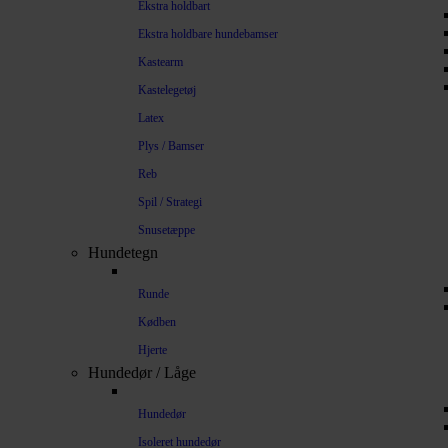
Ekstra holdbart
Ekstra holdbare hundebamser
Kastearm
Kastelegetøj
Latex
Plys / Bamser
Reb
Spil / Strategi
Snusetæppe
Hundetegn
Runde
Kødben
Hjerte
Hundedør / Låge
Hundedør
Isoleret hundedør