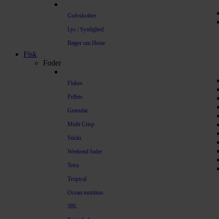
Gulvskraber
Lys / Synlighed
Bøger om Heste
Fisk
Foder
Flakes
Pellets
Granulat
Multi Crisp
Sticks
Weekend foder
Tetra
Tropical
Ocean nutrition
JBL