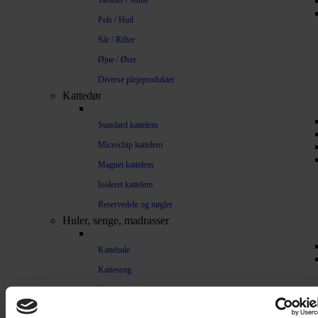
Tænder / Ånde
Pels / Hud
Sår / Rifter
Øjne / Ører
Diverse plejeprodukter
Kattedør
Standard kattelem
Microchip kattelem
Magnet kattelem
Isoleret kattelem
Reservedele og nøgler
Huler, senge, madrasser
Kattehule
Katteseng
Madrasser
Træning