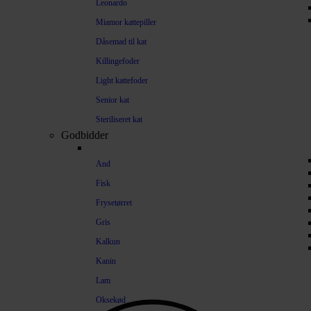
Leonardo
Miamor kattepiller
Dåsemad til kat
Killingefoder
Light kattefoder
Senior kat
Steriliseret kat
Godbidder
And
Fisk
Frysetørret
Gris
Kalkun
Kanin
Lam
Oksekød