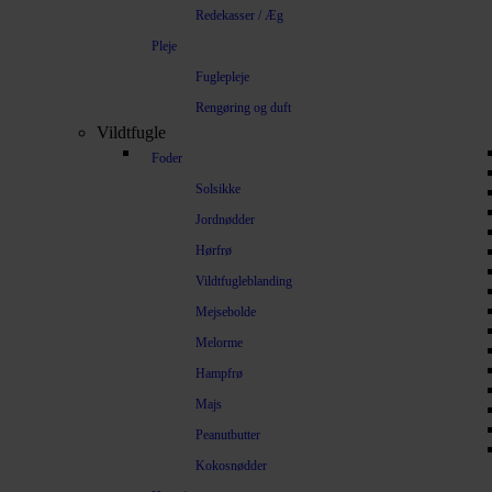
Redekasser / Æg
Pleje
Fuglepleje
Rengøring og duft
Vildtfugle
Foder
Solsikke
Jordnødder
Hørfrø
Vildtfugleblanding
Mejsebolde
Melorme
Hampfrø
Majs
Peanutbutter
Kokosnødder