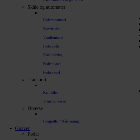
Understøtning af gamle led
Skåle og automater
Foderautomater
Slowfeeder
Vandfontæne
Foderskåle
Skålunderlag
Foderspand
Foderskovl
Transport
Kat i bilen
Transportkasser
Diverse
Fnugruller / Hårfjerning
Gnaver
Foder