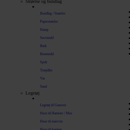
Strøelse og bundlag
Bundlag / Strøelse
Papirstrøelse
Hamp
Savsmuld
Bark
Bommuld
Spelt
Træpiller
Vat
Sand
Legetøj
Legetøj til Gnavere
Huse til Hamster / Mus
Huse til marsvin
Huse til kaniner