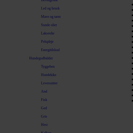
Beroligende
Led og brusk
Mave og tarm
Sunde olier
Lakseolie
Pelspleje
Energitilskud
Hundegodbidder
Tyggeben
Hundekiks
Leversnitter
And
Fisk
Ged
Gris
Hest