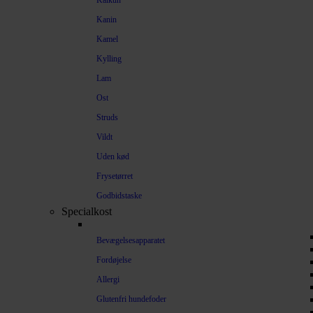
Kalkun
Kanin
Kamel
Kylling
Lam
Ost
Struds
Vildt
Uden kød
Frysetørret
Godbidstaske
Specialkost
Bevægelsesapparatet
Fordøjelse
Allergi
Glutenfri hundefoder