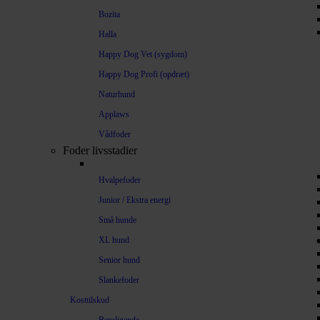
Bozita
Halla
Happy Dog Vet (sygdom)
Happy Dog Profi (opdræt)
Naturhund
Applaws
Vådfoder
Foder livsstadier
Hvalpefoder
Junior / Ekstra energi
Små hunde
XL hund
Senior hund
Slankefoder
Kosttilskud