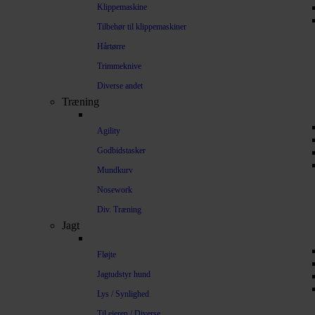
Klippemaskine
Tilbehør til klippemaskiner
Hårtørre
Trimmeknive
Diverse andet
Træning
Agility
Godbidstasker
Mundkurv
Nosework
Div. Træning
Jagt
Fløjte
Jagtudstyr hund
Lys / Synlighed
Til ejeren / Diverse