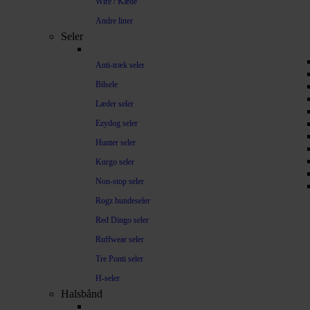
Wire / Kæde
Andre liner
Seler
Anti-træk seler
Bilsele
Læder seler
Ezydog seler
Hunter seler
Kurgo seler
Non-stop seler
Rogz hundeseler
Red Dingo seler
Ruffwear seler
Tre Ponti seler
H-seler
Halsbånd