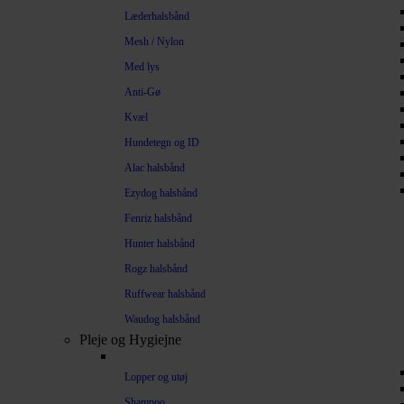
Læderhalsbånd
Mesh / Nylon
Med lys
Anti-Gø
Kvæl
Hundetegn og ID
Alac halsbånd
Ezydog halsbånd
Fenriz halsbånd
Hunter halsbånd
Rogz halsbånd
Ruffwear halsbånd
Waudog halsbånd
Pleje og Hygiejne
Lopper og utøj
Shampoo