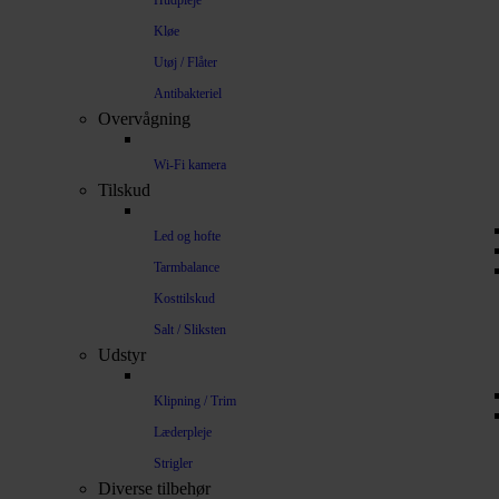
Hudpleje
Kløe
Utøj / Flåter
Antibakteriel
Overvågning
Wi-Fi kamera
Tilskud
Led og hofte
Tarmbalance
Kosttilskud
Salt / Sliksten
Udstyr
Klipning / Trim
Læderpleje
Strigler
Diverse tilbehør