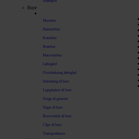
Shampoo
Bure
Musebur
Hamsterbur
Kaninbur
Rottebur
Marsvinebur
Løbegård
Overdækning løbegård
Indretning til bure
Legepladser til bure
Senge til gnavere
Stiger til bure
Reservedele til bure
Clips til bure
Transportkasse