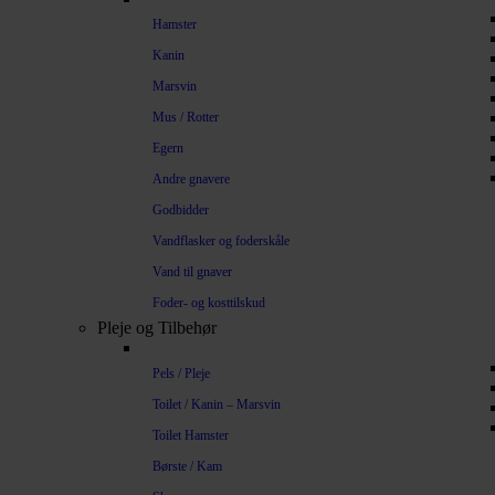
Hamster
Kanin
Marsvin
Mus / Rotter
Egern
Andre gnavere
Godbidder
Vandflasker og foderskåle
Vand til gnaver
Foder- og kosttilskud
Pleje og Tilbehør
Pels / Pleje
Toilet / Kanin – Marsvin
Toilet Hamster
Børste / Kam