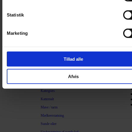
Filter
Trimning
Statistik
Børster
Kamme
Marketing
Sakse
Neglesakse
Klippemaskine
Tillad alle
Kosttilskud
Beroligende
Afvis
Energiboost
Kattegræs
Kattemalt
Mave / tarm
Mælkeerstatning
Sunde olier