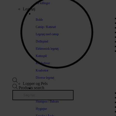
Til killinger
Legetøj
Bolde
Catnip / Katteurt
Legetøj med catnip
Drillepind
Elektronisk legetøj
Kattespil
Kradsebræt
Kradsetræ
Diverse legetøj
Lopper og Pels
Products search
Naturlige loppemidler
Shampoo / Balsam
Hygiejne