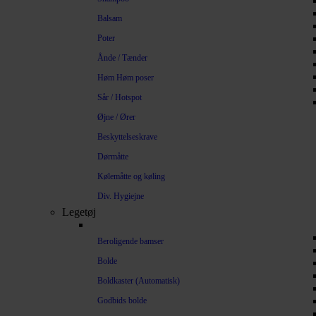
Balsam
Poter
Ånde / Tænder
Høm Høm poser
Sår / Hotspot
Øjne / Ører
Beskyttelseskrave
Dørmåtte
Kølemåtte og køling
Div. Hygiejne
Legetøj
Beroligende bamser
Bolde
Boldkaster (Automatisk)
Godbids bolde