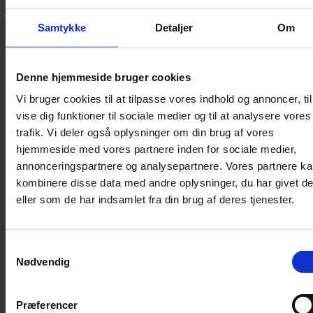
Lydighed
Samtykke
Detaljer
Om
Sikkerhed
Halsbånd og seler
Denne hjemmeside bruger cookies
Halsbånd
Vi bruger cookies til at tilpasse vores indhold og annoncer, til
Halsbånd med lys
vise dig funktioner til sociale medier og til at analysere vores
Seler / Liner
trafik. Vi deler også oplysninger om din brug af vores
Kattetegn
hjemmeside med vores partnere inden for sociale medier,
Kattetoilet
annonceringspartnere og analysepartnere. Vores partnere k
kombinere disse data med andre oplysninger, du har givet d
Kattetoilet
eller som de har indsamlet fra din brug af deres tjenester.
Selvrensende toilet
Sandmåtter
Grusskovl
Samtykkevalg
Nødvendig
Luftrenser / Lugtfjerner
Affaldsposer
Kattegrus
Præferencer