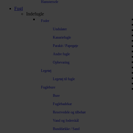
Hamstersele
Fugl
Indefugle
Foder
Undulater
Kanariefugle
Parakit / Papegøje
Andre fugle
Opbevaring
Legetøj
Legetøj til fugle
Fuglebure
Bure
Fuglebadekar
Reservedele og tilbehør
Vand og foderskål
Bunddække / Sand