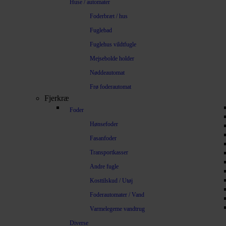
Huse / automater
Foderbræt / hus
Fuglebad
Fuglehus vildtfugle
Mejsebolde holder
Nøddeautomat
Frø foderautomat
Fjerkræ
Foder
Hønsefoder
Fasanfoder
Transportkasser
Andre fugle
Kosttilskud / Utøj
Foderautomater / Vand
Varmelegeme vandtrug
Diverse