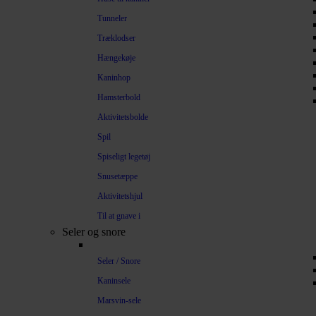
Tunneler
Træklodser
Hængekøje
Kaninhop
Hamsterbold
Aktivitetsbolde
Spil
Spiseligt legetøj
Snusetæppe
Aktivitetshjul
Til at gnave i
Seler og snore
Seler / Snore
Kaninsele
Marsvin-sele