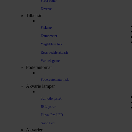
Frost-foder
Diverse
Tilbehør
Fiskenet
Termometer
Yngleklare fisk
Reservedele akvarie
Varmelegeme
Foderautomat
Foderautomater fisk
Akvarie lamper
Sun-Glo lysrør
JBL lysrør
Fluval Pro LED
Nano Led
Akvarier