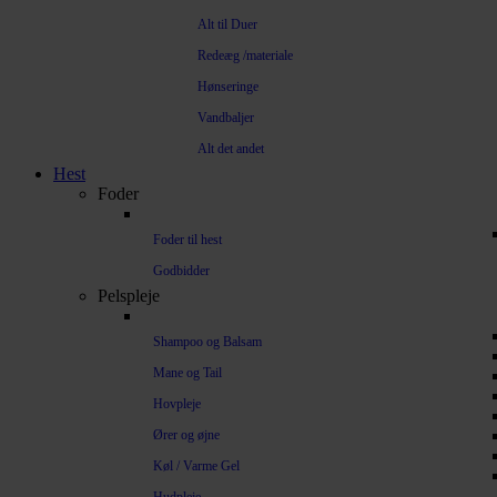
Alt til Duer
Redeæg /materiale
Hønseringe
Vandbaljer
Alt det andet
Hest
Foder
Foder til hest
Godbidder
Pelspleje
Shampoo og Balsam
Mane og Tail
Hovpleje
Ører og øjne
Køl / Varme Gel