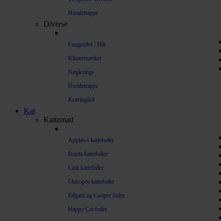
Hundetrappe
Diverse
Fnugruller / Hår
Klistermærker
Nøgleringe
Hundetrappe
Kravlegård
Kat
Kattemad
Applaws kattefoder
Bozita kattefoder
Catit kattefoder
Chicopee kattefoder
Edgard og Cooper foder
Happy Cat foder