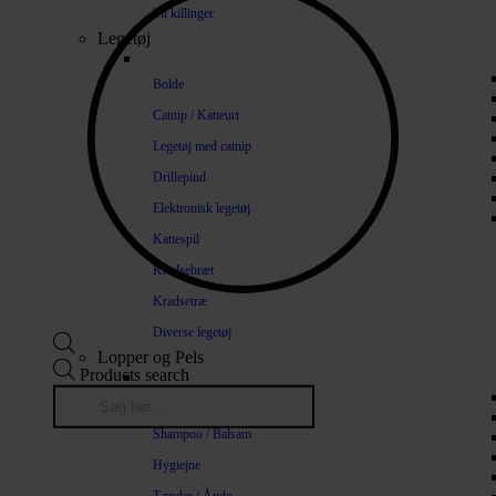
Til killinger
Legetøj
Bolde
Catnip / Katteurt
Legetøj med catnip
Drillepind
Elektronisk legetøj
Kattespil
Kradsebræt
Kradsetræ
Diverse legetøj
Lopper og Pels
Products search
Naturlige loppemidler
Shampoo / Balsam
Hygiejne