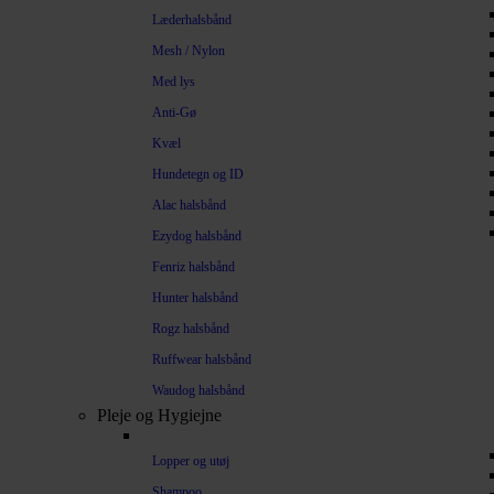
Læderhalsbånd
Mesh / Nylon
Med lys
Anti-Gø
Kvæl
Hundetegn og ID
Alac halsbånd
Ezydog halsbånd
Fenriz halsbånd
Hunter halsbånd
Rogz halsbånd
Ruffwear halsbånd
Waudog halsbånd
Pleje og Hygiejne
Lopper og utøj
Shampoo