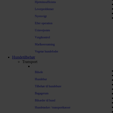
Hjerteinsufficiens
Leverproblemer
Nyresvigt
Efter operation
Urinvejssten
Vægtkontrol
Mælkeerstatning
Vegetar hundefoder
Hundetilbehør
Transport
Bilsele
Hundebur
Tilbehør til hundebure
Bagagerum
Bilsæder til hund
Hundetasker / transportkasser