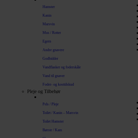
Hamster
Kanin
Marsvin
Mus / Rotter
Egern
Andre gnavere
Godbidder
Vandflasker og foderskåle
Vand til gnaver
Foder- og kosttilskud
Pleje og Tilbehør
Pels / Pleje
Toilet / Kanin – Marsvin
Toilet Hamster
Børste / Kam