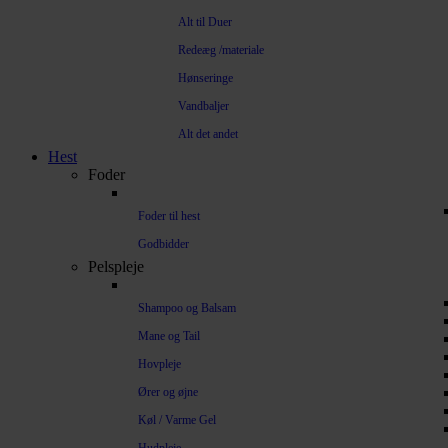
Alt til Duer
Redeæg /materiale
Hønseringe
Vandbaljer
Alt det andet
Hest
Foder
Foder til hest
Godbidder
Pelspleje
Shampoo og Balsam
Mane og Tail
Hovpleje
Ører og øjne
Køl / Varme Gel