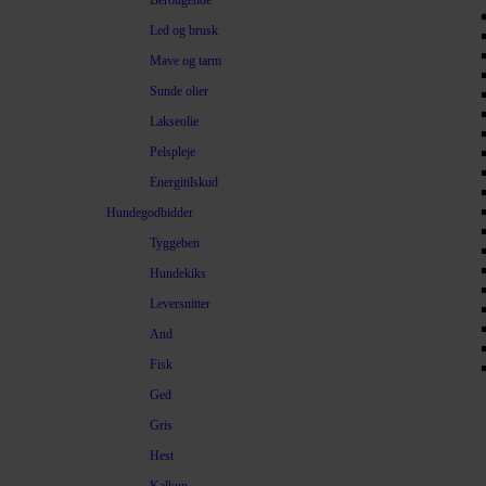
Beroligende
Led og brusk
Mave og tarm
Sunde olier
Lakseolie
Pelspleje
Energitilskud
Hundegodbidder
Tyggeben
Hundekiks
Leversnitter
And
Fisk
Ged
Gris
Hest