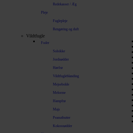
Redekasser / Æg
Pleje
Fuglepleje
Rengøring og duft
Vildtfugle
Foder
Solsikke
Jordnødder
Hørfrø
Vildtfugleblanding
Mejsebolde
Melorme
Hampfrø
Majs
Peanutbutter
Kokosnødder