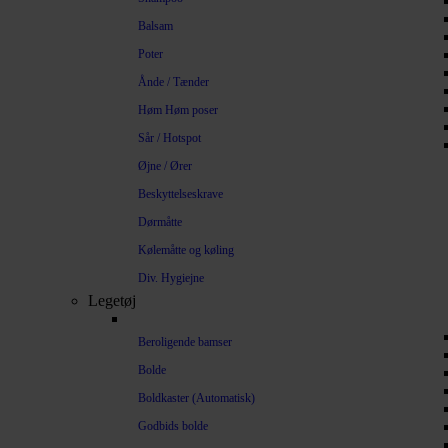
Balsam
Poter
Ånde / Tænder
Høm Høm poser
Sår / Hotspot
Øjne / Ører
Beskyttelseskrave
Dørmåtte
Kølemåtte og køling
Div. Hygiejne
Legetøj
Beroligende bamser
Bolde
Boldkaster (Automatisk)
Godbids bolde