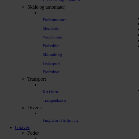
Understøtning af gamle led
Skåle og automater
Foderautomater
Slowfeeder
Vandfontæne
Foderskåle
Skålunderlag
Foderspand
Foderskovl
Transport
Kat i bilen
Transportkasser
Diverse
Fnugruller / Hårfjerning
Gnaver
Foder