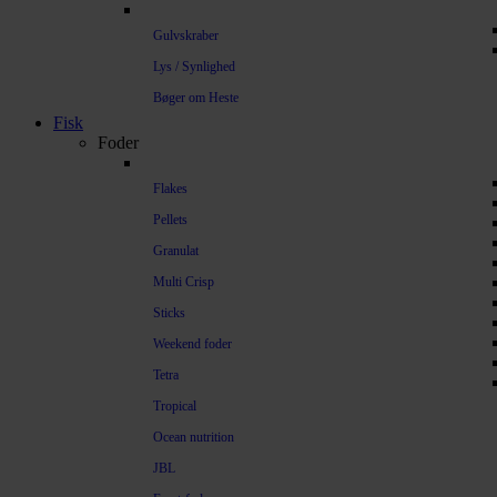
Gulvskraber
Lys / Synlighed
Bøger om Heste
Fisk
Foder
Flakes
Pellets
Granulat
Multi Crisp
Sticks
Weekend foder
Tetra
Tropical
Ocean nutrition
JBL