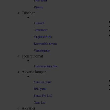
Frost-foder
Diverse
Tilbehør
Fiskenet
Termometer
Yngleklare fisk
Reservedele akvarie
Varmelegeme
Foderautomat
Foderautomater fisk
Akvarie lamper
Sun-Glo lysrør
JBL lysrør
Fluval Pro LED
Nano Led
Akvarier