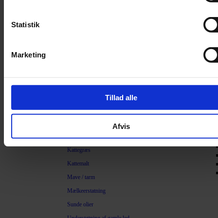
Filter
Trimning
Statistik
Børster
Kamme
Marketing
Sakse
Neglesakse
Klippemaskine
Tillad alle
Kosttilskud
Beroligende
Afvis
Energiboost
Kattegræs
Kattemalt
Mave / tarm
Mælkeerstatning
Sunde olier