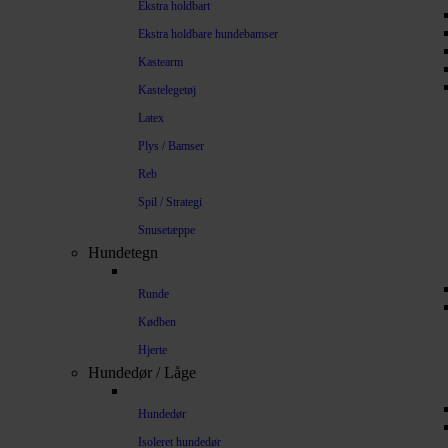
Ekstra holdbart
Ekstra holdbare hundebamser
Kastearm
Kastelegetøj
Latex
Plys / Bamser
Reb
Spil / Strategi
Snusetæppe
Hundetegn
Runde
Kødben
Hjerte
Hundedør / Låge
Hundedør
Isoleret hundedør