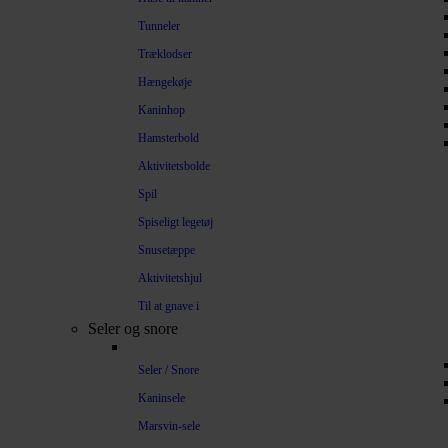
Tunneler
Træklodser
Hængekøje
Kaninhop
Hamsterbold
Aktivitetsbolde
Spil
Spiseligt legetøj
Snusetæppe
Aktivitetshjul
Til at gnave i
Seler og snore
Seler / Snore
Kaninsele
Marsvin-sele