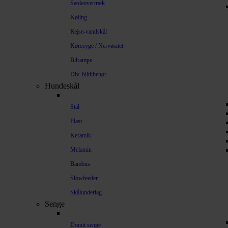
Sædeovertræk
Køling
Rejse-vandskål
Køresyge / Nervøsitet
Bilrampe
Div. biltilbehør
Hundeskål
Stål
Plast
Keramik
Melamin
Bambus
Slowfeeder
Skålunderlag
Senge
Donut senge