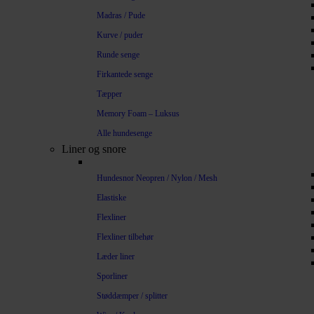
Madras / Pude
Kurve / puder
Runde senge
Firkantede senge
Tæpper
Memory Foam – Luksus
Alle hundesenge
Liner og snore
Hundesnor Neopren / Nylon / Mesh
Elastiske
Flexliner
Flexliner tilbehør
Læder liner
Sporliner
Støddæmper / splitter