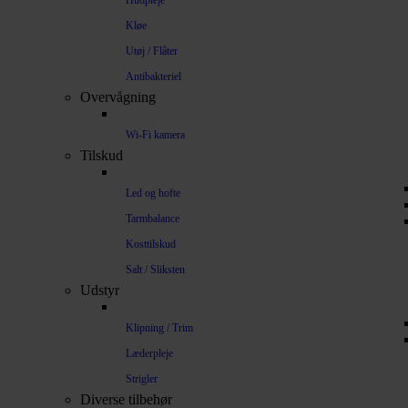
Hudpleje
Kløe
Utøj / Flåter
Antibakteriel
Overvågning
Wi-Fi kamera
Tilskud
Led og hofte
Tarmbalance
Kosttilskud
Salt / Sliksten
Udstyr
Klipning / Trim
Læderpleje
Strigler
Diverse tilbehør