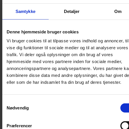
Lydighed
Samtykke
Detaljer
Om
Sikkerhed
Halsbånd og seler
Denne hjemmeside bruger cookies
Halsbånd
Vi bruger cookies til at tilpasse vores indhold og annoncer, til
Halsbånd med lys
vise dig funktioner til sociale medier og til at analysere vores
Seler / Liner
trafik. Vi deler også oplysninger om din brug af vores
Kattetegn
hjemmeside med vores partnere inden for sociale medier,
Kattetoilet
annonceringspartnere og analysepartnere. Vores partnere k
kombinere disse data med andre oplysninger, du har givet d
Kattetoilet
eller som de har indsamlet fra din brug af deres tjenester.
Selvrensende toilet
Sandmåtter
Grusskovl
Samtykkevalg
Nødvendig
Luftrenser / Lugtfjerner
Affaldsposer
Kattegrus
Præferencer