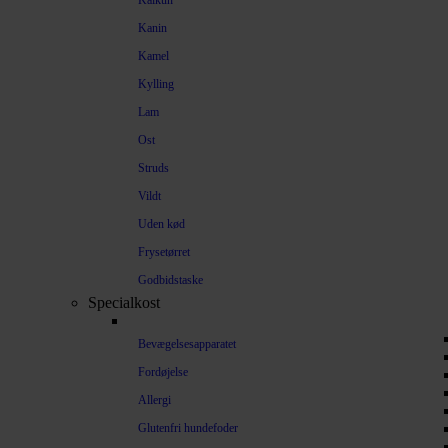
Kalkun
Kanin
Kamel
Kylling
Lam
Ost
Struds
Vildt
Uden kød
Frysetørret
Godbidstaske
Specialkost
Bevægelsesapparatet
Fordøjelse
Allergi
Glutenfri hundefoder