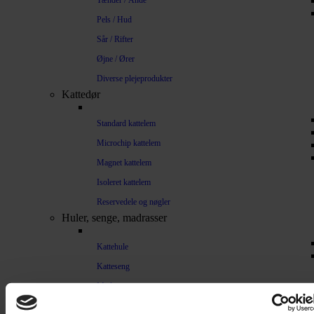
Tænder / Ånde
Pels / Hud
Sår / Rifter
Øjne / Ører
Diverse plejeprodukter
Kattedør
Standard kattelem
Microchip kattelem
Magnet kattelem
Isoleret kattelem
Reservedele og nøgler
Huler, senge, madrasser
Kattehule
Katteseng
Madrasser
Træning