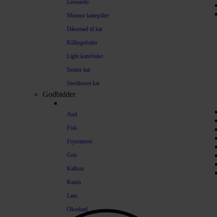
Leonardo
Miamor kattepiller
Dåsemad til kat
Killingefoder
Light kattefoder
Senior kat
Steriliseret kat
Godbidder
And
Fisk
Frysetørret
Gris
Kalkun
Kanin
Lam
Oksekød