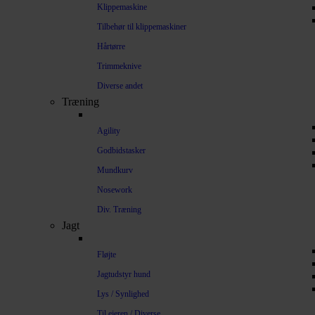
Klippemaskine
Tilbehør til klippemaskiner
Hårtørre
Trimmeknive
Diverse andet
Træning
Agility
Godbidstasker
Mundkurv
Nosework
Div. Træning
Jagt
Fløjte
Jagtudstyr hund
Lys / Synlighed
Til ejeren / Diverse