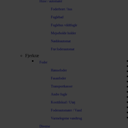
Huse / automater
Foderbræt / hus
Fuglebad
Fuglehus vildtfugle
Mejsebolde holder
Nøddeautomat
Frø foderautomat
Fjerkræ
Foder
Hønsefoder
Fasanfoder
Transportkasser
Andre fugle
Kosttilskud / Utøj
Foderautomater / Vand
Varmelegeme vandtrug
Diverse