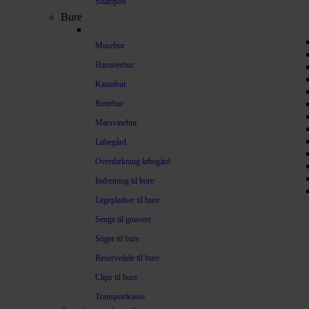
Shampoo
Bure
Musebur
Hamsterbur
Kaninbur
Rottebur
Marsvinebur
Løbegård
Overdækning løbegård
Indretning til bure
Legepladser til bure
Senge til gnavere
Stiger til bure
Reservedele til bure
Clips til bure
Transportkasse