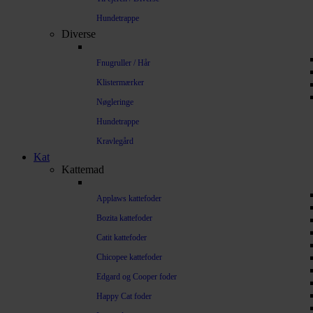
Hundetrappe
Diverse
Fnugruller / Hår
Klistermærker
Nøgleringe
Hundetrappe
Kravlegård
Kat
Kattemad
Applaws kattefoder
Bozita kattefoder
Catit kattefoder
Chicopee kattefoder
Edgard og Cooper foder
Happy Cat foder