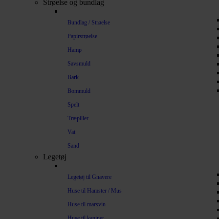
Strøelse og bundlag
Bundlag / Strøelse
Papirstrøelse
Hamp
Savsmuld
Bark
Bommuld
Spelt
Træpiller
Vat
Sand
Legetøj
Legetøj til Gnavere
Huse til Hamster / Mus
Huse til marsvin
Huse til kaniner