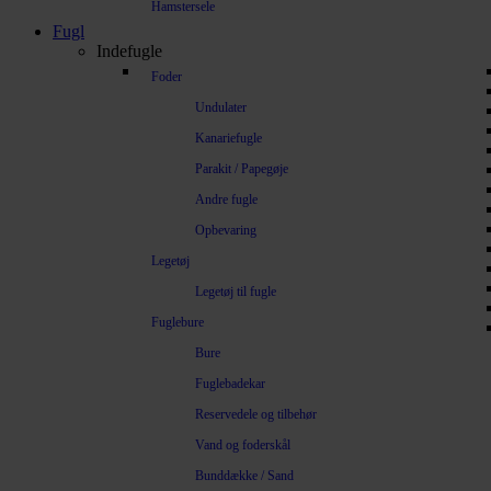
Hamstersele
Fugl
Indefugle
Foder
Undulater
Kanariefugle
Parakit / Papegøje
Andre fugle
Opbevaring
Legetøj
Legetøj til fugle
Fuglebure
Bure
Fuglebadekar
Reservedele og tilbehør
Vand og foderskål
Bunddække / Sand