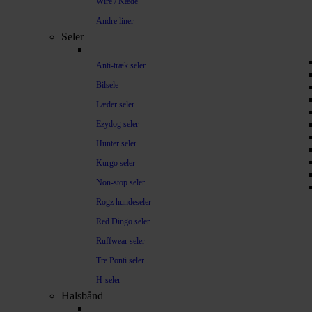
Wire / Kæde
Andre liner
Seler
Anti-træk seler
Bilsele
Læder seler
Ezydog seler
Hunter seler
Kurgo seler
Non-stop seler
Rogz hundeseler
Red Dingo seler
Ruffwear seler
Tre Ponti seler
H-seler
Halsbånd