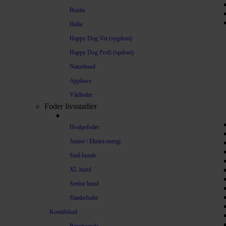
Bozita
Halla
Happy Dog Vet (sygdom)
Happy Dog Profi (opdræt)
Naturhund
Applaws
Vådfoder
Foder livsstadier
Hvalpefoder
Junior / Ekstra energi
Små hunde
XL hund
Senior hund
Slankefoder
Kosttilskud