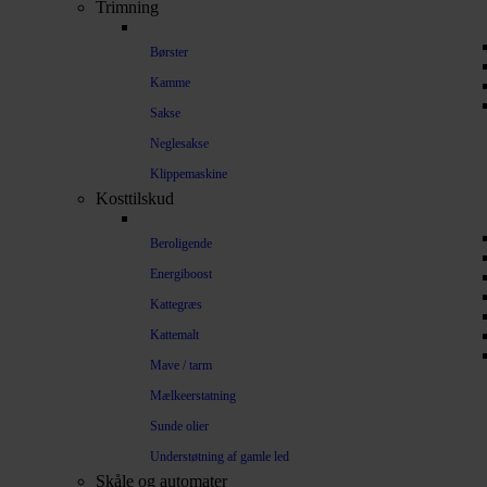
Trimning
Børster
Kamme
Sakse
Neglesakse
Klippemaskine
Kosttilskud
Beroligende
Energiboost
Kattegræs
Kattemalt
Mave / tarm
Mælkeerstatning
Sunde olier
Understøtning af gamle led
Skåle og automater