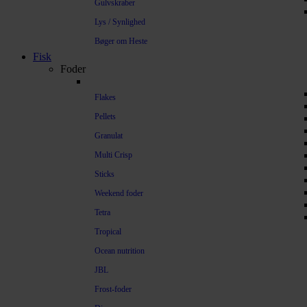
Gulvskraber
Lys / Synlighed
Bøger om Heste
Fisk
Foder
Flakes
Pellets
Granulat
Multi Crisp
Sticks
Weekend foder
Tetra
Tropical
Ocean nutrition
JBL
Frost-foder