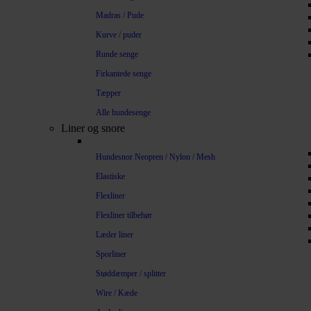
Madras / Pude
Kurve / puder
Runde senge
Firkantede senge
Tæpper
Alle hundesenge
Liner og snore
Hundesnor Neopren / Nylon / Mesh
Elastiske
Flexliner
Flexliner tilbehør
Læder liner
Sporliner
Støddæmper / splitter
Wire / Kæde