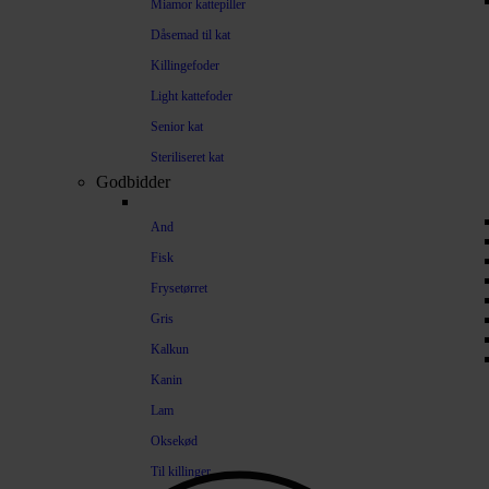
Miamor kattepiller
Dåsemad til kat
Killingefoder
Light kattefoder
Senior kat
Steriliseret kat
Godbidder
And
Fisk
Frysetørret
Gris
Kalkun
Kanin
Lam
Oksekød
Til killinger