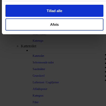
Sikkerhed
Tillad alle
Halsbånd og seler
Halsbånd
Afvis
Halsbånd med lys
Seler / Liner
Kattetegn
Kattetoilet
Kattetoilet
Selvrensende toilet
Sandmåtter
Grusskovl
Luftrenser / Lugtfjerner
Affaldsposer
Kattegrus
Filter