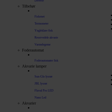
Diverse
Tilbehør
Fiskenet
Termometer
Yngleklare fisk
Reservedele akvarie
Varmelegeme
Foderautomat
Foderautomater fisk
Akvarie lamper
Sun-Glo lysrør
JBL lysrør
Fluval Pro LED
Nano Led
Akvarier