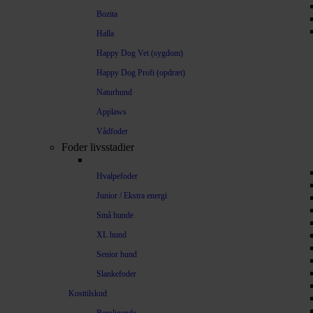
Bozita
Halla
Happy Dog Vet (sygdom)
Happy Dog Profi (opdræt)
Naturhund
Applaws
Vådfoder
Foder livsstadier
Hvalpefoder
Junior / Ekstra energi
Små hunde
XL hund
Senior hund
Slankefoder
Kosttilskud