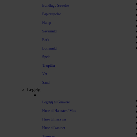
Bundlag / Strøelse
Papirstrøelse
Hamp
Savsmuld
Bark
Bommuld
Spelt
Træpiller
Vat
Sand
Legetøj
Legetøj til Gnavere
Huse til Hamster / Mus
Huse til marsvin
Huse til kaniner
Tunneler