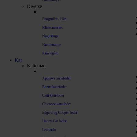
Diverse
Fnugruller / Hår
Klistermærker
Nøgleringe
Hundetrappe
Kravlegård
Kat
Kattemad
Applaws kattefoder
Bozita kattefoder
Catit kattefoder
Chicopee kattefoder
Edgard og Cooper foder
Happy Cat foder
Leonardo