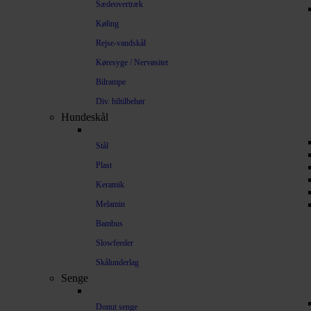
Sædeovertræk
Køling
Rejse-vandskål
Køresyge / Nervøsitet
Bilrampe
Div. biltilbehør
Hundeskål
Stål
Plast
Keramik
Melamin
Bambus
Slowfeeder
Skålunderlag
Senge
Donut senge