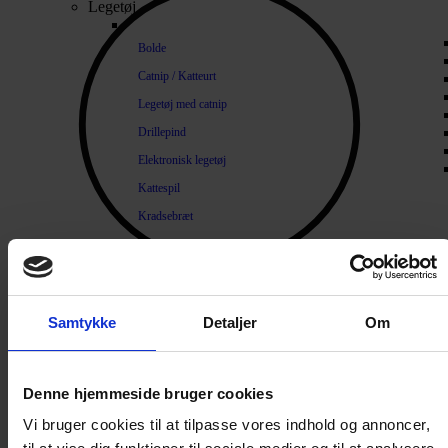
Legetøj
Bolde
Catnip / Katteurt
Legetøj med catnip
Drillepind
Elektronisk legetøj
Kattespil
Kradsebræt
Kradsetræ
Diverse legetøj
Lopper og Pels
Samtykke
Detaljer
Om
Naturlige loppemidler
Products search
Shampoo / Balsam
Denne hjemmeside bruger cookies
Hygiejne
Tænder / Ånde
Vi bruger cookies til at tilpasse vores indhold og annoncer,