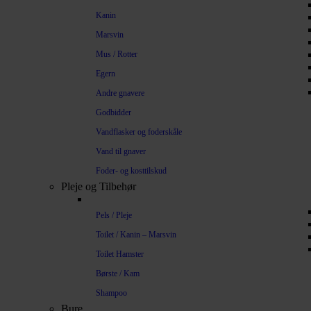
Kanin
Marsvin
Mus / Rotter
Egern
Andre gnavere
Godbidder
Vandflasker og foderskåle
Vand til gnaver
Foder- og kosttilskud
Pleje og Tilbehør
Pels / Pleje
Toilet / Kanin – Marsvin
Toilet Hamster
Børste / Kam
Shampoo
Bure