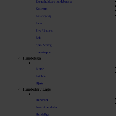
Ekstra holdbare hundebamser
Kastearm
Kastelegetøj
Latex
Plys / Bamser
Reb
Spil / Strategi
Snusetæppe
Hundetegn
Runde
Kødben
Hjerte
Hundedør / Låge
Hundedør
Isoleret hundedør
Hundelåge