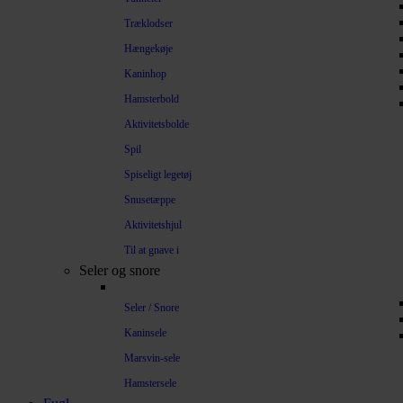
Træklodser
Hængekøje
Kaninhop
Hamsterbold
Aktivitetsbolde
Spil
Spiseligt legetøj
Snusetæppe
Aktivitetshjul
Til at gnave i
Seler og snore
Seler / Snore
Kaninsele
Marsvin-sele
Hamstersele