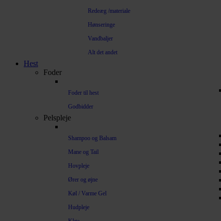
Redeæg /materiale
Hønseringe
Vandbaljer
Alt det andet
Hest
Foder
Foder til hest
Godbidder
Pelspleje
Shampoo og Balsam
Mane og Tail
Hovpleje
Ører og øjne
Køl / Varme Gel
Hudpleje