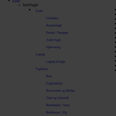
Fugl
Indefugle
Foder
Undulater
Kanariefugle
Parakit / Papegøje
Andre fugle
Opbevaring
Legetøj
Legetøj til fugle
Fuglebure
Bure
Fuglebadekar
Reservedele og tilbehør
Vand og foderskål
Bunddække / Sand
Redekasser / Æg