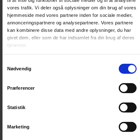
til at vise dig funktioner til sociale medier og til at analysere
Pels / Hud
vores trafik. Vi deler også oplysninger om din brug af vores
Sår / Rifter
hjemmeside med vores partnere inden for sociale medier,
Øjne / Ører
annonceringspartnere og analysepartnere. Vores partnere
Diverse plejeprodukter
kan kombinere disse data med andre oplysninger, du har
Kattedør
givet dem, eller som de har indsamlet fra din brug af deres
tjenester.
Standard kattelem
Microchip kattelem
Samtykkevalg
Magnet kattelem
Nødvendig
Isoleret kattelem
Reservedele og nøgler
Præferencer
Huler, senge, madrasser
Kattehule
Statistik
Katteseng
Madrasser
Træning
Marketing
Lydighed