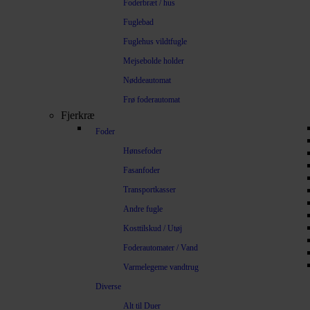
Foderbræt / hus
Fuglebad
Fuglehus vildtfugle
Mejsebolde holder
Nøddeautomat
Frø foderautomat
Fjerkræ
Foder
Hønsefoder
Fasanfoder
Transportkasser
Andre fugle
Kosttilskud / Utøj
Foderautomater / Vand
Varmelegeme vandtrug
Diverse
Alt til Duer