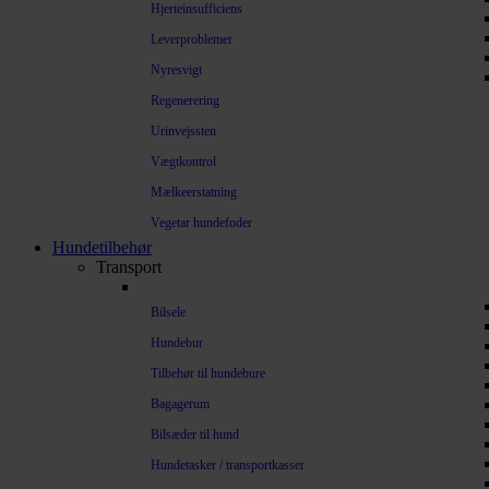
Hjerteinsufficiens
Leverproblemer
Nyresvigt
Regenerering
Urinvejssten
Vægtkontrol
Mælkeerstatning
Vegetar hundefoder
Hundetilbehør
Transport
Bilsele
Hundebur
Tilbehør til hundebure
Bagagerum
Bilsæder til hund
Hundetasker / transportkasser