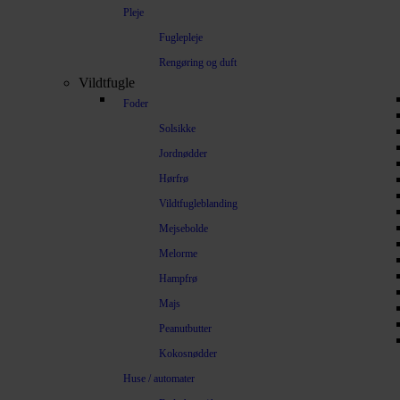
Pleje
Fuglepleje
Rengøring og duft
Vildtfugle
Foder
Solsikke
Jordnødder
Hørfrø
Vildtfugleblanding
Mejsebolde
Melorme
Hampfrø
Majs
Peanutbutter
Kokosnødder
Huse / automater