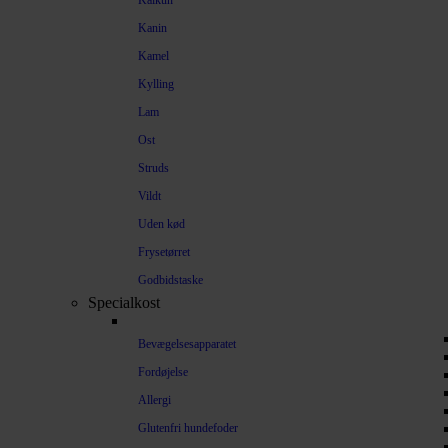
Kalkun
Kanin
Kamel
Kylling
Lam
Ost
Struds
Vildt
Uden kød
Frysetørret
Godbidstaske
Specialkost
Bevægelsesapparatet
Fordøjelse
Allergi
Glutenfri hundefoder