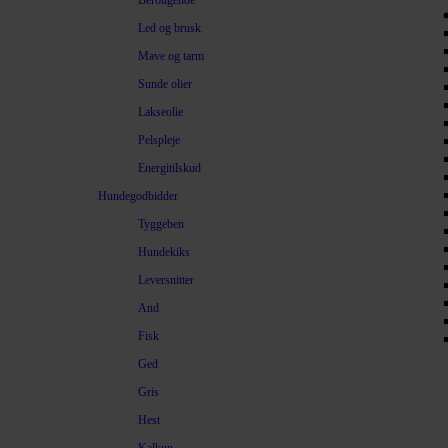
Beroligende
Led og brusk
Mave og tarm
Sunde olier
Lakseolie
Pelspleje
Energitilskud
Hundegodbidder
Tyggeben
Hundekiks
Leversnitter
And
Fisk
Ged
Gris
Hest