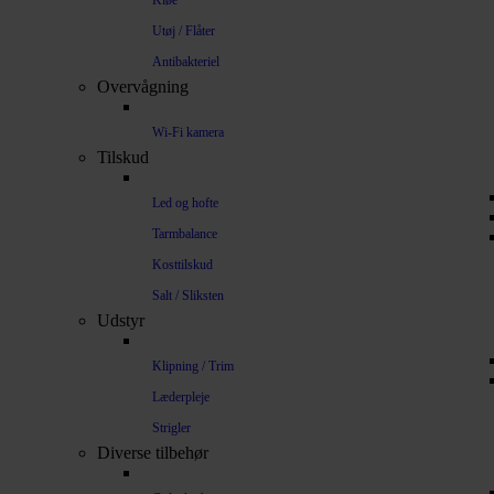
Kløe
Utøj / Flåter
Antibakteriel
Overvågning
Wi-Fi kamera
Tilskud
Led og hofte
Tarmbalance
Kosttilskud
Salt / Sliksten
Udstyr
Klipning / Trim
Læderpleje
Strigler
Diverse tilbehør