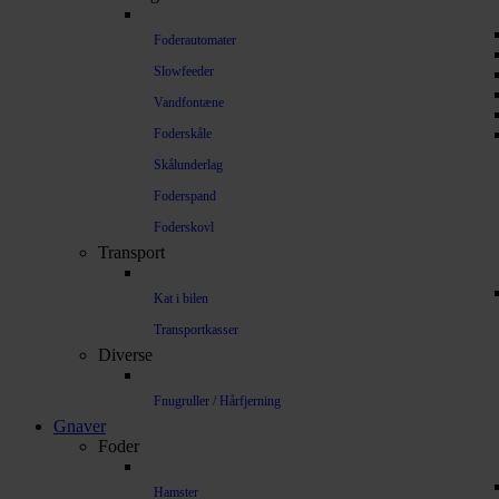
Foderautomater
Slowfeeder
Vandfontæne
Foderskåle
Skålunderlag
Foderspand
Foderskovl
Transport
Kat i bilen
Transportkasser
Diverse
Fnugruller / Hårfjerning
Gnaver
Foder
Hamster