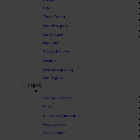
Poter
Ånde / Tænder
Høm Høm poser
Sår / Hotspot
Øjne / Ører
Beskyttelseskrave
Dørmåtte
Kølemåtte og køling
Div. Hygiejne
Legetøj
Beroligende bamser
Bolde
Boldkaster (Automatisk)
Godbids bolde
Ekstra holdbart