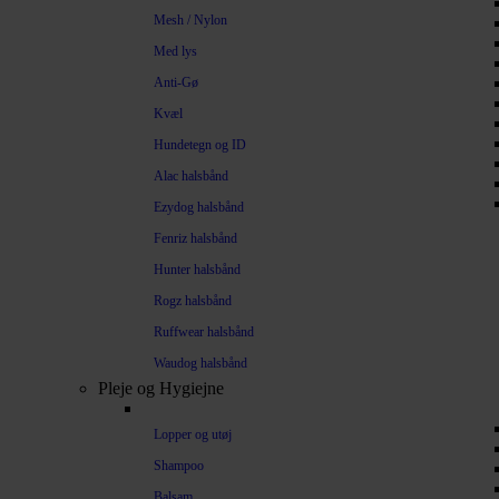
Mesh / Nylon
Med lys
Anti-Gø
Kvæl
Hundetegn og ID
Alac halsbånd
Ezydog halsbånd
Fenriz halsbånd
Hunter halsbånd
Rogz halsbånd
Ruffwear halsbånd
Waudog halsbånd
Pleje og Hygiejne
Lopper og utøj
Shampoo
Balsam