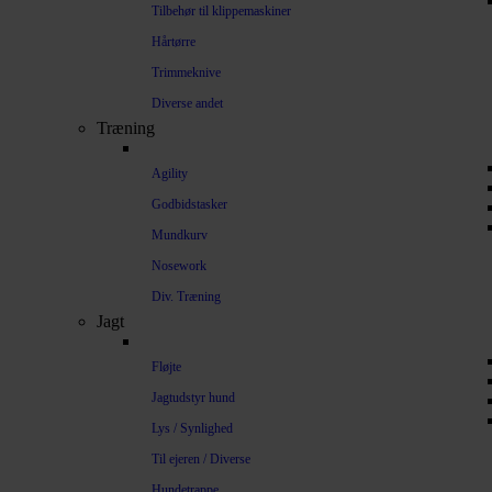
Tilbehør til klippemaskiner
Hårtørre
Trimmeknive
Diverse andet
Træning
Agility
Godbidstasker
Mundkurv
Nosework
Div. Træning
Jagt
Fløjte
Jagtudstyr hund
Lys / Synlighed
Til ejeren / Diverse
Hundetrappe