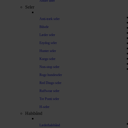
Andre liner
Seler
Anti-træk seler
Bilsele
Læder seler
Ezydog seler
Hunter seler
Kurgo seler
Non-stop seler
Rogz hundeseler
Red Dingo seler
Ruffwear seler
Tre Ponti seler
H-seler
Halsbånd
Læderhalsbånd