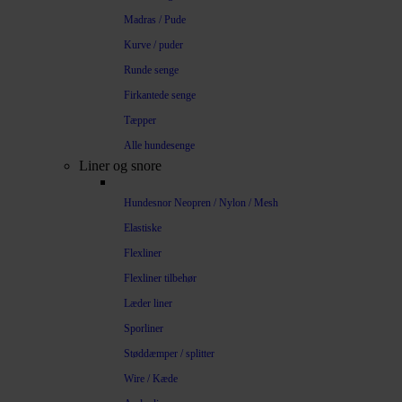
Madras / Pude
Kurve / puder
Runde senge
Firkantede senge
Tæpper
Alle hundesenge
Liner og snore
Hundesnor Neopren / Nylon / Mesh
Elastiske
Flexliner
Flexliner tilbehør
Læder liner
Sporliner
Støddæmper / splitter
Wire / Kæde