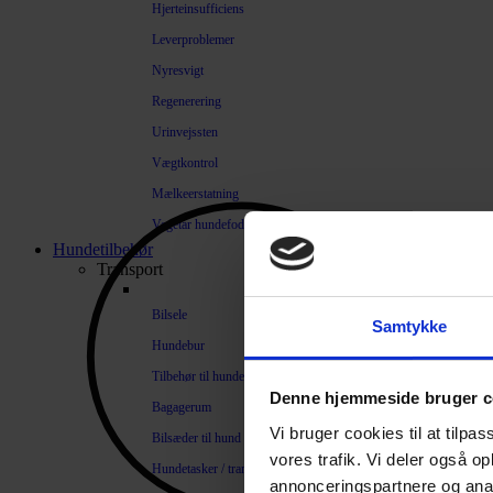
Hjerteinsufficiens
Leverproblemer
Nyresvigt
Regenerering
Urinvejssten
Vægtkontrol
Mælkeerstatning
Vegetar hundefoder
Hundetilbehør
Transport
Bilsele
Samtykke
Hundebur
Tilbehør til hundebure
Denne hjemmeside bruger c
Bagagerum
Vi bruger cookies til at tilpas
Bilsæder til hund
vores trafik. Vi deler også 
Hundetasker / transportkasser
annonceringspartnere og anal