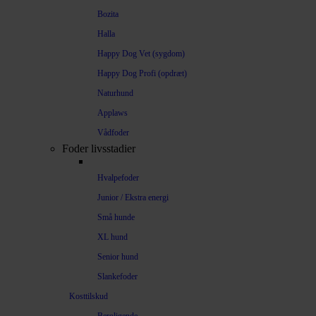
Bozita
Halla
Happy Dog Vet (sygdom)
Happy Dog Profi (opdræt)
Naturhund
Applaws
Vådfoder
Foder livsstadier
Hvalpefoder
Junior / Ekstra energi
Små hunde
XL hund
Senior hund
Slankefoder
Kosttilskud