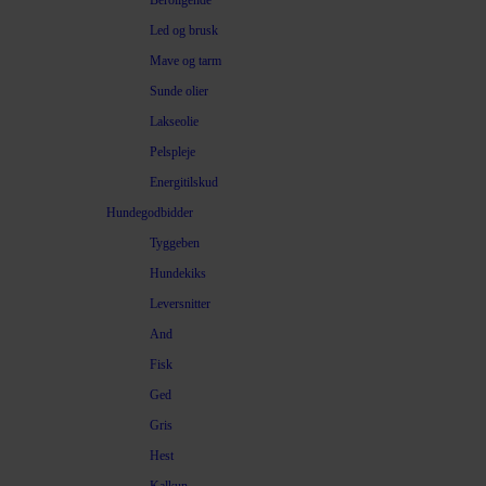
Beroligende
Led og brusk
Mave og tarm
Sunde olier
Lakseolie
Pelspleje
Energitilskud
Hundegodbidder
Tyggeben
Hundekiks
Leversnitter
And
Fisk
Ged
Gris
Hest