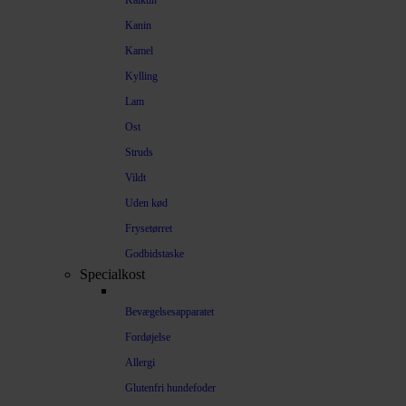
Kalkun
Kanin
Kamel
Kylling
Lam
Ost
Struds
Vildt
Uden kød
Frysetørret
Godbidstaske
Specialkost
Bevægelsesapparatet
Fordøjelse
Allergi
Glutenfri hundefoder