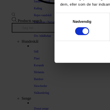
Sædeovertræk
dem, eller som de har indsaml
Køling
Rejse-vandskål
Samtykkevalg
Products search
Nødvendig
Køresyge / Nervøsitet
Bilrampe
Div. biltilbehør
Hundeskål
Stål
Plast
Keramik
Melamin
Bambus
Slowfeeder
Skålunderlag
Senge
Donut senge