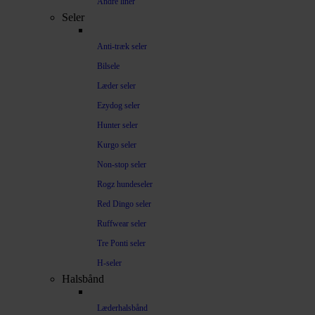
Andre liner
Seler
Anti-træk seler
Bilsele
Læder seler
Ezydog seler
Hunter seler
Kurgo seler
Non-stop seler
Rogz hundeseler
Red Dingo seler
Ruffwear seler
Tre Ponti seler
H-seler
Halsbånd
Læderhalsbånd