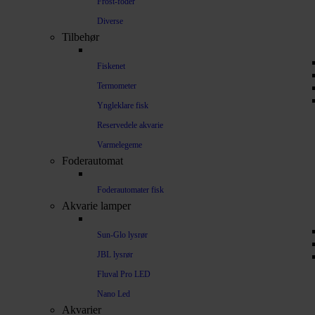
Frost-foder
Diverse
Tilbehør
Fiskenet
Termometer
Yngleklare fisk
Reservedele akvarie
Varmelegeme
Foderautomat
Foderautomater fisk
Akvarie lamper
Sun-Glo lysrør
JBL lysrør
Fluval Pro LED
Nano Led
Akvarier