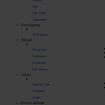
Hudpleje
Kløe
Utøj / Flåter
Antibakteriel
Overvågning
Wi-Fi kamera
Tilskud
Led og hofte
Tarmbalance
Kosttilskud
Salt / Sliksten
Udstyr
Klipning / Trim
Læderpleje
Strigler
Diverse tilbehør