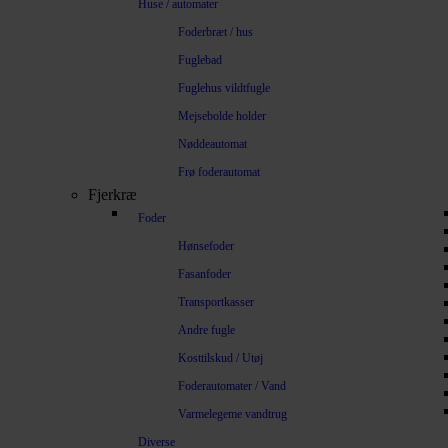
Huse / automater
Foderbræt / hus
Fuglebad
Fuglehus vildtfugle
Mejsebolde holder
Nøddeautomat
Frø foderautomat
Fjerkræ
Foder
Hønsefoder
Fasanfoder
Transportkasser
Andre fugle
Kosttilskud / Utøj
Foderautomater / Vand
Varmelegeme vandtrug
Diverse