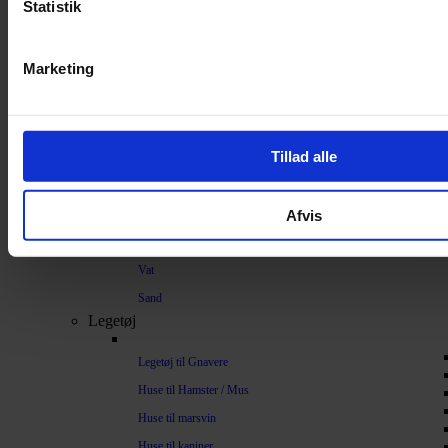
Strøelse og bundlag
Statistik
Bundlag / Strøelse
Marketing
Papirstrøelse
Hamp
Savsmuld
Tillad alle
Bark
Bommuld
Afvis
Spelt
Træpiller
Vat
Sand
Legetøj
Legetøj til Gnavere
Huse til Hamster / Mus
Huse til marsvin
Huse til kaniner