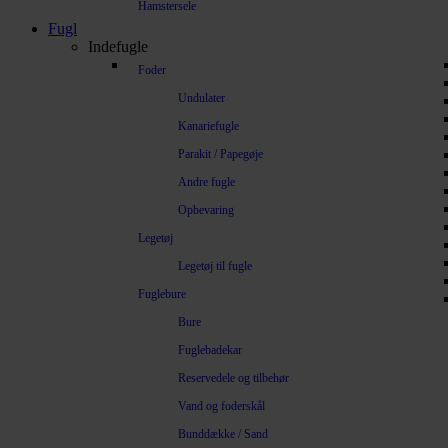
Hamstersele
Fugl
Indefugle
Foder
Undulater
Kanariefugle
Parakit / Papegøje
Andre fugle
Opbevaring
Legetøj
Legetøj til fugle
Fuglebure
Bure
Fuglebadekar
Reservedele og tilbehør
Vand og foderskål
Bunddække / Sand