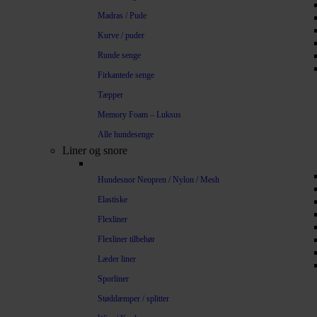
Madras / Pude
Kurve / puder
Runde senge
Firkantede senge
Tæpper
Memory Foam – Luksus
Alle hundesenge
Liner og snore
Hundesnor Neopren / Nylon / Mesh
Elastiske
Flexliner
Flexliner tilbehør
Læder liner
Sporliner
Støddæmper / splitter