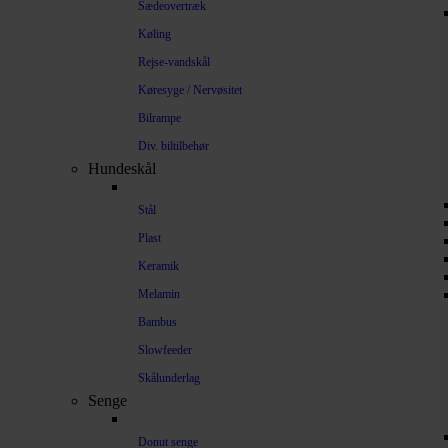
Sædeovertræk
Køling
Rejse-vandskål
Køresyge / Nervøsitet
Bilrampe
Div. biltilbehør
Hundeskål
Stål
Plast
Keramik
Melamin
Bambus
Slowfeeder
Skålunderlag
Senge
Donut senge