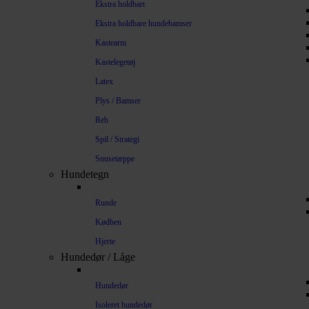
Ekstra holdbart
Ekstra holdbare hundebamser
Kastearm
Kastelegetøj
Latex
Plys / Bamser
Reb
Spil / Strategi
Snusetæppe
Hundetegn
Runde
Kødben
Hjerte
Hundedør / Låge
Hundedør
Isoleret hundedør