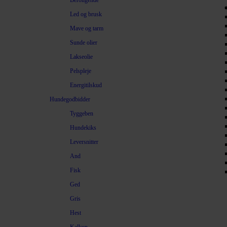
Beroligende
Led og brusk
Mave og tarm
Sunde olier
Lakseolie
Pelspleje
Energitilskud
Hundegodbidder
Tyggeben
Hundekiks
Leversnitter
And
Fisk
Ged
Gris
Hest