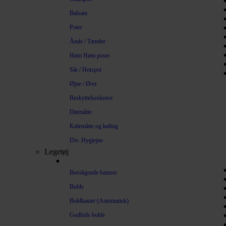
Balsam
Poter
Ånde / Tænder
Høm Høm poser
Sår / Hotspot
Øjne / Ører
Beskyttelseskrave
Dørmåtte
Kølemåtte og køling
Div. Hygiejne
Legetøj
Beroligende bamser
Bolde
Boldkaster (Automatisk)
Godbids bolde