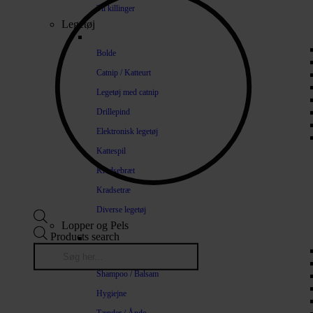
Til killinger
Legetøj
Bolde
Catnip / Katteurt
Legetøj med catnip
Drillepind
Elektronisk legetøj
Kattespil
Kradsebræt
Kradsetræ
Diverse legetøj
Lopper og Pels
Products search
Naturlige loppemidler
Shampoo / Balsam
Hygiejne