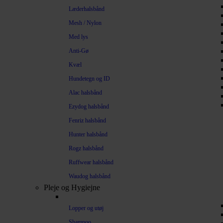
Læderhalsbånd
Mesh / Nylon
Med lys
Anti-Gø
Kvæl
Hundetegn og ID
Alac halsbånd
Ezydog halsbånd
Fenriz halsbånd
Hunter halsbånd
Rogz halsbånd
Ruffwear halsbånd
Waudog halsbånd
Pleje og Hygiejne
Lopper og utøj
Shampoo