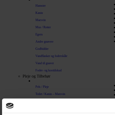
Hamster
Kanin
Marsvin
Mus / Rotter
Egern
Andre gnavere
Godbidder
Vandflasker og foderskåle
Vand til gnaver
Foder- og kosttilskud
Pleje og Tilbehør
Pels / Pleje
Toilet / Kanin – Marsvin
Toilet Hamster
Børste / Kam