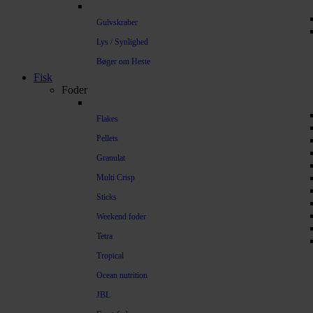
Gulvskraber
Lys / Synlighed
Bøger om Heste
Fisk
Foder
Flakes
Pellets
Granulat
Multi Crisp
Sticks
Weekend foder
Tetra
Tropical
Ocean nutrition
JBL