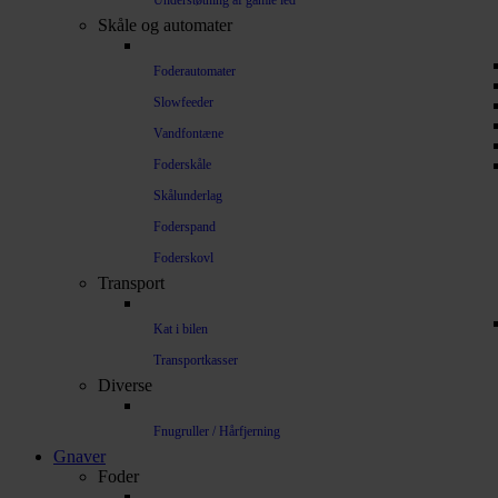
Understøtning af gamle led
Skåle og automater
Foderautomater
Slowfeeder
Vandfontæne
Foderskåle
Skålunderlag
Foderspand
Foderskovl
Transport
Kat i bilen
Transportkasser
Diverse
Fnugruller / Hårfjerning
Gnaver
Foder