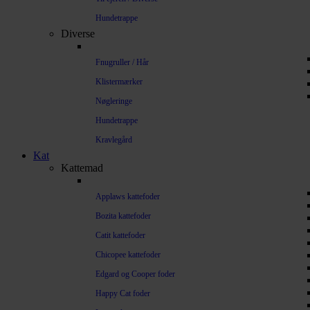
Hundetrappe
Diverse
Fnugruller / Hår
Klistermærker
Nøgleringe
Hundetrappe
Kravlegård
Kat
Kattemad
Applaws kattefoder
Bozita kattefoder
Catit kattefoder
Chicopee kattefoder
Edgard og Cooper foder
Happy Cat foder