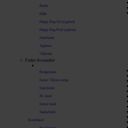
Bozita
Halla
Happy Dog Vet (sygdom)
Happy Dog Profi (opdræt)
Naturhund
Applaws
Vådfoder
Foder livsstadier
Hvalpefoder
Junior / Ekstra energi
Små hunde
XL hund
Senior hund
Slankefoder
Kosttilskud