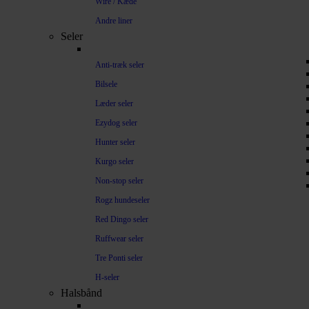
Wire / Kæde
Andre liner
Seler
Anti-træk seler
Bilsele
Læder seler
Ezydog seler
Hunter seler
Kurgo seler
Non-stop seler
Rogz hundeseler
Red Dingo seler
Ruffwear seler
Tre Ponti seler
H-seler
Halsbånd