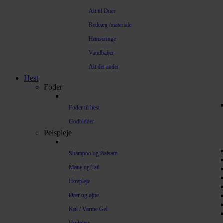
Alt til Duer
Redeæg /materiale
Hønseringe
Vandbaljer
Alt det andet
Hest
Foder
Foder til hest
Godbidder
Pelspleje
Shampoo og Balsam
Mane og Tail
Hovpleje
Ører og øjne
Køl / Varme Gel