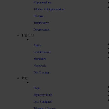
Klippemaskine
Tilbehør til klippemaskiner
Hårtørre
Trimmeknive
Diverse andet
Træning
Agility
Godbidstasker
Mundkurv
Nosework
Div. Træning
Jagt
Fløjte
Jagtudstyr hund
Lys / Synlighed
Til ejeren / Diverse