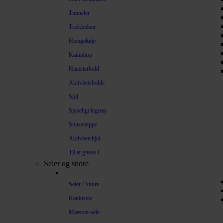
Tunneler
Træklodser
Hængekøje
Kaninhop
Hamsterbold
Aktivitetsbolde
Spil
Spiseligt legetøj
Snusetæppe
Aktivitetshjul
Til at gnave i
Seler og snore
Seler / Snore
Kaninsele
Marsvin-sele