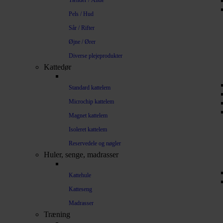
Tænder / Ånde
Pels / Hud
Sår / Rifter
Øjne / Ører
Diverse plejeprodukter
Kattedør
Standard kattelem
Microchip kattelem
Magnet kattelem
Isoleret kattelem
Reservedele og nøgler
Huler, senge, madrasser
Kattehule
Katteseng
Madrasser
Træning