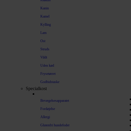
Kalkun
Kanin
Kamel
Kylling
Lam
Ost
Struds
Vildt
Uden kød
Frysetørret
Godbidstaske
Specialkost
Bevægelsesapparatet
Fordøjelse
Allergi
Glutenfri hundefoder