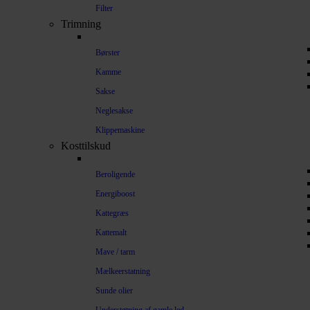
Filter
Trimning
Børster
Kamme
Sakse
Neglesakse
Klippemaskine
Kosttilskud
Beroligende
Energiboost
Kattegræs
Kattemalt
Mave / tarm
Mælkeerstatning
Sunde olier