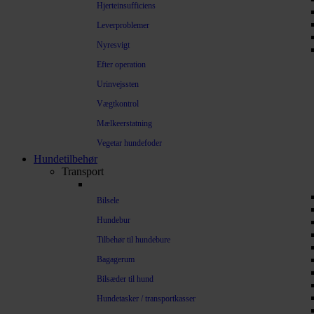
Hjerteinsufficiens
Leverproblemer
Nyresvigt
Efter operation
Urinvejssten
Vægtkontrol
Mælkeerstatning
Vegetar hundefoder
Hundetilbehør
Transport
Bilsele
Hundebur
Tilbehør til hundebure
Bagagerum
Bilsæder til hund
Hundetasker / transportkasser