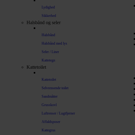
Lydighed
Sikkerhed
Halsbånd og seler
Halsbånd
Halsbånd med lys
Seler / Liner
Kattetegn
Kattetoilet
Kattetoilet
Selvrensende toilet
Sandmåtter
Grusskovl
Luftrenser / Lugtfjerner
Affaldsposer
Kattegrus