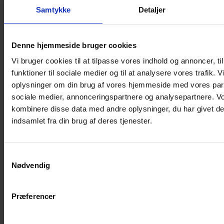
Shampoo
Samtykke
Detaljer
Bure
Musebur
Denne hjemmeside bruger cookies
Hamsterbur
Vi bruger cookies til at tilpasse vores indhold og annoncer, til
Kaninbur
funktioner til sociale medier og til at analysere vores trafik. 
Rottebur
oplysninger om din brug af vores hjemmeside med vores part
Marsvinebur
sociale medier, annonceringspartnere og analysepartnere. V
Løbegård
kombinere disse data med andre oplysninger, du har givet de
Overdækning løbegård
indsamlet fra din brug af deres tjenester.
Indretning til bure
Legepladser til bure
Samtykkevalg
Senge til gnavere
Nødvendig
Stiger til bure
Reservedele til bure
Præferencer
Clips til bure
Transportkasse