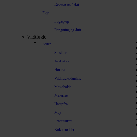
Redekasser / Æg
Pleje
Fuglepleje
Rengøring og duft
Vildtfugle
Foder
Solsikke
Jordnødder
Hørfrø
Vildtfugleblanding
Mejsebolde
Melorme
Hampfrø
Majs
Peanutbutter
Kokosnødder