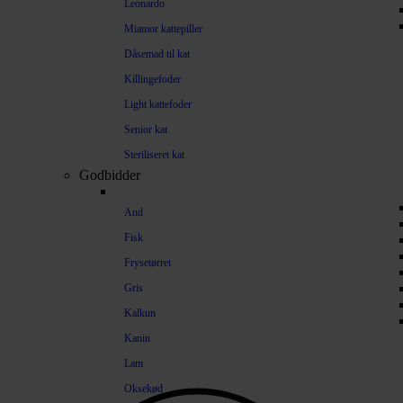
Leonardo
Miamor kattepiller
Dåsemad til kat
Killingefoder
Light kattefoder
Senior kat
Steriliseret kat
Godbidder
And
Fisk
Frysetørret
Gris
Kalkun
Kanin
Lam
Oksekød