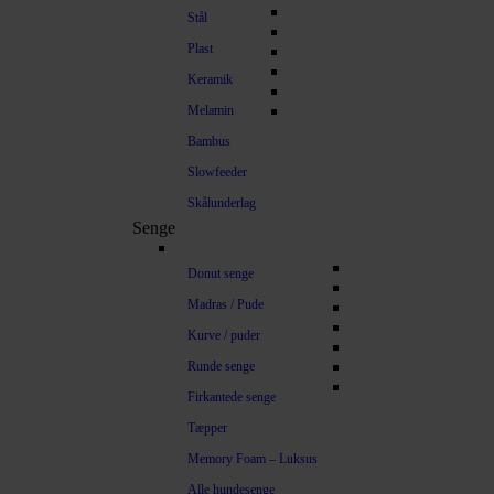
Stål
Plast
Keramik
Melamin
Bambus
Slowfeeder
Skålunderlag
Senge
Donut senge
Madras / Pude
Kurve / puder
Runde senge
Firkantede senge
Tæpper
Memory Foam – Luksus
Alle hundesenge