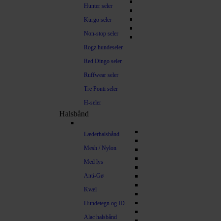
Hunter seler
Kurgo seler
Non-stop seler
Rogz hundeseler
Red Dingo seler
Ruffwear seler
Tre Ponti seler
H-seler
Halsbånd
Læderhalsbånd
Mesh / Nylon
Med lys
Anti-Gø
Kvæl
Hundetegn og ID
Alac halsbånd