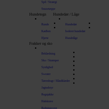
Spil / Strategi
Snusetæppe
Hundetegn
Hundedør / Låge
Runde
Hundedør
Kødben
Isoleret hundedør
Hjerte
Hundelåge
Frakker og sko
Beklædning
Sko / Strømper
Synlighed
Sweater
Tørredragt / Håndklæder
Jagtudstyr
Regnjakke
Halskrave
Redningsvest