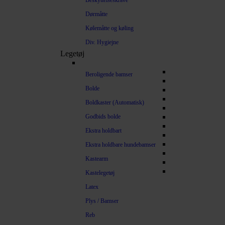
Beskyttelseskrave
Dørmåtte
Kølemåtte og køling
Div. Hygiejne
Legetøj
Beroligende bamser
Bolde
Boldkaster (Automatisk)
Godbids bolde
Ekstra holdbart
Ekstra holdbare hundebamser
Kastearm
Kastelegetøj
Latex
Plys / Bamser
Reb