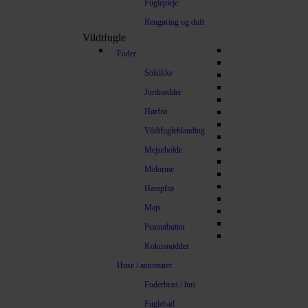
Fuglepleje
Rengøring og duft
Vildtfugle
Foder
Solsikke
Jordnødder
Hørfrø
Vildtfugleblanding
Mejsebolde
Melorme
Hampfrø
Majs
Peanutbutter
Kokosnødder
Huse / automater
Foderbræt / hus
Fuglebad