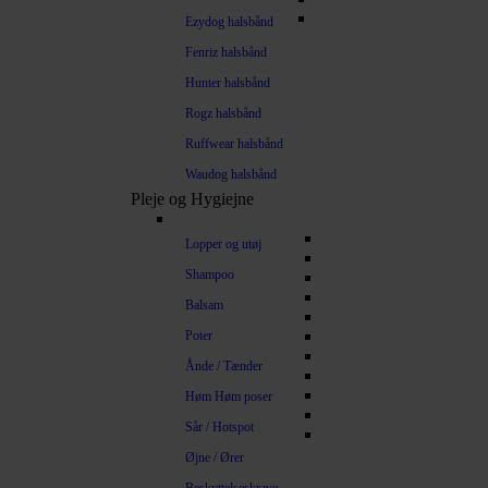
Ezydog halsbånd
Fenriz halsbånd
Hunter halsbånd
Rogz halsbånd
Ruffwear halsbånd
Waudog halsbånd
Pleje og Hygiejne
Lopper og utøj
Shampoo
Balsam
Poter
Ånde / Tænder
Høm Høm poser
Sår / Hotspot
Øjne / Ører