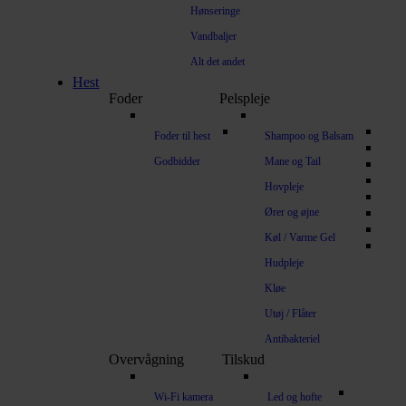
Hønseringe
Vandbaljer
Alt det andet
Hest
Foder
Pelspleje
Foder til hest
Shampoo og Balsam
Godbidder
Mane og Tail
Hovpleje
Ører og øjne
Køl / Varme Gel
Hudpleje
Kløe
Utøj / Flåter
Antibakteriel
Overvågning
Tilskud
Wi-Fi kamera
Led og hofte