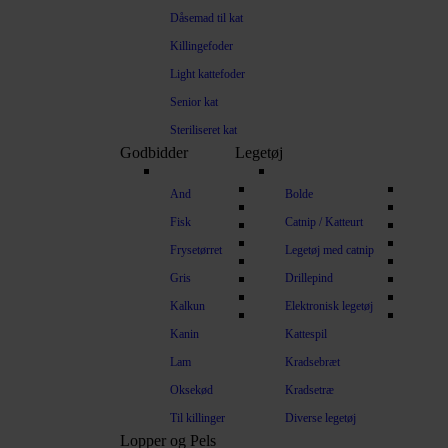
Dåsemad til kat
Killingefoder
Light kattefoder
Senior kat
Steriliseret kat
Godbidder
Legetøj
And
Bolde
Fisk
Catnip / Katteurt
Frysetørret
Legetøj med catnip
Gris
Drillepind
Kalkun
Elektronisk legetøj
Kanin
Kattespil
Lam
Kradsebræt
Oksekød
Kradsetræ
Til killinger
Diverse legetøj
Lopper og Pels