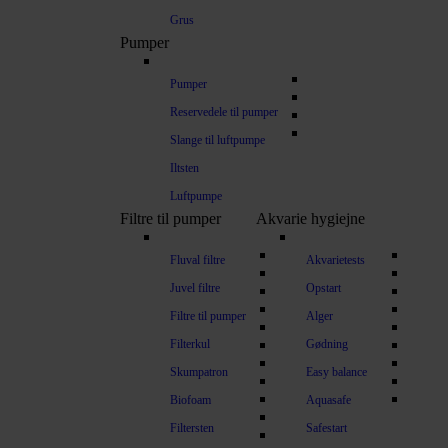
Grus
Pumper
Pumper
Reservedele til pumper
Slange til luftpumpe
Iltsten
Luftpumpe
Filtre til pumper
Akvarie hygiejne
Fluval filtre
Akvarietests
Juvel filtre
Opstart
Filtre til pumper
Alger
Filterkul
Gødning
Skumpatron
Easy balance
Biofoam
Aquasafe
Filtersten
Safestart