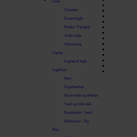
Foder
Undulater
Kanariefugle
Parakit / Papegøje
Andre fugle
Opbevaring
Legetøj
Legetøj til fugle
Fuglebure
Bure
Fuglebadekar
Reservedele og tilbehør
Vand og foderskål
Bunddække / Sand
Redekasser / Æg
Pleje