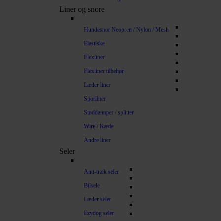
Liner og snore
Hundesnor Neopren / Nylon / Mesh
Elastiske
Flexliner
Flexliner tilbehør
Læder liner
Sporliner
Støddæmper / splitter
Wire / Kæde
Andre liner
Seler
Anti-træk seler
Bilsele
Læder seler
Ezydog seler