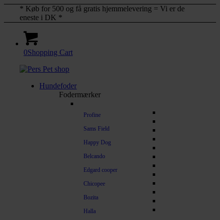
* Køb for 500 og få gratis hjemmelevering = Vi er de
eneste i DK *
0
Shopping Cart
Hundefoder
Fodermærker
Profine
Sams Field
Happy Dog
Belcando
Edgard cooper
Chicopee
Bozita
Halla