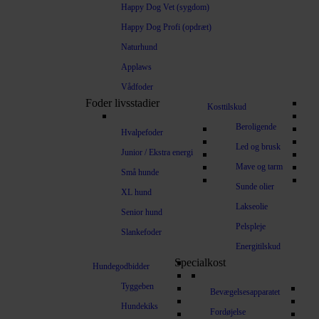
Happy Dog Vet (sygdom)
Happy Dog Profi (opdræt)
Naturhund
Applaws
Vådfoder
Foder livsstadier
Kosttilskud
Beroligende
Hvalpefoder
Led og brusk
Junior / Ekstra energi
Mave og tarm
Små hunde
Sunde olier
XL hund
Lakseolie
Senior hund
Pelspleje
Slankefoder
Energitilskud
Specialkost
Hundegodbidder
Tyggeben
Bevægelsesapparatet
Hundekiks
Fordøjelse