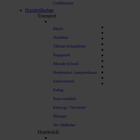
Godbidstaske
Hundetilbehør
Transport
Bilsele
Hundebur
Tilbehør til hundebure
Bagagerum
Bilsæder til hund
Hundetasker / transportkasser
Sædeovertræk
Køling
Rejse-vandskål
Køresyge / Nervøsitet
Bilrampe
Div. biltilbehør
Hundeskål