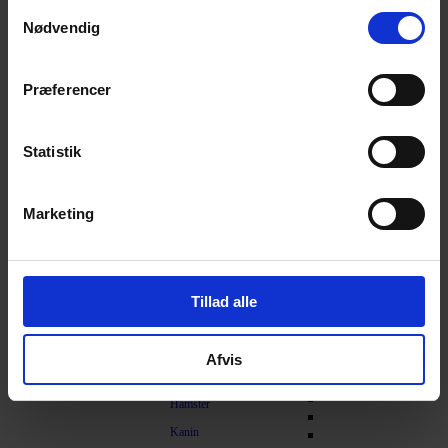
Samtykkevalg
Nødvendig
Understøtning af gamle led
Skåle og automater
Transport
Præferencer
Foderautomater
Kat i bilen
Slowfeeder
Transportkasser
Vandfontæne
Statistik
Foderskåle
Skålunderlag
Marketing
Foderspand
Foderskovl
Diverse
Tillad alle
Fnugruller / Hårfjerning
Gnaver
Afvis
Foder
Hamster
Kanin