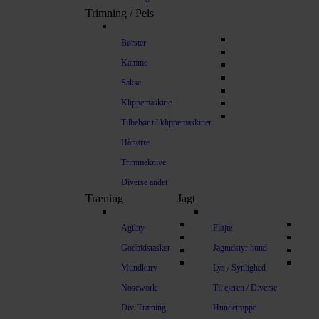
Trimning / Pels
Børster
Kamme
Sakse
Klippemaskine
Tilbehør til klippemaskiner
Hårtørre
Trimmeknive
Diverse andet
Træning
Jagt
Agility
Fløjte
Godbidstasker
Jagtudstyr hund
Mundkurv
Lys / Synlighed
Nosework
Til ejeren / Diverse
Div. Træning
Hundetrappe