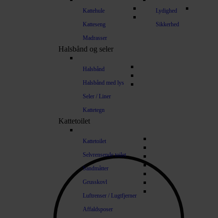
Kattehule
Lydighed
Katteseng
Sikkerhed
Madrasser
Halsbånd og seler
Halsbånd
Halsbånd med lys
Seler / Liner
Kattetegn
Kattetoilet
Kattetoilet
Selvrensende toilet
Sandmåtter
Grusskovl
Luftrenser / Lugtfjerner
Affaldsposer