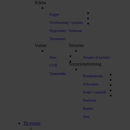
Klima
Fogger
Overbrusning / sprinkler
Hygrometer / Termostat
Termometer
Varme
Terrarier
Pære
Terrarier til krybdyr
Terrarieindretning
UVB
Varmemåtte
Bundmateriale
Dekoration
Foder / vandskål
Platforme
Rødder
Sten
Til ejeren