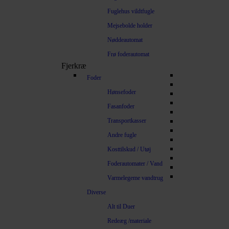
Fuglehus vildtfugle
Mejsebolde holder
Nøddeautomat
Frø foderautomat
Fjerkræ
Foder
Hønsefoder
Fasanfoder
Transportkasser
Andre fugle
Kosttilskud / Utøj
Foderautomater / Vand
Varmelegeme vandtrug
Diverse
Alt til Duer
Redeæg /materiale