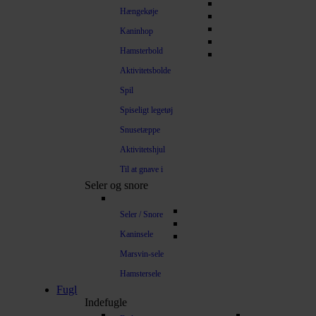
Hængekøje
Kaninhop
Hamsterbold
Aktivitetsbolde
Spil
Spiseligt legetøj
Snusetæppe
Aktivitetshjul
Til at gnave i
Seler og snore
Seler / Snore
Kaninsele
Marsvin-sele
Hamstersele
Fugl
Indefugle