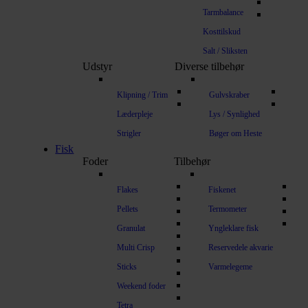
Tarmbalance
Kosttilskud
Salt / Sliksten
Udstyr
Diverse tilbehør
Klipning / Trim
Gulvskraber
Læderpleje
Lys / Synlighed
Strigler
Bøger om Heste
Fisk
Foder
Tilbehør
Flakes
Fiskenet
Pellets
Termometer
Granulat
Yngleklare fisk
Multi Crisp
Reservedele akvarie
Sticks
Varmelegeme
Weekend foder
Tetra