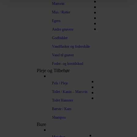
Marsvin
Mus / Rotter
Egern
Andre gnavere
Godbidder
Vandflasker og foderskåle
Vand til gnaver
Foder- og kosttilskud
Pleje og Tilbehør
Pels / Pleje
Toilet / Kanin – Marsvin
Toilet Hamster
Børste / Kam
Shampoo
Bure