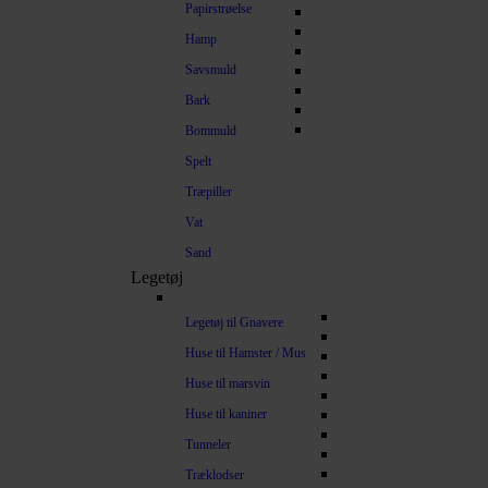
Papirstrøelse
Hamp
Savsmuld
Bark
Bommuld
Spelt
Træpiller
Vat
Sand
Legetøj
Legetøj til Gnavere
Huse til Hamster / Mus
Huse til marsvin
Huse til kaniner
Tunneler
Træklodser