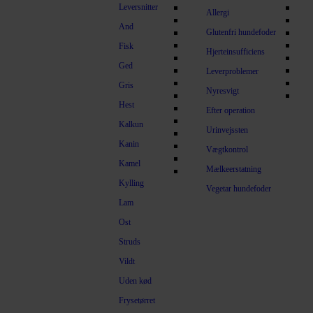
Leversnitter
Allergi
And
Glutenfri hundefoder
Fisk
Hjerteinsufficiens
Ged
Leverproblemer
Gris
Nyresvigt
Hest
Efter operation
Kalkun
Urinvejssten
Kanin
Vægtkontrol
Kamel
Mælkeerstatning
Kylling
Vegetar hundefoder
Lam
Ost
Struds
Vildt
Uden kød
Frysetørret