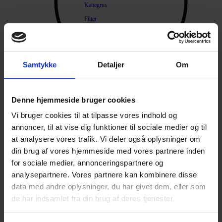
Kattegrus
Filter
Trimning
Børster
Samtykke
Detaljer
Om
Kamme
Sakse
Neglesakse
Denne hjemmeside bruger cookies
Products search
Klippemaskine
Vi bruger cookies til at tilpasse vores indhold og
Kosttilskud
annoncer, til at vise dig funktioner til sociale medier og til
Beroligende
at analysere vores trafik. Vi deler også oplysninger om
din brug af vores hjemmeside med vores partnere inden
Energiboost
for sociale medier, annonceringspartnere og
Kattegræs
analysepartnere. Vores partnere kan kombinere disse
Kattemalt
data med andre oplysninger, du har givet dem, eller som
Mave / tarm
de har indsamlet fra din brug af deres tjenester.
Mælkeerstatning
Sunde olier