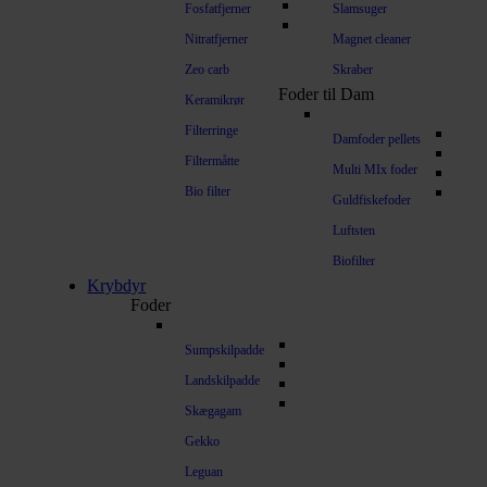
Fosfatfjerner
Slamsuger
Nitratfjerner
Magnet cleaner
Zeo carb
Skraber
Foder til Dam
Keramikrør
Filterringe
Damfoder pellets
Filtermåtte
Multi MIx foder
Bio filter
Guldfiskefoder
Luftsten
Biofilter
Krybdyr
Foder
Sumpskilpadde
Landskilpadde
Skægagam
Gekko
Leguan