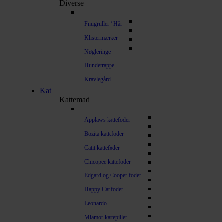
Diverse
Fnugruller / Hår
Klistermærker
Nøgleringe
Hundetrappe
Kravlegård
Kat
Kattemad
Applaws kattefoder
Bozita kattefoder
Catit kattefoder
Chicopee kattefoder
Edgard og Cooper foder
Happy Cat foder
Leonardo
Miamor kattepiller