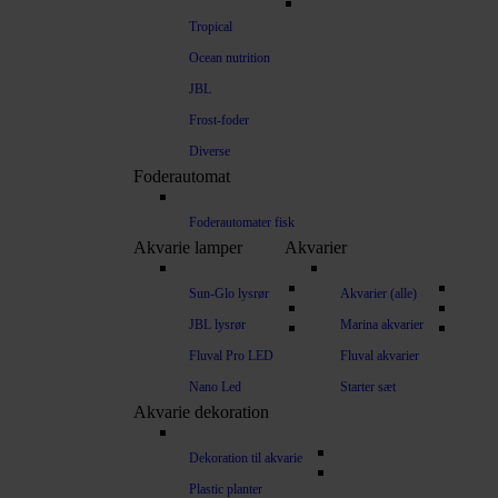
Tropical
Ocean nutrition
JBL
Frost-foder
Diverse
Foderautomat
Foderautomater fisk
Akvarie lamper
Akvarier
Sun-Glo lysrør
Akvarier (alle)
JBL lysrør
Marina akvarier
Fluval Pro LED
Fluval akvarier
Nano Led
Starter sæt
Akvarie dekoration
Dekoration til akvarie
Plastic planter