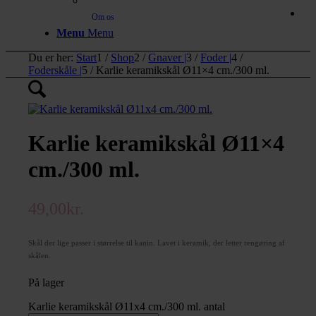
Om os
Menu
Menu
Du er her:
Start
1
/
Shop
2
/
Gnaver |
3
/
Foder |
4
/
Foderskåle |
5
/
Karlie keramikskål Ø11×4 cm./300 ml.
Karlie keramikskål Ø11×4
cm./300 ml.
49,00
kr.
Skål der lige passer i størrelse til kanin. Lavet i keramik, der letter rengøring af
skålen.
På lager
Karlie keramikskål Ø11x4 cm./300 ml. antal