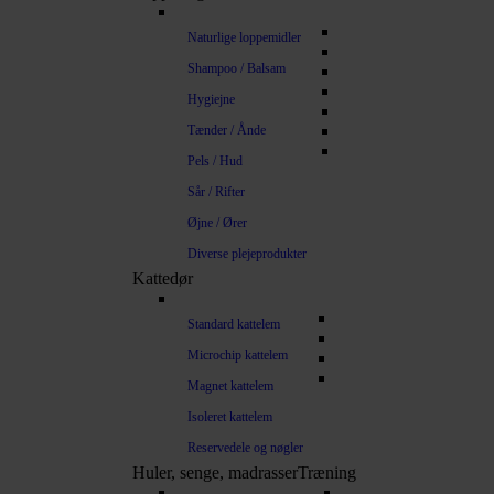
Naturlige loppemidler
Shampoo / Balsam
Hygiejne
Tænder / Ånde
Pels / Hud
Sår / Rifter
Øjne / Ører
Diverse plejeprodukter
Kattedør
Standard kattelem
Microchip kattelem
Magnet kattelem
Isoleret kattelem
Reservedele og nøgler
Huler, senge, madrasser
Træning