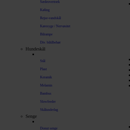
Sædeovertræk
Køling
Rejse-vandskål
Køresyge / Nervøsitet
Bilrampe
Div. biltilbehør
Hundeskål
Stål
Plast
Keramik
Melamin
Bambus
Slowfeeder
Skålunderlag
Senge
Donut senge