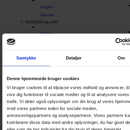
Lydighed
Sikkerhed
Halsbånd og seler
Halsbånd
Halsbånd med lys
Seler / Liner
Samtykke
Detaljer
Om
Kattetegn
Kattetoilet
Kattetoilet
Denne hjemmeside bruger cookies
Selvrensende toilet
Vi bruger cookies til at tilpasse vores indhold og annoncer, til
Sandmåtter
vise dig funktioner til sociale medier og til at analysere vores
trafik. Vi deler også oplysninger om din brug af vores hjemm
Grusskovl
med vores partnere inden for sociale medier,
Luftrenser / Lugtfjerner
annonceringspartnere og analysepartnere. Vores partnere k
Affaldsposer
kombinere disse data med andre oplysninger, du har givet d
Kattegrus
eller som de har indsamlet fra din brug af deres tjenester.