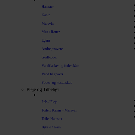
Hamster
Kanin
Marsvin
Mus / Rotter
Egern
Andre gnavere
Godbidder
Vandflasker og foderskåle
Vand til gnaver
Foder- og kosttilskud
Pleje og Tilbehør
Pels / Pleje
Toilet / Kanin – Marsvin
Toilet Hamster
Børste / Kam