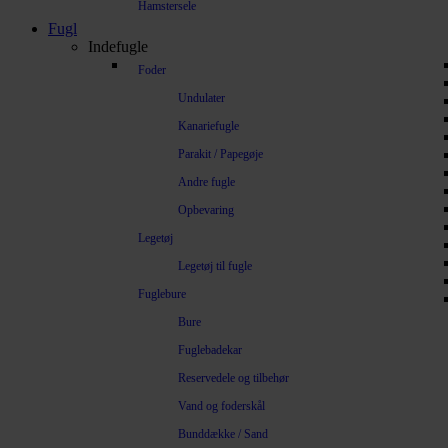
Hamstersele
Fugl
Indefugle
Foder
Undulater
Kanariefugle
Parakit / Papegøje
Andre fugle
Opbevaring
Legetøj
Legetøj til fugle
Fuglebure
Bure
Fuglebadekar
Reservedele og tilbehør
Vand og foderskål
Bunddække / Sand