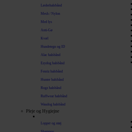
Læderhalsbånd
Mesh / Nylon
Med lys
Anti-Gø
Kvæl
Hundetegn og ID
Alac halsbånd
Ezydog halsbånd
Fenriz halsbånd
Hunter halsbånd
Rogz halsbånd
Ruffwear halsbånd
Waudog halsbånd
Pleje og Hygiejne
Lopper og utøj
Shampoo