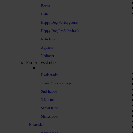
Bozita
Halla
Happy Dog Vet (sygdom)
Happy Dog Profi (opdræt)
Naturhund
Applaws
Vådfoder
Foder livsstadier
Hvalpefoder
Junior / Ekstra energi
Små hunde
XL hund
Senior hund
Slankefoder
Kosttilskud