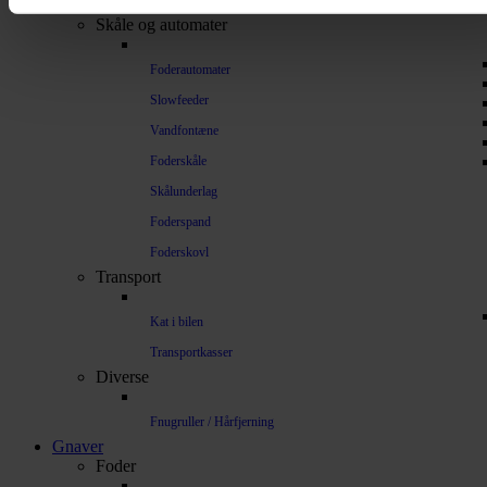
Understøtning af gamle led
Skåle og automater
Foderautomater
Slowfeeder
Vandfontæne
Foderskåle
Skålunderlag
Foderspand
Foderskovl
Transport
Kat i bilen
Transportkasser
Diverse
Fnugruller / Hårfjerning
Gnaver
Foder