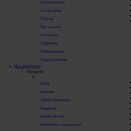
Hjerteinsufficiens
Leverproblemer
Nyresvigt
Efter operation
Urinvejssten
Vægtkontrol
Mælkeerstatning
Vegetar hundefoder
Hundetilbehør
Transport
Bilsele
Hundebur
Tilbehør til hundebure
Bagagerum
Bilsæder til hund
Hundetasker / transportkasser