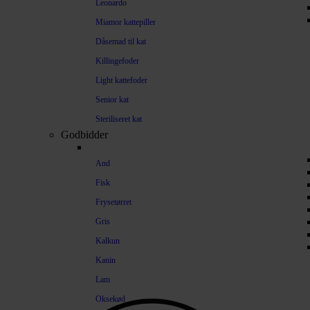
Leonardo
Miamor kattepiller
Dåsemad til kat
Killingefoder
Light kattefoder
Senior kat
Steriliseret kat
Godbidder
And
Fisk
Frysetørret
Gris
Kalkun
Kanin
Lam
Oksekød