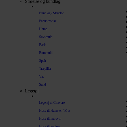
Strøelse og bundlag
Bundlag / Strøelse
Papirstrøelse
Hamp
Savsmuld
Bark
Bommuld
Spelt
Træpiller
Vat
Sand
Legetøj
Legetøj til Gnavere
Huse til Hamster / Mus
Huse til marsvin
Huse til kaniner