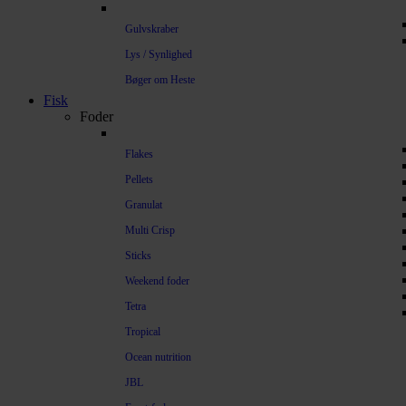
Gulvskraber
Lys / Synlighed
Bøger om Heste
Fisk
Foder
Flakes
Pellets
Granulat
Multi Crisp
Sticks
Weekend foder
Tetra
Tropical
Ocean nutrition
JBL