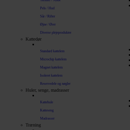
Tænder / Ånde
Pels / Hud
Sår / Rifter
Øjne / Ører
Diverse plejeprodukter
Kattedør
Standard kattelem
Microchip kattelem
Magnet kattelem
Isoleret kattelem
Reservedele og nøgler
Huler, senge, madrasser
Kattehule
Katteseng
Madrasser
Træning