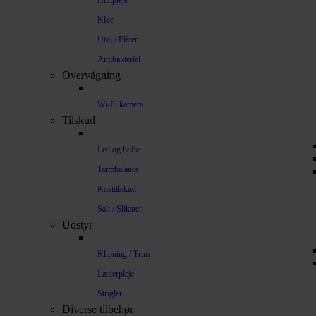
Hudpleje
Kløe
Utøj / Flåter
Antibakteriel
Overvågning
Wi-Fi kamera
Tilskud
Led og hofte
Tarmbalance
Kosttilskud
Salt / Sliksten
Udstyr
Klipning / Trim
Læderpleje
Strigler
Diverse tilbehør