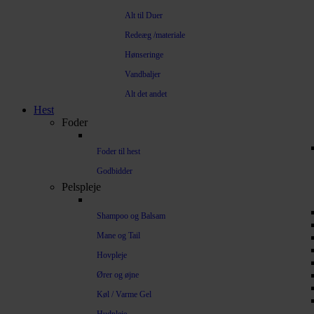
Alt til Duer
Redeæg /materiale
Hønseringe
Vandbaljer
Alt det andet
Hest
Foder
Foder til hest
Godbidder
Pelspleje
Shampoo og Balsam
Mane og Tail
Hovpleje
Ører og øjne
Køl / Varme Gel