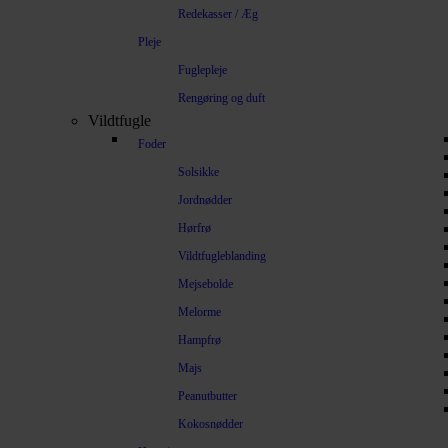
Redekasser / Æg
Pleje
Fuglepleje
Rengøring og duft
Vildtfugle
Foder
Solsikke
Jordnødder
Hørfrø
Vildtfugleblanding
Mejsebolde
Melorme
Hampfrø
Majs
Peanutbutter
Kokosnødder