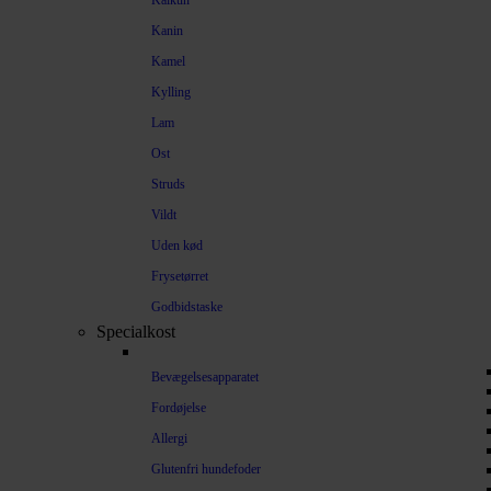
Kalkun
Kanin
Kamel
Kylling
Lam
Ost
Struds
Vildt
Uden kød
Frysetørret
Godbidstaske
Specialkost
Bevægelsesapparatet
Fordøjelse
Allergi
Glutenfri hundefoder