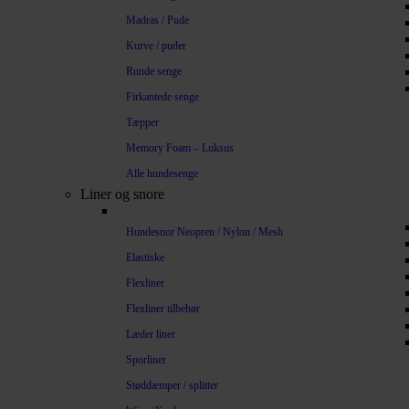
Madras / Pude
Kurve / puder
Runde senge
Firkantede senge
Tæpper
Memory Foam – Luksus
Alle hundesenge
Liner og snore
Hundesnor Neopren / Nylon / Mesh
Elastiske
Flexliner
Flexliner tilbehør
Læder liner
Sporliner
Støddæmper / splitter