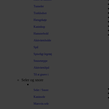
Tunneler
Træklodser
Hængekøje
Kaninhop
Hamsterbold
Aktivitetsbolde
Spil
Spiseligt legetøj
Snusetæppe
Aktivitetshjul
Til at gnave i
Seler og snore
Seler / Snore
Kaninsele
Marsvin-sele