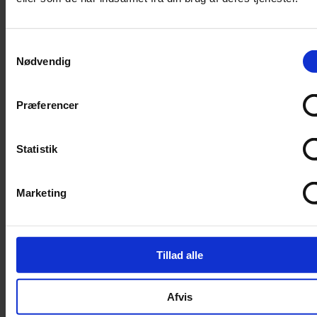
Filter
Trimning
Samtykkevalg
Børster
Nødvendig
Kamme
Sakse
Præferencer
Neglesakse
Klippemaskine
Statistik
Kosttilskud
Beroligende
Marketing
Energiboost
Kattegræs
Kattemalt
Tillad alle
Mave / tarm
Mælkeerstatning
Afvis
Sunde olier