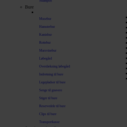
Shampoo
Bure
Musebur
Hamsterbur
Kaninbur
Rottebur
Marsvinebur
Løbegård
Overdækning løbegård
Indretning til bure
Legepladser til bure
Senge til gnavere
Stiger til bure
Reservedele til bure
Clips til bure
Transportkasse