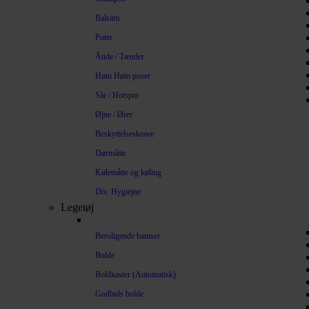
Balsam
Poter
Ånde / Tænder
Høm Høm poser
Sår / Hotspot
Øjne / Ører
Beskyttelseskrave
Dørmåtte
Kølemåtte og køling
Div. Hygiejne
Legetøj
Beroligende bamser
Bolde
Boldkaster (Automatisk)
Godbids bolde