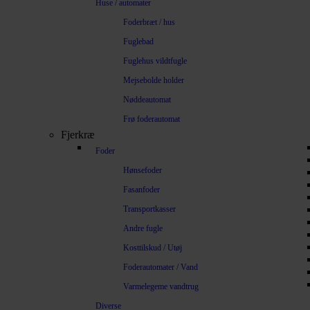
Huse / automater
Foderbræt / hus
Fuglebad
Fuglehus vildtfugle
Mejsebolde holder
Nøddeautomat
Frø foderautomat
Fjerkræ
Foder
Hønsefoder
Fasanfoder
Transportkasser
Andre fugle
Kosttilskud / Utøj
Foderautomater / Vand
Varmelegeme vandtrug
Diverse