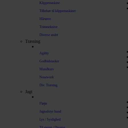
Klippemaskine
Tilbehør til klippemaskiner
Hårtørre
Trimmeknive
Diverse andet
Træning
Agility
Godbidstasker
Mundkurv
Nosework
Div. Træning
Jagt
Fløjte
Jagtudstyr hund
Lys / Synlighed
Til ejeren / Diverse