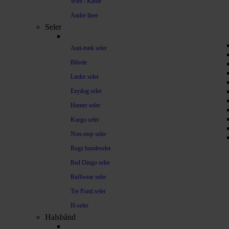
Wire / Kæde
Andre liner
Seler
Anti-træk seler
Bilsele
Læder seler
Ezydog seler
Hunter seler
Kurgo seler
Non-stop seler
Rogz hundeseler
Red Dingo seler
Ruffwear seler
Tre Ponti seler
H-seler
Halsbånd