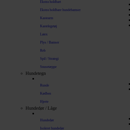
Ekstra holdbart
Ekstra holdbare hundebamser
Kastearm
Kastelegetøj
Latex
Plys / Bamser
Reb
Spil / Strategi
Snusetæppe
Hundetegn
Runde
Kødben
Hjerte
Hundedør / Låge
Hundedør
Isoleret hundedør