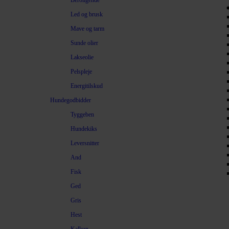
Beroligende
Led og brusk
Mave og tarm
Sunde olier
Lakseolie
Pelspleje
Energitilskud
Hundegodbidder
Tyggeben
Hundekiks
Leversnitter
And
Fisk
Ged
Gris
Hest