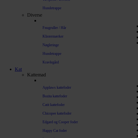
Hundetrappe
Diverse
Fnugruller / Hår
Klistermærker
Nøgleringe
Hundetrappe
Kravlegård
Kat
Kattemad
Applaws kattefoder
Bozita kattefoder
Catit kattefoder
Chicopee kattefoder
Edgard og Cooper foder
Happy Cat foder