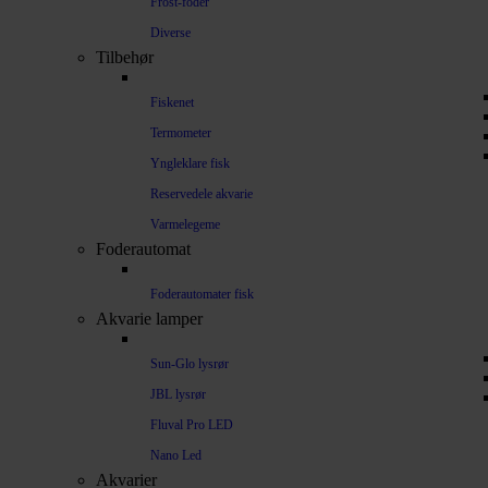
Frost-foder
Diverse
Tilbehør
Fiskenet
Termometer
Yngleklare fisk
Reservedele akvarie
Varmelegeme
Foderautomat
Foderautomater fisk
Akvarie lamper
Sun-Glo lysrør
JBL lysrør
Fluval Pro LED
Nano Led
Akvarier