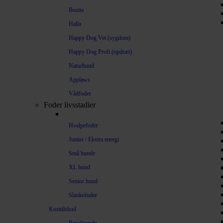
Bozita
Halla
Happy Dog Vet (sygdom)
Happy Dog Profi (opdræt)
Naturhund
Applaws
Vådfoder
Foder livsstadier
Hvalpefoder
Junior / Ekstra energi
Små hunde
XL hund
Senior hund
Slankefoder
Kosttilskud