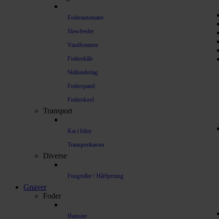
Foderautomater
Slowfeeder
Vandfontæne
Foderskåle
Skålunderlag
Foderspand
Foderskovl
Transport
Kat i bilen
Transportkasser
Diverse
Fnugruller / Hårfjerning
Gnaver
Foder
Hamster