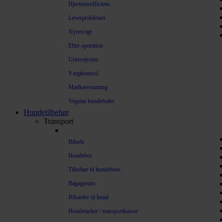
Hjerteinsufficiens
Leverproblemer
Nyresvigt
Efter operation
Urinvejssten
Vægtkontrol
Mælkeerstatning
Vegetar hundefoder
Hundetilbehør
Transport
Bilsele
Hundebur
Tilbehør til hundebure
Bagagerum
Bilsæder til hund
Hundetasker / transportkasser