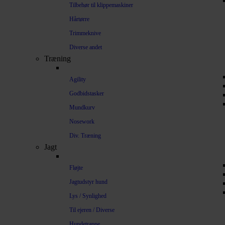
Tilbehør til klippemaskiner
Hårtørre
Trimmeknive
Diverse andet
Træning
Agility
Godbidstasker
Mundkurv
Nosework
Div. Træning
Jagt
Fløjte
Jagtudstyr hund
Lys / Synlighed
Til ejeren / Diverse
Hundetrappe