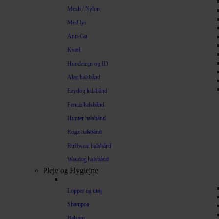
Mesh / Nylon
Med lys
Anti-Gø
Kvæl
Hundetegn og ID
Alac halsbånd
Ezydog halsbånd
Fenriz halsbånd
Hunter halsbånd
Rogz halsbånd
Ruffwear halsbånd
Waudog halsbånd
Pleje og Hygiejne
Lopper og utøj
Shampoo
Balsam