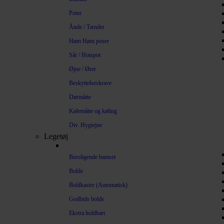
Poter
Ånde / Tænder
Høm Høm poser
Sår / Hotspot
Øjne / Ører
Beskyttelseskrave
Dørmåtte
Kølemåtte og køling
Div. Hygiejne
Legetøj
Beroligende bamser
Bolde
Boldkaster (Automatisk)
Godbids bolde
Ekstra holdbart