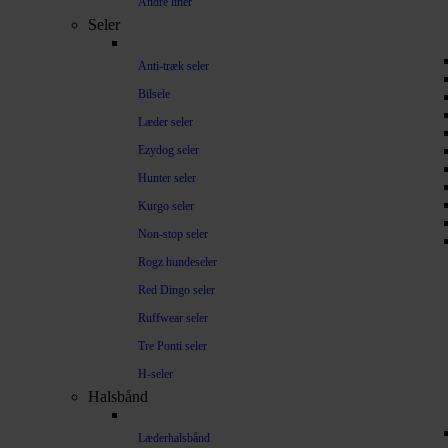
Andre liner
Seler
Anti-træk seler
Bilsele
Læder seler
Ezydog seler
Hunter seler
Kurgo seler
Non-stop seler
Rogz hundeseler
Red Dingo seler
Ruffwear seler
Tre Ponti seler
H-seler
Halsbånd
Læderhalsbånd