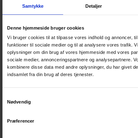
Samtykke
Detaljer
Musebur
Hamsterbur
Denne hjemmeside bruger cookies
Kaninbur
Vi bruger cookies til at tilpasse vores indhold og annoncer, til
Rottebur
funktioner til sociale medier og til at analysere vores trafik. 
Marsvinebur
oplysninger om din brug af vores hjemmeside med vores part
Løbegård
sociale medier, annonceringspartnere og analysepartnere. V
Overdækning løbegård
kombinere disse data med andre oplysninger, du har givet de
Indretning til bure
indsamlet fra din brug af deres tjenester.
Legepladser til bure
Senge til gnavere
Samtykkevalg
Stiger til bure
Nødvendig
Reservedele til bure
Clips til bure
Præferencer
Transportkasse
Strøelse og bundlag