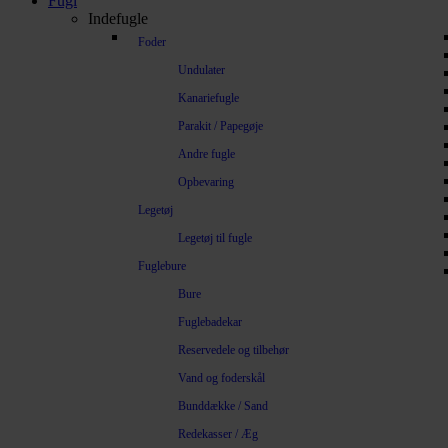
Fugl
Indefugle
Foder
Undulater
Kanariefugle
Parakit / Papegøje
Andre fugle
Opbevaring
Legetøj
Legetøj til fugle
Fuglebure
Bure
Fuglebadekar
Reservedele og tilbehør
Vand og foderskål
Bunddække / Sand
Redekasser / Æg