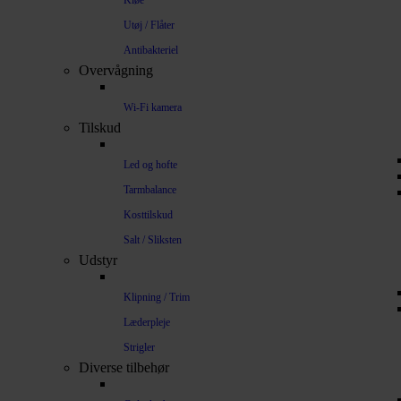
Kløe
Utøj / Flåter
Antibakteriel
Overvågning
Wi-Fi kamera
Tilskud
Led og hofte
Tarmbalance
Kosttilskud
Salt / Sliksten
Udstyr
Klipning / Trim
Læderpleje
Strigler
Diverse tilbehør