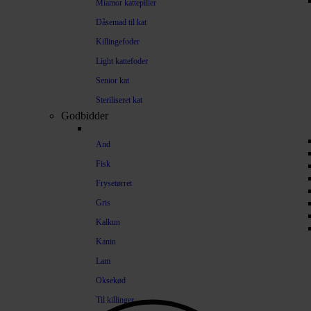
Miamor kattepiller
Dåsemad til kat
Killingefoder
Light kattefoder
Senior kat
Steriliseret kat
Godbidder
And
Fisk
Frysetørret
Gris
Kalkun
Kanin
Lam
Oksekød
Til killinger