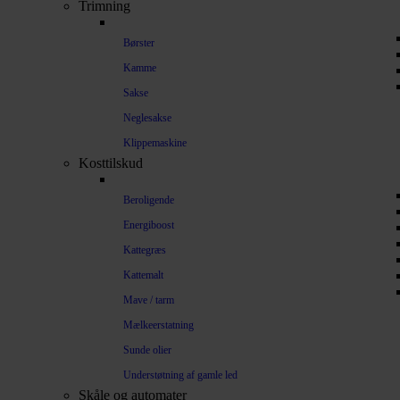
Trimning
Børster
Kamme
Sakse
Neglesakse
Klippemaskine
Kosttilskud
Beroligende
Energiboost
Kattegræs
Kattemalt
Mave / tarm
Mælkeerstatning
Sunde olier
Understøtning af gamle led
Skåle og automater