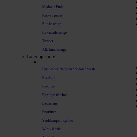
Madras / Pude
Kurve / puder
Runde senge
Firkantede senge
Tæpper
Alle hundesenge
Liner og snore
Hundesnor Neopren / Nylon / Mesh
Elastiske
Flexliner
Flexliner tilbehør
Læder liner
Sporliner
Støddæmper / splitter
Wire / Kæde