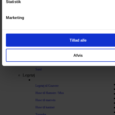
Statistik
Bundlag / Strøelse
Papirstrøelse
Marketing
Hamp
Savsmuld
Bark
Tillad alle
Bommuld
Spelt
Afvis
Træpiller
Vat
Sand
Legetøj
Legetøj til Gnavere
Huse til Hamster / Mus
Huse til marsvin
Huse til kaniner
Tunneler