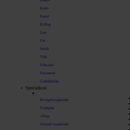
Kalkun
Kanin
Kamel
Kylling
Lam
Ost
Struds
Vildt
Uden kød
Frysetørret
Godbidstaske
Specialkost
Bevægelsesapparatet
Fordøjelse
Allergi
Glutenfri hundefoder