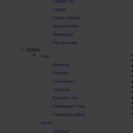
Foderbræt / hus
Fuglebad
Fuglehus vildtfugle
Mejsebolde holder
Nøddeautomat
Frø foderautomat
Fjerkræ
Foder
Hønsefoder
Fasanfoder
Transportkasser
Andre fugle
Kosttilskud / Utøj
Foderautomater / Vand
Varmelegeme vandtrug
Diverse
Alt til Duer