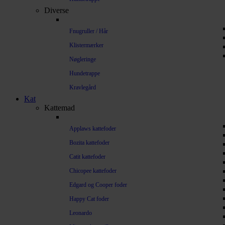
Diverse
Fnugruller / Hår
Klistermærker
Nøgleringe
Hundetrappe
Kravlegård
Kat
Kattemad
Applaws kattefoder
Bozita kattefoder
Catit kattefoder
Chicopee kattefoder
Edgard og Cooper foder
Happy Cat foder
Leonardo