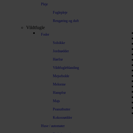
Pleje
Fuglepleje
Rengøring og duft
Vildtfugle
Foder
Solsikke
Jordnødder
Hørfrø
Vildtfugleblanding
Mejsebolde
Melorme
Hampfrø
Majs
Peanutbutter
Kokosnødder
Huse / automater