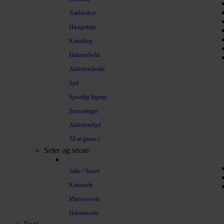
Træklodser
Hængekøje
Kaninhop
Hamsterbold
Aktivitetsbolde
Spil
Spiseligt legetøj
Snusetæppe
Aktivitetshjul
Til at gnave i
Seler og snore
Seler / Snore
Kaninsele
Marsvin-sele
Hamstersele