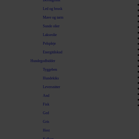
Beroligende
Led og brusk
Mave og tarm
Sunde olier
Lakseolie
Pelspleje
Energitilskud
Hundegodbidder
Tyggeben
Hundekiks
Leversnitter
And
Fisk
Ged
Gris
Hest