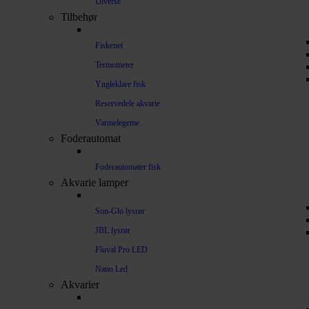
Diverse
Tilbehør
Fiskenet
Termometer
Yngleklare fisk
Reservedele akvarie
Varmelegeme
Foderautomat
Foderautomater fisk
Akvarie lamper
Sun-Glo lysrør
JBL lysrør
Fluval Pro LED
Nano Led
Akvarier