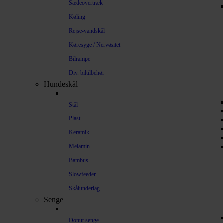
Sædeovertræk
Køling
Rejse-vandskål
Køresyge / Nervøsitet
Bilrampe
Div. biltilbehør
Hundeskål
Stål
Plast
Keramik
Melamin
Bambus
Slowfeeder
Skålunderlag
Senge
Donut senge