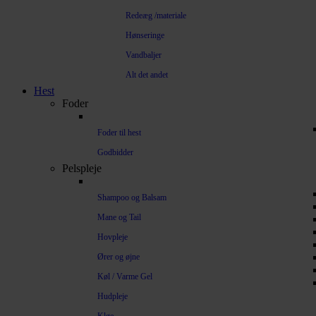
Redeæg /materiale
Hønseringe
Vandbaljer
Alt det andet
Hest
Foder
Foder til hest
Godbidder
Pelspleje
Shampoo og Balsam
Mane og Tail
Hovpleje
Ører og øjne
Køl / Varme Gel
Hudpleje