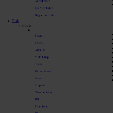
Gulvskraber
Lys / Synlighed
Bøger om Heste
Fisk
Foder
Flakes
Pellets
Granulat
Multi Crisp
Sticks
Weekend foder
Tetra
Tropical
Ocean nutrition
JBL
Frost-foder