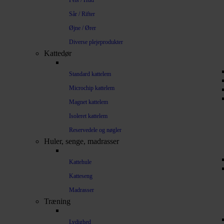
Pels / Hud
Sår / Rifter
Øjne / Ører
Diverse plejeprodukter
Kattedør
Standard kattelem
Microchip kattelem
Magnet kattelem
Isoleret kattelem
Reservedele og nøgler
Huler, senge, madrasser
Kattehule
Katteseng
Madrasser
Træning
Lydighed