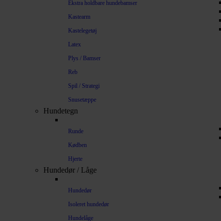
Ekstra holdbare hundebamser
Kastearm
Kastelegetøj
Latex
Plys / Bamser
Reb
Spil / Strategi
Snusetæppe
Hundetegn
Runde
Kødben
Hjerte
Hundedør / Låge
Hundedør
Isoleret hundedør
Hundelåge