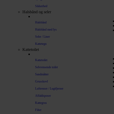
Sikkerhed
Halsbånd og seler
Halsbånd
Halsbånd med lys
Seler / Liner
Kattetegn
Kattetoilet
Kattetoilet
Selvrensende toilet
Sandmåtter
Grusskovl
Luftrenser / Lugtfjerner
Affaldsposer
Kattegrus
Filter