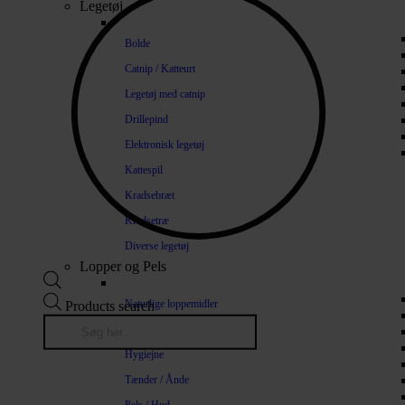
Legetøj
Bolde
Catnip / Katteurt
Legetøj med catnip
Drillepind
Elektronisk legetøj
Kattespil
Kradsebræt
Kradsetræ
Diverse legetøj
Lopper og Pels
Naturlige loppemidler
Products search
Shampoo / Balsam
Hygiejne
Tænder / Ånde