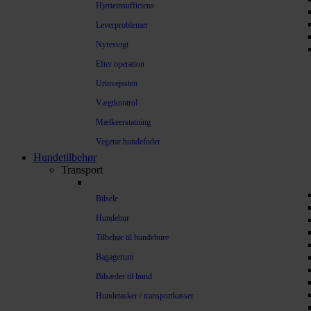
Hjerteinsufficiens
Leverproblemer
Nyresvigt
Efter operation
Urinvejssten
Vægtkontrol
Mælkeerstatning
Vegetar hundefoder
Hundetilbehør
Transport
Bilsele
Hundebur
Tilbehør til hundebure
Bagagerum
Bilsæder til hund
Hundetasker / transportkasser