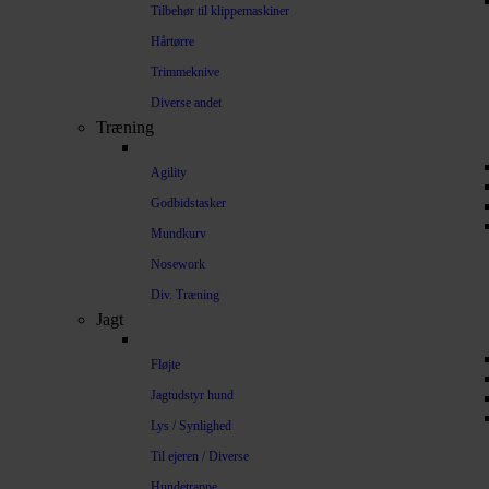
Tilbehør til klippemaskiner
Hårtørre
Trimmeknive
Diverse andet
Træning
Agility
Godbidstasker
Mundkurv
Nosework
Div. Træning
Jagt
Fløjte
Jagtudstyr hund
Lys / Synlighed
Til ejeren / Diverse
Hundetrappe