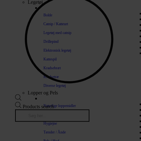
Legetøj
Bolde
Catnip / Katteurt
Legetøj med catnip
Drillepind
Elektronisk legetøj
Kattespil
Kradsebræt
Kradsetræ
Diverse legetøj
Lopper og Pels
Naturlige loppemidler
Products search
Shampoo / Balsam
Hygiejne
Tænder / Ånde