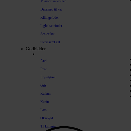
Miamor kattepiller
Dåsemad til kat
Killingefoder
Light kattefoder
Senior kat
Steriliseret kat
Godbidder
And
Fisk
Frysetørret
Gris
Kalkun
Kanin
Lam
Oksekød
Til killinger