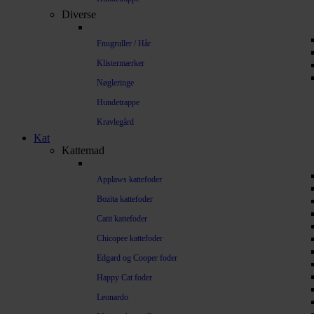
Diverse
Fnugruller / Hår
Klistermærker
Nøgleringe
Hundetrappe
Kravlegård
Kat
Kattemad
Applaws kattefoder
Bozita kattefoder
Catit kattefoder
Chicopee kattefoder
Edgard og Cooper foder
Happy Cat foder
Leonardo