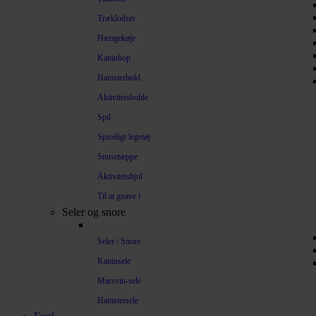
Træklodser
Hængekøje
Kaninhop
Hamsterbold
Aktivitetsbolde
Spil
Spiseligt legetøj
Snusetæppe
Aktivitetshjul
Til at gnave i
Seler og snore
Seler / Snore
Kaninsele
Marsvin-sele
Hamstersele