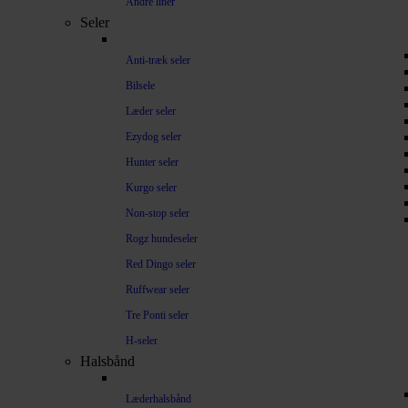
Andre liner
Seler
Anti-træk seler
Bilsele
Læder seler
Ezydog seler
Hunter seler
Kurgo seler
Non-stop seler
Rogz hundeseler
Red Dingo seler
Ruffwear seler
Tre Ponti seler
H-seler
Halsbånd
Læderhalsbånd