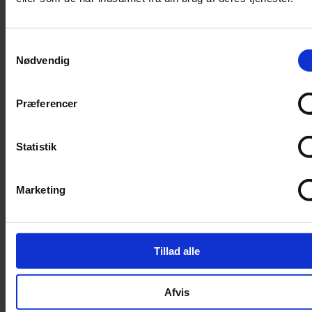
Trimning
Børster
Samtykkevalg
Kamme
Nødvendig
Sakse
Neglesakse
Præferencer
Klippemaskine
Kosttilskud
Statistik
Beroligende
Energiboost
Marketing
Kattegræs
Kattemalt
Mave / tarm
Tillad alle
Mælkeerstatning
Sunde olier
Afvis
Understøtning af gamle led
Skåle og automater