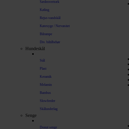
Sædeovertræk
Køling
Rejse-vandskål
Køresyge / Nervøsitet
Bilrampe
Div. biltilbehør
Hundeskål
Stål
Plast
Keramik
Melamin
Bambus
Slowfeeder
Skålunderlag
Senge
Donut senge