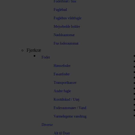
Foderbræt / hus
Fuglebad
Fuglehus vildtfugle
Mejsebolde holder
Nøddeautomat
Frø foderautomat
Fjerkræ
Foder
Hønsefoder
Fasanfoder
Transportkasser
Andre fugle
Kosttilskud / Utøj
Foderautomater / Vand
Varmelegeme vandtrug
Diverse
Alt til Duer