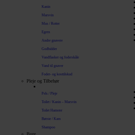
Kanin
Marsvin
Mus / Rotter
Egern
Andre gnavere
Godbidder
Vandflasker og foderskåle
Vand til gnaver
Foder- og kosttilskud
Pleje og Tilbehør
Pels / Pleje
Toilet / Kanin – Marsvin
Toilet Hamster
Børste / Kam
Shampoo
Bure