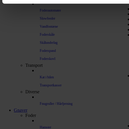
Foderautomater
Slowfeeder
Vandfontæne
Foderskåle
Skålunderlag
Foderspand
Foderskovl
Transport
Kat i bilen
Transportkasser
Diverse
Fnugruller / Hårfjerning
Gnaver
Foder
Hamster