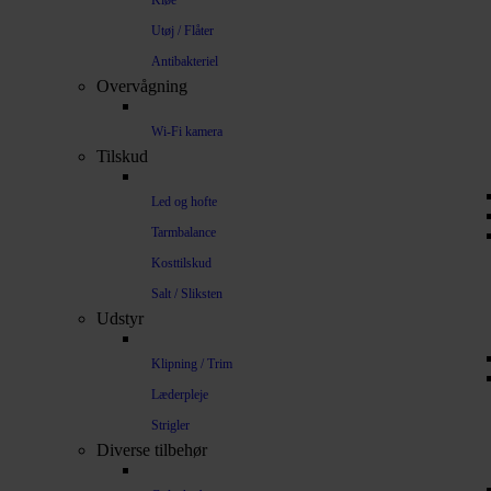
Kløe
Utøj / Flåter
Antibakteriel
Overvågning
Wi-Fi kamera
Tilskud
Led og hofte
Tarmbalance
Kosttilskud
Salt / Sliksten
Udstyr
Klipning / Trim
Læderpleje
Strigler
Diverse tilbehør