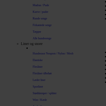
Madras / Pude
Kurve / puder
Runde senge
Firkantede senge
Tæpper
Alle hundesenge
Liner og snore
Hundesnor Neopren / Nylon / Mesh
Elastiske
Flexliner
Flexliner tilbehør
Læder liner
Sporliner
Støddæmper / splitter
Wire / Kæde