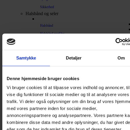
Sikkerhed
Halsbånd og seler
Halsbånd
Halsbånd med lys
Seler / Liner
Kattetegn
Kattetoilet
Samtykke
Detaljer
Om
Kattetoilet
Selvrensende toilet
Denne hjemmeside bruger cookies
Sandmåtter
Vi bruger cookies til at tilpasse vores indhold og annoncer, til
Grusskovl
vise dig funktioner til sociale medier og til at analysere vores
trafik. Vi deler også oplysninger om din brug af vores hjemm
Luftrenser / Lugtfjerner
med vores partnere inden for sociale medier,
Affaldsposer
annonceringspartnere og analysepartnere. Vores partnere k
Kattegrus
kombinere disse data med andre oplysninger, du har givet d
Filter
eller som de har indsamlet fra din brug af deres tjenester.