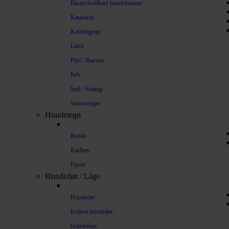
Ekstra holdbare hundebamser
Kastearm
Kastelegetøj
Latex
Plys / Bamser
Reb
Spil / Strategi
Snusetæppe
Hundetegn
Runde
Kødben
Hjerte
Hundedør / Låge
Hundedør
Isoleret hundedør
Hundelåge