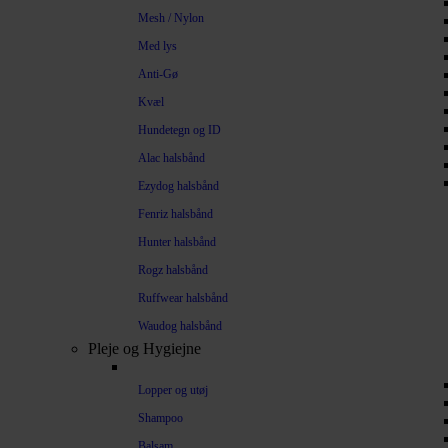
Mesh / Nylon
Med lys
Anti-Gø
Kvæl
Hundetegn og ID
Alac halsbånd
Ezydog halsbånd
Fenriz halsbånd
Hunter halsbånd
Rogz halsbånd
Ruffwear halsbånd
Waudog halsbånd
Pleje og Hygiejne
Lopper og utøj
Shampoo
Balsam