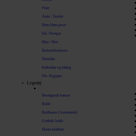
Poter
Ånde / Tænder
Høm Høm poser
Sår / Hotspot
Øjne / Ører
Beskyttelseskrave
Dørmåtte
Kølemåtte og køling
Div. Hygiejne
Legetøj
Beroligende bamser
Bolde
Boldkaster (Automatisk)
Godbids bolde
Ekstra holdbart