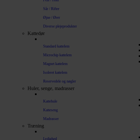
Pels / Hud
Sår / Rifter
Øjne / Ører
Diverse plejeprodukter
Kattedør
Standard kattelem
Microchip kattelem
Magnet kattelem
Isoleret kattelem
Reservedele og nøgler
Huler, senge, madrasser
Kattehule
Katteseng
Madrasser
Træning
Lydighed