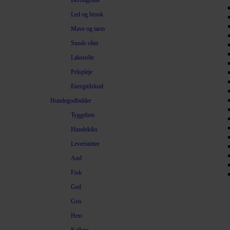
Beroligende
Led og brusk
Mave og tarm
Sunde olier
Lakseolie
Pelspleje
Energitilskud
Hundegodbidder
Tyggeben
Hundekiks
Leversnitter
And
Fisk
Ged
Gris
Hest