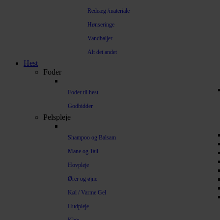
Redeæg /materiale
Hønseringe
Vandbaljer
Alt det andet
Hest
Foder
Foder til hest
Godbidder
Pelspleje
Shampoo og Balsam
Mane og Tail
Hovpleje
Ører og øjne
Køl / Varme Gel
Hudpleje