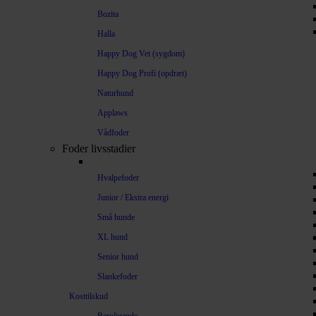
Bozita
Halla
Happy Dog Vet (sygdom)
Happy Dog Profi (opdræt)
Naturhund
Applaws
Vådfoder
Foder livsstadier
Hvalpefoder
Junior / Ekstra energi
Små hunde
XL hund
Senior hund
Slankefoder
Kosttilskud