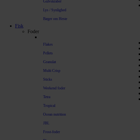
Gulvskraber
Lys / Synlighed
Bøger om Heste
Fisk
Foder
Flakes
Pellets
Granulat
Multi Crisp
Sticks
Weekend foder
Tetra
Tropical
Ocean nutrition
JBL
Frost-foder