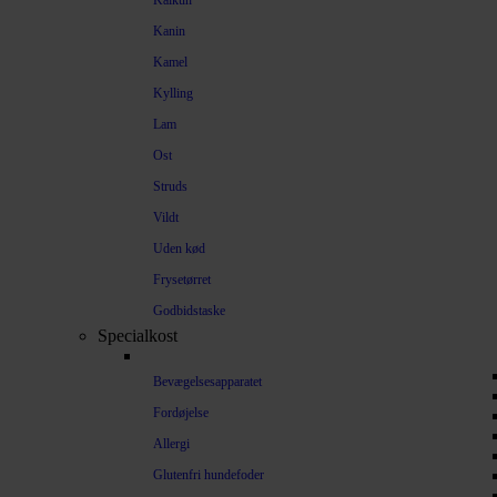
Kalkun
Kanin
Kamel
Kylling
Lam
Ost
Struds
Vildt
Uden kød
Frysetørret
Godbidstaske
Specialkost
Bevægelsesapparatet
Fordøjelse
Allergi
Glutenfri hundefoder