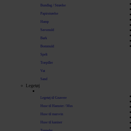
Bundlag / Strøelse
Papirstrøelse
Hamp
Savsmuld
Bark
Bommuld
Spelt
Træpiller
Vat
Sand
Legetøj
Legetøj til Gnavere
Huse til Hamster / Mus
Huse til marsvin
Huse til kaniner
Tunneler