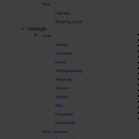
Pleje
Fuglepleje
Rengøring og duft
Vildtfugle
Foder
Solsikke
Jordnødder
Hørfrø
Vildtfugleblanding
Mejsebolde
Melorme
Hampfrø
Majs
Peanutbutter
Kokosnødder
Huse / automater