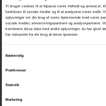
Vi bruger cookies til at tilpasse vores indhold og annoncer, til
Musebur
funktioner til sociale medier og til at analysere vores trafik. 
Hamsterbur
oplysninger om din brug af vores hjemmeside med vores part
Kaninbur
sociale medier, annonceringspartnere og analysepartnere. V
kombinere disse data med andre oplysninger, du har givet d
Rottebur
har indsamlet fra din brug af deres tjenester.
Marsvinebur
Løbegård
Overdækning løbegård
Samtykkevalg
Nødvendig
Indretning til bure
Legepladser til bure
Senge til gnavere
Præferencer
Stiger til bure
Reservedele til bure
Statistik
Clips til bure
Transportkasse
Marketing
Strøelse og bundlag