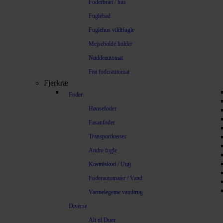
Foderbræt / hus
Fuglebad
Fuglehus vildtfugle
Mejsebolde holder
Nøddeautomat
Frø foderautomat
Fjerkræ
Foder
Hønsefoder
Fasanfoder
Transportkasser
Andre fugle
Kosttilskud / Utøj
Foderautomater / Vand
Varmelegeme vandtrug
Diverse
Alt til Duer