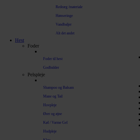
Redeæg /materiale
Hønseringe
Vandbaljer
Alt det andet
Hest
Foder
Foder til hest
Godbidder
Pelspleje
Shampoo og Balsam
Mane og Tail
Hovpleje
Ører og øjne
Køl / Varme Gel
Hudpleje