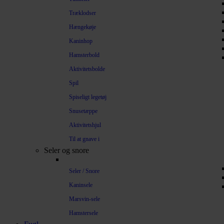
Træklodser
Hængekøje
Kaninhop
Hamsterbold
Aktivitetsbolde
Spil
Spiseligt legetøj
Snusetæppe
Aktivitetshjul
Til at gnave i
Seler og snore
Seler / Snore
Kaninsele
Marsvin-sele
Hamstersele