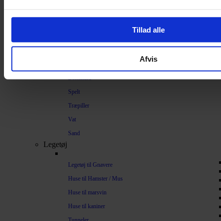
Bundlag / Strøelse
Papirstrøelse
Tillad alle
Hamp
Savsmuld
Afvis
Bark
Bommuld
Spelt
Træpiller
Vat
Sand
Legetøj
Legetøj til Gnavere
Huse til Hamster / Mus
Huse til marsvin
Huse til kaniner
Tunneler