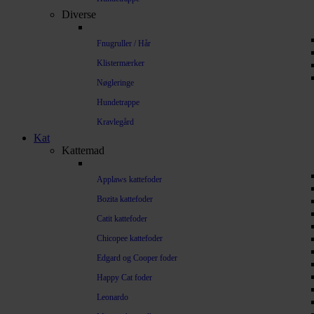
Diverse
Fnugruller / Hår
Klistermærker
Nøgleringe
Hundetrappe
Kravlegård
Kat
Kattemad
Applaws kattefoder
Bozita kattefoder
Catit kattefoder
Chicopee kattefoder
Edgard og Cooper foder
Happy Cat foder
Leonardo