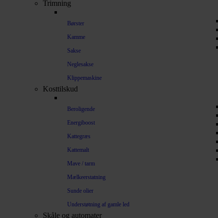
Trimning
Børster
Kamme
Sakse
Neglesakse
Klippemaskine
Kosttilskud
Beroligende
Energiboost
Kattegræs
Kattemalt
Mave / tarm
Mælkeerstatning
Sunde olier
Understøtning af gamle led
Skåle og automater