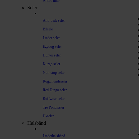
Andre liner
Seler
Anti-træk seler
Bilsele
Læder seler
Ezydog seler
Hunter seler
Kurgo seler
Non-stop seler
Rogz hundeseler
Red Dingo seler
Ruffwear seler
Tre Ponti seler
H-seler
Halsbånd
Læderhalsbånd