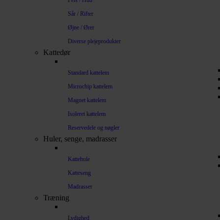
Pels / Hud
Sår / Rifter
Øjne / Ører
Diverse plejeprodukter
Kattedør
Standard kattelem
Microchip kattelem
Magnet kattelem
Isoleret kattelem
Reservedele og nøgler
Huler, senge, madrasser
Kattehule
Katteseng
Madrasser
Træning
Lydighed