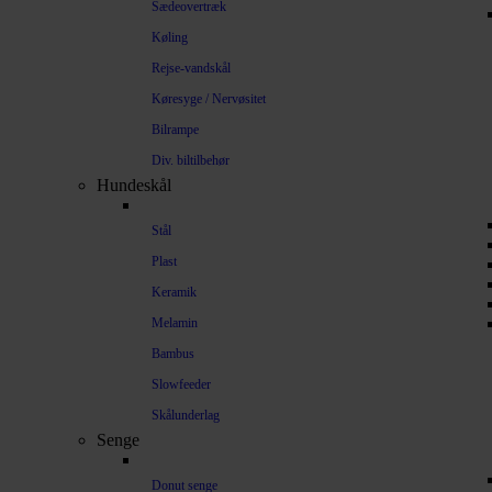
Sædeovertræk
Køling
Rejse-vandskål
Køresyge / Nervøsitet
Bilrampe
Div. biltilbehør
Hundeskål
Stål
Plast
Keramik
Melamin
Bambus
Slowfeeder
Skålunderlag
Senge
Donut senge