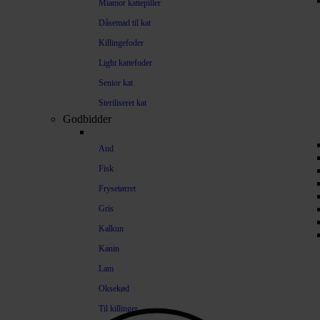
Miamor kattepiller
Dåsemad til kat
Killingefoder
Light kattefoder
Senior kat
Steriliseret kat
Godbidder
And
Fisk
Frysetørret
Gris
Kalkun
Kanin
Lam
Oksekød
Til killinger