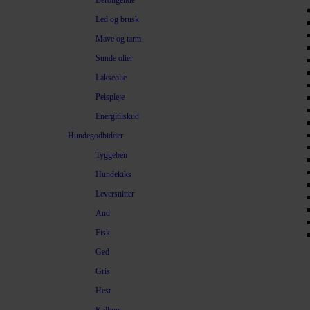
Beroligende
Led og brusk
Mave og tarm
Sunde olier
Lakseolie
Pelspleje
Energitilskud
Hundegodbidder
Tyggeben
Hundekiks
Leversnitter
And
Fisk
Ged
Gris
Hest