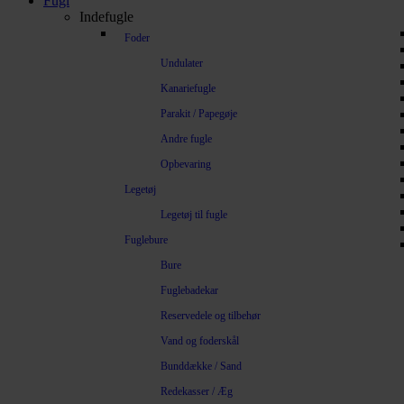
Fugl
Indefugle
Foder
Undulater
Kanariefugle
Parakit / Papegøje
Andre fugle
Opbevaring
Legetøj
Legetøj til fugle
Fuglebure
Bure
Fuglebadekar
Reservedele og tilbehør
Vand og foderskål
Bunddække / Sand
Redekasser / Æg