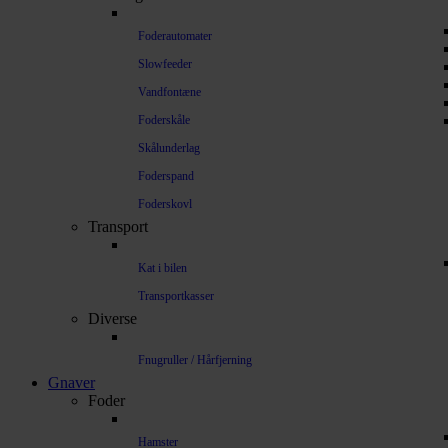
Foderautomater
Slowfeeder
Vandfontæne
Foderskåle
Skålunderlag
Foderspand
Foderskovl
Transport
Kat i bilen
Transportkasser
Diverse
Fnugruller / Hårfjerning
Gnaver
Foder
Hamster