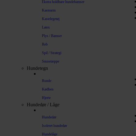
Ekstra holdbare hundebamser
Kastearm
Kastelegetøj
Latex
Plys / Bamser
Reb
Spil / Strategi
Snusetæppe
Hundetegn
Runde
Kødben
Hjerte
Hundedør / Låge
Hundedør
Isoleret hundedør
Hundelåge