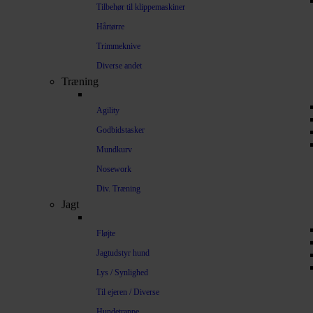
Tilbehør til klippemaskiner
Hårtørre
Trimmeknive
Diverse andet
Træning
Agility
Godbidstasker
Mundkurv
Nosework
Div. Træning
Jagt
Fløjte
Jagtudstyr hund
Lys / Synlighed
Til ejeren / Diverse
Hundetrappe