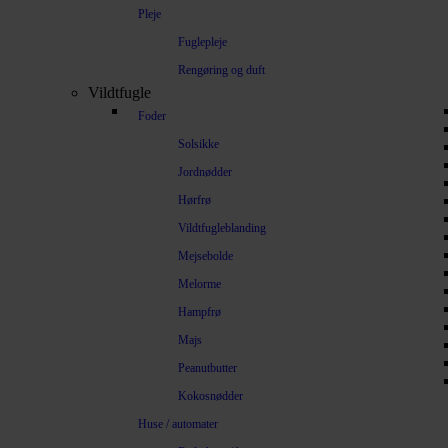
Pleje
Fuglepleje
Rengøring og duft
Vildtfugle
Foder
Solsikke
Jordnødder
Hørfrø
Vildtfugleblanding
Mejsebolde
Melorme
Hampfrø
Majs
Peanutbutter
Kokosnødder
Huse / automater