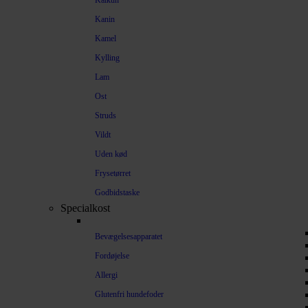
Kalkun
Kanin
Kamel
Kylling
Lam
Ost
Struds
Vildt
Uden kød
Frysetørret
Godbidstaske
Specialkost
Bevægelsesapparatet
Fordøjelse
Allergi
Glutenfri hundefoder