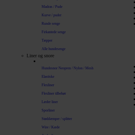
Madras / Pude
Kurve / puder
Runde senge
Firkantede senge
Tæpper
Alle hundesenge
Liner og snore
Hundesnor Neopren / Nylon / Mesh
Elastiske
Flexliner
Flexliner tilbehør
Læder liner
Sporliner
Støddæmper / splitter
Wire / Kæde