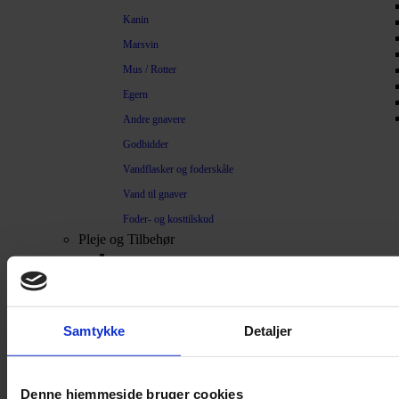
Kanin
Marsvin
Mus / Rotter
Egern
Andre gnavere
Godbidder
Vandflasker og foderskåle
Vand til gnaver
Foder- og kosttilskud
Pleje og Tilbehør
Pels / Pleje
Toilet / Kanin – Marsvin
Toilet Hamster
Samtykke
Detaljer
Børste / Kam
Shampoo
Denne hjemmeside bruger cookies
Bure