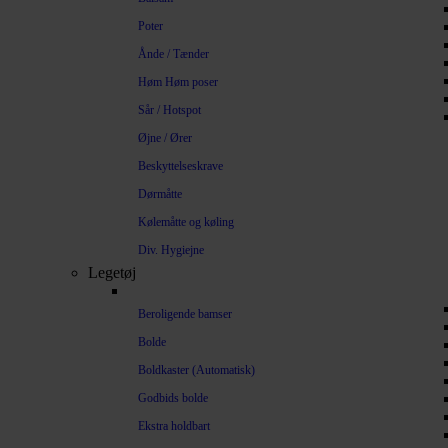
Poter
Ånde / Tænder
Høm Høm poser
Sår / Hotspot
Øjne / Ører
Beskyttelseskrave
Dørmåtte
Kølemåtte og køling
Div. Hygiejne
Legetøj
Beroligende bamser
Bolde
Boldkaster (Automatisk)
Godbids bolde
Ekstra holdbart