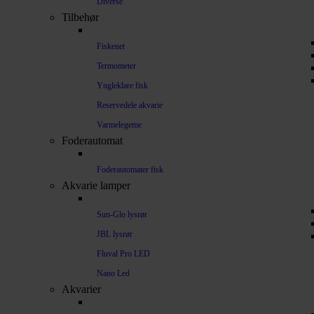
Diverse
Tilbehør
Fiskenet
Termometer
Yngleklare fisk
Reservedele akvarie
Varmelegeme
Foderautomat
Foderautomater fisk
Akvarie lamper
Sun-Glo lysrør
JBL lysrør
Fluval Pro LED
Nano Led
Akvarier