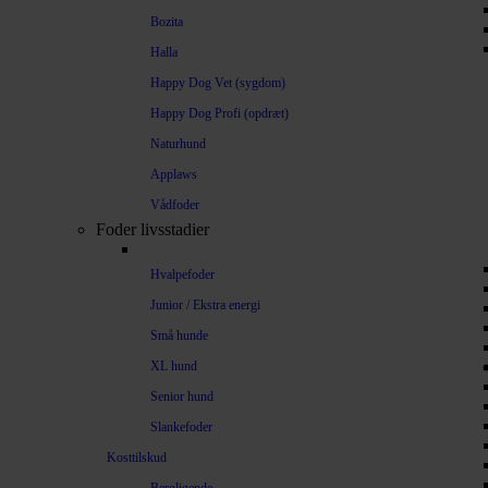
Bozita
Halla
Happy Dog Vet (sygdom)
Happy Dog Profi (opdræt)
Naturhund
Applaws
Vådfoder
Foder livsstadier
Hvalpefoder
Junior / Ekstra energi
Små hunde
XL hund
Senior hund
Slankefoder
Kosttilskud