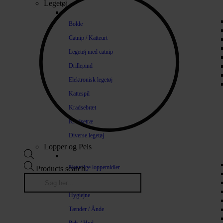
Legetøj
Bolde
Catnip / Katteurt
Legetøj med catnip
Drillepind
Elektronisk legetøj
Kattespil
Kradsebræt
Kradsetræ
Diverse legetøj
Lopper og Pels
Naturlige loppemidler
Products search
Shampoo / Balsam
Hygiejne
Tænder / Ånde