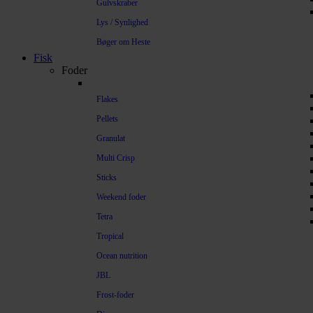
Gulvskraber
Lys / Synlighed
Bøger om Heste
Fisk
Foder
Flakes
Pellets
Granulat
Multi Crisp
Sticks
Weekend foder
Tetra
Tropical
Ocean nutrition
JBL
Frost-foder