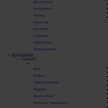
Hjerteinsufficiens
Leverproblemer
Nyresvigt
Regenerering
Urinvejssten
Vægtkontrol
Mælkeerstatning
Vegetar hundefoder
Hundetilbehør
Transport
Bilsele
Hundebur
Tilbehør til hundebure
Bagagerum
Bilsæder til hund
Hundetasker / transportkasser