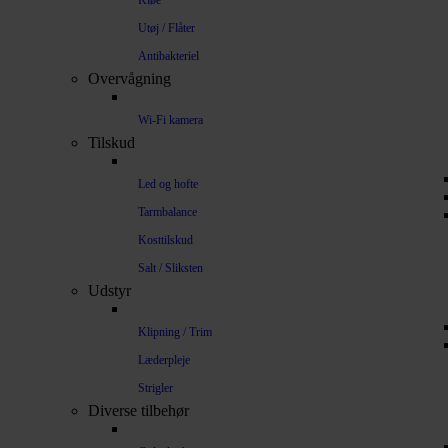
Kløe
Utøj / Flåter
Antibakteriel
Overvågning
Wi-Fi kamera
Tilskud
Led og hofte
Tarmbalance
Kosttilskud
Salt / Sliksten
Udstyr
Klipning / Trim
Læderpleje
Strigler
Diverse tilbehør