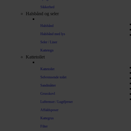
Sikkerhed
Halsbånd og seler
Halsbånd
Halsbånd med lys
Seler / Liner
Kattetegn
Kattetoilet
Kattetoilet
Selvrensende toilet
Sandmåtter
Grusskovl
Luftrenser / Lugtfjerner
Affaldsposer
Kattegrus
Filter