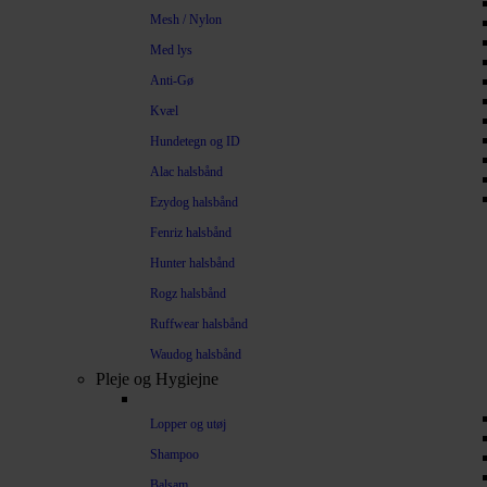
Mesh / Nylon
Med lys
Anti-Gø
Kvæl
Hundetegn og ID
Alac halsbånd
Ezydog halsbånd
Fenriz halsbånd
Hunter halsbånd
Rogz halsbånd
Ruffwear halsbånd
Waudog halsbånd
Pleje og Hygiejne
Lopper og utøj
Shampoo
Balsam