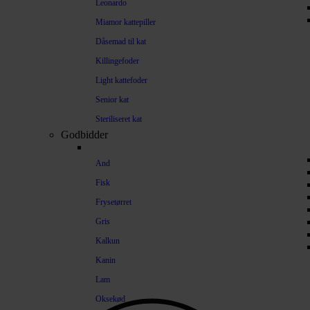
Leonardo
Miamor kattepiller
Dåsemad til kat
Killingefoder
Light kattefoder
Senior kat
Steriliseret kat
Godbidder
And
Fisk
Frysetørret
Gris
Kalkun
Kanin
Lam
Oksekød