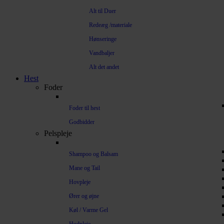
Alt til Duer
Redeæg /materiale
Hønseringe
Vandbaljer
Alt det andet
Hest
Foder
Foder til hest
Godbidder
Pelspleje
Shampoo og Balsam
Mane og Tail
Hovpleje
Ører og øjne
Køl / Varme Gel