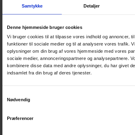
Shampoo
Samtykke
Detaljer
Bure
Musebur
Denne hjemmeside bruger cookies
Hamsterbur
Vi bruger cookies til at tilpasse vores indhold og annoncer, til
Kaninbur
funktioner til sociale medier og til at analysere vores trafik. 
Rottebur
oplysninger om din brug af vores hjemmeside med vores part
Marsvinebur
sociale medier, annonceringspartnere og analysepartnere. V
Løbegård
kombinere disse data med andre oplysninger, du har givet de
Overdækning løbegård
indsamlet fra din brug af deres tjenester.
Indretning til bure
Legepladser til bure
Samtykkevalg
Senge til gnavere
Nødvendig
Stiger til bure
Reservedele til bure
Præferencer
Clips til bure
Transportkasse