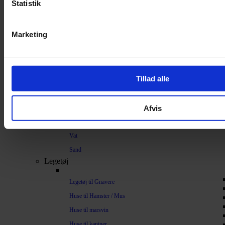
Strøelse og bundlag
Statistik
Bundlag / Strøelse
Marketing
Papirstrøelse
Hamp
Savsmuld
Tillad alle
Bark
Bommuld
Afvis
Spelt
Træpiller
Vat
Sand
Legetøj
Legetøj til Gnavere
Huse til Hamster / Mus
Huse til marsvin
Huse til kaniner