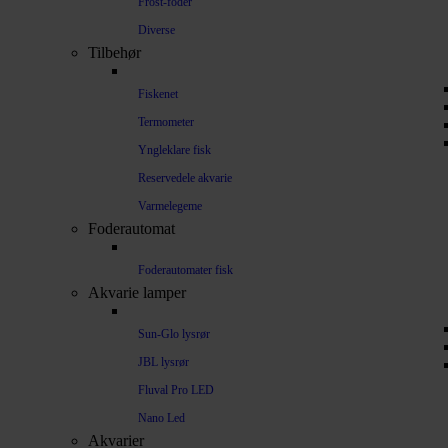
Frost-foder
Diverse
Tilbehør
Fiskenet
Termometer
Yngleklare fisk
Reservedele akvarie
Varmelegeme
Foderautomat
Foderautomater fisk
Akvarie lamper
Sun-Glo lysrør
JBL lysrør
Fluval Pro LED
Nano Led
Akvarier