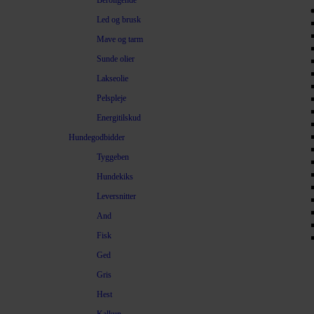
Beroligende
Led og brusk
Mave og tarm
Sunde olier
Lakseolie
Pelspleje
Energitilskud
Hundegodbidder
Tyggeben
Hundekiks
Leversnitter
And
Fisk
Ged
Gris
Hest