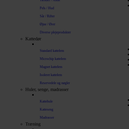
Tænder / Ånde
Pels / Hud
Sår / Rifter
Øjne / Ører
Diverse plejeprodukter
Kattedør
Standard kattelem
Microchip kattelem
Magnet kattelem
Isoleret kattelem
Reservedele og nøgler
Huler, senge, madrasser
Kattehule
Katteseng
Madrasser
Træning