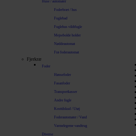
Huse / automater
Foderbræt / hus
Fuglebad
Fuglehus vildtfugle
Mejsebolde holder
Nøddeautomat
Frø foderautomat
Fjerkræ
Foder
Hønsefoder
Fasanfoder
Transportkasser
Andre fugle
Kosttilskud / Utøj
Foderautomater / Vand
Varmelegeme vandtrug
Diverse