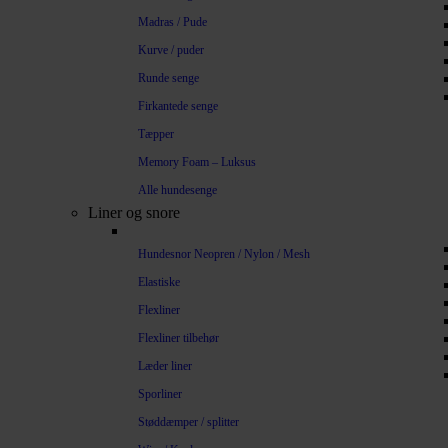
Madras / Pude
Kurve / puder
Runde senge
Firkantede senge
Tæpper
Memory Foam – Luksus
Alle hundesenge
Liner og snore
Hundesnor Neopren / Nylon / Mesh
Elastiske
Flexliner
Flexliner tilbehør
Læder liner
Sporliner
Støddæmper / splitter