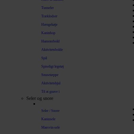
Tunneler
Træklodser
Hængekøje
Kaninhop
Hamsterbold
Aktivitetsbolde
Spil
Spiseligt legetøj
Snusetæppe
Aktivitetshjul
Til at gnave i
Seler og snore
Seler / Snore
Kaninsele
Marsvin-sele