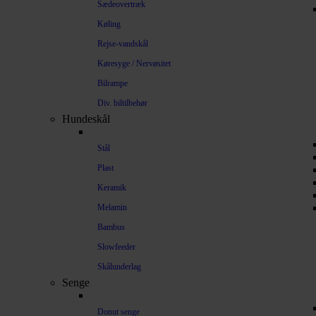
Sædeovertræk
Køling
Rejse-vandskål
Køresyge / Nervøsitet
Bilrampe
Div. biltilbehør
Hundeskål
Stål
Plast
Keramik
Melamin
Bambus
Slowfeeder
Skålunderlag
Senge
Donut senge