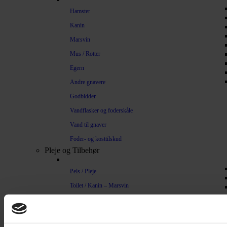
Hamster
Kanin
Marsvin
Mus / Rotter
Egern
Andre gnavere
Godbidder
Vandflasker og foderskåle
Vand til gnaver
Foder- og kosttilskud
Pleje og Tilbehør
Pels / Pleje
Toilet / Kanin – Marsvin
Toilet Hamster
Børste / Kam