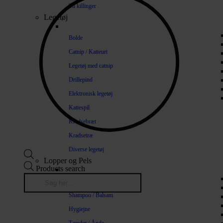
Til killinger
Legetøj
Bolde
Catnip / Katteurt
Legetøj med catnip
Drillepind
Elektronisk legetøj
Kattespil
Kradsebræt
Kradsetræ
Diverse legetøj
Lopper og Pels
Products search
Naturlige loppemidler
Shampoo / Balsam
Hygiejne