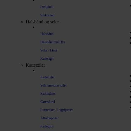
Lydighed
Sikkerhed
Halsbånd og seler
Halsbånd
Halsbånd med lys
Seler / Liner
Kattetegn
Kattetoilet
Kattetoilet
Selvrensende toilet
Sandmåtter
Grusskovl
Luftrenser / Lugtfjerner
Affaldsposer
Kattegrus