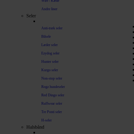
Wire / Kæde
Andre liner
Seler
Anti-træk seler
Bilsele
Læder seler
Ezydog seler
Hunter seler
Kurgo seler
Non-stop seler
Rogz hundeseler
Red Dingo seler
Ruffwear seler
Tre Ponti seler
H-seler
Halsbånd