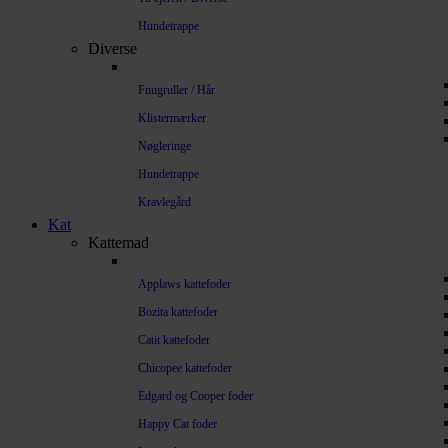
Hundetrappe
Diverse
Fnugruller / Hår
Klistermærker
Nøgleringe
Hundetrappe
Kravlegård
Kat
Kattemad
Applaws kattefoder
Bozita kattefoder
Catit kattefoder
Chicopee kattefoder
Edgard og Cooper foder
Happy Cat foder