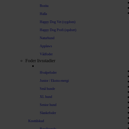
Bozita
Halla
Happy Dog Vet (sygdom)
Happy Dog Profi (opdræt)
Naturhund
Applaws
Vådfoder
Foder livsstadier
Hvalpefoder
Junior / Ekstra energi
Små hunde
XL hund
Senior hund
Slankefoder
Kosttilskud