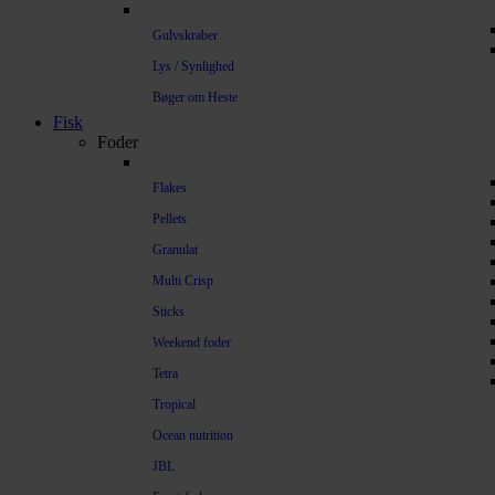
Gulvskraber
Lys / Synlighed
Bøger om Heste
Fisk
Foder
Flakes
Pellets
Granulat
Multi Crisp
Sticks
Weekend foder
Tetra
Tropical
Ocean nutrition
JBL