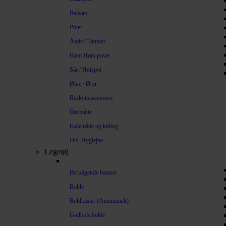
Balsam
Poter
Ånde / Tænder
Høm Høm poser
Sår / Hotspot
Øjne / Ører
Beskyttelseskrave
Dørmåtte
Kølemåtte og køling
Div. Hygiejne
Legetøj
Beroligende bamser
Bolde
Boldkaster (Automatisk)
Godbids bolde