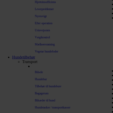
Hjerteinsufficiens
Leverproblemer
Nyresvigt
Efter operation
Urinvejssten
Vægtkontrol
Mælkeerstatning
Vegetar hundefoder
Hundetilbehør
Transport
Bilsele
Hundebur
Tilbehør til hundebure
Bagagerum
Bilsæder til hund
Hundetasker / transportkasser