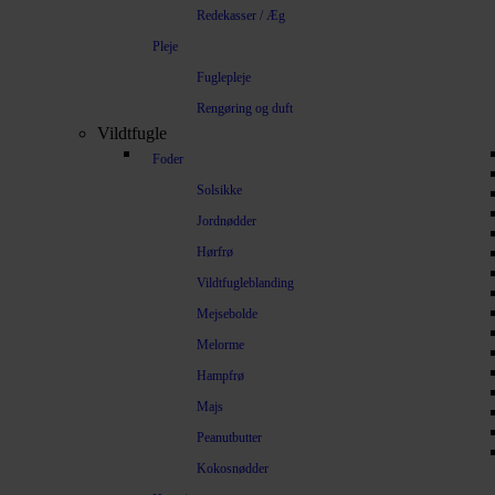
Redekasser / Æg
Pleje
Fuglepleje
Rengøring og duft
Vildtfugle
Foder
Solsikke
Jordnødder
Hørfrø
Vildtfugleblanding
Mejsebolde
Melorme
Hampfrø
Majs
Peanutbutter
Kokosnødder