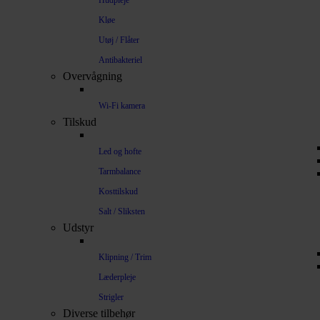
Hudpleje
Kløe
Utøj / Flåter
Antibakteriel
Overvågning
Wi-Fi kamera
Tilskud
Led og hofte
Tarmbalance
Kosttilskud
Salt / Sliksten
Udstyr
Klipning / Trim
Læderpleje
Strigler
Diverse tilbehør