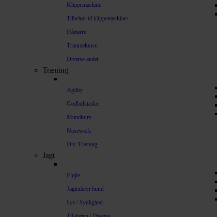
Klippemaskine
Tilbehør til klippemaskiner
Hårtørre
Trimmeknive
Diverse andet
Træning
Agility
Godbidstasker
Mundkurv
Nosework
Div. Træning
Jagt
Fløjte
Jagtudstyr hund
Lys / Synlighed
Til ejeren / Diverse