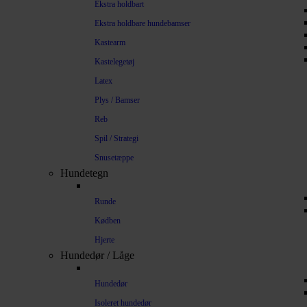
Ekstra holdbart
Ekstra holdbare hundebamser
Kastearm
Kastelegetøj
Latex
Plys / Bamser
Reb
Spil / Strategi
Snusetæppe
Hundetegn
Runde
Kødben
Hjerte
Hundedør / Låge
Hundedør
Isoleret hundedør