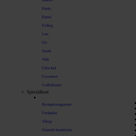
Kalkun
Kanin
Kamel
Kylling
Lam
Ost
Struds
Vildt
Uden kød
Frysetørret
Godbidstaske
Specialkost
Bevægelsesapparatet
Fordøjelse
Allergi
Glutenfri hundefoder