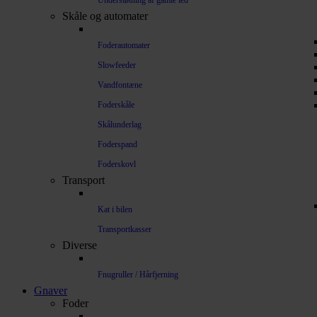
Understøtning af gamle led
Skåle og automater
Foderautomater
Slowfeeder
Vandfontæne
Foderskåle
Skålunderlag
Foderspand
Foderskovl
Transport
Kat i bilen
Transportkasser
Diverse
Fnugruller / Hårfjerning
Gnaver
Foder