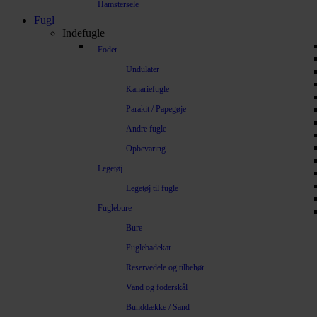
Hamstersele
Fugl
Indefugle
Foder
Undulater
Kanariefugle
Parakit / Papegøje
Andre fugle
Opbevaring
Legetøj
Legetøj til fugle
Fuglebure
Bure
Fuglebadekar
Reservedele og tilbehør
Vand og foderskål
Bunddække / Sand