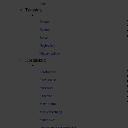
Filter
Trimning
Børster
Kamme
Sakse
Neglesakse
Klippemaskine
Kosttilskud
Beroligende
Energiboost
Kattegræs
Kattemalt
Mave / tarm
Mælkeerstatning
Sunde olier