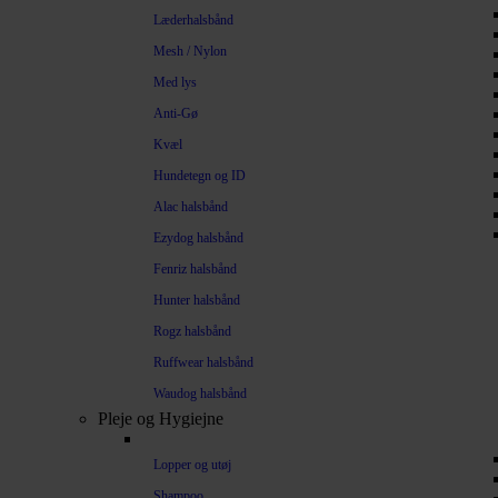
Læderhalsbånd
Mesh / Nylon
Med lys
Anti-Gø
Kvæl
Hundetegn og ID
Alac halsbånd
Ezydog halsbånd
Fenriz halsbånd
Hunter halsbånd
Rogz halsbånd
Ruffwear halsbånd
Waudog halsbånd
Pleje og Hygiejne
Lopper og utøj
Shampoo