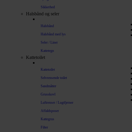
Sikkerhed
Halsbånd og seler
Halsbånd
Halsbånd med lys
Seler / Liner
Kattetegn
Kattetoilet
Kattetoilet
Selvrensende toilet
Sandmåtter
Grusskovl
Luftrenser / Lugtfjerner
Affaldsposer
Kattegrus
Filter