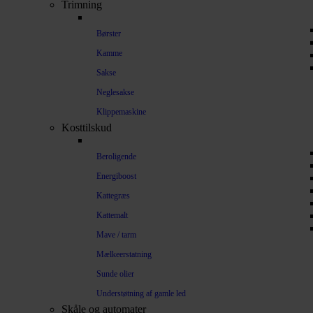
Trimning
Børster
Kamme
Sakse
Neglesakse
Klippemaskine
Kosttilskud
Beroligende
Energiboost
Kattegræs
Kattemalt
Mave / tarm
Mælkeerstatning
Sunde olier
Understøtning af gamle led
Skåle og automater