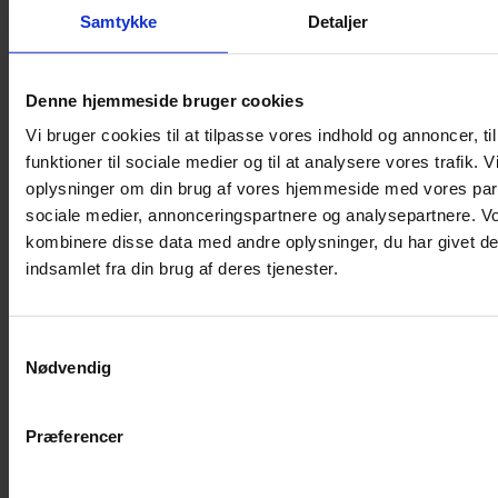
Samtykke
Detaljer
Musebur
Hamsterbur
Denne hjemmeside bruger cookies
Kaninbur
Vi bruger cookies til at tilpasse vores indhold og annoncer, til
Rottebur
funktioner til sociale medier og til at analysere vores trafik. 
Marsvinebur
oplysninger om din brug af vores hjemmeside med vores part
Løbegård
sociale medier, annonceringspartnere og analysepartnere. V
Overdækning løbegård
kombinere disse data med andre oplysninger, du har givet de
Indretning til bure
indsamlet fra din brug af deres tjenester.
Legepladser til bure
Senge til gnavere
Samtykkevalg
Stiger til bure
Nødvendig
Reservedele til bure
Clips til bure
Præferencer
Transportkasse
Strøelse og bundlag