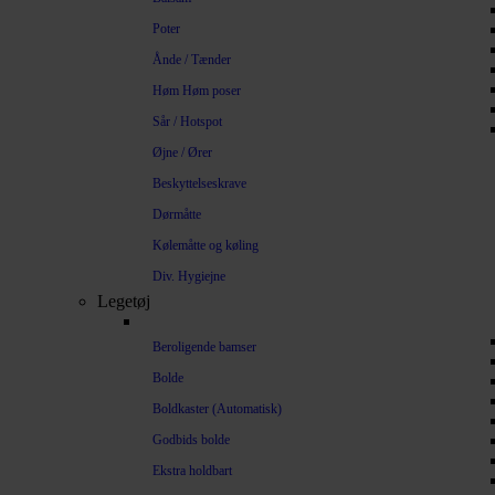
Poter
Ånde / Tænder
Høm Høm poser
Sår / Hotspot
Øjne / Ører
Beskyttelseskrave
Dørmåtte
Kølemåtte og køling
Div. Hygiejne
Legetøj
Beroligende bamser
Bolde
Boldkaster (Automatisk)
Godbids bolde
Ekstra holdbart