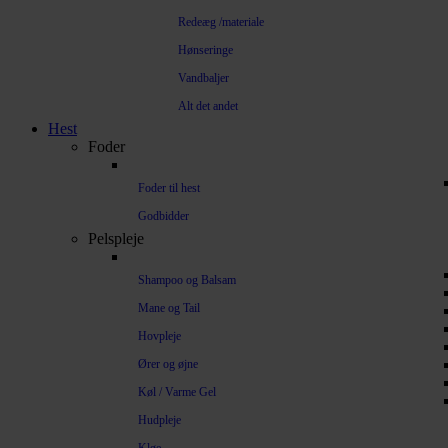
Redeæg /materiale
Hønseringe
Vandbaljer
Alt det andet
Hest
Foder
Foder til hest
Godbidder
Pelspleje
Shampoo og Balsam
Mane og Tail
Hovpleje
Ører og øjne
Køl / Varme Gel
Hudpleje