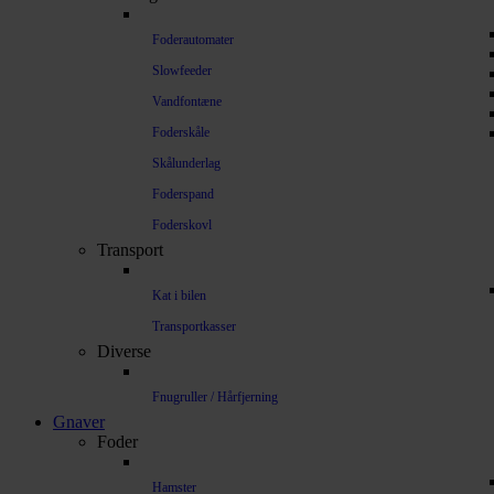
Foderautomater
Slowfeeder
Vandfontæne
Foderskåle
Skålunderlag
Foderspand
Foderskovl
Transport
Kat i bilen
Transportkasser
Diverse
Fnugruller / Hårfjerning
Gnaver
Foder
Hamster