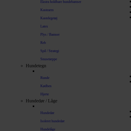
Ekstra holdbare hundebamser
Kastearm
Kastelegetøj
Latex
Plys / Bamser
Reb
Spil / Strategi
Snusetæppe
Hundetegn
Runde
Kødben
Hjerte
Hundedør / Låge
Hundedør
Isoleret hundedør
Hundelåge