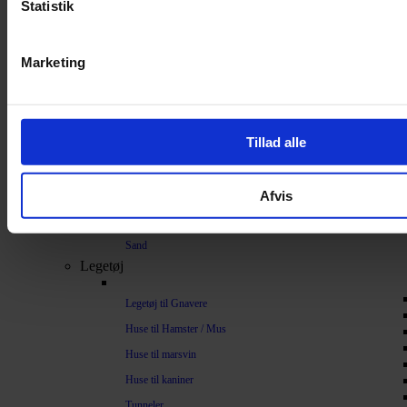
Statistik
Bundlag / Strøelse
Papirstrøelse
Marketing
Hamp
Savsmuld
Bark
Tillad alle
Bommuld
Spelt
Afvis
Træpiller
Vat
Sand
Legetøj
Legetøj til Gnavere
Huse til Hamster / Mus
Huse til marsvin
Huse til kaniner
Tunneler