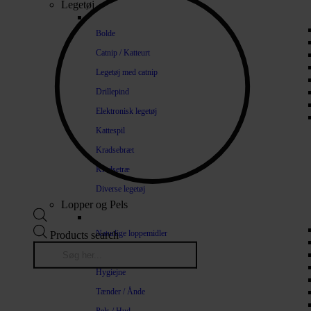
Legetøj
Bolde
Catnip / Katteurt
Legetøj med catnip
Drillepind
Elektronisk legetøj
Kattespil
Kradsebræt
Kradsetræ
Diverse legetøj
Lopper og Pels
Naturlige loppemidler
Products search
Shampoo / Balsam
Hygiejne
Tænder / Ånde