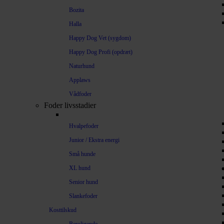
Bozita
Halla
Happy Dog Vet (sygdom)
Happy Dog Profi (opdræt)
Naturhund
Applaws
Vådfoder
Foder livsstadier
Hvalpefoder
Junior / Ekstra energi
Små hunde
XL hund
Senior hund
Slankefoder
Kosttilskud