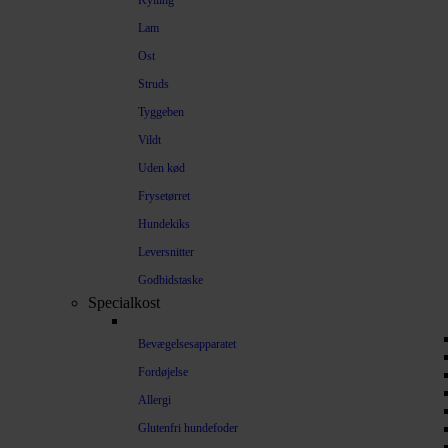
Kylling
Lam
Ost
Struds
Tyggeben
Vildt
Uden kød
Frysetørret
Hundekiks
Leversnitter
Godbidstaske
Specialkost
Bevægelsesapparatet
Fordøjelse
Allergi
Glutenfri hundefoder