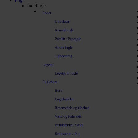
Fugl
Indefugle
Foder
Undulater
Kanariefugle
Parakit / Papegøje
Andre fugle
Opbevaring
Legetøj
Legetøj til fugle
Fuglebure
Bure
Fuglebadekar
Reservedele og tilbehør
Vand og foderskål
Bunddække / Sand
Redekasser / Æg