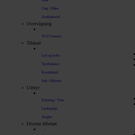
Kløe
Utøj / Flåter
Antibakteriel
Overvågning
Wi-Fi kamera
Tilskud
Led og hofte
Tarmbalance
Kosttilskud
Salt / Sliksten
Udstyr
Klipning / Trim
Læderpleje
Strigler
Diverse tilbehør