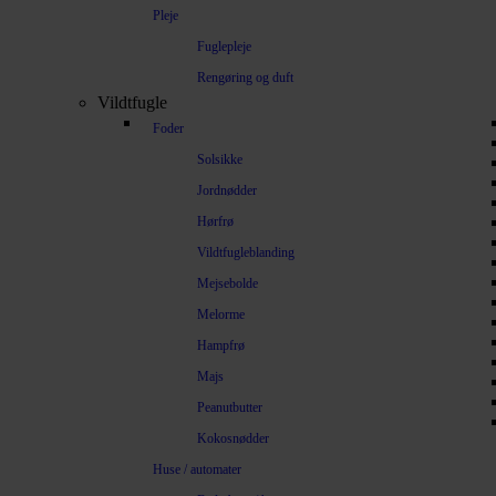
Pleje
Fuglepleje
Rengøring og duft
Vildtfugle
Foder
Solsikke
Jordnødder
Hørfrø
Vildtfugleblanding
Mejsebolde
Melorme
Hampfrø
Majs
Peanutbutter
Kokosnødder
Huse / automater