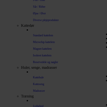
Pels / Hud
Sår / Rifter
Øjne / Ører
Diverse plejeprodukter
Kattedør
Standard kattelem
Microchip kattelem
Magnet kattelem
Isoleret kattelem
Reservedele og nøgler
Huler, senge, madrasser
Kattehule
Katteseng
Madrasser
Træning
Lydighed