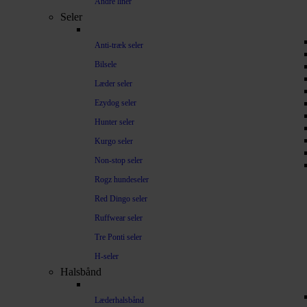
Andre liner
Seler
Anti-træk seler
Bilsele
Læder seler
Ezydog seler
Hunter seler
Kurgo seler
Non-stop seler
Rogz hundeseler
Red Dingo seler
Ruffwear seler
Tre Ponti seler
H-seler
Halsbånd
Læderhalsbånd