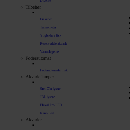
Diverse
Tilbehør
Fiskenet
Termometer
Yngleklare fisk
Reservedele akvarie
Varmelegeme
Foderautomat
Foderautomater fisk
Akvarie lamper
Sun-Glo lysrør
JBL lysrør
Fluval Pro LED
Nano Led
Akvarier