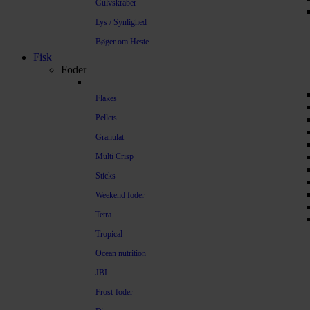
Gulvskraber
Lys / Synlighed
Bøger om Heste
Fisk
Foder
Flakes
Pellets
Granulat
Multi Crisp
Sticks
Weekend foder
Tetra
Tropical
Ocean nutrition
JBL
Frost-foder