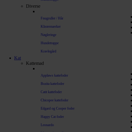
Diverse
Fnugruller / Hår
Klistermærker
Nøgleringe
Hundetrappe
Kravlegård
Kat
Kattemad
Applaws kattefoder
Bozita kattefoder
Catit kattefoder
Chicopee kattefoder
Edgard og Cooper foder
Happy Cat foder
Leonardo