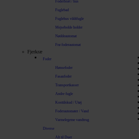
Foderbræt / hus
Fuglebad
Fuglehus vildtfugle
Mejsebolde holder
Nøddeautomat
Frø foderautomat
Fjerkræ
Foder
Hønsefoder
Fasanfoder
Transportkasser
Andre fugle
Kosttilskud / Utøj
Foderautomater / Vand
Varmelegeme vandtrug
Diverse
Alt til Duer