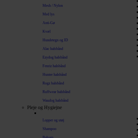
Mesh / Nylon
Med lys
Anti-Gø
Kvæl
Hundetegn og ID
Alac halsbånd
Ezydog halsbånd
Fenriz halsbånd
Hunter halsbånd
Rogz halsbånd
Ruffwear halsbånd
Waudog halsbånd
Pleje og Hygiejne
Lopper og utøj
Shampoo
Balsam