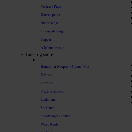
Madras / Pude
Kurve / puder
Runde senge
Firkantede senge
Tæpper
Alle hundesenge
Liner og snore
Hundesnor Neopren / Nylon / Mesh
Elastiske
Flexliner
Flexliner tilbehør
Læder liner
Sporliner
Støddæmper / splitter
Wire / Kæde