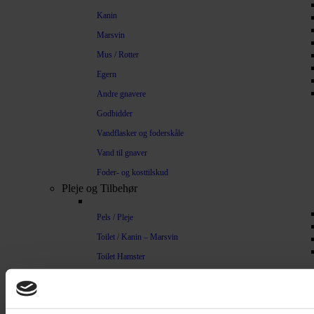
Kanin
Marsvin
Mus / Rotter
Egern
Andre gnavere
Godbidder
Vandflasker og foderskåle
Vand til gnaver
Foder- og kosttilskud
Pleje og Tilbehør
Pels / Pleje
Toilet / Kanin – Marsvin
Toilet Hamster
Børste / Kam
Shampoo
Bure