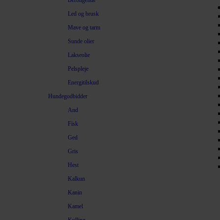
Beroligende
Led og brusk
Mave og tarm
Sunde olier
Lakseolie
Pelspleje
Energitilskud
Hundegodbidder
And
Fisk
Ged
Gris
Hest
Kalkun
Kanin
Kamel