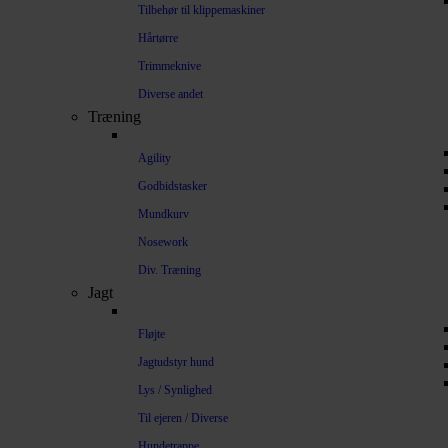
Tilbehør til klippemaskiner
Hårtørre
Trimmeknive
Diverse andet
Træning
Agility
Godbidstasker
Mundkurv
Nosework
Div. Træning
Jagt
Fløjte
Jagtudstyr hund
Lys / Synlighed
Til ejeren / Diverse
Hundetrappe