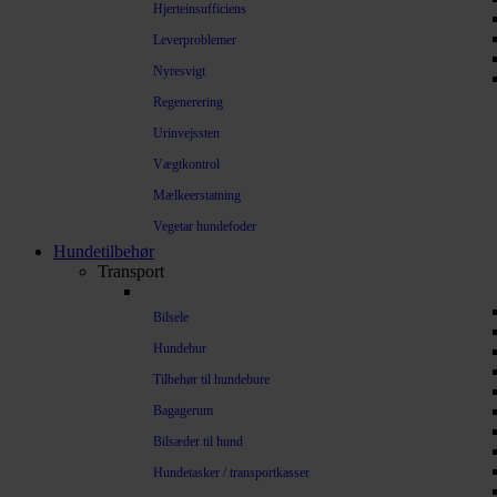
Hjerteinsufficiens
Leverproblemer
Nyresvigt
Regenerering
Urinvejssten
Vægtkontrol
Mælkeerstatning
Vegetar hundefoder
Hundetilbehør
Transport
Bilsele
Hundebur
Tilbehør til hundebure
Bagagerum
Bilsæder til hund
Hundetasker / transportkasser