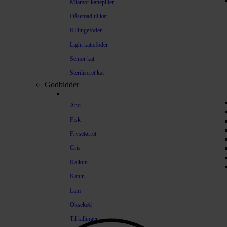
Miamor kattepiller
Dåsemad til kat
Killingefoder
Light kattefoder
Senior kat
Steriliseret kat
Godbidder
And
Fisk
Frysetørret
Gris
Kalkun
Kanin
Lam
Oksekød
Til killinger