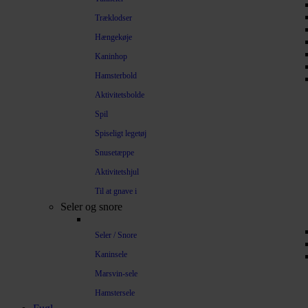
Træklodser
Hængekøje
Kaninhop
Hamsterbold
Aktivitetsbolde
Spil
Spiseligt legetøj
Snusetæppe
Aktivitetshjul
Til at gnave i
Seler og snore
Seler / Snore
Kaninsele
Marsvin-sele
Hamstersele