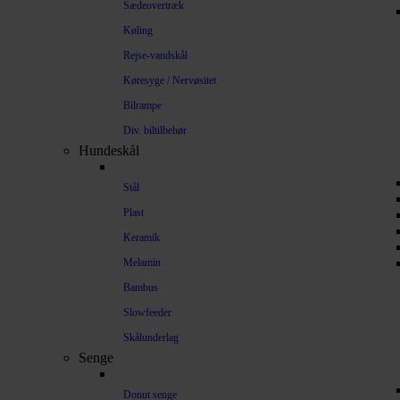
Sædeovertræk
Køling
Rejse-vandskål
Køresyge / Nervøsitet
Bilrampe
Div. biltilbehør
Hundeskål
Stål
Plast
Keramik
Melamin
Bambus
Slowfeeder
Skålunderlag
Senge
Donut senge