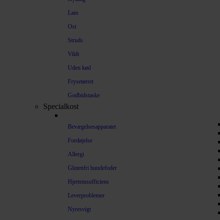
Lam
Ost
Struds
Vildt
Uden kød
Frysetørret
Godbidstaske
Specialkost
Bevægelsesapparatet
Fordøjelse
Allergi
Glutenfri hundefoder
Hjerteinsufficiens
Leverproblemer
Nyresvigt