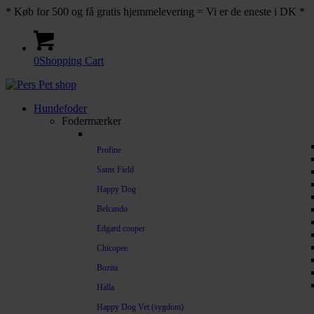
* Køb for 500 og få gratis hjemmelevering = Vi er de eneste i DK *
0
Shopping Cart
Hundefoder
Fodermærker
Profine
Sams Field
Happy Dog
Belcando
Edgard cooper
Chicopee
Bozita
Halla
Happy Dog Vet (sygdom)