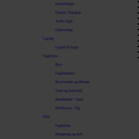
Kanariefugle
Parakit / Papegøje
Andre fugle
Opbevaring
Legetøj
Legetøj til fugle
Fuglebure
Bure
Fuglebadekar
Reservedele og tilbehør
Vand og foderskål
Bunddække / Sand
Redekasser / Æg
Pleje
Fuglepleje
Rengøring og duft