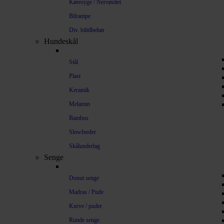
Køresyge / Nervøsitet
Bilrampe
Div. biltilbehør
Hundeskål
Stål
Plast
Keramik
Melamin
Bambus
Slowfeeder
Skålunderlag
Senge
Donut senge
Madras / Pude
Kurve / puder
Runde senge