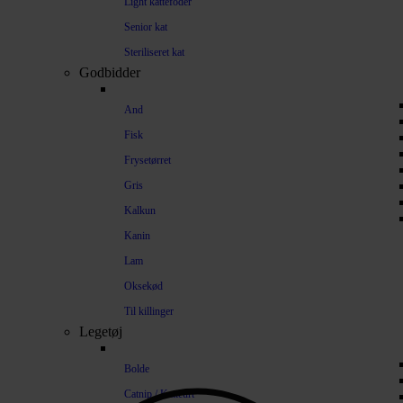
Light kattefoder
Senior kat
Steriliseret kat
Godbidder
And
Fisk
Frysetørret
Gris
Kalkun
Kanin
Lam
Oksekød
Til killinger
Legetøj
Bolde
Catnip / Katteurt