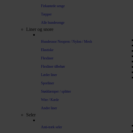
Firkantede senge
Tæpper
Alle hundesenge
Liner og snore
Hundesnor Neopren / Nylon / Mesh
Elastiske
Flexliner
Flexliner tilbehør
Læder liner
Sporliner
Støddæmper / splitter
Wire / Kæde
Andre liner
Seler
Anti-træk seler