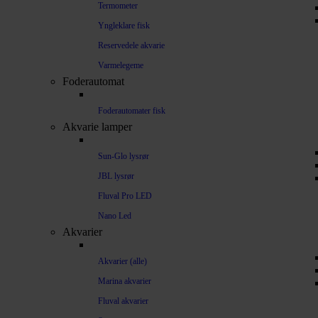
Termometer
Yngleklare fisk
Reservedele akvarie
Varmelegeme
Foderautomat
Foderautomater fisk
Akvarie lamper
Sun-Glo lysrør
JBL lysrør
Fluval Pro LED
Nano Led
Akvarier
Akvarier (alle)
Marina akvarier
Fluval akvarier