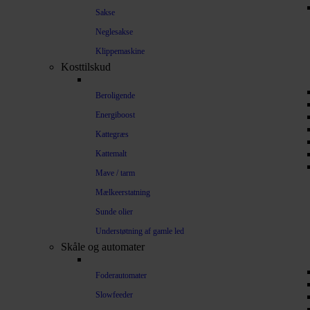
Sakse
Neglesakse
Klippemaskine
Kosttilskud
Beroligende
Energiboost
Kattegræs
Kattemalt
Mave / tarm
Mælkeerstatning
Sunde olier
Understøtning af gamle led
Skåle og automater
Foderautomater
Slowfeeder