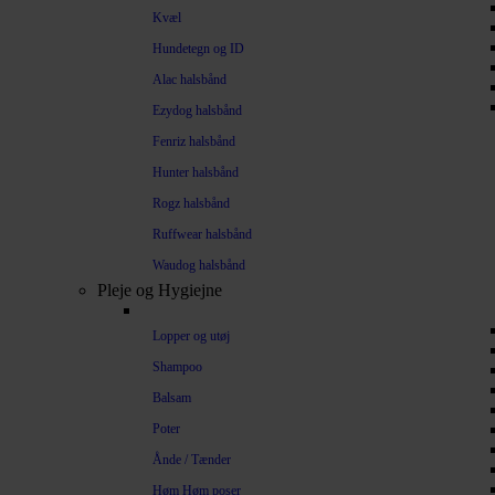
Kvæl
Hundetegn og ID
Alac halsbånd
Ezydog halsbånd
Fenriz halsbånd
Hunter halsbånd
Rogz halsbånd
Ruffwear halsbånd
Waudog halsbånd
Pleje og Hygiejne
Lopper og utøj
Shampoo
Balsam
Poter
Ånde / Tænder
Høm Høm poser