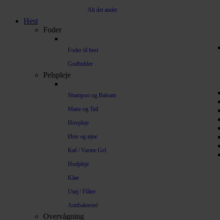
Alt det andet
Hest
Foder
Foder til hest
Godbidder
Pelspleje
Shampoo og Balsam
Mane og Tail
Hovpleje
Ører og øjne
Køl / Varme Gel
Hudpleje
Kløe
Utøj / Flåter
Antibakteriel
Overvågning