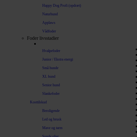
Happy Dog Profi (opdræt)
Naturhund
Applaws
Vådfoder
Foder livsstadier
Hvalpefoder
Junior / Ekstra energi
Små hunde
XL hund
Senior hund
Slankefoder
Kosttilskud
Beroligende
Led og brusk
Mave og tarm
Sunde olier