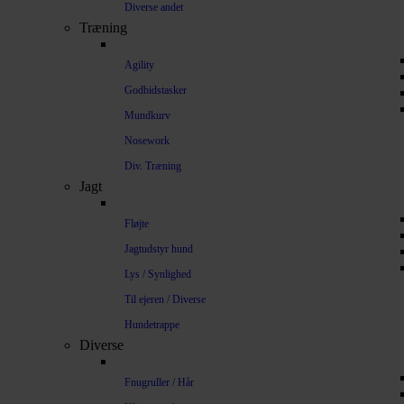
Diverse andet
Træning
Agility
Godbidstasker
Mundkurv
Nosework
Div. Træning
Jagt
Fløjte
Jagtudstyr hund
Lys / Synlighed
Til ejeren / Diverse
Hundetrappe
Diverse
Fnugruller / Hår